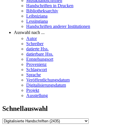
Musikhandschriften
Handschriften in Drucken
Bibliotheksarchiv
Leibniziana
Lessingiana
Handschriften anderer Institutionen
Auswahl nach ...
Autor
Schreiber
datierte Hss.
datierbare Hss.
Entstehungsort
Provenienz
Schlagwort
Sprache
Veröffentlichungsdatum
Digitalisierungsdatum
Projekt
Ausstellung
Schnellauswahl