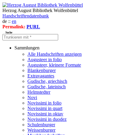
Herzog August Bibliothek Wolfenbüttel
Handschriftendatenbank
de ::
en
Permalink:
PURL
Suche
Sammlungen
Alle Handschriften anzeigen
Augusteer in folio
Augusteer, kleinere Formate
Blankenburger
Extravagantes
Gudische, griechisch
Gudische, lateinisch
Helmstedter
Novi
Novissimi in folio
Novissimi in quart
Novissimi in oktav
Novissimi in duodez
Schulenburger
Weissenburger