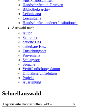
Musikhandschriften
Handschriften in Drucken
Bibliotheksarchiv
Leibniziana
Lessingiana
Handschriften anderer Institutionen
Auswahl nach ...
Autor
Schreiber
datierte Hss.
datierbare Hss.
Entstehungsort
Provenienz
Schlagwort
Sprache
Veröffentlichungsdatum
Digitalisierungsdatum
Projekt
Ausstellung
Schnellauswahl