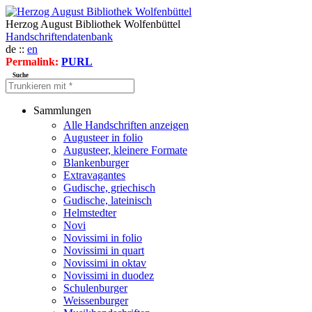
Herzog August Bibliothek Wolfenbüttel
Handschriftendatenbank
de ::
en
Permalink:
PURL
Suche
Sammlungen
Alle Handschriften anzeigen
Augusteer in folio
Augusteer, kleinere Formate
Blankenburger
Extravagantes
Gudische, griechisch
Gudische, lateinisch
Helmstedter
Novi
Novissimi in folio
Novissimi in quart
Novissimi in oktav
Novissimi in duodez
Schulenburger
Weissenburger