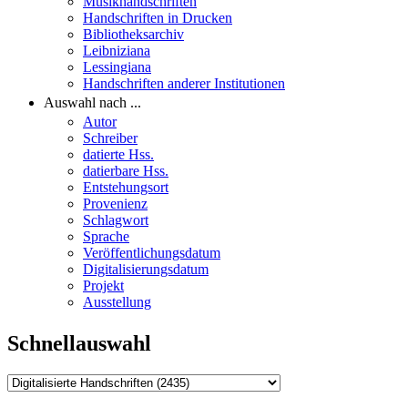
Musikhandschriften
Handschriften in Drucken
Bibliotheksarchiv
Leibniziana
Lessingiana
Handschriften anderer Institutionen
Auswahl nach ...
Autor
Schreiber
datierte Hss.
datierbare Hss.
Entstehungsort
Provenienz
Schlagwort
Sprache
Veröffentlichungsdatum
Digitalisierungsdatum
Projekt
Ausstellung
Schnellauswahl