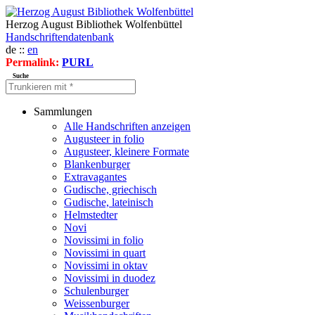
Herzog August Bibliothek Wolfenbüttel
Handschriftendatenbank
de ::
en
Permalink:
PURL
Suche
Sammlungen
Alle Handschriften anzeigen
Augusteer in folio
Augusteer, kleinere Formate
Blankenburger
Extravagantes
Gudische, griechisch
Gudische, lateinisch
Helmstedter
Novi
Novissimi in folio
Novissimi in quart
Novissimi in oktav
Novissimi in duodez
Schulenburger
Weissenburger