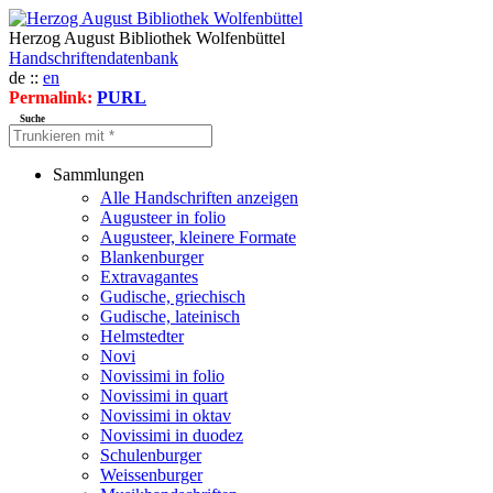
Herzog August Bibliothek Wolfenbüttel
Handschriftendatenbank
de ::
en
Permalink:
PURL
Suche
Sammlungen
Alle Handschriften anzeigen
Augusteer in folio
Augusteer, kleinere Formate
Blankenburger
Extravagantes
Gudische, griechisch
Gudische, lateinisch
Helmstedter
Novi
Novissimi in folio
Novissimi in quart
Novissimi in oktav
Novissimi in duodez
Schulenburger
Weissenburger