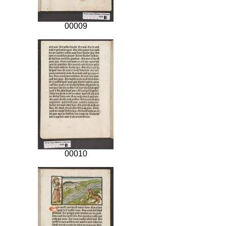
00009
00010