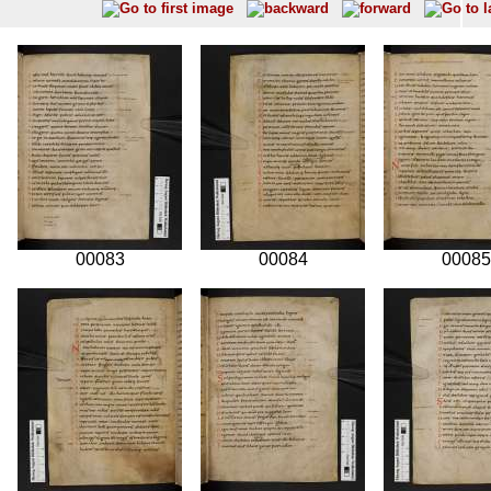
00083
00084
00085