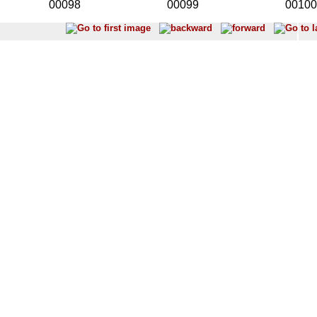
00098
00099
00100