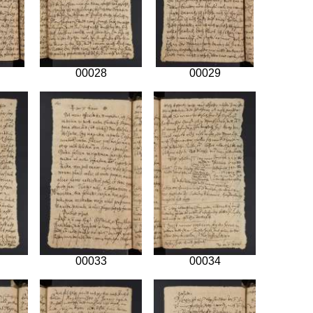
00028
00029
00033
00034