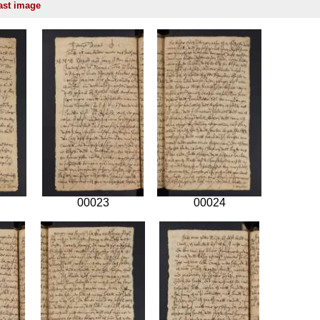
00023
00024