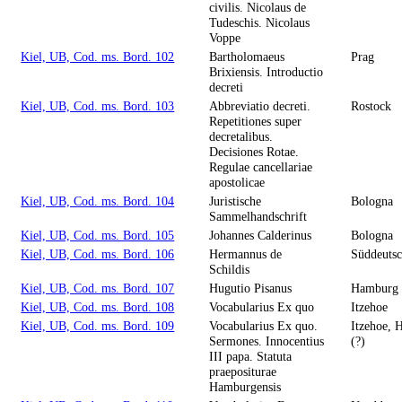
civilis. Nicolaus de
Tudeschis. Nicolaus
Voppe
Kiel, UB, Cod. ms. Bord. 102
Bartholomaeus
Prag
Brixiensis. Introductio
decreti
Kiel, UB, Cod. ms. Bord. 103
Abbreviatio decreti.
Rostock
Repetitiones super
decretalibus.
Decisiones Rotae.
Regulae cancellariae
apostolicae
Kiel, UB, Cod. ms. Bord. 104
Juristische
Bologna
Sammelhandschrift
Kiel, UB, Cod. ms. Bord. 105
Johannes Calderinus
Bologna
Kiel, UB, Cod. ms. Bord. 106
Hermannus de
Süddeutsc
Schildis
Kiel, UB, Cod. ms. Bord. 107
Hugutio Pisanus
Hamburg 
Kiel, UB, Cod. ms. Bord. 108
Vocabularius Ex quo
Itzehoe
Kiel, UB, Cod. ms. Bord. 109
Vocabularius Ex quo.
Itzehoe,
Sermones. Innocentius
(?)
III papa. Statuta
praepositurae
Hamburgensis