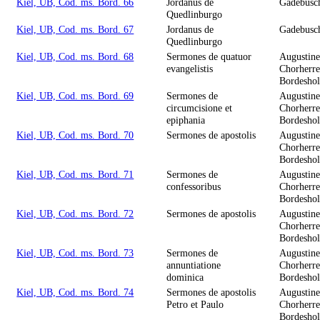
Kiel, UB, Cod. ms. Bord. 66
Jordanus de
Gadebusc
Quedlinburgo
Kiel, UB, Cod. ms. Bord. 67
Jordanus de
Gadebusc
Quedlinburgo
Kiel, UB, Cod. ms. Bord. 68
Sermones de quatuor
Augustine
evangelistis
Chorherre
Bordesho
Kiel, UB, Cod. ms. Bord. 69
Sermones de
Augustine
circumcisione et
Chorherre
epiphania
Bordesho
Kiel, UB, Cod. ms. Bord. 70
Sermones de apostolis
Augustine
Chorherre
Bordesho
Kiel, UB, Cod. ms. Bord. 71
Sermones de
Augustine
confessoribus
Chorherre
Bordesho
Kiel, UB, Cod. ms. Bord. 72
Sermones de apostolis
Augustine
Chorherre
Bordesho
Kiel, UB, Cod. ms. Bord. 73
Sermones de
Augustine
annuntiatione
Chorherre
dominica
Bordesho
Kiel, UB, Cod. ms. Bord. 74
Sermones de apostolis
Augustine
Petro et Paulo
Chorherre
Bordesho