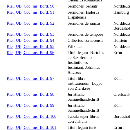
Kiel, UB, Cod. ms. Bord. 90
Sermones 'Sensati'
Norddeut
Kiel, UB, Cod. ms. Bord. 91
Sermones. Isidorus
Hamburg
Hispalensis
Kiel, UB, Cod. ms. Bord. 92
Sermones de sanctis
Norddeuts
Bordeshol
Kiel, UB, Cod. ms. Bord. 93
Sermones de tempore
Norddeut
Kiel, UB, Cod. ms. Bord. 94
Gilbertus Tornacensis
Holstein
Kiel, UB, Cod. ms. Bord. 95
Wilkinus
Norddeut
Kiel, UB, Cod. ms. Bord. 96
Tituli legum. Bartolus
Erfurt
de Saxoferrato.
Institutiones
Iustiniani. Johannes
Andreae
Kiel, UB, Cod. ms. Bord. 97
Tituli libri
Köln
institutionum. Loppo
von Zieriksee
Kiel, UB, Cod. ms. Bord. 98
Juristische
Greifswal
Sammelhandschrift
Kiel, UB, Cod. ms. Bord. 99
Juristische
Köln
Sammelhandschrift
Kiel, UB, Cod. ms. Bord. 100
Tabula super libros
Bordesho
decretalium
Kiel, UB, Cod. ms. Bord. 101
Tituli legum iuris
Erfurt