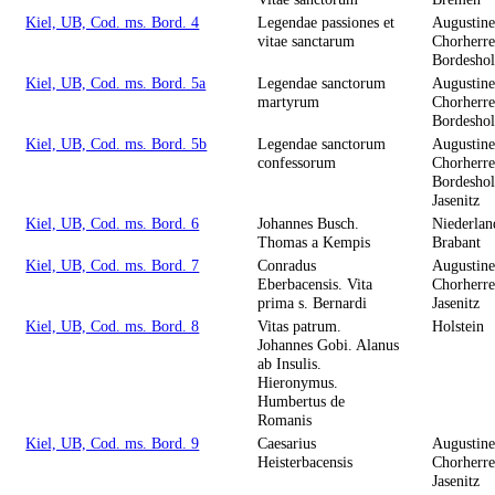
Kiel, UB, Cod. ms. Bord. 4
Legendae passiones et
Augustine
vitae sanctarum
Chorherre
Bordesho
Kiel, UB, Cod. ms. Bord. 5a
Legendae sanctorum
Augustine
martyrum
Chorherre
Bordesho
Kiel, UB, Cod. ms. Bord. 5b
Legendae sanctorum
Augustine
confessorum
Chorherre
Bordesho
Jasenitz
Kiel, UB, Cod. ms. Bord. 6
Johannes Busch.
Niederlan
Thomas a Kempis
Brabant
Kiel, UB, Cod. ms. Bord. 7
Conradus
Augustine
Eberbacensis. Vita
Chorherre
prima s. Bernardi
Jasenitz
Kiel, UB, Cod. ms. Bord. 8
Vitas patrum.
Holstein
Johannes Gobi. Alanus
ab Insulis.
Hieronymus.
Humbertus de
Romanis
Kiel, UB, Cod. ms. Bord. 9
Caesarius
Augustine
Heisterbacensis
Chorherre
Jasenitz