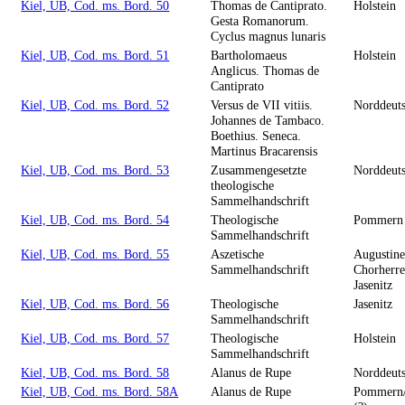
Kiel, UB, Cod. ms. Bord. 50
Thomas de Cantiprato.
Holstein
Gesta Romanorum.
Cyclus magnus lunaris
Kiel, UB, Cod. ms. Bord. 51
Bartholomaeus
Holstein
Anglicus. Thomas de
Cantiprato
Kiel, UB, Cod. ms. Bord. 52
Versus de VII vitiis.
Norddeut
Johannes de Tambaco.
Boethius. Seneca.
Martinus Bracarensis
Kiel, UB, Cod. ms. Bord. 53
Zusammengesetzte
Norddeut
theologische
Sammelhandschrift
Kiel, UB, Cod. ms. Bord. 54
Theologische
Pommern
Sammelhandschrift
Kiel, UB, Cod. ms. Bord. 55
Aszetische
Augustine
Sammelhandschrift
Chorherre
Jasenitz
Kiel, UB, Cod. ms. Bord. 56
Theologische
Jasenitz
Sammelhandschrift
Kiel, UB, Cod. ms. Bord. 57
Theologische
Holstein
Sammelhandschrift
Kiel, UB, Cod. ms. Bord. 58
Alanus de Rupe
Norddeut
Kiel, UB, Cod. ms. Bord. 58A
Alanus de Rupe
Pommern/