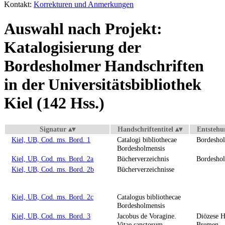
Kontakt:
Korrekturen und Anmerkungen
Auswahl nach Projekt:
Katalogisierung der
Bordesholmer Handschriften
in der Universitätsbibliothek
Kiel (142 Hss.)
Signatur
Handschriftentitel
Entstehu
Kiel, UB, Cod. ms. Bord. 1
Catalogi bibliothecae
Bordesho
Bordesholmensis
Kiel, UB, Cod. ms. Bord. 2a
Bücherverzeichnis
Bordesho
Kiel, UB, Cod. ms. Bord. 2b
Bücherverzeichnisse
Kiel, UB, Cod. ms. Bord. 2c
Catalogus bibliothecae
Bordesholmensis
Kiel, UB, Cod. ms. Bord. 3
Jacobus de Voragine.
Diözese 
Vitae sanctorum
Bremen