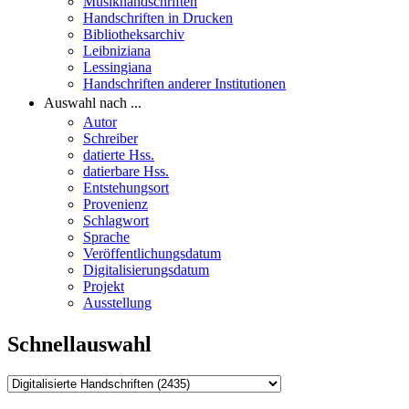
Musikhandschriften
Handschriften in Drucken
Bibliotheksarchiv
Leibniziana
Lessingiana
Handschriften anderer Institutionen
Auswahl nach ...
Autor
Schreiber
datierte Hss.
datierbare Hss.
Entstehungsort
Provenienz
Schlagwort
Sprache
Veröffentlichungsdatum
Digitalisierungsdatum
Projekt
Ausstellung
Schnellauswahl