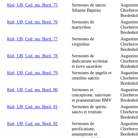
Kiel, UB, Cod. ms. Bord. 75
Sermones de sancto
Augustine
Johanne Baptista
Chorherre
Bordesho
Kiel, UB, Cod. ms. Bord. 76
Sermones de
Augustine
martyribus
Chorherre
Bordesho
Kiel, UB, Cod. ms. Bord. 77
Sermones de
Augustine
virginibus
Chorherre
Bordesho
Kiel, UB, Cod. ms. Bord. 78
Sermones de
Augustine
dedicatione ecclesiae
Chorherre
et novo sacerdote
Bordesho
Kiel, UB, Cod. ms. Bord. 79
Sermones de angelis et
Augustine
omnibus sanctis
Chorherre
Bordesho
Kiel, UB, Cod. ms. Bord. 80
Sermones in
Augustine
conceptione, nativitate
Chorherre
et praesentatione BMV
Bordesho
Kiel, UB, Cod. ms. Bord. 81
Sermones de spiritu
Augustine
sancto et trinitate
Chorherre
Bordesho
Kiel, UB, Cod. ms. Bord. 82
Sermones de
Augustine
purificatione,
Chorherre
assumptione et
Bordesho