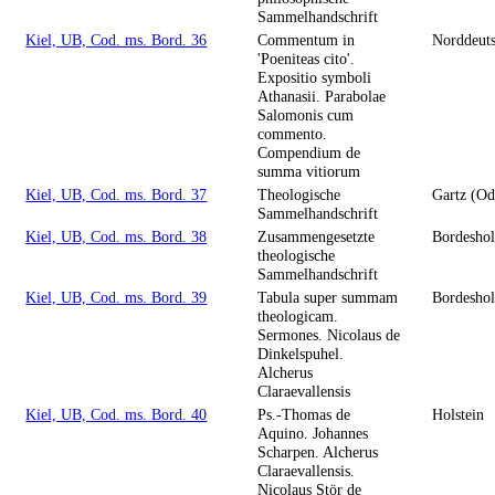
Sammelhandschrift
Kiel, UB, Cod. ms. Bord. 36
Commentum in
Norddeut
'Poeniteas cito'.
Expositio symboli
Athanasii. Parabolae
Salomonis cum
commento.
Compendium de
summa vitiorum
Kiel, UB, Cod. ms. Bord. 37
Theologische
Gartz (Od
Sammelhandschrift
Kiel, UB, Cod. ms. Bord. 38
Zusammengesetzte
Bordesho
theologische
Sammelhandschrift
Kiel, UB, Cod. ms. Bord. 39
Tabula super summam
Bordesho
theologicam.
Sermones. Nicolaus de
Dinkelspuhel.
Alcherus
Claraevallensis
Kiel, UB, Cod. ms. Bord. 40
Ps.-Thomas de
Holstein
Aquino. Johannes
Scharpen. Alcherus
Claraevallensis.
Nicolaus Stör de