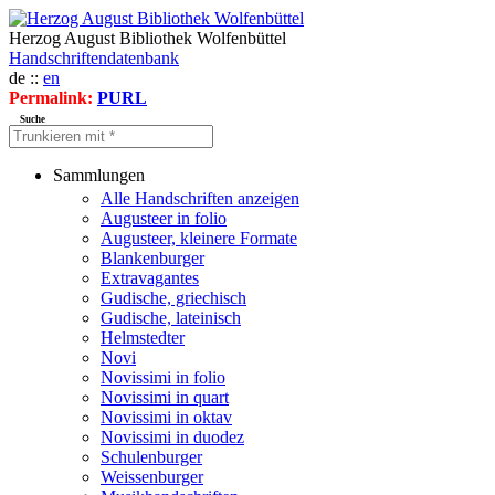
Herzog August Bibliothek Wolfenbüttel
Handschriftendatenbank
de ::
en
Permalink:
PURL
Suche
Sammlungen
Alle Handschriften anzeigen
Augusteer in folio
Augusteer, kleinere Formate
Blankenburger
Extravagantes
Gudische, griechisch
Gudische, lateinisch
Helmstedter
Novi
Novissimi in folio
Novissimi in quart
Novissimi in oktav
Novissimi in duodez
Schulenburger
Weissenburger