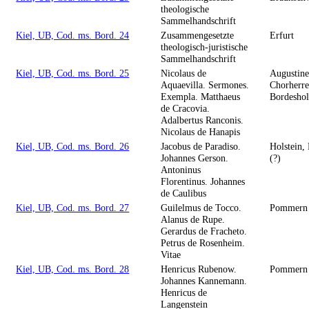
theologische
Sammelhandschrift
Kiel, UB, Cod. ms. Bord. 24
Zusammengesetzte
Erfurt
theologisch-juristische
Sammelhandschrift
Kiel, UB, Cod. ms. Bord. 25
Nicolaus de
Augustine
Aquaevilla. Sermones.
Chorherre
Exempla. Matthaeus
Bordesho
de Cracovia.
Adalbertus Ranconis.
Nicolaus de Hanapis
Kiel, UB, Cod. ms. Bord. 26
Jacobus de Paradiso.
Holstein
Johannes Gerson.
(?)
Antoninus
Florentinus. Johannes
de Caulibus
Kiel, UB, Cod. ms. Bord. 27
Guilelmus de Tocco.
Pommern (
Alanus de Rupe.
Gerardus de Fracheto.
Petrus de Rosenheim.
Vitae
Kiel, UB, Cod. ms. Bord. 28
Henricus Rubenow.
Pommern
Johannes Kannemann.
Henricus de
Langenstein