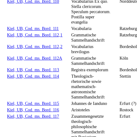
Kiel, UB, Cod. ms. Bord. 110
Vocabularius Ex quo.
Norddeut
Stella clericorum.
Speculum peccatorum.
Postilla super
evangelia
Kiel, UB, Cod. ms. Bord. 111
Vocabularia
Ratzebur
Kiel, UB, Cod. ms. Bord. 112,1
Grammatische
Ratzeburg
Sammelhandschrift
Kiel, UB, Cod. ms. Bord. 112,2
Vocabularius
Bordesho
brevilogus
Kiel, UB, Cod. ms. Bord. 112A
Grammatische
Köln
Sammelhandschrift
Kiel, UB, Cod. ms. Bord. 113
Registra exemplorum
Bordesho
Kiel, UB, Cod. ms. Bord. 114
Theologisch-
Stettin
rhetorische sowie
mathematisch-
astronomische
Sammelhandschrift
Kiel, UB, Cod. ms. Bord. 115
Johannes de Ianduno
Erfurt (?)
Kiel, UB, Cod. ms. Bord. 116
Aristoteles
Rostock
Kiel, UB, Cod. ms. Bord. 117
Zusammengesetzte
Erfurt
theologisch-
philosophische
Sammelhandschrift
mit Rapiarium