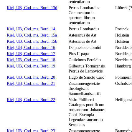
sententiarum
Kiel, UB, Cod. ms. Bord. 13d
Petrus Lombardus.
Lübeck (?
Commentum in
quartum librum
sententiarum
Kiel, UB, Cod. ms. Bord. 14
Petrus Lombardus
Rostock
Kiel, UB, Cod. ms. Bord. 15a
Astesanus de Ast
Holstein
Kiel, UB, Cod. ms. Bord. 15b
Astesanus de Ast
Holstein
Kiel, UB, Cod. ms. Bord. 16
De passione domini
Norddeut
Kiel, UB, Cod. ms. Bord. 17
Pius II papa
Norddeut
Kiel, UB, Cod. ms. Bord. 18
Guilelmus Peraldus
Norddeut
Kiel, UB, Cod. ms. Bord. 19
Gilbertus Tornacensis.
Hamburg 
Petrus de Lemovicis
Kiel, UB, Cod. ms. Bord. 20
Hugo de Sancto Caro
Pommern
Kiel, UB, Cod. ms. Bord. 21
Zusammengesetzte
Ostholste
theologische
Sammelhandschrift
Kiel, UB, Cod. ms. Bord. 22
Visio Philiberti.
Heiligens
Catalogus pontificum
romanorum. Johannes
Gobi. Exempla.
Legendae sanctorum.
Sermones
Kiel, UB, Cod. ms. Bord. 23
Zusammengesetzte
Braunsch