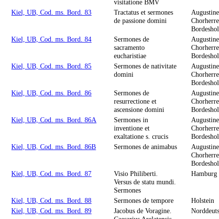
visitatione BMV
Kiel, UB, Cod. ms. Bord. 83
Tractatus et sermones
Augustine
de passione domini
Chorherre
Bordesho
Kiel, UB, Cod. ms. Bord. 84
Sermones de
Augustine
sacramento
Chorherre
eucharistiae
Bordesho
Kiel, UB, Cod. ms. Bord. 85
Sermones de nativitate
Augustine
domini
Chorherre
Bordesho
Kiel, UB, Cod. ms. Bord. 86
Sermones de
Augustine
resurrectione et
Chorherre
ascensione domini
Bordesho
Kiel, UB, Cod. ms. Bord. 86A
Sermones in
Augustine
inventione et
Chorherre
exaltatione s. crucis
Bordesho
Kiel, UB, Cod. ms. Bord. 86B
Sermones de animabus
Augustine
Chorherre
Bordesho
Kiel, UB, Cod. ms. Bord. 87
Visio Philiberti.
Hamburg 
Versus de statu mundi.
Sermones
Kiel, UB, Cod. ms. Bord. 88
Sermones de tempore
Holstein
Kiel, UB, Cod. ms. Bord. 89
Jacobus de Voragine.
Norddeut
Caesarius Arelatensis