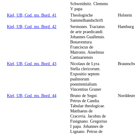
Schweidnitz. Clemens
V papa
Kiel, UB, Cod. ms. Bord. 41
Theologische
Holstein
Sammelhandschrift
Kiel, UB, Cod. ms. Bord. 42
Sermones. Tractatus
Hamburg
de arte praedicandi.
Johannes Guallensis.
Bonaventura.
Franciscus de
Maironis. Anselmus
Cantuariensis
Kiel, UB, Cod. ms. Bord. 43
Nicolaus de Lyra.
Braunsch
Stella clericorum.
Expositio septem
psalmorum
poenitentialium.
Vincentius Gruner
Kiel, UB, Cod. ms. Bord. 44
Bruno de Segni.
Norddeut
Petrus de Candia.
Tabulae theologicae.
Matthaeus de
Cracovia. Jacobus de
Fusignano. Gregorius
I papa. Johannes de
Lignano. Petrus de