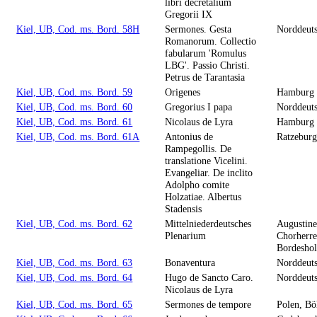
libri decretalium
Gregorii IX
Kiel, UB, Cod. ms. Bord. 58H
Sermones. Gesta
Norddeut
Romanorum. Collectio
fabularum 'Romulus
LBG'. Passio Christi.
Petrus de Tarantasia
Kiel, UB, Cod. ms. Bord. 59
Origenes
Hamburg
Kiel, UB, Cod. ms. Bord. 60
Gregorius I papa
Norddeut
Kiel, UB, Cod. ms. Bord. 61
Nicolaus de Lyra
Hamburg
Kiel, UB, Cod. ms. Bord. 61A
Antonius de
Ratzebur
Rampegollis. De
translatione Vicelini.
Evangeliar. De inclito
Adolpho comite
Holzatiae. Albertus
Stadensis
Kiel, UB, Cod. ms. Bord. 62
Mittelniederdeutsches
Augustine
Plenarium
Chorherre
Bordesho
Kiel, UB, Cod. ms. Bord. 63
Bonaventura
Norddeut
Kiel, UB, Cod. ms. Bord. 64
Hugo de Sancto Caro.
Norddeut
Nicolaus de Lyra
Kiel, UB, Cod. ms. Bord. 65
Sermones de tempore
Polen, Bö