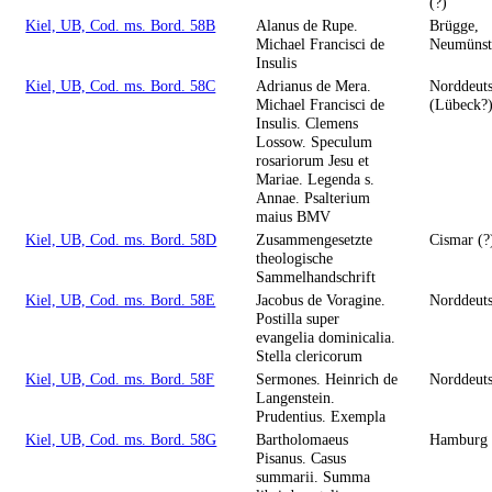
(?)
Kiel, UB, Cod. ms. Bord. 58B
Alanus de Rupe.
Brügge,
Michael Francisci de
Neumünst
Insulis
Kiel, UB, Cod. ms. Bord. 58C
Adrianus de Mera.
Norddeut
Michael Francisci de
(Lübeck?
Insulis. Clemens
Lossow. Speculum
rosariorum Jesu et
Mariae. Legenda s.
Annae. Psalterium
maius BMV
Kiel, UB, Cod. ms. Bord. 58D
Zusammengesetzte
Cismar (?
theologische
Sammelhandschrift
Kiel, UB, Cod. ms. Bord. 58E
Jacobus de Voragine.
Norddeut
Postilla super
evangelia dominicalia.
Stella clericorum
Kiel, UB, Cod. ms. Bord. 58F
Sermones. Heinrich de
Norddeut
Langenstein.
Prudentius. Exempla
Kiel, UB, Cod. ms. Bord. 58G
Bartholomaeus
Hamburg
Pisanus. Casus
summarii. Summa