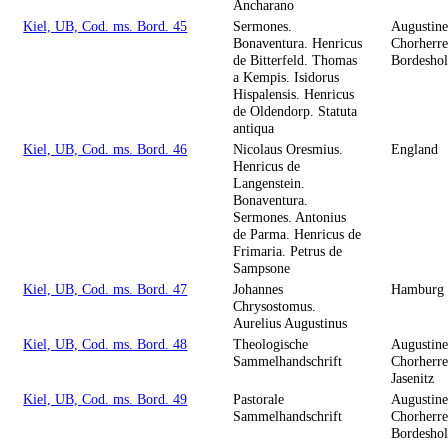
Ancharano
Kiel, UB, Cod. ms. Bord. 45
Sermones.
Augustine
Bonaventura. Henricus
Chorherre
de Bitterfeld. Thomas
Bordesho
a Kempis. Isidorus
Hispalensis. Henricus
de Oldendorp. Statuta
antiqua
Kiel, UB, Cod. ms. Bord. 46
Nicolaus Oresmius.
England
Henricus de
Langenstein.
Bonaventura.
Sermones. Antonius
de Parma. Henricus de
Frimaria. Petrus de
Sampsone
Kiel, UB, Cod. ms. Bord. 47
Johannes
Hamburg
Chrysostomus.
Aurelius Augustinus
Kiel, UB, Cod. ms. Bord. 48
Theologische
Augustine
Sammelhandschrift
Chorherre
Jasenitz
Kiel, UB, Cod. ms. Bord. 49
Pastorale
Augustine
Sammelhandschrift
Chorherre
Bordesho