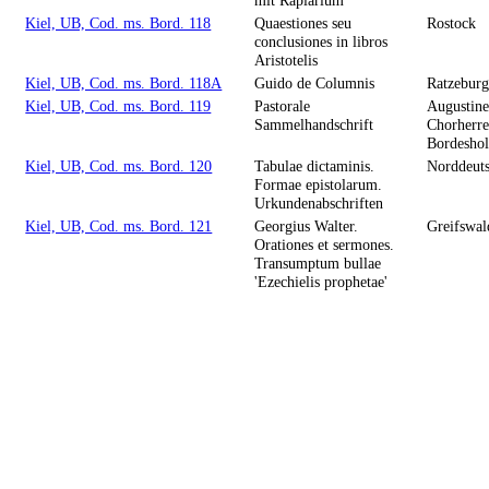
Kiel, UB, Cod. ms. Bord. 118
Quaestiones seu
Rostock
conclusiones in libros
Aristotelis
Kiel, UB, Cod. ms. Bord. 118A
Guido de Columnis
Ratzebur
Kiel, UB, Cod. ms. Bord. 119
Pastorale
Augustine
Sammelhandschrift
Chorherre
Bordesho
Kiel, UB, Cod. ms. Bord. 120
Tabulae dictaminis.
Norddeut
Formae epistolarum.
Urkundenabschriften
Kiel, UB, Cod. ms. Bord. 121
Georgius Walter.
Greifswal
Orationes et sermones.
Transumptum bullae
'Ezechielis prophetae'