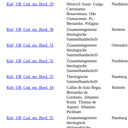
Kiel, UB, Cod. ms. Bord. 29
Heinrich Seuse. Guigo
Norddeut
Cartusianus.
Bonaventura. Odo
Cluniacensis. Ps.-
Bernardus. Pelagius
Kiel, UB, Cod. ms. Bord. 30
Zusammengesetzte
Holstein
theologische
Sammelhandschrift
Kiel, UB, Cod. ms. Bord. 31
Zusammengesetzte
Otterndor
theologische
Sammelhandschrift
Kiel, UB, Cod. ms. Bord. 32
Zusammengesetzte
Norddeut
theologische
Sammelhandschrift
Kiel, UB, Cod. ms. Bord. 33
Theologische
Hamburg
Sammelhandschrift
Kiel, UB, Cod. ms. Bord. 34
Gallus de Aula Regia.
Holstein
Bernardus de
Gordonio. Johannes
Kusin. Thomas de
Aquino. Johannes
Peckham
Kiel, UB, Cod. ms. Bord. 35
Zusammengesetzte
Hamburg
theologisch-
philosophische