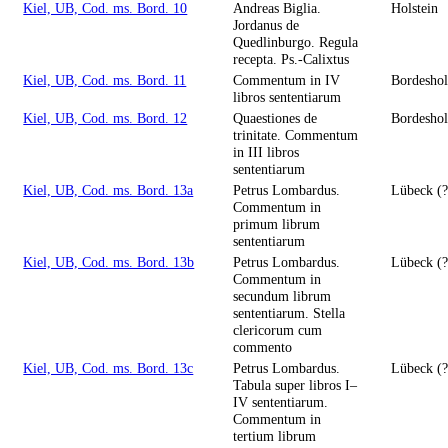
Kiel, UB, Cod. ms. Bord. 10
Andreas Biglia.
Holstein
Jordanus de
Quedlinburgo. Regula
recepta. Ps.-Calixtus
Kiel, UB, Cod. ms. Bord. 11
Commentum in IV
Bordesho
libros sententiarum
Kiel, UB, Cod. ms. Bord. 12
Quaestiones de
Bordesho
trinitate. Commentum
in III libros
sententiarum
Kiel, UB, Cod. ms. Bord. 13a
Petrus Lombardus.
Lübeck (?
Commentum in
primum librum
sententiarum
Kiel, UB, Cod. ms. Bord. 13b
Petrus Lombardus.
Lübeck (?
Commentum in
secundum librum
sententiarum. Stella
clericorum cum
commento
Kiel, UB, Cod. ms. Bord. 13c
Petrus Lombardus.
Lübeck (?
Tabula super libros I–
IV sententiarum.
Commentum in
tertium librum