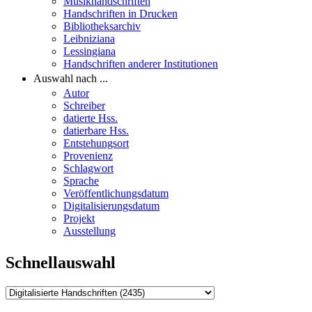
Musikhandschriften
Handschriften in Drucken
Bibliotheksarchiv
Leibniziana
Lessingiana
Handschriften anderer Institutionen
Auswahl nach ...
Autor
Schreiber
datierte Hss.
datierbare Hss.
Entstehungsort
Provenienz
Schlagwort
Sprache
Veröffentlichungsdatum
Digitalisierungsdatum
Projekt
Ausstellung
Schnellauswahl