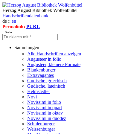
Herzog August Bibliothek Wolfenbüttel
Handschriftendatenbank
de ::
en
Permalink:
PURL
Suche
Sammlungen
Alle Handschriften anzeigen
Augusteer in folio
Augusteer, kleinere Formate
Blankenburger
Extravagantes
Gudische, griechisch
Gudische, lateinisch
Helmstedter
Novi
Novissimi in folio
Novissimi in quart
Novissimi in oktav
Novissimi in duodez
Schulenburger
Weissenburger