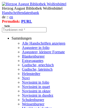
Herzog August Bibliothek Wolfenbüttel
Handschriftendatenbank
de ::
en
Permalink:
PURL
Suche
Sammlungen
Alle Handschriften anzeigen
Augusteer in folio
Augusteer, kleinere Formate
Blankenburger
Extravagantes
Gudische, griechisch
Gudische, lateinisch
Helmstedter
Novi
Novissimi in folio
Novissimi in quart
Novissimi in oktav
Novissimi in duodez
Schulenburger
Weissenburger