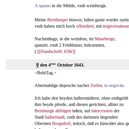
A spasso
in die Mühle, vndt weinbergk.
Meine
Bernb
urge
r
brawer, fallen gantz wieder zurü
vndt haben mich hoch
offendiret
, mit
tergiversation
Nachmittags, in die weinlese, im
Maseberge
,
spatzirt, vndt 2 Feldthüner, bekommen.
|| [
[Handschrift: 658r]
]
ten:
☿
den 4
Octob
er
1643.
<BehtTag.>
Abermahlige depesche nacher
Zerbst
,
in negociis
.
Jch habe den beyden halberstädtern, ohne endtgeldt
ihre beyde pferde, auß diesen gerichten, alhier zu
Bernburgk
abfolgen
laßen, auf
intercession
der
Stadt
halberstadt
, vndt des darinnen liegenden
Obersten
Borgsdorf
, iedoch, daß es hinwider also g