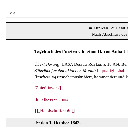
Text
➨ Hinweis: Zur Zeit 
Nach Abschluss der 
Tagebuch des Fürsten Christian II. von Anhalt
Überlieferung:
LASA Dessau-Roßlau, Z 18 Abt. Bernb
Zitierlink für den aktuellen Monat:
http://diglib.h
Bearbeitungsstand:
transkribiert, kommentiert und k
[Zitierhinweis]
[Inhaltsverzeichnis]
|| [
[Handschrift: 656r]
]
☉
den 1. Octob
er
1643.