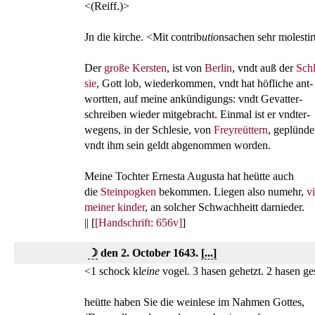
<(Reiff.)>
Jn die kirche. <Mit contrib
utio
nsachen sehr molesti
Der
große Kersten
, ist von
Berlin
, vndt auß der
Sch
sie
, Gott lob, wiederkommen, vndt hat höfliche ant-
wortten, auf meine ankündigungs: vndt Gevatter-
schreiben wieder mitgebracht. Einmal ist er vndter-
wegens, in der Schlesie, von
Freyreüttern
, geplünder
vndt ihm sein geldt abgenommen worden.
Meine Tochter Ernesta Augusta hat heütte auch
die
Steinpogken
bekommen. Liegen also numehr,
vi
meiner kinder
, an solcher Schwachheitt darnieder.
|| [
[Handschrift: 656v]
]
☽
den 2. Octob
er
1643.
[...]
<1 schock kl
eine
vogel. 3 hasen gehetzt. 2 hasen g
heütte haben Sie die weinlese im Nahmen Gottes,