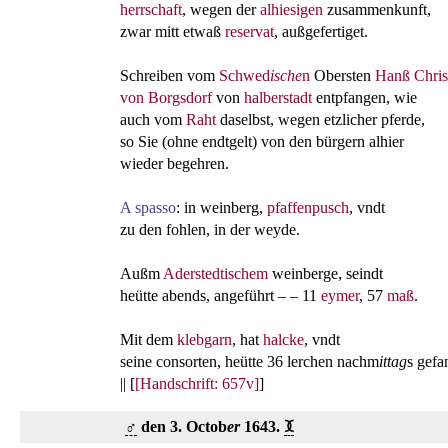
herrschaft
, wegen der
alhiesigen
zusammenkunft,
zwar mitt etwaß
reservat
, außgefertiget.
Schreiben vom
Schwed
ische
n
Obersten
Hanß Chris
von Borgsdorf
von
halberstadt
entpfangen, wie
auch vom
Raht
daselbst, wegen etzlicher pferde,
so Sie (ohne endtgelt) von den bürgern alhier
wieder begehren.
A spasso
: in weinberg,
pfaffenpusch
, vndt
zu den fohlen, in der weyde.
Außm
Aderstedtischem
weinberge, seindt
heütte abends, angeführt – – 11
eymer
, 57
maß
.
Mit dem
klebgarn
, hat
halcke
, vndt
seine consorten, heütte 36 lerchen nachm
ittag
s gefa
|| [
[Handschrift: 657v]
]
♂
den 3. Octob
er
1643.
ꘉ