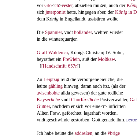
vor
Glo
<
ch
>
c
ester
, abziehen müßen, auch der
K
öni
sich
jnterponirt
hette, hingegen aber, der
K
önig
in D
dem K
önig
in Engellandt, assistiren wollte.
Die
Spannier
, vndt
holländer
, wehren wieder
in die wintterquartjer.
Graff Woldemar
, Königs Christianj IV. Sohn,
heyrathet ein
Freẅlein
, auß der
Moßkaw
.
|| [
[Handschrift: 657r]
]
Zu
Leiptzig
reißt die verborgene Seüche, die
leütte
gähling
hinweg, daran auch itzt, (als der
avisenbohte
allda gewesen) der gute redliche
Kay
serliche
vndt
Churf
ürstliche
Postverwallter,
Gab
Gütner
, nachdem er sich vor eine<r> inficirten
Allten Fraw, geförchtet, lagerhaft worden,
vndt geschwinde gestorben. Gott genade ihm.
p
erge
Jch habe heütte die
addreßen
, an die
v̈brige