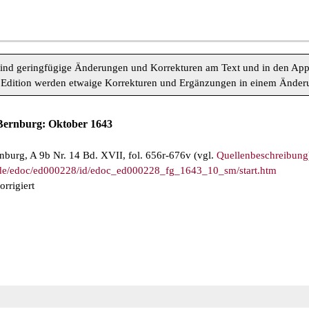
sind geringfügige Änderungen und Korrekturen am Text und in den App
Edition werden etwaige Korrekturen und Ergänzungen in einem Änderung
-Bernburg: Oktober 1643
urg, A 9b Nr. 14 Bd. XVII, fol. 656r-676v (vgl.
Quellenbeschreibung
ab.de/edoc/ed000228/id/edoc_ed000228_fg_1643_10_sm/start.htm
orrigiert