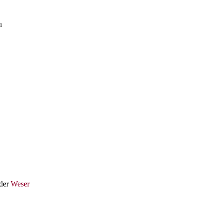
h
 der
Weser