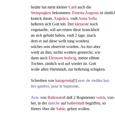
heütte hat mein kleiner
Carll
auch die
Steinpogken
bekommen.
Ernesta Augusta
ist zimlic
kranck daran.
Angelica
, vndt
Anna Sofia
beßeren sich Gott lob. Der
kleineste
noch
vngetaufte, soll am ersten diese kranckheit
an sich gehabt haben, vndt 2 tage, (nach
dem er auf diese wellt iung worden)
solches sein observirt worden. An itzo aber
wirdt an ihm, nichts weitters gemerckt, wie
dann auch
Eleonore hedwig
, meine elltiste
Tochter, zimlich wol auf wieder ist. Gott
wolle allen v̈belstandt, zur beßerung schigken.
Schreiben von
hatzg
ero
da
[!]
avec de vieilles
hui
-
tres
gastèes, p
ou
r le baptesme
.
Avis
: von
Ball
ensted
t
daß 2 Regimenter
volck
, von
her, in der
marche
auf
halberstadt
begriffen, so
förters v̈ber die
Sahle
, gehen wollen.