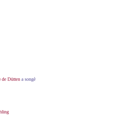
h
de Dütten
a songè
hling