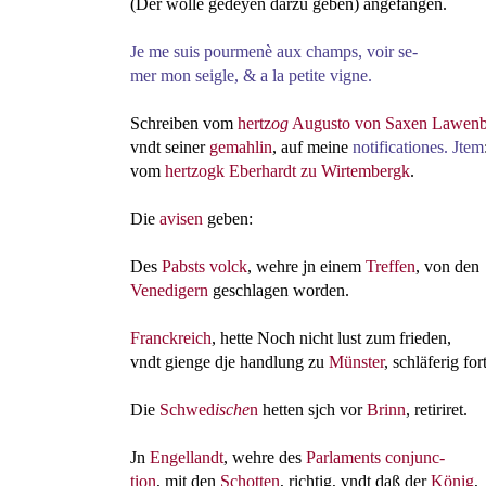
(Der wolle gedeyen darzu geben) angefangen.
Je me suis pourmenè aux champs, voir
se
-
mer
mon seigle, & a la petite vigne.
Schreiben vom
hertz
og
Augusto von Saxen Lawen
vndt seiner
gemahlin
, auf meine
notificationes. Jtem
vom
hertzogk Eberhardt zu Wirtembergk
.
Die
avisen
geben:
Des
Pabsts
volck
, wehre jn einem
Treffen
, von den
Venedigern
geschlagen worden.
Franckreich
, hette Noch nicht lust zum frieden,
vndt gienge dje handlung zu
Münster
, schläferig for
Die
Schwed
ische
n
hetten sjch vor
Brinn
, retiriret.
Jn
Engellandt
, wehre des
Parlaments
conjunc
-
tion
, mit den
Schotten
, richtig, vndt daß der
König
,