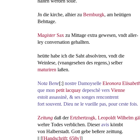
halten werden solle.
Jn die kirche, alhier zu
Bernburgk
, am heütigen
Behttage.
M
agister
Sax
zu Mittage extra gewesen, vndt aller-
ley conversation gehallten.
heütte habe ich die Saht absolviren, vndt die
Weinlese, (vnangesehen des regens,) selber
maturiren
laßen.
N
ota
B
ene
[:]
nostre Damoyselle
El
eonora
El
isabet
que mon
petit lacquay
depeschè vers
Vienne
estoit assassinè, & ses songes rencontrent
fort souvent. Dieu ne le vueille pas, p
ou
r ceste fois.
Z
eitung
daß der
Ertzhertzogk, Leopoldt Wilhelm
gä
wehre Todes verblichen. Dieser
avis
kömbt
von Halberstadt. Gott gebe beßere zeittung.
|| [
[Handschrift: 658v]
]