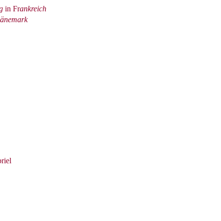
g
in Fr
ankreich
änemark
riel