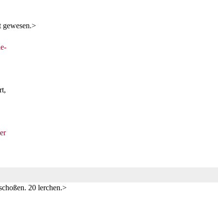
rt gewesen.>
le
-
t,
er
eschoßen. 20 lerchen.>