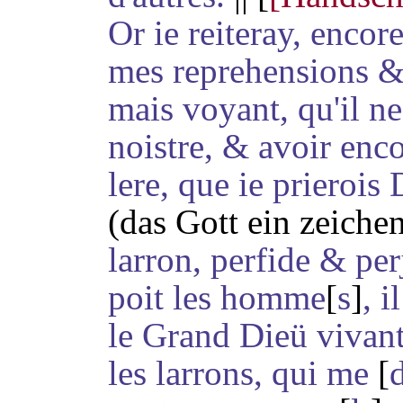
Or ie reiteray, encor
mes reprehensions & 
mais voyant, qu'il n
noistre
, & avoir enco
lere
, que ie prierois 
(das Gott ein zeichen
larron, perfide & per
poit
les homme
[
s
]
, 
le Grand Dieü vivant
les larrons, qui me
[