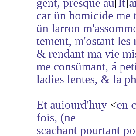
gent
, presque au
[
lt
]
a
car ün homicide me t
ün larron m'assommo
tement
, m'ostant les
& rendant ma vie mis
me consümant, á pet
ladies
lentes, & la ph
Et auiourd'huy
<
en 
fois, (ne
scachant pourtant poi