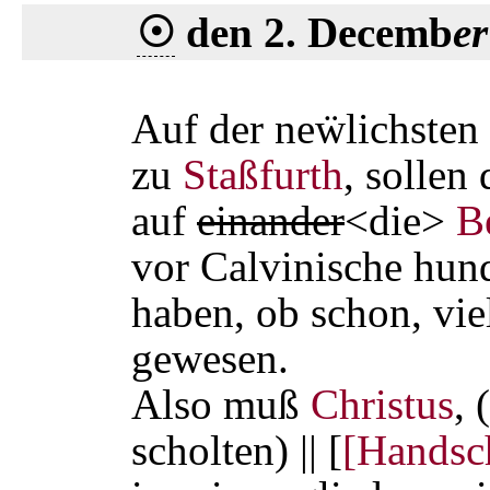
☉
den 2. Decemb
er
Auf der neẅlichsten
zu
Staßfurth
, sollen
auf
einander
<die>
B
vor Calvinische hun
haben, ob schon, vie
gewesen.
Also muß
Christus
, 
scholten) || [
[Handsch