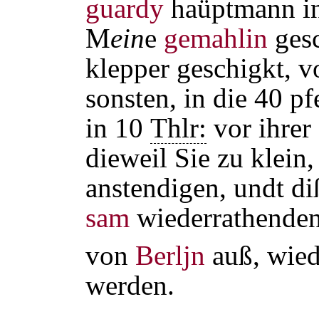
guardy
haüptmann i
M
ein
e
gemahlin
gesc
klepper geschigkt, 
sonsten, in die 40 pf
in 10
Thlr:
vor ihrer
dieweil Sie zu klein,
anstendigen, undt di
sam
wiederrathenden
von
Berljn
auß, wied
werden.