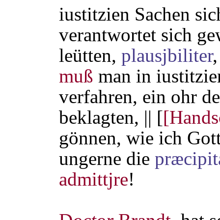
iustitzien Sachen si
verantwortet sich ge
leütten,
plausjbiliter
muß
man in iustitzi
verfahren, ein ohr d
beklagten, || [
[Handsc
gönnen, wie ich Gott
ungerne die
præcipi
admittjre
!