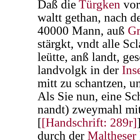
Daß die
Türgken
vo
waltt gethan, nach d
40000 Mann, auß
Gr
stärgkt, vndt alle Sc
leütte, anß landt, ge
landvolgk in der
Ins
mitt zu schantzen, u
Als Sie nun, eine Sc
nandt) zweymahl mit
[
[Handschrift: 289r]
durch der
Maltheser