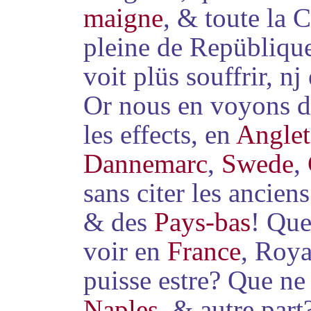
maigne
, & toute la 
pleine de Repüblique
voit
plüs souffrir, nj
Or nous en voyons de
les effects, en
Anglet
Dannemarc
,
Swede
,
sans citer les ancie
& des
Pays-bas
! Que
voir
en
France
, Roya
puisse estre? Que n
Naples
, & autre part