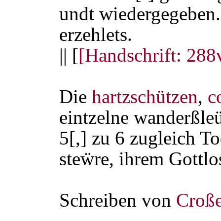
undt wiedergegeben
erzehlets.
|| [
[Handschrift: 288
Die
hartzschützen
,
c
eintzelne wanderßleü
5[,] zu 6 zugleich T
steẅre, ihrem Gott
Schreiben von
Croß