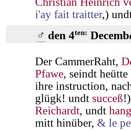
Christian Heinrich v
i'ay fait traitter
,) und
ten:
♂
den 4
Decemb
Der CammerRaht,
D
Pfawe
, seindt heütt
ihre instruction, nac
glügk! undt
succeß
!
Reichardt
, undt
hang
mitt hinüber,
& le pe