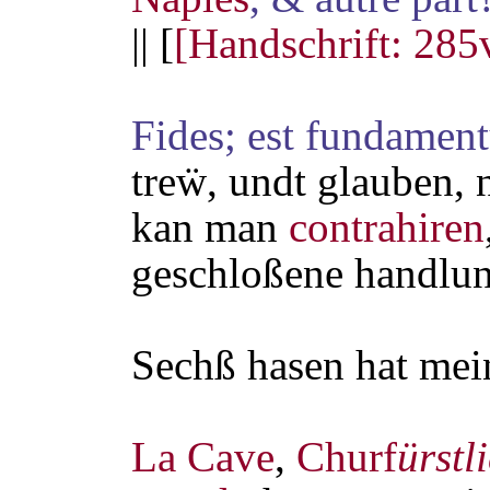
|| [
[Handschrift: 285
Fides; est fundament
treẅ, undt glauben, 
kan man
contrahiren
geschloßene handlun
Sechß hasen hat me
La Cave
,
Churf
ürstl