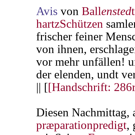
Avis
von
Ball
ensted
t
hartzSchützen
samlen
frischer feiner Mens
von ihnen, erschlag
vor mehr unfällen! u
der elenden, undt v
|| [
[Handschrift: 286r
Diesen Nachmittag, 
præparationpredigt
,