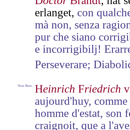
D
octor
Brandt
, hat 
erlanget,
con qualche
mà non, senza ragione
pur che siano corrigi
e incorrigibilj!
Erarr
Perseverare; Diabol
H
einrich
F
riedrich
v
N
ota
B
ene
aujourd'huy, comme 
homme d'estat, son 
craignoit, que a l'ave