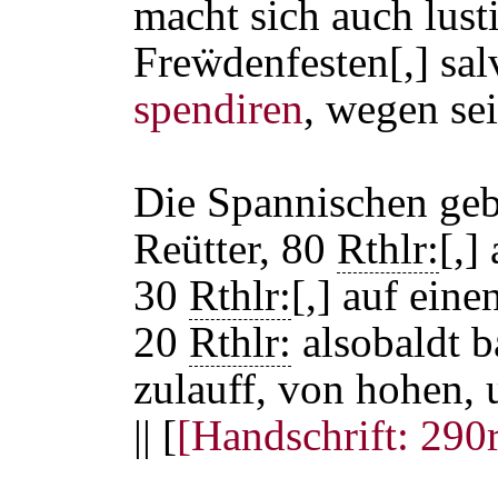
macht sich auch lust
Freẅdenfesten[,] sa
spendiren
, wegen se
Die Spannischen geb
Reütter, 80
Rthlr:
[,]
30
Rthlr:
[,] auf ein
20
Rthlr:
alsobaldt b
zulauff, von hohen, 
|| [
[Handschrift: 290r