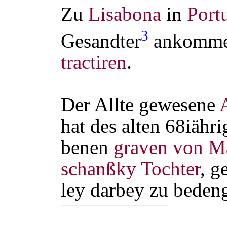
Zu
Lisabona
in
Port
3
Gesandter
ankommen
tractiren
.
Der Allte gewesene
hat des alten 68iähri
benen
graven von Ma
schanßky
Tochter
, g
ley darbey zu beden