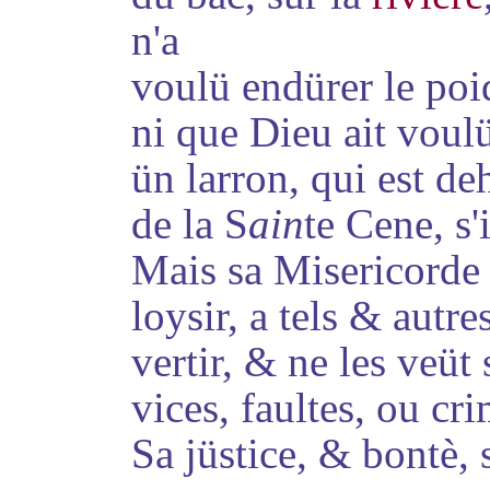
n'a
voulü endürer le poi
ni que Dieu ait voul
ün larron, qui est de
de la S
ain
te Cene, s'
Mais sa Misericorde
loysir, a tels & autr
vertir
, & ne les veüt
vices, faultes, ou cr
Sa jüstice, & bontè, 