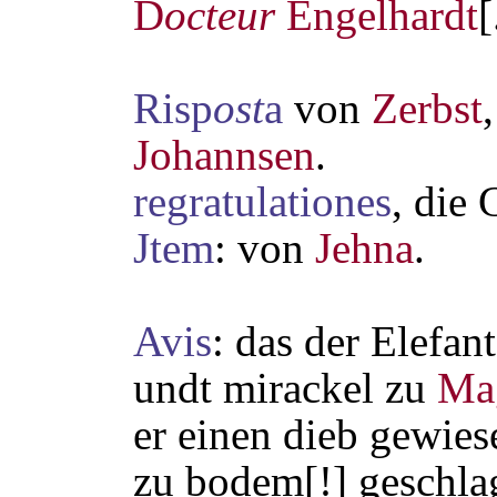
D
octeur
Engelhardt
[
Risp
ost
a
von
Zerbst
Johannsen
.
regratulationes
, die 
Jtem
: von
Jehna
.
Avis
: das der Elefant
undt mirackel zu
Ma
er einen dieb gewie
zu bodem[!] geschlag