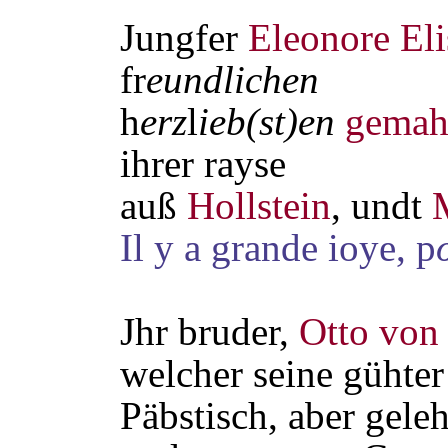
Jungfer
Eleonore Eli
fr
eundlichen
h
erz
l
ieb(st)en
gemah
ihrer rayse
auß
Hollstein
, undt
Il y a grande ioye, p
Jhr bruder,
Otto von
welcher seine gühter
Päbstisch, aber geleh