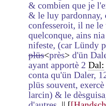
& combien que je l'e
& le luy pardonnay, c
confesseroit, il ne le
quelconque, ains nia
nifeste
, (car Lündy 
plüs
<
près
>
d'ün Dale
ayant apportè 2
Dal:
conta qu'ün Daler, 
plüs souvent, exercè
larcin) & le dèsguisa
d'autres.
|| [
[Handschr