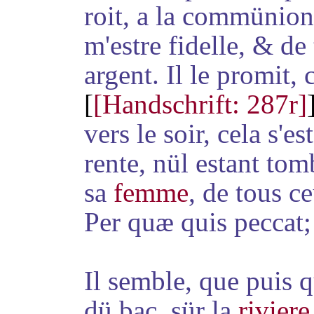
roit
, a la commünion)
m'estre fidelle, & de
argent. Il le promit,
[
[Handschrift: 287r]
vers le soir, cela s'es
rente
, nül estant tom
sa
femme
, de tous c
Per quæ quis peccat;
Il semble, que puis q
dü bac, sür la
riviere