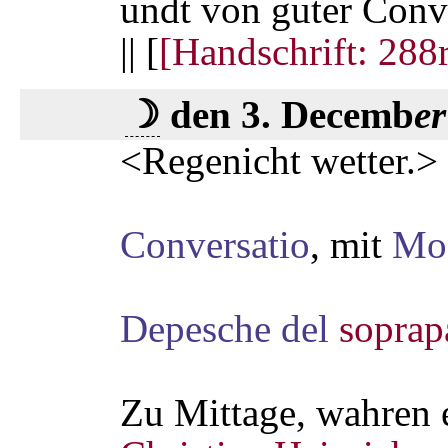
undt von guter Conve
|| [
[Handschrift: 288r
☽
den 3. Decemb
er
<Regenicht wetter.>
Conversatio
, mit
Mo
Depesche
del
soprap
Zu Mittage, wahren 