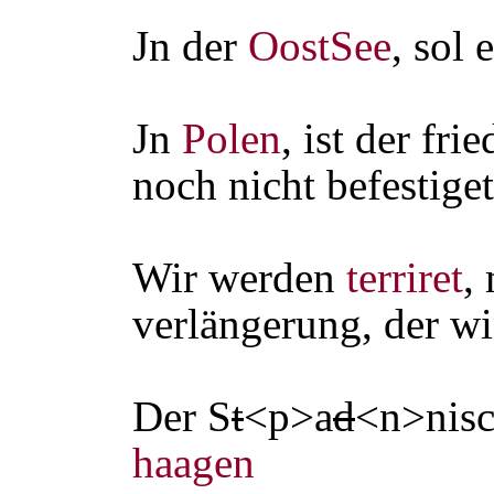
Jn der
OostSee
, sol 
Jn
Polen
, ist der fri
noch nicht befestiget
Wir werden
terriret
,
verlängerung, der wi
Der S
t
<p>a
d
<n>nis
haagen