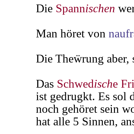
Die
Spann
ischen
wer
Man höret von
naufr
Die Theẅrung aber,
Das
Schwed
isch
e
Fr
ist gedrugkt. Es sol 
noch gehöret sein w
hat alle 5 Sinnen, a