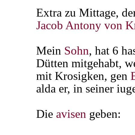
Extra zu Mittage, de
Jacob Antony von K
Mein
Sohn
, hat 6 ha
Dütten mitgehabt, we
mit Krosigken, gen
alda er, in seiner iug
Die
avisen
geben: