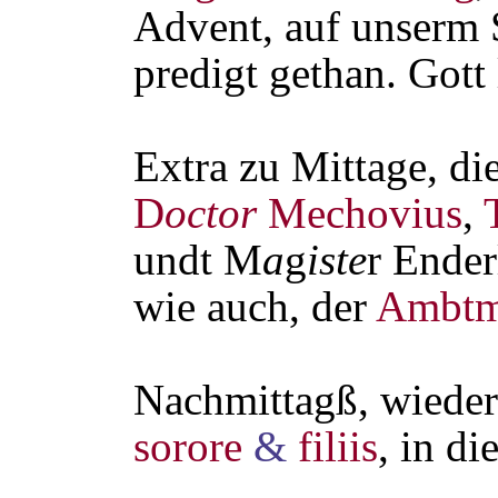
Advent, auf unserm 
predigt gethan. Gott 
Extra zu Mittage, di
D
octor
Mechovius
,
undt M
a
g
iste
r Ender
wie auch, der
Ambtm
Nachmittagß, wieder
sorore
&
filiis
, in di