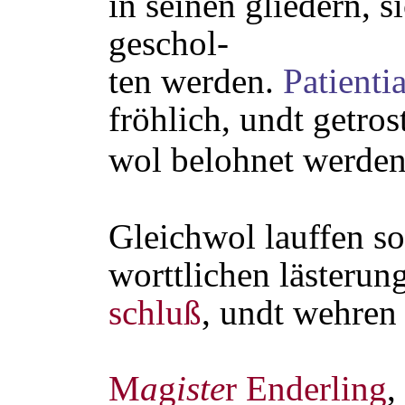
in seinen gliedern, s
geschol-
ten werden.
Patientia
fröhlich, undt getros
wol belohnet werden
Gleichwol lauffen so
worttlichen lästerun
schluß
, undt wehren 
M
a
g
iste
r Enderling
,