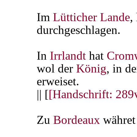
Im
Lütticher Lande
,
durchgeschlagen.
In
Irrlandt
hat
Cromw
wol der
König
, in d
erweiset.
|| [
[Handschrift: 289
Zu
Bordeaux
währet 