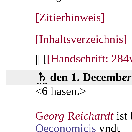
[Zitierhinweis]
[Inhaltsverzeichnis]
|| [
[Handschrift: 284
♄
den 1. Decemb
er
<6 hasen.>
G
eorg
R
eichardt
ist
Oeconomicis
vndt