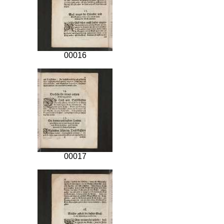
00016
00017