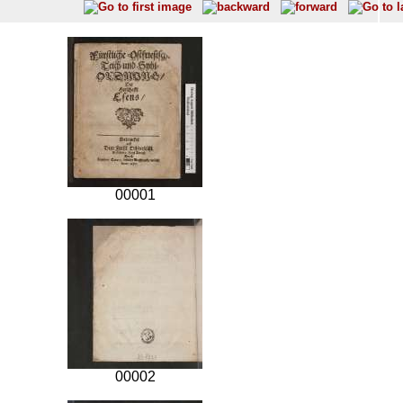
00001
00002