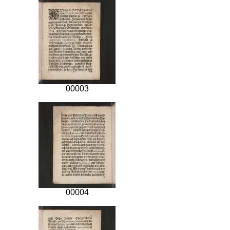
00003
00004