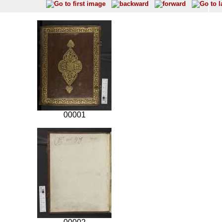
00001