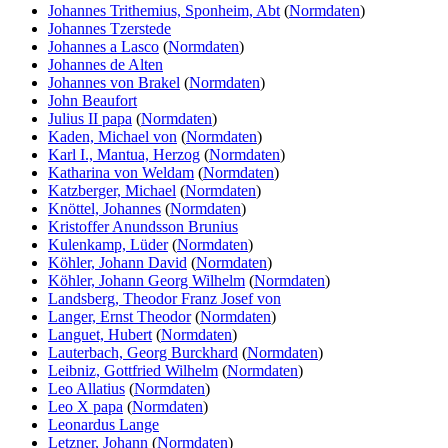
Johannes Trithemius, Sponheim, Abt
(
Normdaten
)
Johannes Tzerstede
Johannes a Lasco
(
Normdaten
)
Johannes de Alten
Johannes von Brakel
(
Normdaten
)
John Beaufort
Julius II papa
(
Normdaten
)
Kaden, Michael von
(
Normdaten
)
Karl I., Mantua, Herzog
(
Normdaten
)
Katharina von Weldam
(
Normdaten
)
Katzberger, Michael
(
Normdaten
)
Knöttel, Johannes
(
Normdaten
)
Kristoffer Anundsson Brunius
Kulenkamp, Lüder
(
Normdaten
)
Köhler, Johann David
(
Normdaten
)
Köhler, Johann Georg Wilhelm
(
Normdaten
)
Landsberg, Theodor Franz Josef von
Langer, Ernst Theodor
(
Normdaten
)
Languet, Hubert
(
Normdaten
)
Lauterbach, Georg Burckhard
(
Normdaten
)
Leibniz, Gottfried Wilhelm
(
Normdaten
)
Leo Allatius
(
Normdaten
)
Leo X papa
(
Normdaten
)
Leonardus Lange
Letzner, Johann
(
Normdaten
)