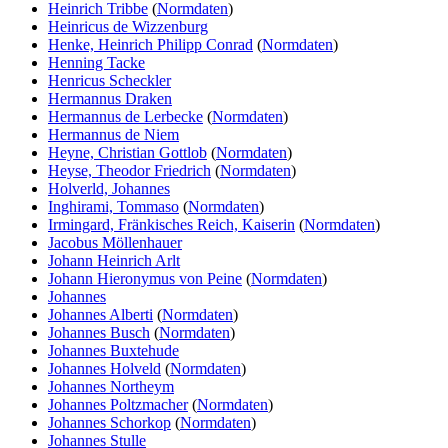
Heinrich Tribbe
(
Normdaten
)
Heinricus de Wizzenburg
Henke, Heinrich Philipp Conrad
(
Normdaten
)
Henning Tacke
Henricus Scheckler
Hermannus Draken
Hermannus de Lerbecke
(
Normdaten
)
Hermannus de Niem
Heyne, Christian Gottlob
(
Normdaten
)
Heyse, Theodor Friedrich
(
Normdaten
)
Holverld, Johannes
Inghirami, Tommaso
(
Normdaten
)
Irmingard, Fränkisches Reich, Kaiserin
(
Normdaten
)
Jacobus Möllenhauer
Johann Heinrich Arlt
Johann Hieronymus von Peine
(
Normdaten
)
Johannes
Johannes Alberti
(
Normdaten
)
Johannes Busch
(
Normdaten
)
Johannes Buxtehude
Johannes Holveld
(
Normdaten
)
Johannes Northeym
Johannes Poltzmacher
(
Normdaten
)
Johannes Schorkop
(
Normdaten
)
Johannes Stulle