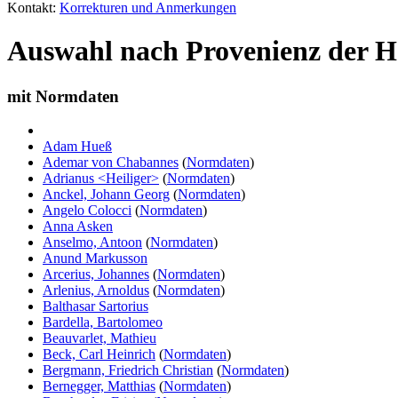
Kontakt:
Korrekturen und Anmerkungen
Auswahl nach Provenienz der H
mit Normdaten
Adam Hueß
Ademar von Chabannes
(
Normdaten
)
Adrianus <Heiliger>
(
Normdaten
)
Anckel, Johann Georg
(
Normdaten
)
Angelo Colocci
(
Normdaten
)
Anna Asken
Anselmo, Antoon
(
Normdaten
)
Anund Markusson
Arcerius, Johannes
(
Normdaten
)
Arlenius, Arnoldus
(
Normdaten
)
Balthasar Sartorius
Bardella, Bartolomeo
Beauvarlet, Mathieu
Beck, Carl Heinrich
(
Normdaten
)
Bergmann, Friedrich Christian
(
Normdaten
)
Bernegger, Matthias
(
Normdaten
)