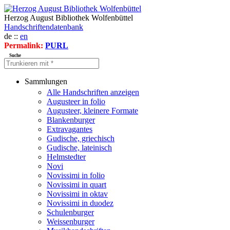
Herzog August Bibliothek Wolfenbüttel
Handschriftendatenbank
de ::
en
Permalink:
PURL
Suche
Sammlungen
Alle Handschriften anzeigen
Augusteer in folio
Augusteer, kleinere Formate
Blankenburger
Extravagantes
Gudische, griechisch
Gudische, lateinisch
Helmstedter
Novi
Novissimi in folio
Novissimi in quart
Novissimi in oktav
Novissimi in duodez
Schulenburger
Weissenburger