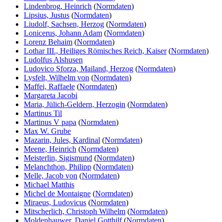
Lindenbrog, Heinrich
(
Normdaten
)
Lipsius, Justus
(
Normdaten
)
Liudolf, Sachsen, Herzog
(
Normdaten
)
Lonicerus, Johann Adam
(
Normdaten
)
Lorenz Behaim
(
Normdaten
)
Lothar III., Heiliges Römisches Reich, Kaiser
(
Normdaten
)
Ludolfus Alshusen
Ludovico Sforza, Mailand, Herzog
(
Normdaten
)
Lysfelt, Wilhelm von
(
Normdaten
)
Maffei, Raffaele
(
Normdaten
)
Margareta Jacobi
Maria, Jülich-Geldern, Herzogin
(
Normdaten
)
Martinus Til
Martinus V papa
(
Normdaten
)
Max
W.
Grube
Mazarin, Jules, Kardinal
(
Normdaten
)
Meene, Heinrich
(
Normdaten
)
Meisterlin, Sigismund
(
Normdaten
)
Melanchthon, Philipp
(
Normdaten
)
Melle, Jacob von
(
Normdaten
)
Michael Matthis
Michel de Montaigne
(
Normdaten
)
Miraeus, Ludovicus
(
Normdaten
)
Mitscherlich, Christoph Wilhelm
(
Normdaten
)
Moldenhauwer, Daniel Gotthilf
(
Normdaten
)