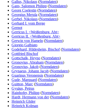
Gallus, Nikolaus
(
Normdaten
)
Gans, Salomon Philipp
(
Normdaten
)
Georg Coelestin
(
Normdaten
)
Georgius Merula
(
Normdaten
)
Gerbel, Nikolaus
(
Normdaten
)
Gerhard I. vom Berge
Gernot
Gerricus I. <Weißenburg, Abt>
Gerricus II. <Weißenburg, Abt>
Gerwin von Hameln
(
Normdaten
)
Giorgio Galbiato
Godehard, Hildesheim, Bischof
(
Normdaten
)
Gottfried Bischof
Gottschalk, Heyno
(
Normdaten
)
Gronovius, Abraham
(
Normdaten
)
Gronovius, Jakob
(
Normdaten
)
Grynaeus, Johann Jacob
(
Normdaten
)
Guarinus Veronensis
(
Normdaten
)
Gude, Marquard
(
Normdaten
)
Guitton, Marc
(
Normdaten
)
Gysäus, Petrus
Hainhofer, Philipp
(
Normdaten
)
Hardt, Hermann von der
(
Normdaten
)
Heinrich Ghiler
Heinrich Kolman