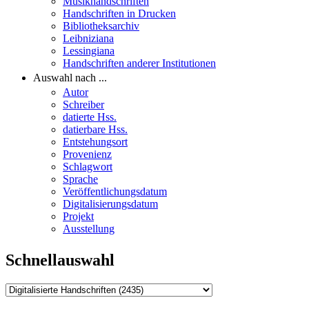
Musikhandschriften
Handschriften in Drucken
Bibliotheksarchiv
Leibniziana
Lessingiana
Handschriften anderer Institutionen
Auswahl nach ...
Autor
Schreiber
datierte Hss.
datierbare Hss.
Entstehungsort
Provenienz
Schlagwort
Sprache
Veröffentlichungsdatum
Digitalisierungsdatum
Projekt
Ausstellung
Schnellauswahl