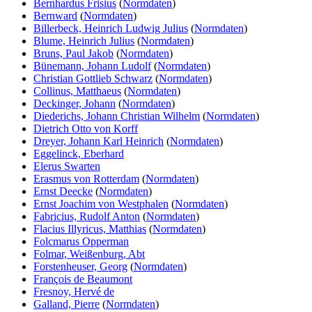
Bernhardus Frisius
(
Normdaten
)
Bernward
(
Normdaten
)
Billerbeck, Heinrich Ludwig Julius
(
Normdaten
)
Blume, Heinrich Julius
(
Normdaten
)
Bruns, Paul Jakob
(
Normdaten
)
Bünemann, Johann Ludolf
(
Normdaten
)
Christian Gottlieb Schwarz
(
Normdaten
)
Collinus, Matthaeus
(
Normdaten
)
Deckinger, Johann
(
Normdaten
)
Diederichs, Johann Christian Wilhelm
(
Normdaten
)
Dietrich Otto von Korff
Dreyer, Johann Karl Heinrich
(
Normdaten
)
Eggelinck, Eberhard
Elerus Swarten
Erasmus von Rotterdam
(
Normdaten
)
Ernst Deecke
(
Normdaten
)
Ernst Joachim von Westphalen
(
Normdaten
)
Fabricius, Rudolf Anton
(
Normdaten
)
Flacius Illyricus, Matthias
(
Normdaten
)
Folcmarus Opperman
Folmar, Weißenburg, Abt
Forstenheuser, Georg
(
Normdaten
)
François de Beaumont
Fresnoy, Hervé de
Galland, Pierre
(
Normdaten
)