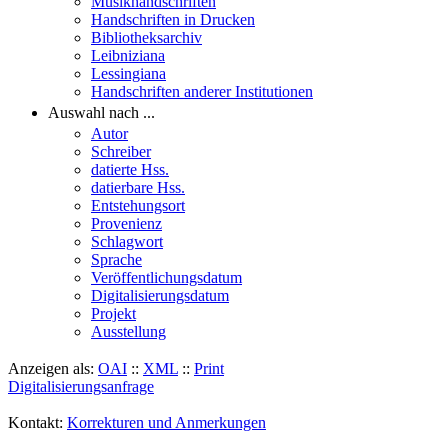
Musikhandschriften
Handschriften in Drucken
Bibliotheksarchiv
Leibniziana
Lessingiana
Handschriften anderer Institutionen
Auswahl nach ...
Autor
Schreiber
datierte Hss.
datierbare Hss.
Entstehungsort
Provenienz
Schlagwort
Sprache
Veröffentlichungsdatum
Digitalisierungsdatum
Projekt
Ausstellung
Anzeigen als:
OAI
::
XML
::
Print
Digitalisierungsanfrage
Kontakt:
Korrekturen und Anmerkungen