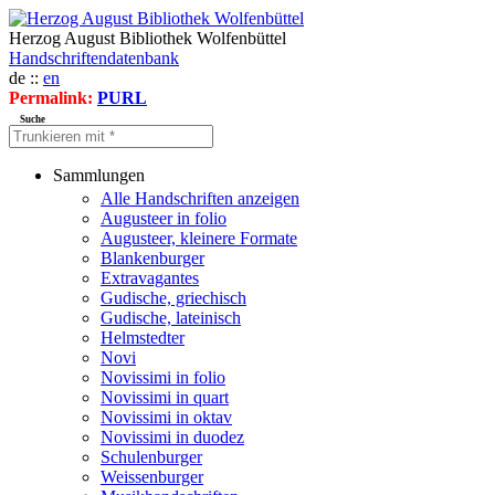
Herzog August Bibliothek Wolfenbüttel
Handschriftendatenbank
de ::
en
Permalink:
PURL
Suche
Sammlungen
Alle Handschriften anzeigen
Augusteer in folio
Augusteer, kleinere Formate
Blankenburger
Extravagantes
Gudische, griechisch
Gudische, lateinisch
Helmstedter
Novi
Novissimi in folio
Novissimi in quart
Novissimi in oktav
Novissimi in duodez
Schulenburger
Weissenburger