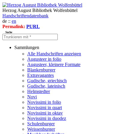
Herzog August Bibliothek Wolfenbüttel
Handschriftendatenbank
de ::
en
Permalink:
PURL
Suche
Sammlungen
Alle Handschriften anzeigen
Augusteer in folio
Augusteer, kleinere Formate
Blankenburger
Extravagantes
Gudische, griechisch
Gudische, lateinisch
Helmstedter
Novi
Novissimi in folio
Novissimi in quart
Novissimi in oktav
Novissimi in duodez
Schulenburger
Weissenburger