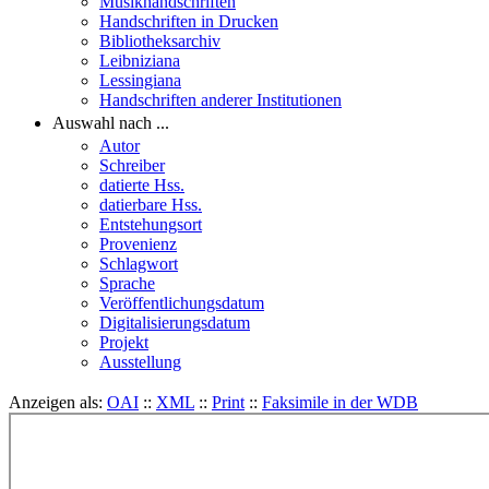
Musikhandschriften
Handschriften in Drucken
Bibliotheksarchiv
Leibniziana
Lessingiana
Handschriften anderer Institutionen
Auswahl nach ...
Autor
Schreiber
datierte Hss.
datierbare Hss.
Entstehungsort
Provenienz
Schlagwort
Sprache
Veröffentlichungsdatum
Digitalisierungsdatum
Projekt
Ausstellung
Anzeigen als:
OAI
::
XML
::
Print
::
Faksimile in der WDB