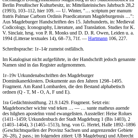
Berlin Preußischer Kulturbesitz, in: Mittellateinisches Jahrbuch 28,2
(1993), 103–112, hier 109. —
U. Winter
, "… scriptum per manum
fratris Palmae Carbom Ordinis Praedicatorum Magdeburgensis …":
Aus Magdeburger Handschriften des 15. Jahrhunderts, in: Medieval
Codicology, Iconography, Literature, and Translation. Studies for K.
V. Sinclair, hrsg. von P. R. Monks und D. D. R. Owen, Leiden u. a.
1994 (Litterae textuales 14), 68–73, 71f. —
Hartmann
106, 227.
Schreibsprache: 1r–14r zumeist ostfälisch.
Im Katalogisat nicht aufgeführte, in der Handschrift jedoch genannte
Namen sind in das Register aufgenommen.
1r–19v
Urkundenabschriften des Magdeburger
Dominikanerklosters
. Dokumente aus den Jahren 1298–1495.
Fragment. Am Rand Lombarden, die den Bestand alphabetisch
ordnen (
Q - T, M - O
,
A
,
F
und
E
).
1ra
Gedächtnisstiftung
. 21.9.1429. Fragment. Setzt ein:
Magdeborscher wichte vnd teken
… — …
sunte matheus auende
des hilghen apostelnn vnnd ewangelisten
. Aussteller:
Heise Rolues
(1411–1459; Urkundenbuch der Stadt Magdeburg 1 (Bis 1403), 2
(1403–1464), 3 (1465–1513), hrsg. von
G. Hertel
, Halle 1892–1896
(Geschichtsquellen der Provinz Sachsen und angrenzender Gebiete
26–28), 2 pass.; im folgenden zitiert: UB Magdeburg) und
Albrecht