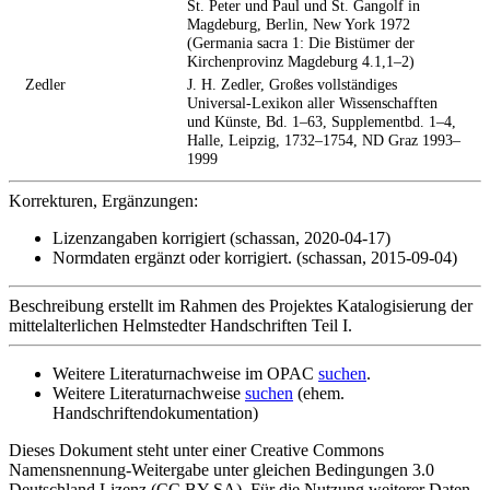
St. Peter und Paul und St. Gangolf in
Magdeburg, Berlin, New York 1972
(Germania sacra 1: Die Bistümer der
Kirchenprovinz Magdeburg 4.1,1–2)
Zedler
J. H. Zedler, Großes vollständiges
Universal-Lexikon aller Wissenschafften
und Künste, Bd. 1–63, Supplementbd. 1–4,
Halle, Leipzig, 1732–1754, ND Graz 1993–
1999
Korrekturen, Ergänzungen:
Lizenzangaben korrigiert (schassan, 2020-04-17)
Normdaten ergänzt oder korrigiert. (schassan, 2015-09-04)
Beschreibung erstellt im Rahmen des Projektes Katalogisierung der
mittelalterlichen Helmstedter Handschriften Teil I.
Weitere Literaturnachweise im OPAC
suchen
.
Weitere Literaturnachweise
suchen
(ehem.
Handschriftendokumentation)
Dieses Dokument steht unter einer Creative Commons
Namensnennung-Weitergabe unter gleichen Bedingungen 3.0
Deutschland Lizenz (CC BY-SA). Für die Nutzung weiterer Daten