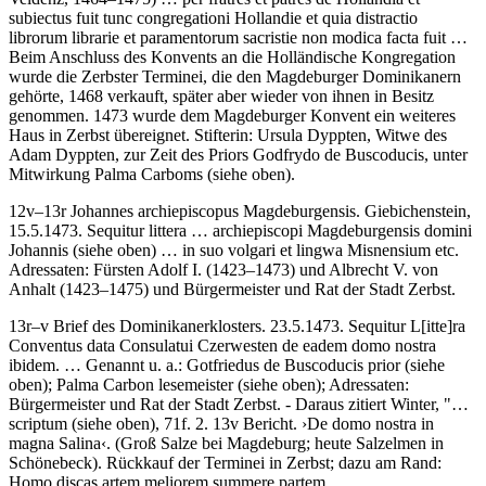
subiectus fuit tunc congregationi Hollandie et quia distractio
librorum librarie et paramentorum sacristie non modica facta fuit …
Beim Anschluss des Konvents an die Holländische Kongregation
wurde die Zerbster Terminei, die den Magdeburger Dominikanern
gehörte, 1468 verkauft, später aber wieder von ihnen in Besitz
genommen. 1473 wurde dem Magdeburger Konvent ein weiteres
Haus in Zerbst übereignet. Stifterin: Ursula Dyppten, Witwe des
Adam Dyppten, zur Zeit des Priors
Godfrydo de Buscoducis
, unter
Mitwirkung Palma Carboms (siehe oben).
12v–13r
Johannes archiepiscopus Magdeburgensis
. Giebichenstein,
15.5.1473.
Sequitur littera … archiepiscopi Magdeburgensis domini
Johannis
(siehe oben) …
in suo volgari et lingwa Misnensium etc.
Adressaten: Fürsten Adolf I. (1423–1473) und Albrecht V. von
Anhalt (1423–1475) und Bürgermeister und Rat der Stadt Zerbst.
13r–v
Brief des Dominikanerklosters
. 23.5.1473.
Sequitur L
[itte]
ra
Conventus data Consulatui Czerwesten de eadem domo nostra
ibidem. …
Genannt u. a.:
Gotfriedus de Buscoducis prior
(siehe
oben)
; Palma Carbon lesemeister
(siehe oben); Adressaten:
Bürgermeister und Rat der Stadt Zerbst. - Daraus zitiert
Winter
, "…
scriptum (siehe oben), 71f. 2. 13v
Bericht
.
›
De domo nostra in
magna Salina
‹
. (Groß Salze bei Magdeburg; heute Salzelmen in
Schönebeck). Rückkauf der Terminei in Zerbst; dazu am Rand:
Homo discas artem meliorem summere partem.