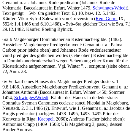
Genannt u. a.:
Johannes Rode predicator
(Johannes Rode de
Volcmaria, Baccalaureat in Erfurt, Winter 1479,
Schwinges/Wriedt
).
Text getilgt. - 5vb–6ra gleicher Text. 6.) 10. bzw. 12. 5.1482.
Käufer: Vikar Syfrid Salewarth von Grevenstein (
Rep. Germ.
IX,
5524: 1.4.1465 und 6.10.1468). - 5vb–6ra gleicher Text wie 5va. 7.)
29.12.1482. Käufer: Ebeling Bylnick.
6ra-b
Magdeburger Dominikaner an Kistenmachergilde
. (1482).
Aussteller: Magdeburger Predigerkonvent: Genannt u. a.:
Palma
Carbon prior
(siehe oben) und
Johannes Rode vnderlesemeister
vnnd prediger des gotlichen wortes
(siehe oben) Kistenmachergilde
in Dominikanerbruderschaft wegen Schenkung einer Krone für die
Klosterkirche aufgenommen. Vgl.
Winter
"… scriptum (siehe oben),
72, Anm. 23.
6v
Verkauf eines Hauses des Magdeburger Predigerklosters
. 1.
9.8.1486. Aussteller: Magdeburger Predigerkonvent. Genannt u. a.:
Johannes Anthonii (Baccalaureat in Erfurt, Winter 1450; Sommer
1454,
Schwinges/Wriedt
. Käufer des Hauses in
de lederstrate
:
Conradus Sveman Canonicus ecclesie sancti Nicolai
in Magdeburg,
Neustadt. 2. 3.1.1486 (?). Entwurf, wie 1. Genannt u. a.:
Jacobus de
Brugis predicator
(nachgew. 1478–1495, 1493–1495 Prior des
Konvents in Riga;
Kaeppeli
2060); Andreas Fischer (siehe oben);
Anthonius Crapp (1469–1508; UB Magdeburg 3, pass.), dessen
Bruder Andreas.