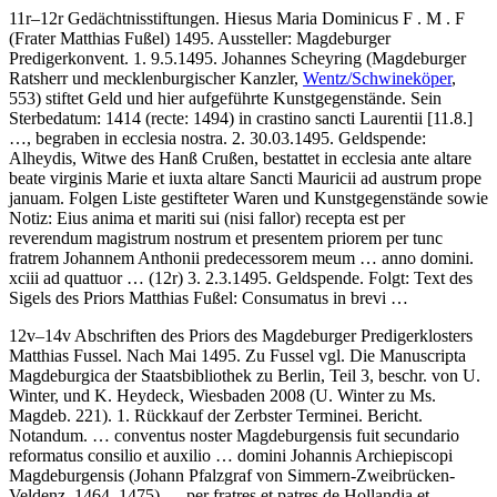
11r–12r
Gedächtnisstiftungen
.
Hiesus Maria Dominicus F . M . F
(Frater Matthias Fußel)
1495
. Aussteller: Magdeburger
Predigerkonvent. 1. 9.5.1495. Johannes Scheyring (Magdeburger
Ratsherr und mecklenburgischer Kanzler,
Wentz/Schwineköper
,
553) stiftet Geld und hier aufgeführte Kunstgegenstände. Sein
Sterbedatum:
1414
(recte: 1494)
in crastino sancti Laurentii
[11.8.]
…
, begraben
in ecclesia nostra.
2. 30.03.1495. Geldspende:
Alheydis
, Witwe des Hanß Crußen, bestattet
in ecclesia ante altare
beate virginis Marie et iuxta altare Sancti Mauricii ad austrum prope
januam
. Folgen Liste gestifteter Waren und Kunstgegenstände sowie
Notiz:
Eius anima et mariti sui (nisi fallor) recepta est per
reverendum magistrum nostrum et presentem priorem per tunc
fratrem Johannem Anthonii predecessorem meum … anno domini.
xciii ad quattuor …
(12r) 3. 2.3.1495. Geldspende. Folgt: Text des
Sigels des Priors Matthias Fußel:
Consumatus in brevi …
12v–14v
Abschriften des Priors des Magdeburger Predigerklosters
Matthias Fussel
. Nach Mai 1495. Zu Fussel vgl. Die Manuscripta
Magdeburgica der Staatsbibliothek zu Berlin, Teil 3, beschr. von
U.
Winter
, und
K. Heydeck
, Wiesbaden 2008 (U. Winter zu Ms.
Magdeb. 221). 1.
Rückkauf der Zerbster Terminei. Bericht
.
Notandum. … conventus noster Magdeburgensis fuit secundario
reformatus consilio et auxilio … domini Johannis Archiepiscopi
Magdeburgensis
(Johann Pfalzgraf von Simmern-Zweibrücken-
Veldenz, 1464–1475) …
per fratres et patres de Hollandia et