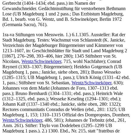
Gerbrecht
(1404–1434; ebd. pass.) im Namen der
Gewandschneider. Gedächtnisstiftung für verstorbenen
Bethmann
Lose
(UB Magdeburg 1 und 2 pass.; Das Erzbistum Magdeburg,
Bd. 1, bearb. von
G. Wentz
, und
B. Schwineköper
, Berlin 1972
(Germania Sacra), 761).
1ra-va
Stiftungen von Messwein
. 1.) 6.1.1305. Aussteller: Rat der
Stadt Magdeburg. Testes: Wachsmut von Schlanstedt (
K. Janicke
,
Verzeichnis der Magdeburger Bürgermeister und Kämmerer von
1213–1607, in: Geschichtsblätter für Stadt und Land Magdeburg 2
[1867]
, 276–298, 393–406, hier 280); 1345 Stiftsherr von St.
Nicolaus,
Wentz/Schwineköper
, 715, wohl Nachfahre); Conrad
Reyneri (1303–1307; Bürgermeister); Heideko Gotgemach (UB
Magdeburg 1, pass.;
Janicke
, siehe oben, 281); Busso Wesseko
(1285–1315; UB Magdeburg 1, pass.); Ulrich König (1331–42 ebd.
1, pass.; Stiftsherr von St. Sebastian,
Wentz/Schwineköper
, 630);
Johannes von dem Markt (
Johannes de Foro
, 1307–1313 ebd.
pass.); Bruno Bernhardi (1304–1331; ebd. pass.); Heinrich Wale
(1312–1325, ebd. pass.); Wesseke Keseling (1294–1301; ebd.);
Johann Kalf (1337–1340 ebd.;
Janicke
, siehe oben, 280: 1322);
Rectores communitatis Conradus de Wellen
(ebd., 281: 1325; UB
Magdeburg 1, 153; 1310–1315 Offizial des Dompropstes, Domherr,
Wentz/Schwineköper
, 486, 581);
Johannes de Trebnitz
(ebd., 261,
Anm. 261). Stifter: Thylo von Dodeleben (1295–1299 UB
Magdeburg 1 pass.). 2.) 1300. Ebd., Nr. 215, statt "fratribus de