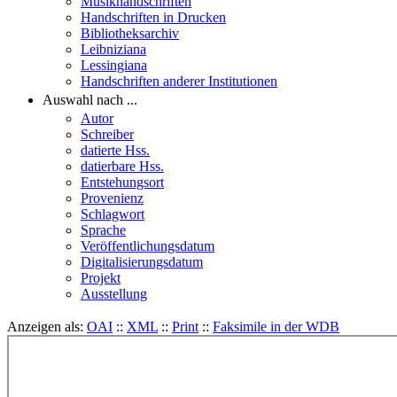
Musikhandschriften
Handschriften in Drucken
Bibliotheksarchiv
Leibniziana
Lessingiana
Handschriften anderer Institutionen
Auswahl nach ...
Autor
Schreiber
datierte Hss.
datierbare Hss.
Entstehungsort
Provenienz
Schlagwort
Sprache
Veröffentlichungsdatum
Digitalisierungsdatum
Projekt
Ausstellung
Anzeigen als:
OAI
::
XML
::
Print
::
Faksimile in der WDB