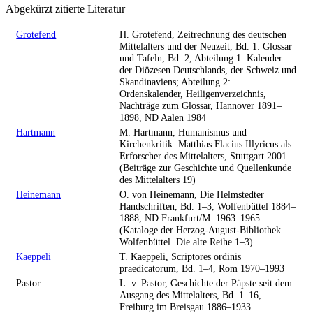
Abgekürzt zitierte Literatur
Grotefend
H. Grotefend, Zeitrechnung des deutschen
Mittelalters und der Neuzeit, Bd. 1: Glossar
und Tafeln, Bd. 2, Abteilung 1: Kalender
der Diözesen Deutschlands, der Schweiz und
Skandinaviens; Abteilung 2:
Ordenskalender, Heiligenverzeichnis,
Nachträge zum Glossar, Hannover 1891–
1898, ND Aalen 1984
Hartmann
M. Hartmann, Humanismus und
Kirchenkritik. Matthias Flacius Illyricus als
Erforscher des Mittelalters, Stuttgart 2001
(Beiträge zur Geschichte und Quellenkunde
des Mittelalters 19)
Heinemann
O. von Heinemann, Die Helmstedter
Handschriften, Bd. 1–3, Wolfenbüttel 1884–
1888, ND Frankfurt/M. 1963–1965
(Kataloge der Herzog-August-Bibliothek
Wolfenbüttel. Die alte Reihe 1–3)
Kaeppeli
T. Kaeppeli, Scriptores ordinis
praedicatorum, Bd. 1–4, Rom 1970–1993
Pastor
L. v. Pastor, Geschichte der Päpste seit dem
Ausgang des Mittelalters, Bd. 1–16,
Freiburg im Breisgau 1886–1933