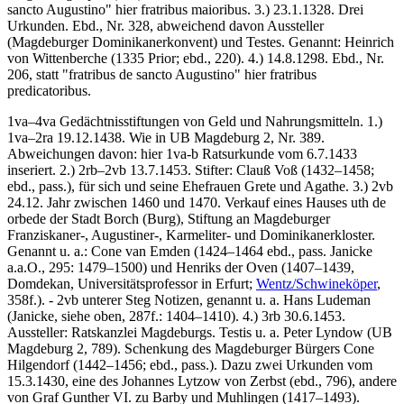
sancto Augustino" hier
fratribus maioribus.
3.) 23.1.1328. Drei
Urkunden. Ebd., Nr. 328, abweichend davon Aussteller
(Magdeburger Dominikanerkonvent) und Testes. Genannt: Heinrich
von Wittenberche (1335 Prior; ebd., 220). 4.) 14.8.1298. Ebd., Nr.
206, statt "fratribus de sancto Augustino" hier
fratribus
predicatoribus.
1va–4va
Gedächtnisstiftungen von Geld und Nahrungsmitteln
. 1.)
1va–2ra 19.12.1438. Wie in UB Magdeburg 2, Nr. 389.
Abweichungen davon: hier 1va-b Ratsurkunde vom 6.7.1433
inseriert. 2.) 2rb–2vb 13.7.1453. Stifter: Clauß Voß (1432–1458;
ebd., pass.), für sich und seine Ehefrauen Grete und Agathe. 3.) 2vb
24.12. Jahr zwischen 1460 und 1470. Verkauf eines Hauses
uth de
orbede der Stadt Borch
(Burg), Stiftung an Magdeburger
Franziskaner-, Augustiner-, Karmeliter- und Dominikanerkloster.
Genannt u. a.:
Cone van Emden
(1424–1464 ebd., pass.
Janicke
a.a.O., 295: 1479–1500) und
Henriks der Oven
(1407–1439,
Domdekan, Universitätsprofessor in Erfurt;
Wentz/Schwineköper
,
358f.). - 2vb unterer Steg Notizen, genannt u. a. Hans Ludeman
(
Janicke
, siehe oben, 287f.: 1404–1410). 4.) 3rb 30.6.1453.
Aussteller: Ratskanzlei Magdeburgs. Testis u. a. Peter Lyndow (UB
Magdeburg 2, 789). Schenkung des Magdeburger Bürgers Cone
Hilgendorf (1442–1456; ebd., pass.). Dazu zwei Urkunden vom
15.3.1430, eine des Johannes Lytzow von Zerbst (ebd., 796), andere
von Graf Gunther VI. zu Barby und Muhlingen (1417–1493).