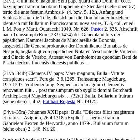
(31va)
›
Finit mare magnum Sixti pape quarti anno Dom. m. cccc.
lxxviiij per fratrem Iacobum Unghelink de Stendael
(siehe oben 6v)
tertio die ante festum Ambrosii
‹
. (4. bzw. 5. 12.). Anfang und
Schluss bis auf die Teile, die sich auf die Dominikaner beziehen,
identisch mit Bullarium Franciscanum: nova series, T. 3, coll. et ed.
I. M. Pou y Marti
, Quaracchi 1949, Nr. 626.
Pastor
2, 535. Abschrift
nach Transsumpt (Rom, 23.9.1474) des Generalauditors der
päpstlichen Kammer
Jacobus de Mucciarellis de Bononia,
ausgestellt für Generalprokurator der Dominikaner
Barnabas de
Neapoli,
beglaubigt von päpstlichen Notaren
Veschonte de Vulterris
und
Cincio de Viterbo
, Attestat von
Bartholomeus quondam Betti de
Piscia clericus Lucensis diocesis publicus …
(31vb–34rb)
Clemens IV papa
:
Mare magnum, Bulla "Virtute
conspicuos sacri"
. Perugia, 3.6.1265; Transsumpt: Magdeburg,
19.5.1297. Vorbemerkung:
Sequens mare magnum Clementis
renovatum fuit … post transumptum sub sygillo domini Borchardi
Archiepiscopi Magdeburgensis …
(32ra) Bulla. Bullarium fratrum
(siehe oben) 1, 452;
Potthast Regesta
Nr. 19175.
(34va–35ra)
Johannes XXII papa
:
Bulla "Dilectos filios magistrum
et fratres"
. Avignon, 26.4.1318.
›
Explicit … per me fratrem
Gabrielem Bexten de Hervordia, anno 1479
‹
. Bullarium fratrum
(siehe oben) 2, 146, Nr. 20.
(35rb-va)
Nicolaus IV papa
:
Bulla "Dum sollicitae considerationis"
.