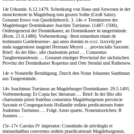
14r
Urkunde
. 6.12.1479. Schenkung von Haus und Anwesen in der
monckestrote in
Magdeburg
tom grozen Soltte
(Groß Salze).
Genannt
frowe von Quedelinborch
. 3. 14r–v
Terminieren der
Magdeburger Dominikaner Joachim Turrianus
. (1487–1500),
Ordensgeneral der Dominikaner, an Dominikaner in tangermünde
.
(Rom, 21.6.1488). Vorbemerkung:
›
Item notandum etiam de
testimonio Gardeleuense
‹
.
qui anno domini m cccc. lxxxviij per
mala suggestione magistri Hermani Meyeri … provincialis Saxonie
.
Brief:
›
In dei filio
‹
.
sibi charissimis priori … Conuentus
Tanghermundensis …
Genannt einstiger Provinzial der sächsischen
Provinz der Dominikaner
Ropertus
und Orte Stendal und Rathenow.
14r–v
Notarielle Bestätigung
. Durch den Notar
Johannes Santhman
aus Tangermünde.
14v
Joachimus Turrianus an Magdeburger Dominikaner
. 29.5.1491.
Vorbemerkung:
Et Copia hec literarum …
Brief:
In dei filio sibi
charissimis priori fratribus conuentus Magdeburgensis provincie
Saxonie et Congregacionis Hollandie ordinis predicatorum frater
Joakimus Turrianus …
Folgt:
Anno quarto.
Notariatszeichen:
R
Joannes …
15r–17v
Carolus IV imperator
:
Constitutio de privilegiis et
immunitatibus conventus ordinis praedicatorum Magdeburgensis
.