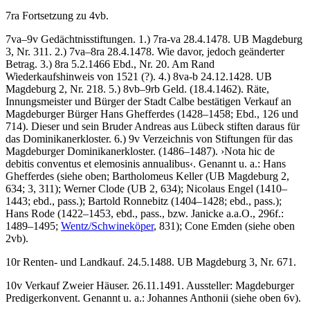
7ra Fortsetzung zu 4vb.
7va–9v
Gedächtnisstiftungen
. 1.) 7ra-va 28.4.1478. UB Magdeburg
3, Nr. 311. 2.) 7va–8ra 28.4.1478. Wie davor, jedoch geänderter
Betrag. 3.) 8ra 5.2.1466 Ebd., Nr. 20. Am Rand
Wiederkaufshinweis von 1521 (?). 4.) 8va-b 24.12.1428. UB
Magdeburg 2, Nr. 218. 5.) 8vb–9rb
Geld
. (18.4.1462). Räte,
Innungsmeister und Bürger der Stadt Calbe bestätigen Verkauf an
Magdeburger Bürger Hans Ghefferdes (1428–1458; Ebd., 126 und
714). Dieser und sein Bruder Andreas aus Lübeck stiften daraus für
das Dominikanerkloster. 6.) 9v
Verzeichnis von Stiftungen für das
Magdeburger Dominikanerkloster
. (1486–1487).
›
Nota hic de
debitis conventus et elemosinis annualibus
‹
. Genannt u. a.: Hans
Ghefferdes (siehe oben; Bartholomeus Keller (UB Magdeburg 2,
634; 3, 311); Werner Clode (UB 2, 634); Nicolaus Engel (1410–
1443; ebd., pass.); Bartold Ronnebitz (1404–1428; ebd., pass.);
Hans Rode (1422–1453, ebd., pass., bzw.
Janicke
a.a.O., 296f.:
1489–1495;
Wentz/Schwineköper
, 831); Cone Emden (siehe oben
2vb).
10r
Renten- und Landkauf
. 24.5.1488. UB Magdeburg 3, Nr. 671.
10v
Verkauf Zweier Häuser
. 26.11.1491. Aussteller: Magdeburger
Predigerkonvent. Genannt u. a.:
Johannes Anthonii
(siehe oben 6v).