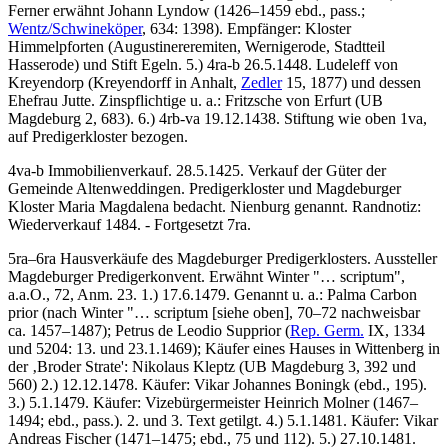
Ferner erwähnt Johann Lyndow (1426–1459 ebd., pass.;
Wentz/Schwineköper
, 634: 1398). Empfänger: Kloster
Himmelpforten (Augustinereremiten, Wernigerode, Stadtteil
Hasserode) und Stift Egeln. 5.) 4ra-b 26.5.1448.
Ludeleff von
Kreyendorp
(Kreyendorff in Anhalt,
Zedler
15, 1877) und dessen
Ehefrau
Jutte
. Zinspflichtige u. a.: Fritzsche von Erfurt (UB
Magdeburg 2, 683). 6.) 4rb-va 19.12.1438. Stiftung wie oben 1va,
auf Predigerkloster bezogen.
4va-b
Immobilienverkauf
. 28.5.1425. Verkauf der Güter der
Gemeinde Altenweddingen. Predigerkloster und Magdeburger
Kloster Maria Magdalena bedacht.
Nienburg
genannt. Randnotiz:
Wiederverkauf 1484. - Fortgesetzt 7ra.
5ra–6ra
Hausverkäufe des Magdeburger Predigerklosters
. Aussteller
Magdeburger Predigerkonvent. Erwähnt
Winter
"… scriptum",
a.a.O., 72, Anm. 23. 1.) 17.6.1479. Genannt u. a.:
Palma Carbon
prior
(nach
Winter
"… scriptum
[siehe oben]
, 70–72 nachweisbar
ca. 1457–1487);
Petrus de Leodio Supprior
(
Rep. Germ.
IX, 1334
und 5204: 13. und 23.1.1469); Käufer eines Hauses in Wittenberg in
der ‚Broder Strate': Nikolaus Kleptz (UB Magdeburg 3, 392 und
560) 2.) 12.12.1478. Käufer: Vikar Johannes Boningk (ebd., 195).
3.) 5.1.1479. Käufer: Vizebürgermeister Heinrich Molner (1467–
1494; ebd., pass.). 2. und 3. Text getilgt. 4.) 5.1.1481. Käufer: Vikar
Andreas Fischer (1471–1475; ebd., 75 und 112). 5.) 27.10.1481.