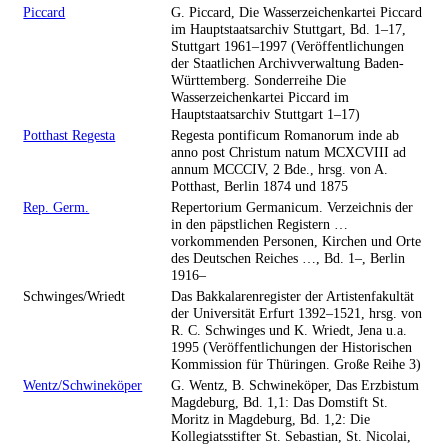
Piccard
G. Piccard, Die Wasserzeichenkartei Piccard
im Hauptstaatsarchiv Stuttgart, Bd. 1–17,
Stuttgart 1961–1997 (Veröffentlichungen
der Staatlichen Archivverwaltung Baden-
Württemberg. Sonderreihe Die
Wasserzeichenkartei Piccard im
Hauptstaatsarchiv Stuttgart 1–17)
Potthast Regesta
Regesta pontificum Romanorum inde ab
anno post Christum natum MCXCVIII ad
annum MCCCIV, 2 Bde., hrsg. von A.
Potthast, Berlin 1874 und 1875
Rep. Germ.
Repertorium Germanicum. Verzeichnis der
in den päpstlichen Registern …
vorkommenden Personen, Kirchen und Orte
des Deutschen Reiches …, Bd. 1–, Berlin
1916–
Schwinges/Wriedt
Das Bakkalarenregister der Artistenfakultät
der Universität Erfurt 1392–1521, hrsg. von
R. C. Schwinges und K. Wriedt, Jena u.a.
1995 (Veröffentlichungen der Historischen
Kommission für Thüringen. Große Reihe 3)
Wentz/Schwineköper
G. Wentz, B. Schwineköper, Das Erzbistum
Magdeburg, Bd. 1,1: Das Domstift St.
Moritz in Magdeburg, Bd. 1,2: Die
Kollegiatsstifter St. Sebastian, St. Nicolai,