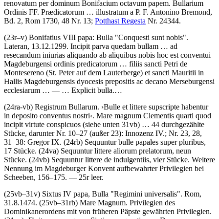
renovatum per dominum Bonifacium octavum papem
. Bullarium
Ordinis FF. Prædicatorum … illustratum a
P. F. Antonino Bremond
,
Bd. 2, Rom 1730, 48 Nr. 13;
Potthast Regesta
Nr. 24344.
(23r–v)
Bonifatius VIII papa
:
Bulla "Conquesti sunt nobis"
.
Lateran, 13.12.1299.
Incipit parva quedam bullam … ad
resecandum iniurias aliquando ab aliquibus nobis hoc est conventui
Magdeburgensi ordinis predicatorum … filiis sancti Petri de
Montesereno
(St. Peter auf dem Lauterberge)
et sancti Mauritii in
Hallis Magdeburgensis dyocesis prepositis ac decano Merseburgensi
ecclesiarum
… — …
Explicit bulla
.…
(24ra-vb)
Registrum Bullarum
.
›
Bulle et littere supscripte habentur
in deposito conventus nostri
‹
.
Mare magnum Clementis quarti quod
incipit virtute conspicuos
(siehe unten 31vb) … 44 durchgezählte
Stücke, darunter Nr. 10–27 (außer 23): Innozenz IV.; Nr. 23, 28,
31–38: Gregor IX. (24rb)
Sequuntur bulle papales super pluribus,
17 Stücke. (24va)
Sequuntur littere aliorum prelatorum,
neun
Stücke. (24vb)
Sequuntur littere de indulgentiis,
vier Stücke. Weitere
Nennung im Magdeburger Konvent aufbewahrter Privilegien bei
Scheeben
, 156–175. — 25r leer.
(25vb–31v)
Sixtus IV papa
,
Bulla "Regimini universalis"
. Rom,
31.8.1474. (25vb–31rb) Mare Magnum. Privilegien des
Dominikanerordens mit von früheren Päpste gewährten Privilegien.