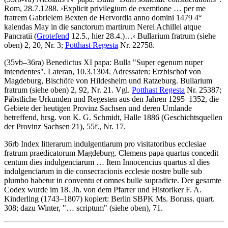
Rom, 28.7.1288.
›
Explicit privilegium de exemtione … per me
fratrem Gabrielem Bexten de Hervordia anno domini 1479 4°
kalendas May in die sanctorum martirum Nerei Achillei atque
Pancratii
(
Grotefend
12.5., hier 28.4.)
…
‹
Bullarium fratrum (siehe
oben) 2, 20, Nr. 3;
Potthast Regesta
Nr. 22758.
(35vb–36ra)
Benedictus XI papa
:
Bulla "Super egenum nuper
intendentes"
. Lateran, 10.3.1304. Adressaten: Erzbischof von
Magdeburg, Bischöfe von Hildesheim und Ratzeburg. Bullarium
fratrum (siehe oben) 2, 92, Nr. 21. Vgl.
Potthast Regesta
Nr. 25387;
Päbstliche Urkunden und Regesten aus den Jahren 1295–1352, die
Gebiete der heutigen Provinz Sachsen und deren Umlande
betreffend, hrsg. von
K. G. Schmidt
, Halle 1886 (Geschichtsquellen
der Provinz Sachsen 21), 55f., Nr. 17.
36rb
Index litterarum indulgentiarum pro visitatoribus ecclesiae
fratrum praedicatorum Magdeburg
.
Clemens papa quartus concedit
centum dies indulgenciarum … Item Innocencius quartus xl dies
indulgenciarum in die consecracionis ecclesie nostre bulle sub
plumbo habetur in conventu et omnes bulle supradicte
. Der gesamte
Codex wurde im 18. Jh. von dem Pfarrer und Historiker F. A.
Kinderling (1743–1807) kopiert: Berlin SBPK Ms. Boruss. quart.
308; dazu
Winter
, "… scriptum" (siehe oben), 71.