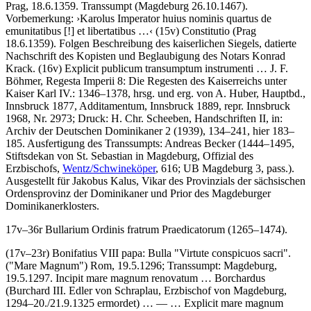
Prag, 18.6.1359. Transsumpt (Magdeburg 26.10.1467).
Vorbemerkung:
›
Karolus Imperator huius nominis quartus de
emunitatibus
[!]
et libertatibus …
‹
(15v) Constitutio (Prag
18.6.1359). Folgen Beschreibung des kaiserlichen Siegels, datierte
Nachschrift des Kopisten und Beglaubigung des Notars Konrad
Krack. (16v)
Explicit publicum transumptum instrumenti …
J. F.
Böhmer
, Regesta Imperii 8: Die Regesten des Kaiserreichs unter
Kaiser Karl IV.: 1346–1378, hrsg. und erg. von
A. Huber
, Hauptbd.,
Innsbruck 1877, Additamentum, Innsbruck 1889, repr. Innsbruck
1968, Nr. 2973;
Druck:
H. Chr. Scheeben
, Handschriften II, in:
Archiv der Deutschen Dominikaner 2 (1939), 134–241, hier 183–
185. Ausfertigung des Transsumpts: Andreas Becker (1444–1495,
Stiftsdekan von St. Sebastian in Magdeburg, Offizial des
Erzbischofs,
Wentz/Schwineköper
, 616; UB Magdeburg 3, pass.).
Ausgestellt für Jakobus Kalus, Vikar des Provinzials der sächsischen
Ordensprovinz der Dominikaner und Prior des Magdeburger
Dominikanerklosters.
17v–36r
Bullarium Ordinis fratrum Praedicatorum (1265–1474)
.
(17v–23r)
Bonifatius VIII papa
:
Bulla "Virtute conspicuos sacri"
.
("Mare Magnum") Rom, 19.5.1296; Transsumpt: Magdeburg,
19.5.1297.
Incipit mare magnum renovatum … Borchardus
(Burchard III. Edler von Schraplau, Erzbischof von Magdeburg,
1294–20./21.9.1325 ermordet)
… — …
Explicit mare magnum