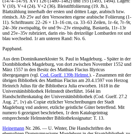
(1474–1479). XVI 126 (1480–1482) und 193 (1493, 1494). Lagen:
V (10). V+4 (24). V+2 (36). Bleistiftfoliierung (19. Jh.),
Blattzählung innerhalb der ersten und dritten Lage, arabisch bzw.
römisch. Ab 25v auf den Versoseiten eigene arabische Foliierung (
1
-
11
). Schriftraum: 22–26 × 13–16 cm, ca. 33–63 Zeilen, 1r–6r, 7r–9r,
24r–36r zweispaltig, 6v und 9v–23v einspaltig, Bastarda, 11r–13r
und 25v–35v rubriziert, darin ein- bis dreizeilige Lombarden rot und
blau wechselnd. 1r am unteren Rand:
No. 6
.
Pappband.
Aus dem Dominikanerkloster St. Paul in Magdeburg. - Später in der
Dombibliothek Magdeburg, von dort zwischen November 1552 und
März 1557 in den Besitz des Matthias Flacius Illyricus
übergegangen (vgl.
Cod. Guelf. 139b Helmst.
). - Zusammen mit der
übrigen Bibliothek des Matthias Flacius am 20.4.1597 von Herzog
Heinrich Julius für die Bibliotheca Julia erworben. 1618 in die
Universitätsbibliothek Helmstedt überführt. 1644 im
Handschriftenkatalog der Universitätsbibliothek (Cod. Guelf. 27.2
Aug. 2°, 1v) als
Copiæ etzlicher Verschreibungen der Stadt
Magdeburg vnd anderer, etzliche geistliche Güter betreffend. Mit
numero 6 gezeignet
beschrieben, 1r dem Katalogeintrag
entsprechende Helmstedter Bibliothekssignatur:
T. 13.
Heinemann
Nr. 286. —
U. Winter
, Die Handschriften des
ehemaligen Domgymnasiums Magdeburg in der Staatsbibliothek zu