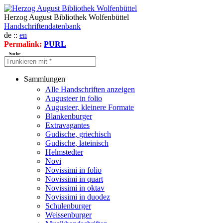
Herzog August Bibliothek Wolfenbüttel
Handschriftendatenbank
de ::
en
Permalink:
PURL
Suche
Sammlungen
Alle Handschriften anzeigen
Augusteer in folio
Augusteer, kleinere Formate
Blankenburger
Extravagantes
Gudische, griechisch
Gudische, lateinisch
Helmstedter
Novi
Novissimi in folio
Novissimi in quart
Novissimi in oktav
Novissimi in duodez
Schulenburger
Weissenburger