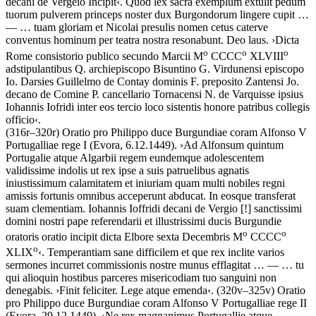
decani de Vergeio Incipit
‹
.
Quod lex sacra exemplum extulit pedum
tuorum pulverem princeps noster dux Burgondorum lingere cupit
…
— …
tuam gloriam et Nicolai presulis nomen cetus caterve
conventus hominum per teatra nostra resonabunt. Deo laus
.
›
Dicta
o
o
o
Rome consistorio publico secundo Marcii M
CCCC
XLVIII
adstipulantibus Q. archiepiscopo Bisuntino G. Virdunensi episcopo
Io. Darsies Guillelmo de Contay dominis F. preposito Zantensi Jo.
decano de Comine P. cancellario Tornacensi N. de Varquisse ipsius
Iohannis Iofridi inter eos tercio loco sistentis honore patribus collegis
officio
‹
.
(316r–320r)
Oratio pro Philippo duce Burgundiae coram Alfonso V
Portugalliae rege I
(Evora, 6.12.1449)
.
›
Ad Alfonsum quintum
Portugalie atque Algarbii regem eundemque adolescentem
validissime indolis ut rex ipse a suis patruelibus agnatis
iniustissimum calamitatem et iniuriam quam multi nobiles regni
amissis fortunis omnibus acceperunt abducat. In eosque transferat
suam clementiam. Iohannis Ioffridi decani de Vergio
[!]
sanctissimi
domini nostri pape referendarii et illustrissimi ducis Burgundie
o
o
oratoris oratio incipit dicta Elbore sexta Decembris M
CCCC
o
XLIX
‹
.
Temperantiam sane difficilem et que rex inclite varios
sermones incurret commissionis nostre munus efflagitat
… — …
tu
qui alioquin hostibus parceres misericodiam tuo sanguini non
denegabis
.
›
Finit feliciter. Lege atque emenda
‹
. (320v–325v)
Oratio
pro Philippo duce Burgundiae coram Alfonso V Portugalliae rege II
(Evora, 29.12.1449)
.
›
Ne rex magnanimus Portugallie atque