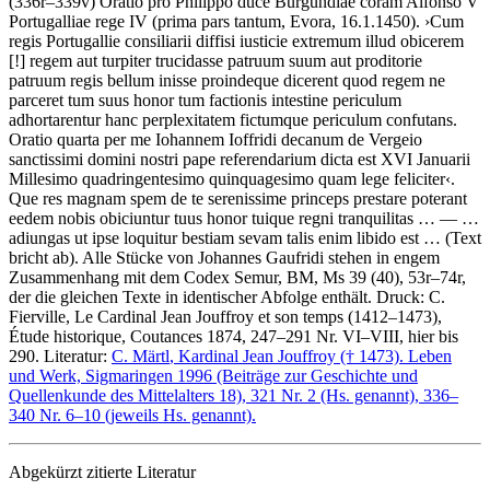
(336r–339v)
Oratio pro Philippo duce Burgundiae coram Alfonso V
Portugalliae rege IV
(prima pars tantum, Evora, 16.1.1450)
.
›
Cum
regis Portugallie consiliarii diffisi iusticie extremum illud obicerem
[!]
regem aut turpiter trucidasse patruum suum aut proditorie
patruum regis bellum inisse proindeque dicerent quod regem ne
parceret tum suus honor tum factionis intestine periculum
adhortarentur hanc perplexitatem fictumque periculum confutans.
Oratio quarta per me Iohannem Ioffridi decanum de Vergeio
sanctissimi domini nostri pape referendarium dicta est XVI Januarii
Millesimo quadringentesimo quinquagesimo quam lege feliciter
‹
.
Que res magnam spem de te serenissime princeps prestare poterant
eedem nobis obiciuntur tuus honor tuique regni tranquilitas
… — …
adiungas ut ipse loquitur bestiam sevam talis enim libido est
…
(Text
bricht ab)
.
Alle Stücke von Johannes Gaufridi stehen in engem
Zusammenhang mit dem Codex Semur, BM, Ms 39 (40), 53r–74r,
der die gleichen Texte in identischer Abfolge enthält.
Druck:
C.
Fierville
, Le Cardinal Jean Jouffroy et son temps (1412–1473),
Étude historique, Coutances 1874, 247–291 Nr. VI–VIII, hier bis
290.
Literatur:
C. Märtl
, Kardinal Jean Jouffroy († 1473). Leben
und Werk, Sigmaringen 1996 (Beiträge zur Geschichte und
Quellenkunde des Mittelalters 18), 321 Nr. 2 (Hs. genannt), 336–
340 Nr. 6–10 (jeweils Hs. genannt).
Abgekürzt zitierte Literatur