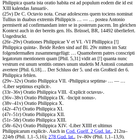
Philippica quarta ista oratio habita est ad populum eodem die id est
XIII kalendas Januarii
‹
.
(25v)
De C. Octavio nota
.
Cesar adolescens quem tociens nominat
Tullius in duabus extremis Philippicis
… — …
postea Antonio
permiserit ad confirmandam inter se in posterum pacem
. Im gleichen
Kontext auch in der bereits gen. Hs. Brüssel, BR, 14492 überliefert.
Ungedruckt.
(26r–29v)
Orationes Philippicae V et VI
.
›
VI Phillippica
[!]
Philippica quinta
‹
. Beide Reden sind auf Bl. 29v mitten im Satz
folgendermaßen zusammengefügt:
…
Quamobrem patres conscripti
legatorum mentionem quam
[Phil. 5,31]
vidit an
[!]
quanta nunc
vestrum est unum sentitis omnes unum studetis M Antonii conatum
avertere
[Phil. 6,18]
…
Der Schluss der 5. und ein Großteil der 6.
Philippica fehlen.
(29v–32v)
Oratio Philippica VII
.
›
Philippica septima
‹
… — …
›
Liber septimus explicit
‹
.
(33r–36v)
Oratio Philippica VIII
.
›
Explicit octavus
‹
.
(36v–38v)
Oratio Philippica IX
.
›
Incipit nonus
‹
.
(38v–41v)
Oratio Philippica X
.
(42r–47r)
Oratio Philippica XI
.
(47r–51r)
Oratio Philippica XII
.
(51r–58r)
Oratio Philippica XIII
.
(58r–62v)
Oratio Philippica XIV
.
›
Liber XIIII et ultimus
Philippicarum explicit
‹
. Auch in
Cod. Guelf. 2 Gud. lat.
, 212ra–
224rb (Phil. 1,1–5,16);
278 Gud. lat.
, 1v–80v (Phil. 1,1–13,9).