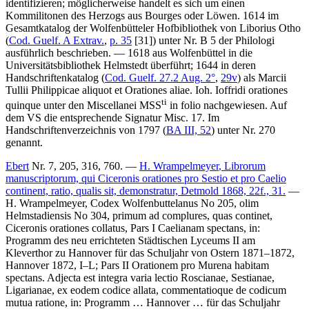
identifizieren; möglicherweise handelt es sich um einen
Kommilitonen des Herzogs aus Bourges oder Löwen. 1614 im
Gesamtkatalog der Wolfenbütteler Hofbibliothek von Liborius Otho
(
Cod. Guelf. A Extrav.
,
p. 35
[31]) unter Nr.
B 5
der
Philologi
ausführlich beschrieben. — 1618 aus Wolfenbüttel in die
Universitätsbibliothek Helmstedt überführt; 1644 in deren
Handschriftenkatalog (
Cod. Guelf. 27.2 Aug. 2°
,
29v
) als
Marcii
Tullii Philippicae aliquot et Orationes aliae. Ioh. Ioffridi orationes
ti
quinque
unter den
Miscellanei MSS
in folio
nachgewiesen. Auf
dem VS die entsprechende Signatur
Misc. 17
. Im
Handschriftenverzeichnis von 1797 (
BA III, 52
) unter Nr.
270
genannt.
Ebert
Nr. 7, 205, 316, 760. —
H. Wrampelmeyer
, Librorum
manuscriptorum, qui Ciceronis orationes pro Sestio et pro Caelio
continent, ratio, qualis sit, demonstratur, Detmold 1868, 22f., 31.
—
H. Wrampelmeyer
, Codex Wolfenbuttelanus No 205, olim
Helmstadiensis No 304, primum ad complures, quas continet,
Ciceronis orationes collatus, Pars I Caelianam spectans, in:
Programm des neu errichteten Städtischen Lyceums II am
Kleverthor zu Hannover für das Schuljahr von Ostern 1871–1872,
Hannover 1872, I–L; Pars II Orationem pro Murena habitam
spectans. Adjecta est integra varia lectio Roscianae, Sestianae,
Ligarianae, ex eodem codice allata, commentatioque de codicum
mutua ratione, in: Programm … Hannover … für das Schuljahr