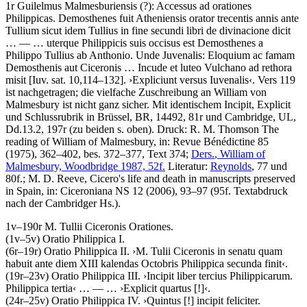
1r
Guilelmus Malmesburiensis (?)
:
Accessus ad orationes
Philippicas
.
Demosthenes fuit Atheniensis orator trecentis annis ante
Tullium sicut idem Tullius in fine secundi libri de divinacione dicit
… — …
uterque Philippicis suis occisus est Demosthenes a
Philippo Tullius ab Anthonio. Unde Juvenalis: Eloquium ac famam
Demosthenis aut Ciceronis … Incude et luteo Vulchano ad rethora
misit
[Iuv. sat. 10,114–132]
.
›
Expliciunt versus Iuvenalis
‹
. Vers 119
ist nachgetragen; die vielfache Zuschreibung an William von
Malmesbury ist nicht ganz sicher. Mit identischem Incipit, Explicit
und Schlussrubrik in Brüssel, BR, 14492, 81r und Cambridge, UL,
Dd.13.2, 197r (zu beiden s. oben).
Druck:
R. M. Thomson
The
reading of William of Malmesbury, in: Revue Bénédictine 85
(1975), 362–402, bes. 372–377, Text 374;
Ders.
, William of
Malmesbury, Woodbridge 1987, 52f.
Literatur:
Reynolds
, 77 und
80f.;
M. D. Reeve
, Cicero's life and death in manuscripts preserved
in Spain, in: Ciceroniana NS 12 (2006), 93–97 (95f. Textabdruck
nach der Cambridger Hs.).
1v–190r
M. Tullii Ciceronis Orationes
.
(1v–5v)
Oratio Philippica I
.
(6r–19r)
Oratio Philippica II
.
›
M. Tulii Ciceronis in senatu quam
habuit ante diem XIII kalendas Octobris Philippica secunda finit
‹
.
(19r–23v)
Oratio Philippica III
.
›
Incipit liber tercius Philippicarum.
Philippica tertia
‹
… — …
›
Explicit quartus
[!]
‹
.
(24r–25v)
Oratio Philippica IV
.
›
Quintus
[!]
incipit feliciter.