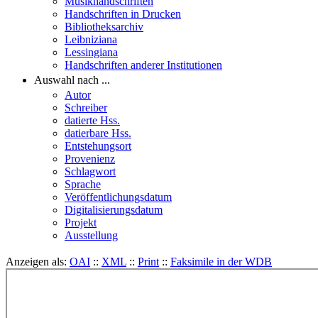
Musikhandschriften
Handschriften in Drucken
Bibliotheksarchiv
Leibniziana
Lessingiana
Handschriften anderer Institutionen
Auswahl nach ...
Autor
Schreiber
datierte Hss.
datierbare Hss.
Entstehungsort
Provenienz
Schlagwort
Sprache
Veröffentlichungsdatum
Digitalisierungsdatum
Projekt
Ausstellung
Anzeigen als:
OAI
::
XML
::
Print
::
Faksimile in der WDB