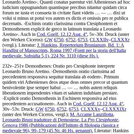
Leonardo Aretino
‹
.
Quanti conatus parentur viri Athenienses ad hoc
iudicium oppugnandum quantisque precibus nitantur quidam circa
forum ne iusta et consueta in civitate fiant videtis
… — …
dixi ut
volui si minus ut potui vos autem ex dictis et omissis pro re publica
decernatis
.
›
Eschinis oratio clarissima contra Ctesiphontem et
Demosthenem explicit de greco in latinum translata a Leonardo
Aretino
‹
. Auch in
Cod. Guelf. 12.12 Aug. 4°
, 5v–30r.
Druck (unter
den Werken Ciceros):
GW
6750
,
6752
,
6753
,
CLXXIIv
–
CLXXXr
(vergl.).
Literatur:
J. Hankins
, Repertorium Brunianum, Bd. 1: A
Handlist of Manuscripts, Roma 1997 (Fonti per la storia dell'Italia
medievale. Subsidia 5,1), 224 Nr. 3110 (diese Hs.).
232v–251v
Demosthenes
:
Oratio pro Ctesiphonte
interprete
Leonardo Bruno Aretino
.
›
Demosthenis oratio clarissima ad
precedentem responsiva sequitur translata ab eodem
‹
.
Primum
quidem viri Athenienses deos atque deas omnes precor ut quantum
benivolentie ipse semper habui
… — …
nobis autem reliquis
liberationem impendentes vitam et salutem indubiam prestare
.
›
Explicit oratio Demosthenis in Eschinem responsiva ad eius
precedentem accusationem
‹
. Auch in
Cod. Guelf. 12.12 Aug. 4°
,
30v–53v.
Druck:
GW
6750
,
6752
,
6753
,
CLXXXv
–
CLXXXIXr
(unter den Werken Ciceros, vergl.);
M. Accame Lanzillotta
,
Leonardo Bruni traduttore di Demostene. La
Pro Ctesiphonte
,
Genova 1986 (Pubblicazioni dell'Istituto di filologia classica e
medievale 96), 99–179 (45 Nr. 46 Hs. genannt).
Literatur:
Hankins