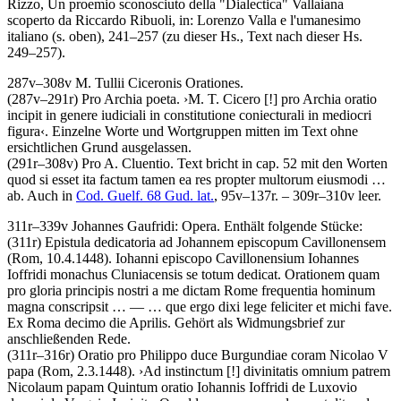
Rizzo
, Un proemio sconosciuto della "Dialectica" Vallaiana
scoperto da Riccardo Ribuoli, in: Lorenzo Valla e l'umanesimo
italiano (s. oben), 241–257 (zu dieser Hs., Text nach dieser Hs.
249–257).
287v–308v
M. Tullii Ciceronis Orationes
.
(287v–291r)
Pro Archia poeta
.
›
M. T. Cicero
[!]
pro Archia oratio
incipit in genere iudiciali in constitutione coniecturali in mediocri
figura
‹
. Einzelne Worte und Wortgruppen mitten im Text ohne
ersichtlichen Grund ausgelassen.
(291r–308v)
Pro A. Cluentio
. Text bricht in cap. 52 mit den Worten
quod si esset ita factum tamen ea res propter multorum eiusmodi …
ab. Auch in
Cod. Guelf. 68 Gud. lat.
, 95v–137r. – 309r–310v leer.
311r–339v
Johannes Gaufridi
:
Opera
. Enthält folgende Stücke:
(311r)
Epistula dedicatoria ad Johannem episcopum Cavillonensem
(Rom, 10.4.1448)
.
Iohanni episcopo Cavillonensium Iohannes
Ioffridi monachus Cluniacensis se totum dedicat. Orationem quam
pro gloria principis nostri a me dictam Rome frequentia hominum
magna conscripsit
… — …
que ergo dixi lege feliciter et michi fave.
Ex Roma decimo die Aprilis
. Gehört als Widmungsbrief zur
anschließenden Rede.
(311r–316r)
Oratio pro Philippo duce Burgundiae coram Nicolao V
papa
(Rom, 2.3.1448)
.
›
Ad instinctum
[!]
divinitatis omnium patrem
Nicolaum papam Quintum oratio Iohannis Ioffridi de Luxovio