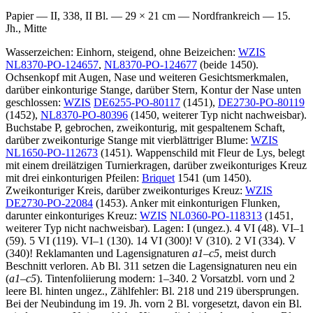
Papier — II, 338, II Bl. — 29 × 21 cm — Nordfrankreich — 15.
Jh., Mitte
Wasserzeichen: Einhorn, steigend, ohne Beizeichen:
WZIS
NL8370-PO-124657
,
NL8370-PO-124677
(beide 1450).
Ochsenkopf mit Augen, Nase und weiteren Gesichtsmerkmalen,
darüber einkonturige Stange, darüber Stern, Kontur der Nase unten
geschlossen:
WZIS
DE6255-PO-80117
(1451),
DE2730-PO-80119
(1452),
NL8370-PO-80396
(1450, weiterer Typ nicht nachweisbar).
Buchstabe P, gebrochen, zweikonturig, mit gespaltenem Schaft,
darüber zweikonturige Stange mit vierblättriger Blume:
WZIS
NL1650-PO-112673
(1451). Wappenschild mit Fleur de Lys, belegt
mit einem dreilätzigen Turnierkragen, darüber zweikonturiges Kreuz
mit drei einkonturigen Pfeilen:
Briquet
1541 (um 1450).
Zweikonturiger Kreis, darüber zweikonturiges Kreuz:
WZIS
DE2730-PO-22084
(1453). Anker mit einkonturigen Flunken,
darunter einkonturiges Kreuz:
WZIS
NL0360-PO-118313
(1451,
weiterer Typ nicht nachweisbar). Lagen: I (ungez.). 4 VI (48). VI–1
(59). 5 VI (119). VI–1 (130). 14 VI (300)! V (310). 2 VI (334). V
(340)! Reklamanten und Lagensignaturen
a1–c5
, meist durch
Beschnitt verloren. Ab Bl. 311 setzen die Lagensignaturen neu ein
(
a1–c5
). Tintenfoliierung modern:
1
–
340
. 2 Vorsatzbl. vorn und 2
leere Bl. hinten ungez., Zählfehler: Bl. 218 und 219 übersprungen.
Bei der Neubindung im 19. Jh. vorn 2 Bl. vorgesetzt, davon ein Bl.