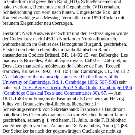
in Gabelform mit gewelltem Rand (HD), Schließenriemen und -
haken verloren, Riemenreste und Gegenbleche (VD) erhalten,
Schließrichtung von vorn nach hinten. Umgreifende Eck- und
Kantenbeschläge aus Messing. Vermutlich um 1850 Rücken mit
braunem Ziegenleder neu überzogen.
Herkunft: Nach Ausweis der Schrift und der Textfassungen wurde
der Codex kurz nach 1450 in Nord- oder Nordostfrankreich,
wahrscheinlich im Gebiet des Herzogtums Burgund, geschrieben.
Er steht den beiden ebenfalls im frankoflämischen Raum
entstandenen Codices Brüssel, BR, 14492 (
E. van Balberghe
, Les
manuscrits Bruxelles, Bibliothèque royale, 14492 et 14665-69, in:
Ders.
, Les manuscrits médiévaux de l'abbaye de Parc. Recueil
d'articles, Bruxelles 1992, 103–105) und Cambridge, UL, Dd.13.2
(
A catalogue of the manuscripts preserved in the library of the
University of Cambridge, Bd. 1, Cambridge 1856, 507–509
) sehr
nahe, vgl.
D. H. Berry
, Cicero, Pro P. Sulla Oratio, Cambridge 1996
(Cambridge Classical Texts and Commentaries 30), 67.
— Am
18.11.1588 von François de Beaumont als Geschenk an Herzog
Julius von Braunschweig-Lüneburg übergeben; 1r
Schenkungsvermerk von Sekretärshand:
Franciscus á Baudmont
hatt diese des Ciceronis orationes, so vor etzlichen hundert Jahren
geschrieben, seinem g. f. vnd heren, H. Julio, in die F. Bibliothec
vndertheniglich verehret, Actum am 18. Novembris, Anno
[15]
88.
Der Schenker ist nach der gegenwärtigen Quellenlage nicht zu