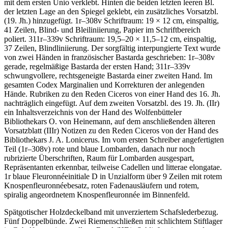
mit dem ersten Unio verklebt. Hinten die beiden letzten leeren Bl.
der letzten Lage an den Spiegel geklebt, ein zusätzliches Vorsatzbl.
(19. Jh.) hinzugefügt. 1r–308v Schriftraum: 19 × 12 cm, einspaltig,
41 Zeilen, Blind- und Bleiliniierung, Papier im Schriftbereich
poliert. 311r–339v Schriftraum: 19,5–20 × 11,5–12 cm, einspaltig,
37 Zeilen, Blindliniierung. Der sorgfältig interpungierte Text wurde
von zwei Händen in französischer Bastarda geschrieben: 1r–308v
gerade, regelmäßige Bastarda der ersten Hand; 311r–339v
schwungvollere, rechtsgeneigte Bastarda einer zweiten Hand. Im
gesamten Codex Marginalien und Korrekturen der anlegenden
Hände. Rubriken zu den Reden Ciceros von einer Hand des 16. Jh.
nachträglich eingefügt. Auf dem zweiten Vorsatzbl. des 19. Jh. (IIr)
ein Inhaltsverzeichnis von der Hand des Wolfenbütteler
Bibliothekars O. von Heinemann, auf dem anschließenden älteren
Vorsatzblatt (IIIr) Notizen zu den Reden Ciceros von der Hand des
Bibliothekars J. A. Lonicerus. Im vom ersten Schreiber angefertigten
Teil (1r–308v) rote und blaue Lombarden, danach nur noch
rubrizierte Überschriften, Raum für Lombarden ausgespart,
Repräsentanten erkennbar, teilweise Cadellen und litterae elongatae.
1r blaue Fleuronnéeinitiale
D
in Unzialform über 9 Zeilen mit rotem
Knospenfleuronnéebesatz, roten Fadenausläufern und rotem,
spiralig angeordnetem Knospenfleuronnée im Binnenfeld.
Spätgotischer Holzdeckelband mit unverziertem Schafslederbezug.
Fünf Doppelbünde. Zwei Riemenschließen mit schlichtem Stiftlager