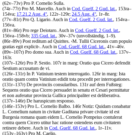
(62v–73v)
Pro P. Cornelio Sulla
.
(74r–77r)
Pro M. Marcello
. Auch in
Cod. Guelf. 2 Gud. lat.
, 153ra–
154va;
17.21.2 Aug. 4°
, 122r–129r;
24.5 Aug. 4°
, 1r–8r.
(77v–81r)
Pro Q. Ligario
. Auch in
Cod. Guelf. 2 Gud. lat.
, 154va–
156va.
(81v–86r)
Pro rege Deiotaro
. Auch in
Cod. Guelf. 2 Gud. lat.
,
156va–158vb;
335 Gud. lat.
, 30v–37v (unvollständig, 1–9).
(86r–89v)
Post reditum ad Quirites
.
›
M. Tullii Ciceronis cum populo
gratias egit explicit
‹
. Auch in
Cod. Guelf. 68 Gud. lat.
, 41v–46v.
(89v–107r)
Pro domo sua
. Auch in
Cod. Guelf. 68 Gud. lat.
, 137v–
163r.
(107r–126r)
Pro P. Sestio
. 107r in marg:
Oratio qua Cicero defendit
Sestium accusatum de vi.
(126r–131r)
In P. Vatinium testem interrogatio
. 126r in marg:
Ista
oratio quam contra Vatinium edidit tota procedit per interrogationes.
(131r–137r)
De provinciis consularibus
. 131r auf dem Fußsteg:
Sequens oratio qua Cicero persuadet in senatu et Cesari permittatur
et non auferatur provincia Gallica principaliter est deliberativa.
(137r–146r)
De haruspicum responso
.
(146r–153v)
Pro L. Cornelio Balbo
. 146r Notiz:
Quidam conabatur
L. Cornelium natum in civitate Gaditana privare civitate id est
Burgesia romana quam eidem L. Cornelio Pompeius contulerat
contra quem Cicero utitur hac ratione ostendens eum civitatem
retinere debere.
Auch in
Cod. Guelf. 68 Gud. lat.
, 1r–11v.
(153v–163v)
Pro M. Caelio
.