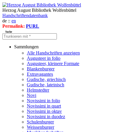
Herzog August Bibliothek Wolfenbüttel
Handschriftendatenbank
de ::
en
Permalink:
PURL
Suche
Sammlungen
Alle Handschriften anzeigen
Augusteer in folio
Augusteer, kleinere Formate
Blankenburger
Extravagantes
Gudische, griechisch
Gudische, lateinisch
Helmstedter
Novi
Novissimi in folio
Novissimi in quart
Novissimi in oktav
Novissimi in duodez
Schulenburger
Weissenburger