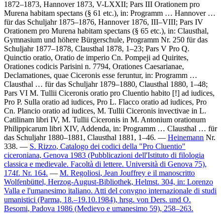
1872–1873, Hannover 1873, V-LXXII; Pars III Orationem pro
Murena habitam spectans (§ 61 etc.), in: Programm … Hannover …
für das Schuljahr 1875–1876, Hannover 1876, III–VIII; Pars IV
Orationem pro Murena habitam spectans (§ 65 etc.), in: Clausthal,
Gymnasium und höhere Bürgerschule, Programm Nr. 250 für das
Schuljahr 1877–1878, Clausthal 1878, 1–23; Pars V Pro Q.
Quinctio oratio, Oratio de imperio Cn. Pompeji ad Quirites,
Orationes codicis Parisini n. 7794, Orationes Caesarianae,
Declamationes, quae Ciceronis esse feruntur, in: Programm …
Clausthal … für das Schuljahr 1879–1880, Clausthal 1880, 1–48;
Pars VI M. Tullii Ciceronis oratio pro Cluentio habito
[!]
ad iudices,
Pro P. Sulla oratio ad iudices, Pro L. Flacco oratio ad iudices, Pro
Cn. Plancio oratio ad iudices, M. Tullii Ciceronis invectivae in L.
Catilinam libri IV, M. Tullii Ciceronis in M. Antonium orationum
Philippicarum libri XIV, Addenda, in: Programm … Clausthal … für
das Schuljahr 1880–1881, Clausthal 1881, 1–46. —
Heinemann
Nr.
338. —
S. Rizzo
, Catalogo dei codici della "Pro Cluentio"
ciceroniana, Genova 1983 (Pubblicazioni dell'Istituto di filologia
classica e medievale. Facoltà di lettere. Università di Genova 75),
174f. Nr. 164.
—
M. Regoliosi
, Jean Jouffrey e il manoscritto
Wolfenbüttel, Herzog-August-Bibliothek, Helmst. 304, in: Lorenzo
Valla e l'umanesimo italiano. Atti del convgno internazionale di studi
umanistici (Parma, 18.–19.10.1984), hrsg. von
Ders.
und
O.
Besomi
, Padova 1986 (Medievo e umanesimo 59), 258–263.