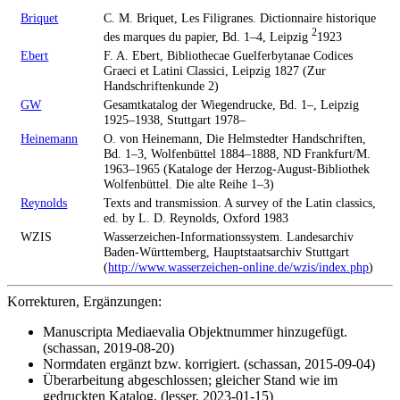
Briquet
C. M. Briquet, Les Filigranes. Dictionnaire historique
2
des marques du papier, Bd. 1–4, Leipzig
1923
Ebert
F. A. Ebert, Bibliothecae Guelferbytanae Codices
Graeci et Latini Classici, Leipzig 1827 (Zur
Handschriftenkunde 2)
GW
Gesamtkatalog der Wiegendrucke, Bd. 1–, Leipzig
1925–1938, Stuttgart 1978–
Heinemann
O. von Heinemann, Die Helmstedter Handschriften,
Bd. 1–3, Wolfenbüttel 1884–1888, ND Frankfurt/M.
1963–1965 (Kataloge der Herzog-August-Bibliothek
Wolfenbüttel. Die alte Reihe 1–3)
Reynolds
Texts and transmission. A survey of the Latin classics,
ed. by L. D. Reynolds, Oxford 1983
WZIS
Wasserzeichen-Informationssystem. Landesarchiv
Baden-Württemberg, Hauptstaatsarchiv Stuttgart
(
http://www.wasserzeichen-online.de/wzis/index.php
)
Korrekturen, Ergänzungen:
Manuscripta Mediaevalia Objektnummer hinzugefügt.
(schassan, 2019-08-20)
Normdaten ergänzt bzw. korrigiert. (schassan, 2015-09-04)
Überarbeitung abgeschlossen; gleicher Stand wie im
gedruckten Katalog. (lesser, 2023-01-15)