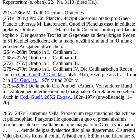
Repertorium (s. oben), 224 Nr. 3110 (diese Hs.).
251v–286v
M. Tullii Ciceronis Orationes
.
(251v–264v)
Pro Cn. Plancio
.
›
Incipit Ciceronis oratio pro Gneo
Plancio adversus M. Laterensem. Quod ei Plancius esset in edilitate
prelatus. Oratio
‹
… — …
›
Marcii Tullii Ciceronis oratio pro Plancio
explicit
‹
. Der gesamte Text ist im Gegensatz zu dem übrigen Reden
in 51 Kapitel gegliedert, die in marg. gezählt sind und im Umfang
von den Ausgaben abweichen.
(264v–268r)
Oratio in L. Catilinam I
.
(268v–272r)
Oratio in L. Catilinam II
.
(272r–275v)
Oratio in L. Catilinam III
.
(275v–279r)
Oratio in L. Catilinam IV
. Die Catilinarischen Reden
auch in
Cod. Guelf. 2 Gud. lat.
, 24vb–31rb; Exzerpte aus Cat. 1 und
2 in
154 Gud. lat.
, 197r–v und 200r–v.
(279r–286v)
De imperio Cn. Pompei
.
›
Amen
‹
. Von anderer Hand
mit zahlreichen interlinearen und marginalen Korrekturen versehen.
Auch in
Cod. Guelf. 265.2 Extrav.
, 182r–197v (unvollständig, 1–
20).
286v–287v
Laurentius Valla
:
Prooemium repastinationis dialecticae
et philosophiae
.
Pitagoras ille quondam a quo et prestantissimis
moribus instituta est ea Italie ora que magna olim Grecia vocabatur
… — …
deinde de ipsa dyalectice disciplina disseremus
.
›
Laurentii
Valensis Civis Romani contra Aristotilem
‹
.
Edition und Literatur:
S.