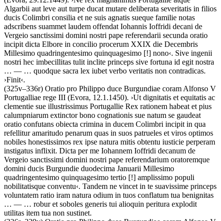
Algarbii aut leve aut turpe ducat mutare deliberata severitatis in filios
ducis Colimbri consilia et ne suis agnatis sueque familie notas
adscribens suammet laudem offendat Iohannis Ioffridi decani de
Vergeio sanctissimi domini nostri pape referendarii secunda oratio
incipit dicta Elbore in concilio procerum XXIX die Decembris
Millesimo quadringentesimo quinquagesimo
[!]
nono
‹
.
Sive ingenii
nostri hec imbecillitas tulit inclite princeps sive fortuna id egit nostra
… — …
quodque sacra lex iubet verbo veritatis non contradicas
.
›
Finit
‹
.
(325v–336r)
Oratio pro Philippo duce Burgundiae coram Alfonso V
Portugalliae rege III
(Evora, 12.1.1450)
.
›
Ut dignitatis et equitatis ac
clementie sue illustrissimus Portugallie Rex rationem habeat et pius
calumpniarum extinctor bono cognationis sue natum se gaudeat
oratio confutans obiecta crimina in ducem Colimbri incipit in qua
refellitur amaritudo penarum quas in suos patrueles et viros optimos
nobiles honestissimos rex ipse natura mitis obtentu iusticie perperam
instigatus inflixit. Dicta per me Iohannem Ioffridi decanum de
Vergeio sanctissimi domini nostri pape referendarium oratoremque
domini ducis Burgundie duodecima Januarii Millesimo
quadringentesimo quinquagesimo tertio
[!]
amplissimo populi
nobilitatisque conventu
‹
.
Tandem ne vincet in te suavissime princeps
voluntatem ratio iram natura odium in tuos conflatum tua benignitas
… — …
robur et soboles generis tui alioquin peritura explodit
utilitas item tua non sustinet
.