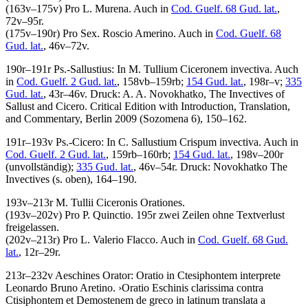
(163v–175v)
Pro L. Murena
. Auch in
Cod. Guelf. 68 Gud. lat.
,
72v–95r.
(175v–190r)
Pro Sex. Roscio Amerino
. Auch in
Cod. Guelf. 68
Gud. lat.
, 46v–72v.
190r–191r
Ps.-Sallustius
:
In M. Tullium Ciceronem invectiva
. Auch
in
Cod. Guelf. 2 Gud. lat.
, 158vb–159rb;
154 Gud. lat.
, 198r–v;
335
Gud. lat.
, 43r–46v.
Druck:
A. A. Novokhatko
, The Invectives of
Sallust and Cicero. Critical Edition with Introduction, Translation,
and Commentary, Berlin 2009 (Sozomena 6), 150–162.
191r–193v
Ps.-Cicero
:
In C. Sallustium Crispum invectiva
. Auch in
Cod. Guelf. 2 Gud. lat.
, 159rb–160rb;
154 Gud. lat.
, 198v–200r
(unvollständig);
335 Gud. lat.
, 46v–54r.
Druck:
Novokhatko
The
Invectives (s. oben), 164–190.
193v–213r
M. Tullii Ciceronis Orationes
.
(193v–202v)
Pro P. Quinctio
. 195r zwei Zeilen ohne Textverlust
freigelassen.
(202v–213r)
Pro L. Valerio Flacco
. Auch in
Cod. Guelf. 68 Gud.
lat.
, 12r–29r.
213r–232v
Aeschines Orator
:
Oratio in Ctesiphontem
interprete
Leonardo Bruno Aretino
.
›
Oratio Eschinis clarissima contra
Ctisiphontem et Demostenem de greco in latinum translata a