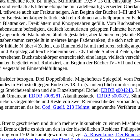
orsatz dienende leere Bl. ungez. Schriftraum: 19,5 × 13 cm, einspaltig,
 sind vielfach als litterae elongatae mit cadellenartig verzierten Oberl
 teilweise auch zur Fraktur neigen. Am Beginn der Bücher I–III und VII
ten Buchstabenkörper befindet sich ein Rahmen aus hellpurpurnen Faden
n Blattranken, Dreiblättern und Knospenähren gefüllt. Vom Buchstabe
enstamm befestigten, dreifach konturierten gelappten Palmette hervor
g angeordnete Blattranken; ähnlich gestaltete, aber kleinere vegetabi
enstamm zerspleißt in mehrere lange Fadenranken, die sich nach unten
r Initiale
N
über 4 Zeilen, das Binnenfeld ist mit mehreren schräg an
und Kopfsteg zahlreiche Fadenranken. 70v Initiale
S
über 4 Zeilen, die
rsehenen Buchstabenkörper erstreckt sich eine lange, vielfach verschl
n begleitet wird. Rubriziert, am Beginn der Bücher IV–VII und der ein
d vegetabilen Binnenfeldfüllungen.
nsleder bezogen. Drei Doppelbünde. Mitgeheftetes Spiegelbl. vorn Pe
ndes in Helmstedt gegen Ende des 18. Jh. (s. unten) blieb nur der u
gt Streicheisenlinien und die Einzelstempel Eichel:
EBDB
s004243
. L
mit Ornament:
EBDB
s008281
. Akanthusstaude:
EBDB
s000872
. Säm
rieben. Gegenbleche und Reste von zwei Riemenschließen vorhanden, 
g erinnert an das bei
Cod. Guelf. 213 Helmst.
angewandte Verfahren un
 Brentz geschrieben und durch mehrere Inkunabeln zu einem Mischband 
ei Brentz dürfte es sich um den in der bischöflichen Residenz Philipp
örung von 1502 bekannt geworden ist; vgl.
A. Rosenkranz
, Der Bundsc