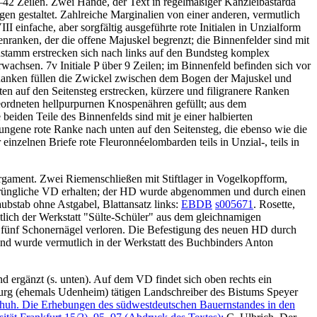
 34–42 Zeilen. Zwei Hände, der Text in regelmäßiger Kanzleibastarda
ängen gestaltet. Zahlreiche Marginalien von einer anderen, vermutlich
I einfache, aber sorgfältig ausgeführte rote Initialen in Unzialform
ranken, der die offene Majuskel begrenzt; die Binnenfelder sind mit
nstamm erstrecken sich nach links auf den Bundsteg komplex
wachsen. 7v Initiale
P
über 9 Zeilen; im Binnenfeld befinden sich vor
le Ranken füllen die Zwickel zwischen dem Bogen der Majuskel und
 auf den Seitensteg erstrecken, kürzere und filigranere Ranken
geordneten hellpurpurnen Knospenähren gefüllt; aus dem
 beiden Teile des Binnenfelds sind mit je einer halbierten
ungene rote Ranke nach unten auf den Seitensteg, die ebenso wie die
zelnen Briefe rote Fleuronnéelombarden teils in Unzial-, teils in
rgament. Zwei Riemenschließen mit Stiftlager in Vogelkopfform,
rsprüngliche VD erhalten; der HD wurde abgenommen und durch einen
aubstab ohne Astgabel, Blattansatz links:
EBDB
s005671
. Rosette,
tlich der Werkstatt "Sülte-Schüler" aus dem gleichnamigen
fünf Schonernägel verloren. Die Befestigung des neuen HD durch
d wurde vermutlich in der Werkstatt des Buchbinders Anton
ergänzt (s. unten). Auf dem VD findet sich oben rechts ein
sburg (ehemals Udenheim) tätigen Landschreiber des Bistums Speyer
huh. Die Erhebungen des südwestdeutschen Bauernstandes in den