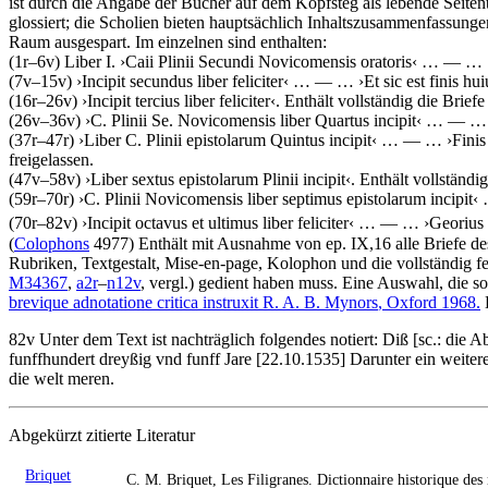
ist durch die Angabe der Bücher auf dem Kopfsteg als lebende Seitent
glossiert; die Scholien bieten hauptsächlich Inhaltszusammenfassunge
Raum ausgespart. Im einzelnen sind enthalten:
(1r–6v)
Liber I
.
›
Caii Plinii Secundi Novicomensis oratoris
‹
… — …
(7v–15v)
›
Incipit secundus liber feliciter
‹
… — …
›
Et sic est finis hu
(16r–26v)
›
Incipit tercius liber feliciter
‹
. Enthält vollständig die Brief
(26v–36v)
›
C. Plinii Se. Novicomensis liber Quartus incipit
‹
… — 
(37r–47r)
›
Liber C. Plinii epistolarum Quintus incipit
‹
… — …
›
Finis
freigelassen.
(47v–58v)
›
Liber sextus epistolarum Plinii incipit
‹
. Enthält vollständi
(59r–70r)
›
C. Plinii Novicomensis liber septimus epistolarum incipit
‹
(70r–82v)
›
Incipit octavus et ultimus liber feliciter
‹
… — …
›
Georius
(
Colophons
4977) Enthält mit Ausnahme von ep. IX,16 alle Briefe des
Rubriken, Textgestalt, Mise-en-page, Kolophon und die vollständig fe
M34367
,
a2r
–
n12v
, vergl.) gedient haben muss. Eine Auswahl, die s
brevique adnotatione critica instruxit
R. A. B. Mynors
, Oxford 1968.
82v Unter dem Text ist nachträglich folgendes notiert:
Diß
[sc.: die A
funffhundert dreyßig vnd funff Jare
[22.10.1535]
Darunter ein weitere
die welt meren.
Abgekürzt zitierte Literatur
Briquet
C. M. Briquet, Les Filigranes. Dictionnaire historique de