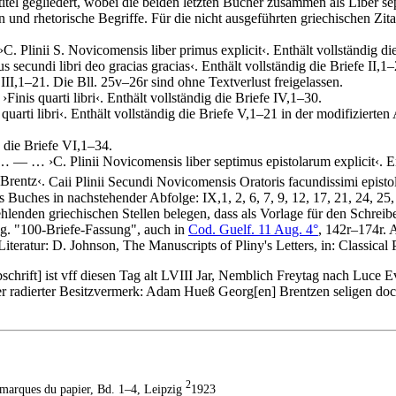
itel gegliedert, wobei die beiden letzten Bücher zusammen als
Liber se
n und rhetorische Begriffe. Für die nicht ausgeführten griechischen Zi
›
C. Plinii S. Novicomensis liber primus explicit
‹
. Enthält vollständig di
ius secundi libri deo gracias gracias
‹
. Enthält vollständig die Briefe II,1–
e III,1–21. Die Bll. 25v–26r sind ohne Textverlust freigelassen.
…
›
Finis quarti libri
‹
. Enthält vollständig die Briefe IV,1–30.
 quarti libri
‹
. Enthält vollständig die Briefe V,1–21 in der modifizierte
g die Briefe VI,1–34.
… — …
›
C. Plinii Novicomensis liber septimus epistolarum explicit
‹
. E
 Brentz
‹
.
Caii Plinii Secundi Novicomensis Oratoris facundissimi epis
 Buches in nachstehender Abfolge: IX,1, 2, 6, 7, 9, 12, 17, 21, 24, 2
hlenden griechischen Stellen belegen, dass als Vorlage für den Schreib
og. "100-Briefe-Fassung", auch in
Cod. Guelf. 11 Aug. 4°
, 142r–174r.
A
Literatur:
D. Johnson
, The Manuscripts of Pliny's Letters, in: Classica
bschrift]
ist vff diesen Tag alt LVIII Jar, Nemblich Freytag nach Luce Ev
r radierter Besitzvermerk:
Adam Hueß Georg
[en]
Brentzen seligen doc
2
s marques du papier, Bd. 1–4, Leipzig
1923