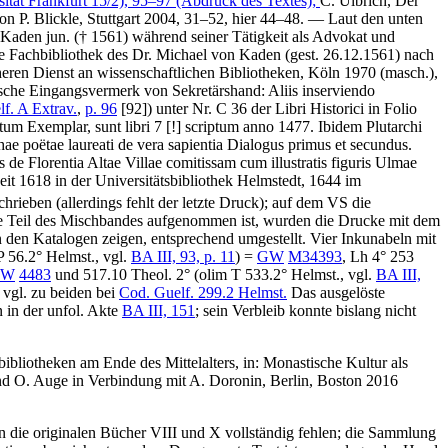
sität Frankfurt 15/2), 95–97 (Abdruck des Textes);
C. Ulbrich
, Der
von
P. Blickle
, Stuttgart 2004, 31–52, hier 44–48. — Laut den unten
 Kaden jun. († 1561) während seiner Tätigkeit als Advokat und
che Fachbibliothek des Dr. Michael von Kaden (gest. 26.12.1561) nach
eren Dienst an wissenschaftlichen Bibliotheken, Köln 1970 (masch.),
sche Eingangsvermerk von Sekretärshand:
Aliis inserviendo
f. A Extrav.
,
p. 96
[92]) unter Nr.
C 36
der
Libri Historici in Folio
ptum Exemplar, sunt libri 7
[!]
scriptum anno 1477. Ibidem Plutarchi
ae poëtae laureati de vera sapientia Dialogus primus et secundus.
de Florentia Altae Villae comitissam cum illustratis figuris Ulmae
t 1618 in der Universitätsbibliothek Helmstedt, 1644 im
hrieben (allerdings fehlt der letzte Druck); auf dem VS die
he Teil des Mischbandes aufgenommen ist, wurden die Drucke mit dem
 den Katalogen zeigen, entsprechend umgestellt. Vier Inkunabeln mit
P 56.2° Helmst., vgl.
BA III, 93, p. 11
) =
GW
M34393
, Lh 4° 253
GW
4483
und 517.10 Theol. 2° (olim T 533.2° Helmst., vgl.
BA III,
 vgl. zu beiden bei
Cod. Guelf. 299.2 Helmst.
Das ausgelöste
n in der unfol. Akte
BA III, 151
; sein Verbleib konnte bislang nicht
liotheken am Ende des Mittelalters, in: Monastische Kultur als
nd
O. Auge
in Verbindung mit
A. Doronin
, Berlin, Boston 2016
in die originalen Bücher VIII und X vollständig fehlen; die Sammlung