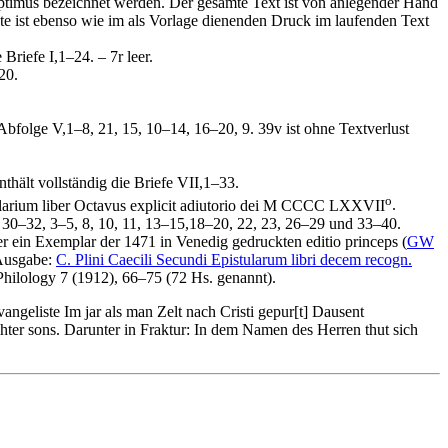
ptimus
bezeichnet werden. Der gesamte Text ist von anlegender Hand
tate ist ebenso wie im als Vorlage dienenden Druck im laufenden Text
e Briefe I,1–24. – 7r leer.
20.
n Abfolge V,1–8, 21, 15, 10–14, 16–20, 9. 39v ist ohne Textverlust
nthält vollständig die Briefe VII,1–33.
o
tolarium liber Octavus explicit adiutorio dei M CCCC LXXVII
.
5, 30–32, 3–5, 8, 10, 11, 13–15,18–20, 22, 23, 26–29 und 33–40.
er ein Exemplar der 1471 in Venedig gedruckten editio princeps (
GW
usgabe:
C. Plini Caecili Secundi Epistularum libri decem recogn.
l Philology 7 (1912), 66–75 (72 Hs. genannt).
angeliste Im jar als man Zelt nach Cristi gepur
[t]
Dausent
hter sons.
Darunter in Fraktur:
In dem Namen des Herren thut sich