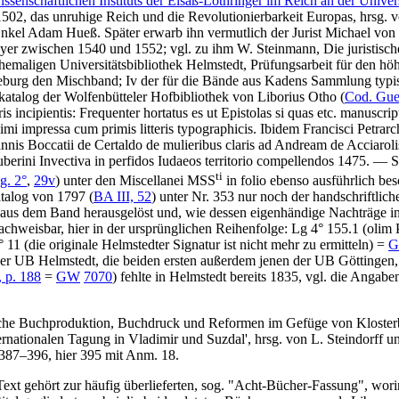
senschaftlichen Instituts der Elsaß-Lothringer im Reich an der Univer
2, das unruhige Reich und die Revolutionierbarkeit Europas, hrsg. 
Enkel Adam Hueß. Später erwarb ihn vermutlich der Jurist Michael von
eyer zwischen 1540 und 1552; vgl. zu ihm
W. Steinmann
, Die juristis
maligen Universitätsbibliothek Helmstedt, Prüfungsarbeit für den höh
urg den Mischband; Iv der für die Bände aus Kadens Sammlung typi
atalog der Wolfenbütteler Hofbibliothek von Liborius Otho (
Cod. Guel
s incipientis: Frequenter hortatus es ut Epistolas si quas etc. manuscri
 impressa cum primis litteris typographicis. Ibidem Francisci Petrarch
is Boccatii de Certaldo de mulieribus claris ad Andream de Acciarolis 
erini Invectiva in perfidos Iudaeos territorio compellendos 1475.
— Sei
ti
g. 2°
,
29v
) unter den
Miscellanei MSS
in folio
ebenso ausführlich besc
talog von 1797 (
BA III, 52
) unter Nr.
353
nur noch der handschriftlic
 aus dem Band herausgelöst und, wie dessen eigenhändige Nachträge in
achweisbar, hier in der ursprünglichen Reihenfolge: Lg 4° 155.1 (olim 
° 11 (die originale Helmstedter Signatur ist nicht mehr zu ermitteln) =
der UB Helmstedt, die beiden ersten außerdem jenen der UB Göttingen,
, p. 188
=
GW
7070
) fehlte in Helmstedt bereits 1835, vgl. die Angabe
iche Buchproduktion, Buchdruck und Reformen im Gefüge von Klosterbib
ernationalen Tagung in Vladimir und Suzdal', hrsg. von
L. Steindorff
u
 387–396, hier 395 mit Anm. 18.
Text gehört zur häufig überlieferten, sog. "Acht-Bücher-Fassung", wor