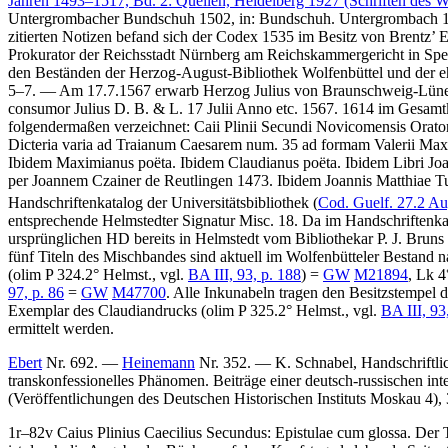
Jahren 1493–1517, Bd. 2: Quellen, Heidelberg 1927 (Schriften des Wis
Untergrombacher Bundschuh 1502, in: Bundschuh. Untergrombach 150
zitierten Notizen befand sich der Codex 1535 im Besitz von Brentz’ 
Prokurator der Reichsstadt Nürnberg am Reichskammergericht in Sp
den Beständen der Herzog-August-Bibliothek Wolfenbüttel und der ehe
5–7. — Am 17.7.1567 erwarb Herzog Julius von Braunschweig-Lüneb
consumor Julius D. B. & L. 17 Julii Anno etc. 1567
. 1614 im Gesamtk
folgendermaßen verzeichnet:
Caii Plinii Secundi Novicomensis Oratori
Dicteria varia ad Traianum Caesarem num. 35 ad formam Valerii Maximi
Ibidem Maximianus poëta. Ibidem Claudianus poëta. Ibidem Libri Joann
per Joannem Czainer de Reutlingen 1473. Ibidem Joannis Matthiae Tub
Handschriftenkatalog der Universitätsbibliothek (
Cod. Guelf. 27.2 Au
entsprechende Helmstedter Signatur
Misc. 18.
Da im Handschriftenka
ursprünglichen HD bereits in Helmstedt vom Bibliothekar P. J. Bruns
fünf Titeln des Mischbandes sind aktuell im Wolfenbütteler Bestand n
(olim P 324.2° Helmst., vgl.
BA III, 93, p. 188
) =
GW
M21894
, Lk 4
97, p. 86
=
GW
M47700
. Alle Inkunabeln tragen den Besitzstempel 
Exemplar des Claudiandrucks (olim P 325.2° Helmst., vgl.
BA III, 93
ermittelt werden.
Ebert
Nr. 692. —
Heinemann
Nr. 352. —
K. Schnabel
, Handschriftl
transkonfessionelles Phänomen. Beiträge einer deutsch-russischen int
(Veröffentlichungen des Deutschen Historischen Instituts Moskau 4),
1r–82v
Caius Plinius Caecilius Secundus
:
Epistulae
cum glossa
. Der 