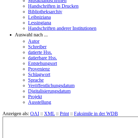
Musikhandschriften
Handschriften in Drucken
Bibliotheksarchiv
Leibniziana
Lessingiana
Handschriften anderer Institutionen
Auswahl nach ...
Autor
Schreiber
datierte Hss.
datierbare Hss.
Entstehungsort
Provenienz
Schlagwort
Sprache
Veröffentlichungsdatum
Digitalisierungsdatum
Projekt
Ausstellung
Anzeigen als:
OAI
::
XML
::
Print
::
Faksimile in der WDB