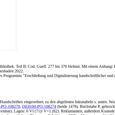
ibliothek. Teil II: Cod. Guelf. 277 bis 370 Helmst. Mit einem Anhang:
Wiesbaden 2022.
 Programms "Erschließung und Digitalisierung handschriftlicher und 
Handschriften eingeordnet; zu den abgelösten Inkunabeln s. unten. Was
-PO-108270
,
DE8100-PO-108274
(beide 1478). Buchstabe P, gebroche
eisbar). Lagen: 6 VI (71)! V+1 (82). Reklamanten, außerdem Kustoden