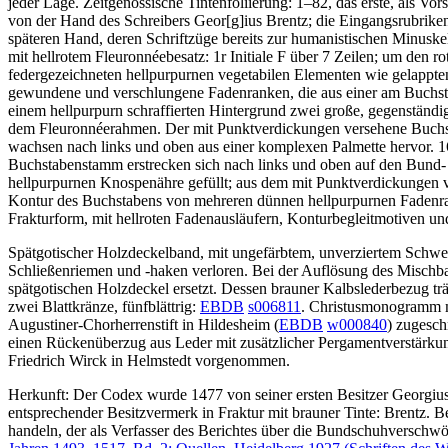
jeder Lage. Zeitgenössische Tintenfoliierung:
1
–
82
, das erste, als V
von der Hand des Schreibers Geor
[g]
ius Brentz; die Eingangsrubriken
späteren Hand, deren Schriftzüge bereits zur humanistischen Minuskel,
mit hellrotem Fleuronnéebesatz: 1r Initiale
F
über 7 Zeilen; um den ro
federgezeichneten hellpurpurnen vegetabilen Elementen wie gelappte
gewundene und verschlungene Fadenranken, die aus einer am Buchstab
einem hellpurpurn schraffierten Hintergrund zwei große, gegenständi
dem Fleuronnéerahmen. Der mit Punktverdickungen versehene Buchstab
wachsen nach links und oben aus einer komplexen Palmette hervor. 16
Buchstabenstamm erstrecken sich nach links und oben auf den Bund- 
hellpurpurnen Knospenähre gefüllt; aus dem mit Punktverdickungen ve
Kontur des Buchstabens von mehreren dünnen hellpurpurnen Fadenranke
Frakturform, mit hellroten Fadenausläufern, Konturbegleitmotiven un
Spätgotischer Holzdeckelband, mit ungefärbtem, unverziertem Schwei
Schließenriemen und -haken verloren. Bei der Auflösung des Mischba
spätgotischen Holzdeckel ersetzt. Dessen brauner Kalbslederbezug trä
zwei Blattkränze, fünfblättrig:
EBDB
s006811
. Christusmonogramm 
Augustiner-Chorherrenstift in Hildesheim (
EBDB
w000840
) zugesch
einen Rückenüberzug aus Leder mit zusätzlicher Pergamentverstärkun
Friedrich Wirck in Helmstedt vorgenommen.
Herkunft: Der Codex wurde 1477 von seiner ersten Besitzer Georgius
entsprechender Besitzvermerk in Fraktur mit brauner Tinte:
Brentz
. B
handeln, der als Verfasser des Berichtes über die Bundschuhverschw