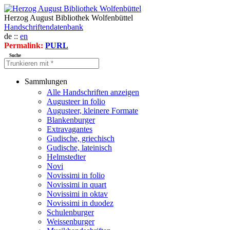
Herzog August Bibliothek Wolfenbüttel
Handschriftendatenbank
de ::
en
Permalink:
PURL
Suche
Sammlungen
Alle Handschriften anzeigen
Augusteer in folio
Augusteer, kleinere Formate
Blankenburger
Extravagantes
Gudische, griechisch
Gudische, lateinisch
Helmstedter
Novi
Novissimi in folio
Novissimi in quart
Novissimi in oktav
Novissimi in duodez
Schulenburger
Weissenburger