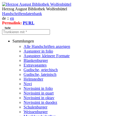
Herzog August Bibliothek Wolfenbüttel
Handschriftendatenbank
de ::
en
Permalink:
PURL
Suche
Sammlungen
Alle Handschriften anzeigen
Augusteer in folio
Augusteer, kleinere Formate
Blankenburger
Extravagantes
Gudische, griechisch
Gudische, lateinisch
Helmstedter
Novi
Novissimi in folio
Novissimi in quart
Novissimi in oktav
Novissimi in duodez
Schulenburger
Weissenburger