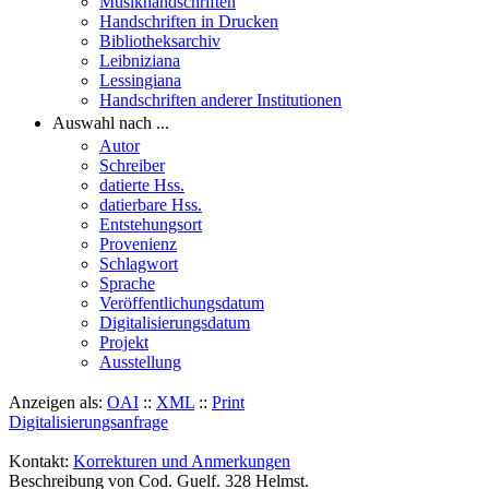
Musikhandschriften
Handschriften in Drucken
Bibliotheksarchiv
Leibniziana
Lessingiana
Handschriften anderer Institutionen
Auswahl nach ...
Autor
Schreiber
datierte Hss.
datierbare Hss.
Entstehungsort
Provenienz
Schlagwort
Sprache
Veröffentlichungsdatum
Digitalisierungsdatum
Projekt
Ausstellung
Anzeigen als:
OAI
::
XML
::
Print
Digitalisierungsanfrage
Kontakt:
Korrekturen und Anmerkungen
Beschreibung von Cod. Guelf. 328 Helmst.