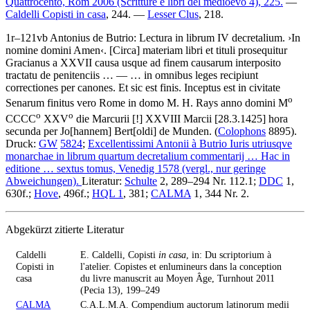
Quattrocento, Rom 2006 (Scritture e libri del medioevo 4), 225.
—
Caldelli Copisti in casa
, 244. —
Lesser Clus
, 218.
1r–121vb
Antonius de Butrio
:
Lectura in librum IV decretalium
.
›
In
nomine domini Amen
‹
.
[Circa]
materiam libri et tituli prosequitur
Gracianus a XXVII causa usque ad finem causarum interposito
tractatu de penitenciis
… — …
in omnibus leges recipiunt
correctiones per canones. Et sic est finis
.
Inceptus est in civitate
o
Senarum finitus vero Rome in domo M. H. Rays anno domini M
o
o
CCCC
XXV
die Marcurii
[!]
XXVIII Marcii
[28.3.1425]
hora
secunda per Jo
[hannem]
Bert
[oldi]
de Munden
. (
Colophons
8895).
Druck:
GW
5824
;
Excellentissimi Antonii à Butrio Iuris utriusqve
monarchae in librum quartum decretalium commentarij … Hac in
editione … sextus tomus, Venedig 1578 (vergl., nur geringe
Abweichungen).
Literatur:
Schulte
2, 289–294 Nr. 112.1;
DDC
1,
630f.;
Hove
, 496f.;
HQL 1
, 381;
CALMA
1, 344 Nr. 2.
Abgekürzt zitierte Literatur
Caldelli
E. Caldelli, Copisti
in casa
, in: Du scriptorium à
Copisti in
l'atelier. Copistes et enlumineurs dans la conception
casa
du livre manuscrit au Moyen Âge, Turnhout 2011
(Pecia 13), 199–249
CALMA
C.A.L.M.A. Compendium auctorum latinorum medii