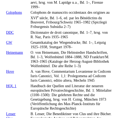
aevi, hrsg. von M. Lapidge u.a., Bd. 1–, Firenze
1999–
Colophons
Colophons de manuscrits occidentaux des origines au
e
XVI
siècle, Bd. 1–6, ed. par les Bénédictins du
Bouveret, Fribourg/Schweiz 1965–1982 (Spicilegii
Friburgensis Subsidia 2–7)
DDC
Dictionnaire de droit canonique, Bd. 1–7, hrsg. von
R. Naz, Paris 1935–1965
GW
Gesamtkatalog der Wiegendrucke, Bd. 1–, Leipzig
1925–1938, Stuttgart 1978–
Heinemann
O. von Heinemann, Die Helmstedter Handschriften,
Bd. 1–3, Wolfenbüttel 1884–1888, ND Frankfurt/M.
1963–1965 (Kataloge der Herzog-August-Bibliothek
Wolfenbüttel. Die alte Reihe 1–3)
Hove
A. van Hove, Commentarium Lovaniense in Codicem
Iuris Canonici, Vol. 1,1: Prolegomena ad Codicem
Iuris Canonici, editio altera, Mecheln 1945
HQL 1
Handbuch der Quellen und Literatur der neueren
europäischen Privatrechtsgeschichte, Bd. 1: Mittelalter
(1100–1500): Die gelehrten Rechte und die
Gesetzgebung, hrsg. von H. Coing, München 1973
(Veröffentlichung des Max-Planck-Instituts für
Europäische Rechtsgeschichte)
Lesser
B. Lesser, Die Benediktiner von Clus und ihre Bücher.