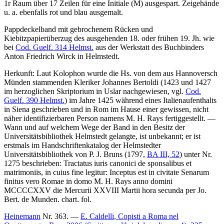
1r Raum über 17 Zeilen für eine Initiale (M) ausgespart. Zeigehände
u. a. ebenfalls rot und blau ausgemalt.
Pappdeckelband mit gebrochenem Rücken und
Kiebitzpapierüberzug des ausgehenden 18. oder frühen 19. Jh. wie
bei
Cod. Guelf. 314 Helmst.
aus der Werkstatt des Buchbinders
Anton Friedrich Wirck in Helmstedt.
Herkunft: Laut Kolophon wurde die Hs. von dem aus Hannoversch
Münden stammenden Kleriker Johannes Bertoldi (1423 und 1427
im herzoglichen Skriptorium in Uslar nachgewiesen, vgl.
Cod.
Guelf. 390 Helmst.
) im Jahre 1425 während eines Italienaufenthalts
in Siena geschrieben und in Rom im Hause einer gewissen, nicht
näher identifizierbaren Person namens M. H. Rays fertiggestellt. —
Wann und auf welchem Wege der Band in den Besitz der
Universitätsbibliothek Helmstedt gelangte, ist unbekannt; er ist
erstmals im Handschriftenkatalog der Helmstedter
Universitätsbibliothek von P. J. Bruns (1797,
BA III, 52
) unter Nr.
1275
beschrieben:
Tractatus iuris canonici de sponsalibus et
matrimoniis, in cuius fine legitur: Inceptus est in civitate Senarum
finitus vero Romae in domo M. H. Rays anno domini
MCCCCXXV die Mercurii XXVIII Martii hora secunda per Jo.
Bert. de Munden. chart. fol.
Heinemann
Nr. 363. —
E. Caldelli
, Copisti a Roma nel