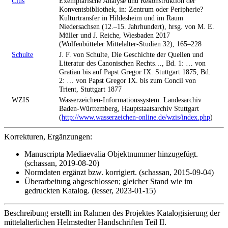
Clus
Exemplarische Analyse und Rekonstruktion der
Konventsbibliothek, in: Zentrum oder Peripherie?
Kulturtransfer in Hildesheim und im Raum
Niedersachsen (12.–15. Jahrhundert), hrsg. von M. E.
Müller und J. Reiche, Wiesbaden 2017
(Wolfenbütteler Mittelalter-Studien 32), 165–228
Schulte
J. F. von Schulte, Die Geschichte der Quellen und
Literatur des Canonischen Rechts…, Bd. 1: … von
Gratian bis auf Papst Gregor IX. Stuttgart 1875; Bd.
2: … von Papst Gregor IX. bis zum Concil von
Trient, Stuttgart 1877
WZIS
Wasserzeichen-Informationssystem. Landesarchiv
Baden-Württemberg, Hauptstaatsarchiv Stuttgart
(
http://www.wasserzeichen-online.de/wzis/index.php
)
Korrekturen, Ergänzungen:
Manuscripta Mediaevalia Objektnummer hinzugefügt.
(schassan, 2019-08-20)
Normdaten ergänzt bzw. korrigiert. (schassan, 2015-09-04)
Überarbeitung abgeschlossen; gleicher Stand wie im
gedruckten Katalog. (lesser, 2023-01-15)
Beschreibung erstellt im Rahmen des Projektes Katalogisierung der
mittelalterlichen Helmstedter Handschriften Teil II.