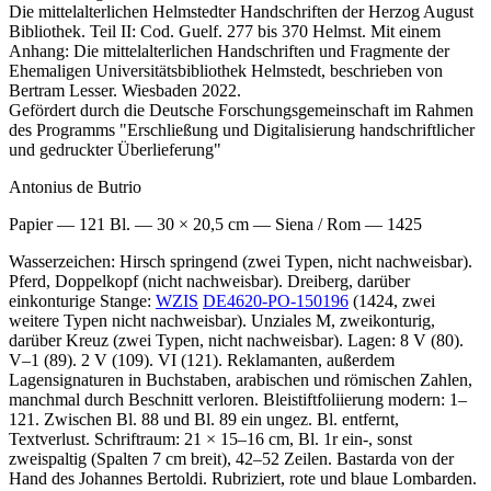
Die mittelalterlichen Helmstedter Handschriften der Herzog August
Bibliothek. Teil II: Cod. Guelf. 277 bis 370 Helmst. Mit einem
Anhang: Die mittelalterlichen Handschriften und Fragmente der
Ehemaligen Universitätsbibliothek Helmstedt, beschrieben von
Bertram Lesser. Wiesbaden 2022.
Gefördert durch die Deutsche Forschungsgemeinschaft im Rahmen
des Programms "Erschließung und Digitalisierung handschriftlicher
und gedruckter Überlieferung"
Antonius de Butrio
Papier — 121 Bl. — 30 × 20,5 cm — Siena / Rom — 1425
Wasserzeichen: Hirsch springend (zwei Typen, nicht nachweisbar).
Pferd, Doppelkopf (nicht nachweisbar). Dreiberg, darüber
einkonturige Stange:
WZIS
DE4620-PO-150196
(1424, zwei
weitere Typen nicht nachweisbar). Unziales M, zweikonturig,
darüber Kreuz (zwei Typen, nicht nachweisbar). Lagen: 8 V (80).
V–1 (89). 2 V (109). VI (121). Reklamanten, außerdem
Lagensignaturen in Buchstaben, arabischen und römischen Zahlen,
manchmal durch Beschnitt verloren. Bleistiftfoliierung modern:
1
–
121
. Zwischen Bl. 88 und Bl. 89 ein ungez. Bl. entfernt,
Textverlust. Schriftraum: 21 × 15–16 cm, Bl. 1r ein-, sonst
zweispaltig (Spalten 7 cm breit), 42–52 Zeilen. Bastarda von der
Hand des Johannes Bertoldi. Rubriziert, rote und blaue Lombarden.