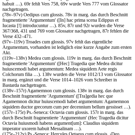
habuit …
). 69r fehlt Vers 758, 69v wurde Vers 777 vom Glossator
nachgetragen.
(78v–97v)
Oedipus
cum glossis
. 78v in marg. das durch Beschnitt
fragmentierte 'Argumentum' (
[In]
hac prima scena Edippus et
Iucasta
[!]
introducuntur …
). 85v, 87r und 92r wurden die Verse
367/368, 431 und 769 vom Glossator nachgetragen, 87r fehlen die
Verse 432–471.
(97v–119v)
Troades
cum glossis
. 97v fehlt das eigentliche
Argumentum, vorhanden ist lediglich eine kurze Angabe zum ersten
Akt.
(119v–138v)
Medea
cum glossis
. 119v in marg. das durch Beschnitt
fragmentierte 'Argumentum' (
[Hec]
Tragedia que Medea dicitur
huiuscemodi habet argumentum: Medea siquidem Aete regis
Colchorum filia …
). 138v wurden die Verse 1012/13 vom Glossator
in marg. ergänzt und die Verse 1014–1026 vom Schreiber in
Bastarda nachgetragen.
(138v–157r)
Agamemnon
cum glossis
. 138v in marg. das durch
Beschnitt fragmentierte 'Argumentum' (
[Tra]
gedia hec que
Agamemnon dicitur huiuscemodi habet argumentum: Agamemnon
siquidem ductor grecorum cum per decennium bellum gessisset …
).
(157r–175r)
Ps.-Seneca
:
Octavia
cum glossis
. 157r in marg. das
durch Beschnitt fragmentierte 'Argumentum' (
Hec Tragedia dicitur
Octavia huiusmodi habens argument
[um]
: Claudius siquidem
imperator uxorem habuit Messalinam …
).
(175r–212v)
Ps.-Seneca
:
Hercules Oetaeus
cum glossis
.
›
Deo