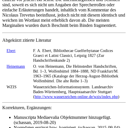
sind, soweit es sich nicht um Angaben der Sprecherrollen oder
einfache Erläuterungen handelt, inhaltlich vom Kommentar des
Nicolaus Trevetus beeinflusst, jedoch nicht mit diesem identisch und
weichen im Wortlaut meist erheblich davon ab. Die meisten
Marginalien wurden durch Beschnitt beim Binden fragmentiert.
Abgekürzt zitierte Literatur
Ebert
F. A. Ebert, Bibliothecae Guelferbytanae Codices
Graeci et Latini Classici, Leipzig 1827 (Zur
Handschriftenkunde 2)
Heinemann
O. von Heinemann, Die Helmstedter Handschriften,
Bd. 1–3, Wolfenbüttel 1884–1888, ND Frankfurt/M.
1963–1965 (Kataloge der Herzog-August-Bibliothek
Wolfenbüttel. Die alte Reihe 1–3)
WZIS
Wasserzeichen-Informationssystem. Landesarchiv
Baden-Württemberg, Hauptstaatsarchiv Stuttgart
(
http://www.wasserzeichen-online.de/wzis/index.php
)
Korrekturen, Ergänzungen:
Manuscripta Mediaevalia Objektnummer hinzugefügt.
(schassan, 2019-08-20)
Normdaten ergänzt bzw. korrigiert. (schassan, 2015-09-04)