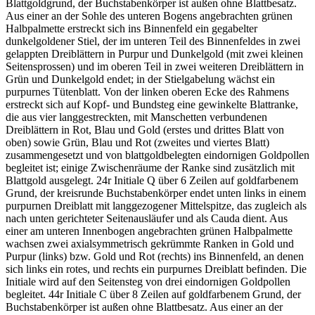
Blattgoldgrund, der Buchstabenkörper ist außen ohne Blattbesatz.
Aus einer an der Sohle des unteren Bogens angebrachten grünen
Halbpalmette erstreckt sich ins Binnenfeld ein gegabelter
dunkelgoldener Stiel, der im unteren Teil des Binnenfeldes in zwei
gelappten Dreiblättern in Purpur und Dunkelgold (mit zwei kleinen
Seitensprossen) und im oberen Teil in zwei weiteren Dreiblättern in
Grün und Dunkelgold endet; in der Stielgabelung wächst ein
purpurnes Tütenblatt. Von der linken oberen Ecke des Rahmens
erstreckt sich auf Kopf- und Bundsteg eine gewinkelte Blattranke,
die aus vier langgestreckten, mit Manschetten verbundenen
Dreiblättern in Rot, Blau und Gold (erstes und drittes Blatt von
oben) sowie Grün, Blau und Rot (zweites und viertes Blatt)
zusammengesetzt und von blattgoldbelegten eindornigen Goldpollen
begleitet ist; einige Zwischenräume der Ranke sind zusätzlich mit
Blattgold ausgelegt. 24r Initiale
Q
über 6 Zeilen auf goldfarbenem
Grund, der kreisrunde Buchstabenkörper endet unten links in einem
purpurnen Dreiblatt mit langgezogener Mittelspitze, das zugleich als
nach unten gerichteter Seitenausläufer und als Cauda dient. Aus
einer am unteren Innenbogen angebrachten grünen Halbpalmette
wachsen zwei axialsymmetrisch gekrümmte Ranken in Gold und
Purpur (links) bzw. Gold und Rot (rechts) ins Binnenfeld, an denen
sich links ein rotes, und rechts ein purpurnes Dreiblatt befinden. Die
Initiale wird auf den Seitensteg von drei eindornigen Goldpollen
begleitet. 44r Initiale
C
über 8 Zeilen auf goldfarbenem Grund, der
Buchstabenkörper ist außen ohne Blattbesatz. Aus einer an der