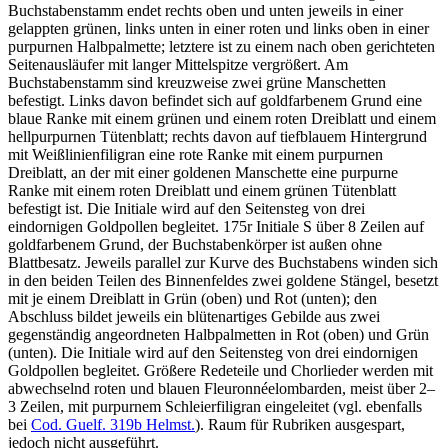
Buchstabenstamm endet rechts oben und unten jeweils in einer
gelappten grünen, links unten in einer roten und links oben in einer
purpurnen Halbpalmette; letztere ist zu einem nach oben gerichteten
Seitenausläufer mit langer Mittelspitze vergrößert. Am
Buchstabenstamm sind kreuzweise zwei grüne Manschetten
befestigt. Links davon befindet sich auf goldfarbenem Grund eine
blaue Ranke mit einem grünen und einem roten Dreiblatt und einem
hellpurpurnen Tütenblatt; rechts davon auf tiefblauem Hintergrund
mit Weißlinienfiligran eine rote Ranke mit einem purpurnen
Dreiblatt, an der mit einer goldenen Manschette eine purpurne
Ranke mit einem roten Dreiblatt und einem grünen Tütenblatt
befestigt ist. Die Initiale wird auf den Seitensteg von drei
eindornigen Goldpollen begleitet. 175r Initiale
S
über 8 Zeilen auf
goldfarbenem Grund, der Buchstabenkörper ist außen ohne
Blattbesatz. Jeweils parallel zur Kurve des Buchstabens winden sich
in den beiden Teilen des Binnenfeldes zwei goldene Stängel, besetzt
mit je einem Dreiblatt in Grün (oben) und Rot (unten); den
Abschluss bildet jeweils ein blütenartiges Gebilde aus zwei
gegenständig angeordneten Halbpalmetten in Rot (oben) und Grün
(unten). Die Initiale wird auf den Seitensteg von drei eindornigen
Goldpollen begleitet. Größere Redeteile und Chorlieder werden mit
abwechselnd roten und blauen Fleuronnéelombarden, meist über 2–
3 Zeilen, mit purpurnem Schleierfiligran eingeleitet (vgl. ebenfalls
bei
Cod. Guelf. 319b Helmst.
). Raum für Rubriken ausgespart,
jedoch nicht ausgeführt.