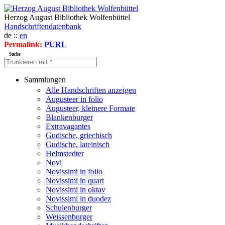
Herzog August Bibliothek Wolfenbüttel
Handschriftendatenbank
de ::
en
Permalink:
PURL
Suche
Sammlungen
Alle Handschriften anzeigen
Augusteer in folio
Augusteer, kleinere Formate
Blankenburger
Extravagantes
Gudische, griechisch
Gudische, lateinisch
Helmstedter
Novi
Novissimi in folio
Novissimi in quart
Novissimi in oktav
Novissimi in duodez
Schulenburger
Weissenburger