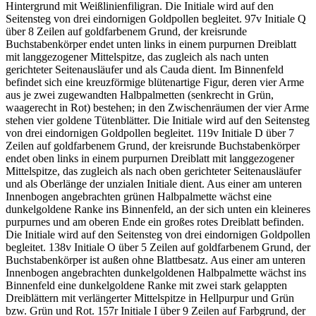
Hintergrund mit Weißlinienfiligran. Die Initiale wird auf den
Seitensteg von drei eindornigen Goldpollen begleitet. 97v Initiale
Q
über 8 Zeilen auf goldfarbenem Grund, der kreisrunde
Buchstabenkörper endet unten links in einem purpurnen Dreiblatt
mit langgezogener Mittelspitze, das zugleich als nach unten
gerichteter Seitenausläufer und als Cauda dient. Im Binnenfeld
befindet sich eine kreuzförmige blütenartige Figur, deren vier Arme
aus je zwei zugewandten Halbpalmetten (senkrecht in Grün,
waagerecht in Rot) bestehen; in den Zwischenräumen der vier Arme
stehen vier goldene Tütenblätter. Die Initiale wird auf den Seitensteg
von drei eindornigen Goldpollen begleitet. 119v Initiale
D
über 7
Zeilen auf goldfarbenem Grund, der kreisrunde Buchstabenkörper
endet oben links in einem purpurnen Dreiblatt mit langgezogener
Mittelspitze, das zugleich als nach oben gerichteter Seitenausläufer
und als Oberlänge der unzialen Initiale dient. Aus einer am unteren
Innenbogen angebrachten grünen Halbpalmette wächst eine
dunkelgoldene Ranke ins Binnenfeld, an der sich unten ein kleineres
purpurnes und am oberen Ende ein großes rotes Dreiblatt befinden.
Die Initiale wird auf den Seitensteg von drei eindornigen Goldpollen
begleitet. 138v Initiale
O
über 5 Zeilen auf goldfarbenem Grund, der
Buchstabenkörper ist außen ohne Blattbesatz. Aus einer am unteren
Innenbogen angebrachten dunkelgoldenen Halbpalmette wächst ins
Binnenfeld eine dunkelgoldene Ranke mit zwei stark gelappten
Dreiblättern mit verlängerter Mittelspitze in Hellpurpur und Grün
bzw. Grün und Rot. 157r Initiale
I
über 9 Zeilen auf Farbgrund, der