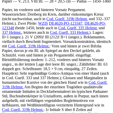
Papier — V, 213, VIII Bl. — 28 × 20,5 cm — Padua — 1450–1460
Papier, im vorderen und hinteren Vorsatz Pergament.
Wasserzeichen: Dreiberg im Kreis, darüber einkonturiges Kreuz
(nicht nachweisbar, auch in
Cod. Guelf. 319b Helmst.
und 332–337
Helmst.). Zwei Pfeile:
WZIS
DE4620-PO-123347
,
DE4620-PO-
123348
(beide 1450, beide auch in
Cod. Guelf. 335 Helmst.
und
337 Helmst.
, letzteres auch in
Cod. Guelf. 333 Helmst.
). Lagen:
II+1 (ungez.). 21 V (209)! III (212)! II+1 (ungez.). Reklamanten,
vielfach durch Beschnitt fragmentiert. Vorsatzkonstruktion, identisch
mit
Cod. Guelf. 319b Helmst.
: Vorn und hinten je zwei Bifolia
Papier, davon je ein Bl. als Spiegel an den Deckel geklebt, als
Schutzbl. vorn und hinten je ein Pergamentbl. eingefügt.
Bleistiftfoliierung modern:
1
–
212
, vorderes und hinteres Vorsatz
ungez., in der letzten Lage drei leere Bl. ungez.; Zählfehler: Bl. 63
doppelt gez. Schriftraum: 18,5 × 9 cm, einspaltig, 27 Zeilen.
Haupttext: Sehr regelmäßige Gotico-Antiqua von einer Hand (auch
in Cod. Guelf. 333 und 337 Helmst.); Glossen und Marginalien in
humanistischer Kursive von der gleichen Hand wie in
Cod. Guelf.
319b Helmst.
Am Beginn der einzelnen Tragödien qualitätvolle
ornamentale Initialen in Deckfarbenmalerei im typischen Paduaner
Stil, Buchstabenkörper in Unzialform, außen in Purpur, nach innen
aufgehellt, mit vielfältigen vegetabilen Begleitmotiven vor
tiefblauem, mit Weißlinienfiligran verziertem Hintergrund wie in
Cod. Guelf. 319b Helmst.
: 1r Initiale
S
über 8 Zeilen auf