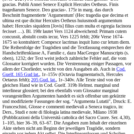
gracias. Publii Annei Senece Explicit Hercules Oetheus. Finis
tragediarum Senece. Deo gracias
‹
. 175r in marg. das durch
Beschnitt fragmentierte 'Argumentum' (
Hec tragedia que decima et
ultima est que dicitur Hercules Oetheus huiusmodi argumentum
habet: Hercules siquidem
[Jovis]
filius cum multa et egregia facinora
fecisset …
). Bl. 198r lautet Vers 1124 abweichend:
Primam cutem
concussit, abstulit costis iecur
, Vers 1225 fehlt; 206r Verse 1674-
1675 so kontrahiert:
Compesce lacrimas inquit Iuno cur letum diem
.
Die Reihenfolge der Tragödien und die Textfassung entsprechen der
Handschriftenklasse A, Familie ε, dazu
MacGregor
Manuscripts (s.
oben), 1232; der Text weist jedoch zahlreiche Fehler auf, die vom
Glossator korrigiert wurden. Die Verstrennung einiger Passagen, vor
allem der Chorlieder, weicht von den Ausgaben ab. Auch in
Cod.
Guelf. 165 Gud lat.
, 1r–155v (Octavia fragmentarisch, Hercules
Oetaeus fehlt);
205 Gud. lat.
, 1r–340v. Alle Texte sind von der
gleichen Hand wie in Cod. Guelf. 319b Helmst. marginal und
interlinear glossiert; bei den ebenfalls vom Glossator marginal
vorangestellten Argumenten handelt es sich offenbar um gekürzte
und modifizierte Fassungen der sog. "Argumenta Lutatii", Druck:
E.
Franceschini
, Glosse e commenti medievali a Seneca tragico, in:
Ders., Studi e note di filologia latina medievale, Milano 1938
(Pubblicazioni della Università cattolica del Sacro Cuore. Ser. 4,30),
1–105, hier 36–39, 63–67. Die Angaben zum Inhalt der einzelnen
Akte stehen nicht am Beginn der jeweiligen Tragödie, sondern
einzeln vor jedem Akt selbst. Die Interlinearglossen und Scholien