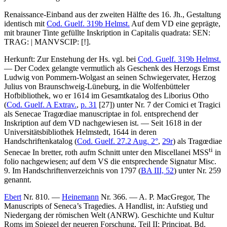
Renaissance-Einband aus der zweiten Hälfte des 16. Jh., Gestaltung
identisch mit
Cod. Guelf. 319b Helmst.
Auf dem VD eine geprägte,
mit brauner Tinte gefüllte Inskription in Capitalis quadrata:
SEN:
TRAG: | MANVSCIP:
[!]
.
Herkunft: Zur Enstehung der Hs. vgl. bei
Cod. Guelf. 319b Helmst.
— Der Codex gelangte vermutlich als Geschenk des Herzogs Ernst
Ludwig von Pommern-Wolgast an seinen Schwiegervater, Herzog
Julius von Braunschweig-Lüneburg, in die Wolfenbütteler
Hofbibliothek, wo er 1614 im Gesamtkatalog des Liborius Otho
(
Cod. Guelf. A Extrav.
,
p. 31
[27]) unter Nr.
7
der
Comici et Tragici
als
Senecae Tragœdiae manuscriptae in fol.
entsprechend der
Inskription auf dem VD nachgewiesen ist. — Seit 1618 in der
Universitätsbibliothek Helmstedt, 1644 in deren
Handschriftenkatalog (
Cod. Guelf. 27.2 Aug. 2°
,
29r
) als
Tragœdiae
ti
Senecae In bretter, roth aufm Schnitt
unter den
Miscellanei MSS
in
folio
nachgewiesen; auf dem VS die entsprechende Signatur
Misc.
9
. Im Handschriftenverzeichnis von 1797 (
BA III, 52
) unter Nr.
259
genannt.
Ebert
Nr. 810. —
Heinemann
Nr. 366. —
A. P. MacGregor
, The
Manuscripts of Seneca’s Tragedies. A Handlist, in: Aufstieg und
Niedergang der römischen Welt (ANRW). Geschichte und Kultur
Roms im Spiegel der neueren Forschung, Teil II: Principat, Bd.