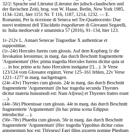
32/2: Sprache und Literatur (Literatur der julisch-claudischen und
der flavischen Zeit), hrsg. von
W. Haase
, Berlin, New York 1985,
1134–1241, hier 1151 Nr. T 116, 1187, 1214, 1232. —
E.
Romanini
, Per la ricezione di Seneca nel Tre-Quattrocento: Due
nuovi testimoni dell '
Elucidatio tragediarum
di Giovanni Segarelli,
in: Italia medioevale e umanistica 57 (2016), 91–134, hier 123.
1r–212v
L. Annaei Senecae Tragoediae X authenticae et
supposititiae
.
(1r–24r)
Hercules furens
cum glossis
. Auf dem Kopfsteg 1r die
Invokation
Ieronimus
; in marg. das durch Beschnitt fragmentierte
'Argumentum' (
Hec prima tragedia Hercules furens dicitur quia ut
…
in hoc primo actu Juno Herculem instigatur
[!]
…
). 3r Verse
123/124 vom Glossator ergänzt, Verse 125–161 fehlen, 22v Verse
1221–1277 in marg. nachgetragen.
(24r–43v)
Thyestes
cum glossis
. 24r in marg. das durch Beschnitt
fragmentierte 'Argumentum' (
In hac tragedia secunda Thyestes
dicitur materia huiusmodi est: Nam At
[reus]
et Thyestes fratres erant
…
).
(44r–56r)
Phoenissae
cum glossis
. 44r in marg. das durch Beschnitt
fragmentierte 'Argumentum' (
In hac prima scena Edippus
introducitur …
).
(56r–78v)
Phaedra
cum glossis
. 56r in marg. das durch Beschnitt
fragmentierte 'Argumentum' (
Hec tragedia Yppolitus dicitur cuius
argumentum hoc est: Th
[eseus]
Egei filius uxorem nomine Phedram