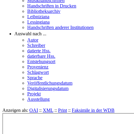
Musikhandschriften
Handschriften in Drucken
Bibliotheksarchiv
Leibniziana
Lessingiana
Handschriften anderer Institutionen
Auswahl nach ...
Autor
Schreiber
datierte Hss.
datierbare Hss.
Entstehungsort
Provenienz
Schlagwort
Sprache
Veröffentlichungsdatum
Digitalisierungsdatum
Projekt
Ausstellung
Anzeigen als:
OAI
::
XML
::
Print
::
Faksimile in der WDB