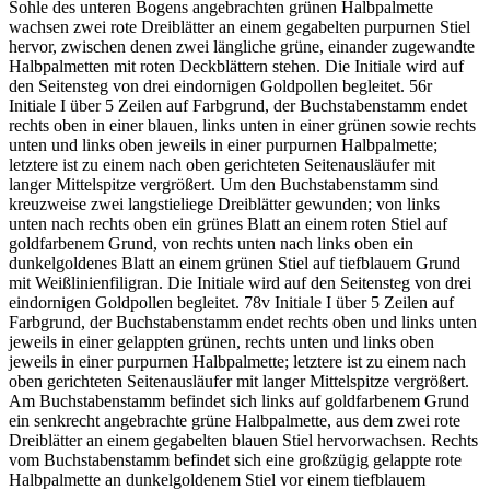
Sohle des unteren Bogens angebrachten grünen Halbpalmette
wachsen zwei rote Dreiblätter an einem gegabelten purpurnen Stiel
hervor, zwischen denen zwei längliche grüne, einander zugewandte
Halbpalmetten mit roten Deckblättern stehen. Die Initiale wird auf
den Seitensteg von drei eindornigen Goldpollen begleitet. 56r
Initiale
I
über 5 Zeilen auf Farbgrund, der Buchstabenstamm endet
rechts oben in einer blauen, links unten in einer grünen sowie rechts
unten und links oben jeweils in einer purpurnen Halbpalmette;
letztere ist zu einem nach oben gerichteten Seitenausläufer mit
langer Mittelspitze vergrößert. Um den Buchstabenstamm sind
kreuzweise zwei langstieliege Dreiblätter gewunden; von links
unten nach rechts oben ein grünes Blatt an einem roten Stiel auf
goldfarbenem Grund, von rechts unten nach links oben ein
dunkelgoldenes Blatt an einem grünen Stiel auf tiefblauem Grund
mit Weißlinienfiligran. Die Initiale wird auf den Seitensteg von drei
eindornigen Goldpollen begleitet. 78v Initiale
I
über 5 Zeilen auf
Farbgrund, der Buchstabenstamm endet rechts oben und links unten
jeweils in einer gelappten grünen, rechts unten und links oben
jeweils in einer purpurnen Halbpalmette; letztere ist zu einem nach
oben gerichteten Seitenausläufer mit langer Mittelspitze vergrößert.
Am Buchstabenstamm befindet sich links auf goldfarbenem Grund
ein senkrecht angebrachte grüne Halbpalmette, aus dem zwei rote
Dreiblätter an einem gegabelten blauen Stiel hervorwachsen. Rechts
vom Buchstabenstamm befindet sich eine großzügig gelappte rote
Halbpalmette an dunkelgoldenem Stiel vor einem tiefblauem