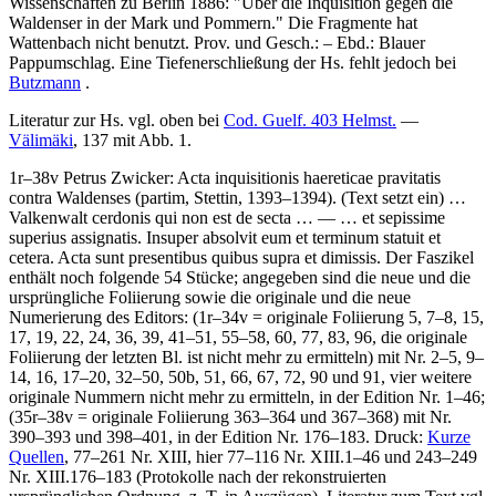
Wissenschaften zu Berlin 1886: "Über die Inquisition gegen die
Waldenser in der Mark und Pommern." Die Fragmente hat
Wattenbach nicht benutzt. Prov. und Gesch.: – Ebd.: Blauer
Pappumschlag.
Eine Tiefenerschließung der Hs. fehlt jedoch bei
Butzmann
.
Literatur zur Hs. vgl. oben bei
Cod. Guelf. 403 Helmst.
—
Välimäki
, 137 mit Abb. 1.
1r–38v
Petrus Zwicker
:
Acta inquisitionis haereticae pravitatis
contra Waldenses
(partim, Stettin, 1393–1394)
.
(Text setzt ein)
…
Valkenwalt cerdonis qui non est de secta
… — …
et sepissime
superius assignatis. Insuper absolvit eum et terminum statuit et
cetera. Acta sunt presentibus quibus supra et dimissis.
Der Faszikel
enthält noch folgende 54 Stücke; angegeben sind die neue und die
ursprüngliche Foliierung sowie die originale und die neue
Numerierung des Editors: (1r–34v = originale Foliierung
5
,
7
–
8
,
15
,
17
,
19
,
22
,
24
,
36
,
39
,
41
–
51
,
55
–
58
,
60
,
77
,
83
,
96
, die originale
Foliierung der letzten Bl. ist nicht mehr zu ermitteln) mit Nr.
2
–
5
,
9
–
14
,
16
,
17
–
20
,
32
–
50
,
50b
,
51
,
66
,
67
,
72
,
90
und
91
, vier weitere
originale Nummern nicht mehr zu ermitteln, in der Edition Nr. 1–46;
(35r–38v = originale Foliierung
363
–
364
und
367
–
368
) mit Nr.
390
–
393
und
398
–
401
, in der Edition Nr. 176–183. Druck:
Kurze
Quellen
, 77–261 Nr. XIII, hier 77–116 Nr. XIII.1–46 und 243–249
Nr. XIII.176–183 (Protokolle nach der rekonstruierten