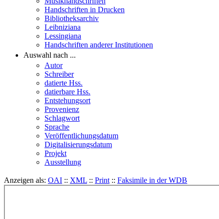
Musikhandschriften
Handschriften in Drucken
Bibliotheksarchiv
Leibniziana
Lessingiana
Handschriften anderer Institutionen
Auswahl nach ...
Autor
Schreiber
datierte Hss.
datierbare Hss.
Entstehungsort
Provenienz
Schlagwort
Sprache
Veröffentlichungsdatum
Digitalisierungsdatum
Projekt
Ausstellung
Anzeigen als:
OAI
::
XML
::
Print
::
Faksimile in der WDB