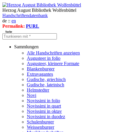
Herzog August Bibliothek Wolfenbüttel
Handschriftendatenbank
de ::
en
Permalink:
PURL
Suche
Sammlungen
Alle Handschriften anzeigen
Augusteer in folio
Augusteer, kleinere Formate
Blankenburger
Extravagantes
Gudische, griechisch
Gudische, lateinisch
Helmstedter
Novi
Novissimi in folio
Novissimi in quart
Novissimi in oktav
Novissimi in duodez
Schulenburger
Weissenburger