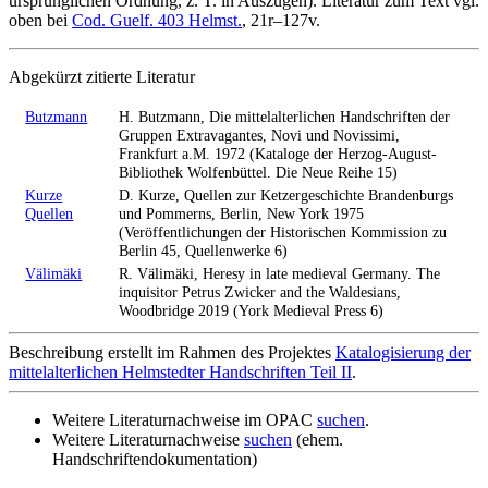
ursprünglichen Ordnung, z. T. in Auszügen). Literatur zum Text vgl.
oben bei
Cod. Guelf. 403 Helmst.
, 21r–127v.
Abgekürzt zitierte Literatur
Butzmann
H. Butzmann, Die mittelalterlichen Handschriften der
Gruppen Extravagantes, Novi und Novissimi,
Frankfurt a.M. 1972 (Kataloge der Herzog-August-
Bibliothek Wolfenbüttel. Die Neue Reihe 15)
Kurze
D. Kurze, Quellen zur Ketzergeschichte Brandenburgs
Quellen
und Pommerns, Berlin, New York 1975
(Veröffentlichungen der Historischen Kommission zu
Berlin 45, Quellenwerke 6)
Välimäki
R. Välimäki, Heresy in late medieval Germany. The
inquisitor Petrus Zwicker and the Waldesians,
Woodbridge 2019 (York Medieval Press 6)
Beschreibung erstellt im Rahmen des Projektes
Katalogisierung der
mittelalterlichen Helmstedter Handschriften Teil II
.
Weitere Literaturnachweise im OPAC
suchen
.
Weitere Literaturnachweise
suchen
(ehem.
Handschriftendokumentation)