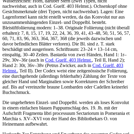
Wasserzeichen: Horn, darüber Stern (zwei Typen, nicht
nachweisbar, auch in Cod. Guelf. 403 Helmst.). Ochsenkopf ohne
Gesichtsmerkmale (drei Typen, nicht nachweisbar). Lagen: Eine
Lagenformel kann nicht erstellt werden, da das Konvolut nur aus
unzusammenhängenden Einzel- und Doppelbl. besteht.
Bleistiftfoliierung modern:
1–38
. Originale Foliierung (nicht überall
erhalten):
7, 8, 15, 17, 19, 22, 24, 36, 39, 41, 43–48, 50, 51, 56, 57,
60, 71, 83, 96, 363, 364, 367, 368
(die jeweils dazwischen und
davor befindlichen Blätter verloren). Die Bl. sind z. T. stark
beschädigt und ausgerissen. Schriftraum: 23–24 × 13–14 cm,
einspaltig, 30–40 Zeilen. Bastarda von zwei Händen, Hand 1: 1r–
29v, 30v–36r (auch in
Cod. Guelf. 403 Helmst.
, Teil II, Hand 2);
Hand 2: 30r, 36v–38v (Petrus Zwicker, auch in
Cod. Guelf. 403
Helmst.
, Teil II). Der Codex weist eine zeitgenössische Foliierung,
eine durchgehende (allerdings fehlerhafte) Zählung der Texte von
gleicher Hand und Marginalien sowie Korrekturen der Schreiber
auf. Bis auf vereinzelte braune Lombarden oder Cadellen keinerlei
Buchschmuck.
Die ungehefteten Einzel- und Doppelbl. werden als loses Konvolut
in einem einfachen blauen Pappumschlag des. 19. Jh. mit der
Aufschrift
Fragmenta libri processuum Sectariorum in Pomerania et
Marchia s. XV–XVI
von der Hand des Bibliothekars O. von
Heinemann aufbewahrt.