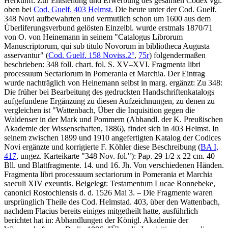
Herkunft: Zur Entstehung und Erwerbung des gesamten Codex vgl.
oben bei
Cod. Guelf. 403 Helmst.
Die heute unter der Cod. Guelf.
348 Novi aufbewahrten und vermutlich schon um 1600 aus dem
Überliferungsverbund gelösten Einzelbl. wurde erstmals 1870/71
von O. von Heinemann in seinem "Catalogus Librorum
Manuscriptorum, qui sub titulo Novorum in bibliotheca Augusta
asservantur" (
Cod. Guelf. 158 Noviss.2°
,
75r
) folgendermaßen
beschrieben:
348 foll. chart. fol. S. XV–XVI. Fragmenta libri
processuum Sectariorum in Pomerania et Marchia.
Der Eintrag
wurde nachträglich von Heinemann selbst in marg. ergänzt:
Zu 348:
Die früher bei Bearbeitung des gedruckten Handschriftenkatalogs
aufgefundene Ergänzung zu diesen Aufzeichnungen, zu denen zu
vergleichen ist "Wattenbach, Über die Inquisition gegen die
Waldenser in der Mark und Pommern (Abhandl. der K. Preußischen
Akademie der Wissenschaften, 1886), findet sich in 403 Helmst.
In
seinem zwischen 1899 und 1910 angefertigten Katalog der Codices
Novi ergänzte und korrigierte F. Köhler diese Beschreibung (
BA I,
417
, ungez. Karteikarte "348 Nov. fol."):
Pap. 29 1/2 x 22 cm. 40
Bll. und Blattfragmente. 14. und 16. Jh. Von verschiedenen Händen.
Fragmenta libri processuum sectariorum in Pomerania et Marchia
saeculi XIV exeuntis. Beigelegt: Testamentum Lucae Ronnebeke,
canonici Rostochiensis d. d. 1526 Mai 3. – Die Fragmente waren
ursprünglich Theile des Cod. Helmstad. 403, über den Wattenbach,
nachdem Flacius bereits einiges mitgetheilt hatte, ausführlich
berichtet hat in: Abhandlungen der Königl. Akademie der