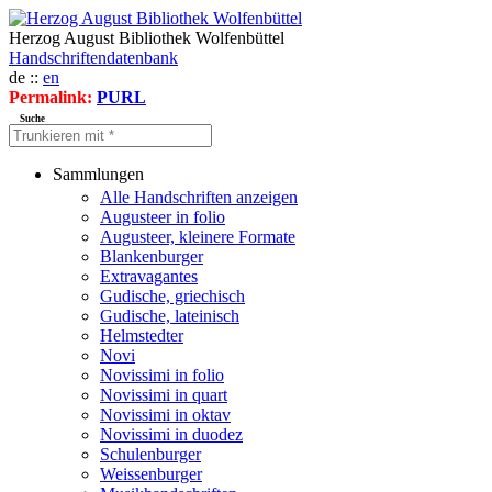
Herzog August Bibliothek Wolfenbüttel
Handschriftendatenbank
de ::
en
Permalink:
PURL
Suche
Sammlungen
Alle Handschriften anzeigen
Augusteer in folio
Augusteer, kleinere Formate
Blankenburger
Extravagantes
Gudische, griechisch
Gudische, lateinisch
Helmstedter
Novi
Novissimi in folio
Novissimi in quart
Novissimi in oktav
Novissimi in duodez
Schulenburger
Weissenburger