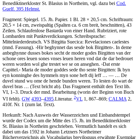
Benediktinerkloster St. Blasius in Northeim, vgl. dazu bei
Cod.
Guelf. 395 Helmst.
Fragment: Spiegel. 15. Jh. Papier. 1 Bl. 28 × 20,5 cm. Schriftraum:
20,5 × 14 cm, zweispaltig (Spalten ca. 6 cm breit, beschnitten), 43
Zeilen. Schlaufenlose Bastarda von einer Hand. Rubriziert, rote
Lombarden mit Punktverdickungen. Schreibsprache:
Mittelniederdeutsch. VS
Birgitta Suecica
:
Revelaciones caelestes
(mnd. Fassung)
.
›
Hir beghynnet das sesde bok Birgitten
‹
.
In deme
anbeghynne dusses bokes secht de moder godes Birgitten van der
schone ores leuen sones vnses leuen heren vnd dat de dar bedrouet
weren worden wol ghe trestet we se on anseghen.
›
Dat erste
Capittel.
‹
Maria de moder goddes sede tho sente Birgitten: Ik byn
eyn konninghe des hymmels myn sone heft dij leff
… — …
De
duvel stund wu ome de hende bunden weren. To lesten do wart de
duvel bras
…
(Text bricht ab)
.
Das Fragment enthält den Text lib.
VI, 1–3. Druck der mnd. Bearbeitung (worin der Beginn von Buch
2
VI fehlt).
GW
4393
–
4395
.Literatur.
VL
1, 867–869;
CALMA
2,
410f. Nr. 1 (zum lat. Text).
Herkunft: Nach Ausweis der Wasserzeichen und Einbandstempel
wurde der Codex um die Mitte des 15. Jh. im Benediktinerkloster
St. Blasius in Northeim geschrieben. Vermutlich handelt es sich
dabei um das 1592 in Johann Letzners Northeimer
Bücherverzeichnis als
Vocabularius breviloquus
erwähnte Exemplar