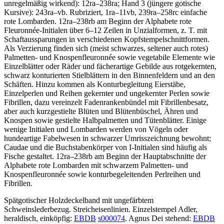
unregelmäßig wirkend): 12ra–238ra; Hand 3 (jüngere gotische
Kursive): 243ra–vb. Rubriziert, 1ra–11vb, 239ra–258rc einfache
rote Lombarden. 12ra–238rb am Beginn der Alphabete rote
Fleuronnée-Initialen über 6–12 Zeilen in Unzialformen, z. T. mit
Schaftaussparungen in verschiedenen Kopfstempelschnittformen.
Als Verzierung finden sich (meist schwarzes, seltener auch rotes)
Palmetten- und Knospenfleuronnée sowie vegetabile Elemente wie
Einzelblätter oder Räder und fächerartige Gebilde aus rotgekernten,
schwarz konturierten Stielblättern in den Binnenfeldern und an den
Schäften. Hinzu kommen als Konturbegleitung Eierstäbe,
Einzelperlen und Reihen gekernter und ungekernter Perlen sowie
Fibrillen, dazu vereinzelt Fadenrankenbündel mit Fibrillenbesatz,
aber auch kurzgestielte Blüten und Blütenbüschel, Ähren und
Knospen sowie gestielte Halbpalmetten und Tütenblätter. Einige
wenige Initialen und Lombarden werden von Vögeln oder
hundeartige Fabelwesen in schwarzer Umrisszeichnung bewohnt;
Caudae und die Buchstabenkörper von I-Initialen sind häufig als
Fische gestaltet. 12ra–238rb am Beginn der Hauptabschnitte der
Alphabete rote Lombarden mit schwarzem Palmetten- und
Knospenfleuronnée sowie konturbegeleitenden Perlreihen und
Fibrillen.
Spätgotischer Holzdeckelband mit ungefärbtem
Schweinslederbezug. Streicheisenlinien. Einzelstempel Adler,
heraldisch, einköpfig:
EBDB
s000074
. Agnus Dei stehend:
EBDB