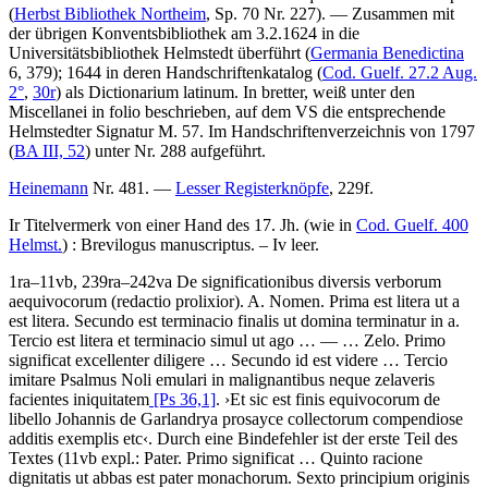
(
Herbst Bibliothek Northeim
, Sp. 70 Nr. 227). — Zusammen mit
der übrigen Konventsbibliothek am 3.2.1624 in die
Universitätsbibliothek Helmstedt überführt (
Germania Benedictina
6, 379); 1644 in deren Handschriftenkatalog (
Cod. Guelf. 27.2 Aug.
2°
,
30r
) als
Dictionarium latinum. In bretter, weiß
unter den
Miscellanei in folio
beschrieben, auf dem VS die entsprechende
Helmstedter Signatur
M. 57.
Im Handschriftenverzeichnis von 1797
(
BA III, 52
) unter Nr.
288
aufgeführt.
Heinemann
Nr. 481. —
Lesser Registerknöpfe
, 229f.
Ir Titelvermerk von einer Hand des 17. Jh. (wie in
Cod. Guelf. 400
Helmst.
) :
Brevilogus manuscriptus.
– Iv leer.
1ra–11vb, 239ra–242va
De significationibus diversis verborum
aequivocorum
(redactio prolixior)
.
A. Nomen. Prima est litera ut a
est litera. Secundo est terminacio finalis ut domina terminatur in a.
Tercio est litera et terminacio simul ut ago
… — …
Zelo. Primo
significat excellenter diligere
…
Secundo id est videre
…
Tercio
imitare Psalmus Noli emulari in malignantibus neque zelaveris
facientes iniquitatem
[Ps 36,1]
.
›
Et sic est finis equivocorum de
libello Johannis de Garlandrya prosayce collectorum compendiose
additis exemplis etc
‹
. Durch eine Bindefehler ist der erste Teil des
Textes (11vb expl.:
Pater. Primo significat
…
Quinto racione
dignitatis ut abbas est pater monachorum. Sexto principium originis