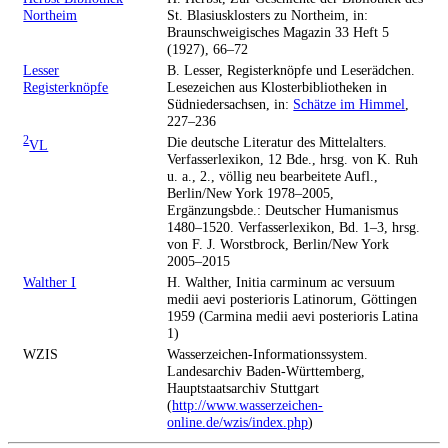
Northeim
St. Blasiusklosters zu Northeim, in:
Braunschweigisches Magazin 33 Heft 5
(1927), 66–72
Lesser
B. Lesser, Registerknöpfe und Leserädchen.
Registerknöpfe
Lesezeichen aus Klosterbibliotheken in
Südniedersachsen, in:
Schätze im Himmel
,
227–236
2
Die deutsche Literatur des Mittelalters.
VL
Verfasserlexikon, 12 Bde., hrsg. von K. Ruh
u. a., 2., völlig neu bearbeitete Aufl.,
Berlin/New York 1978–2005,
Ergänzungsbde.: Deutscher Humanismus
1480–1520. Verfasserlexikon, Bd. 1–3, hrsg.
von F. J. Worstbrock, Berlin/New York
2005–2015
Walther I
H. Walther, Initia carminum ac versuum
medii aevi posterioris Latinorum, Göttingen
1959 (Carmina medii aevi posterioris Latina
1)
WZIS
Wasserzeichen-Informationssystem.
Landesarchiv Baden-Württemberg,
Hauptstaatsarchiv Stuttgart
(
http://www.wasserzeichen-
online.de/wzis/index.php
)