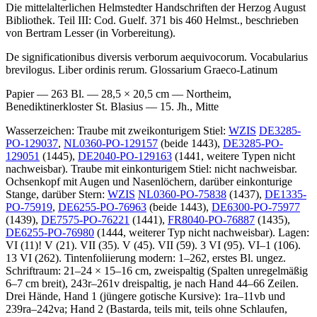
Die mittelalterlichen Helmstedter Handschriften der Herzog August
Bibliothek. Teil III: Cod. Guelf. 371 bis 460 Helmst., beschrieben
von Bertram Lesser (in Vorbereitung).
De significationibus diversis verborum aequivocorum. Vocabularius
brevilogus. Liber ordinis rerum. Glossarium Graeco-Latinum
Papier — 263 Bl. — 28,5 × 20,5 cm — Northeim,
Benediktinerkloster St. Blasius — 15. Jh., Mitte
Wasserzeichen: Traube mit zweikonturigem Stiel:
WZIS
DE3285-
PO-129037
,
NL0360-PO-129157
(beide 1443),
DE3285-PO-
129051
(1445),
DE2040-PO-129163
(1441, weitere Typen nicht
nachweisbar). Traube mit einkonturigem Stiel: nicht nachweisbar.
Ochsenkopf mit Augen und Nasenlöchern, darüber einkonturige
Stange, darüber Stern:
WZIS
NL0360-PO-75838
(1437),
DE1335-
PO-75919
,
DE6255-PO-76963
(beide 1443),
DE6300-PO-75977
(1439),
DE7575-PO-76221
(1441),
FR8040-PO-76887
(1435),
DE6255-PO-76980
(1444, weiterer Typ nicht nachweisbar). Lagen:
VI (11)! V (21). VII (35). V (45). VII (59). 3 VI (95). VI–1 (106).
13 VI (262). Tintenfoliierung modern:
1
–
262
, erstes Bl. ungez.
Schriftraum: 21–24 × 15–16 cm, zweispaltig (Spalten unregelmäßig
6–7 cm breit), 243r–261v dreispaltig, je nach Hand 44–66 Zeilen.
Drei Hände, Hand 1 (jüngere gotische Kursive): 1ra–11vb und
239ra–242va; Hand 2 (Bastarda, teils mit, teils ohne Schlaufen,