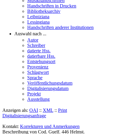
Musikhandschriften
Handschriften in Drucken
Bibliotheksarchiv
Leibniziana
Lessingiana
Handschriften anderer Institutionen
Auswahl nach ...
Autor
Schreiber
datierte Hss.
datierbare Hss.
Entstehungsort
Provenienz
Schlagwort
Sprache
Veröffentlichungsdatum
Digitalisierungsdatum
Projekt
Ausstellung
Anzeigen als:
OAI
::
XML
::
Print
Digitalisierungsanfrage
Kontakt:
Korrekturen und Anmerkungen
Beschreibung von Cod. Guelf. 446 Helmst.