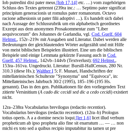
Iob putredini dixi pater meus
[Iob 17,14]
etc.
…
) vom zugehörigen
Schluss des Textes getrennt (239ra inc.:
…
Septimo pater significat
principium generacionis ut romulus pater romanorum. Octavo
racione adhesionis ut pater filii adoptivi …
). Es handelt sich dabei
nach Aussage der Schlussrubrik um ein alphabetisch geordnetes
Exzerpt aus dem anonymen Prosakommentar zum "Liber
aequivocorum" des Johannes de Garlandia, vgl.
Cod. Guelf. 604
Helmst.
, 152r–219v mit Ausgaben und Literatur. Dabei werden alle
Bedeutungen der gleichlautenden Wörter aufgezählt und mit Hilfe
von meist biblischen Beispielen illustriert. Eine um die biblischen
Beispiele und einige Lemmata gekürzte Fassung auch in
Cod.
Guelf. 457 Helmst.
, 142vb–144vb (Textverlust);
692 Helmst.
,
153ra–161va. Ungedruckt.
Literatur:
Bursill-HallCensus
, 280 Nr.
310.3 (diese Hs.);
Walther I
5;
F. Munari
, Handschriften der
mittellateinischen Schultexte "Synonyma" und "Equivoca", in:
Mittellateinisches Jahrbuch 30/2 (1995), 185–196 (195 Hs.
genannt). Das in den gen. Publikationen für den vorliegenden Text
zitierte Versinitium (
A cado dic cecidi sed dic a cedo cecidi
) existiert
nicht.
12ra–238ra
Vocabularius brevilogus
(redactio recentior)
.
Vocabularius brevilogus
(redactio recentior)
. (12ra–b)
Prologus
totius operis
.
A a a domine nescio loqui
[Ier 1,6]
licet illud verbum
propheticum ab ipso propheta alio fine sit enarratum
… — …
non
michi ex toto sed a quibus recipio imputabitur ita tamen ut pre