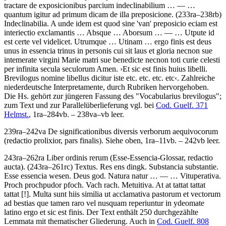
tractare de exposicionibus parcium indeclinabilium
… — …
quantum igitur ad primum dicam de illa preposicione
. (233ra–238rb)
Indeclinabilia
.
A unde idem est quod sine 'van' preposicio eciam est
interiectio exclamantis
…
Absque
…
Aborsum
… — …
Utpute id
est certe vel videlicet. Utrumque
…
Utinam
…
ergo finis est deus
unus in essencia trinus in personis cui sit laus et gloria necnon sue
intemerate virgini Marie matri sue benedicte necnon toti curie celesti
per infinita secula seculorum Amen
.
›
Et sic est finis huius libelli.
Brevilogus nomine libellus dicitur iste etc. etc. etc. etc
‹
. Zahlreiche
niederdeutsche Interpretamente, durch Rubriken hervorgehoben.
Die Hs. gehört zur jüngeren Fassung des "Vocabularius brevilogus";
zum Text und zur Parallelüberlieferung vgl. bei
Cod. Guelf. 371
Helmst.
, 1ra–284vb. – 238va–vb leer.
239ra–242va
De significationibus diversis verborum aequivocorum
(redactio prolixior, pars finalis)
. Siehe oben, 1ra–11vb. – 242vb leer.
243ra–262ra
Liber ordinis rerum
(Esse-Essencia-Glossar, redactio
aucta)
. (243ra–261rc)
Textus
.
Res ens dingk. Substancia substantie.
Esse essencia wesen. Deus god. Natura natur
… — …
Vituperativa.
Proch prochpudor pfoch. Vach rach. Metuitiva. At at tattat tattat
tattat
[!]
. Multa sunt hiis similia ut acclamativa pastorum et vectorum
ad bestias que tamen raro vel nusquam reperiuntur in ydeomate
latino ergo et sic est finis
. Der Text enthält 250 durchgezählte
Lemmata mit thematischer Gliederung. Auch in
Cod. Guelf. 808