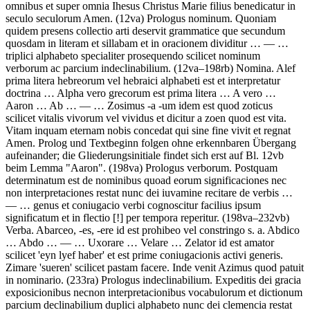
omnibus et super omnia Ihesus Christus Marie filius benedicatur in
seculo seculorum Amen
. (12va)
Prologus nominum
.
Quoniam
quidem presens collectio arti deservit grammatice que secundum
quosdam in literam et sillabam et in oracionem dividitur
… — …
triplici alphabeto specialiter prosequendo scilicet nominum
verborum ac parcium indeclinabilium
. (12va–198rb)
Nomina
.
Alef
prima litera hebreorum vel hebraici alphabeti est et interpretatur
doctrina
…
Alpha vero grecorum est prima litera
…
A vero
…
Aaron
…
Ab
… — …
Zosimus -a -um idem est quod zoticus
scilicet vitalis vivorum vel vividus et dicitur a zoen quod est vita.
Vitam inquam eternam nobis concedat qui sine fine vivit et regnat
Amen
. Prolog und Textbeginn folgen ohne erkennbaren Übergang
aufeinander; die Gliederungsinitiale findet sich erst auf Bl. 12vb
beim Lemma "Aaron". (198va)
Prologus verborum
.
Postquam
determinatum est de nominibus quoad eorum significaciones nec
non interpretaciones restat nunc dei iuvamine recitare de verbis
…
— …
genus et coniugacio verbi cognoscitur facilius ipsum
significatum et in flectio
[!]
per tempora reperitur
. (198va–232vb)
Verba
.
Abarceo, -es, -ere id est prohibeo vel constringo s. a. Abdico
…
Abdo
… — …
Uxorare
…
Velare
…
Zelator id est amator
scilicet 'eyn lyef haber' et est prime coniugacionis activi generis.
Zimare 'sueren' scilicet pastam facere. Inde venit Azimus quod patuit
in nominario
. (233ra)
Prologus indeclinabilium
.
Expeditis dei gracia
exposicionibus necnon interpretacionibus vocabulorum et dictionum
parcium declinabilium duplici alphabeto nunc dei clemencia restat