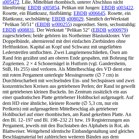
s005472
. Lilie, Mittelblatt rhombisch, unterer Abschluss nicht
lilienförmig:
EBDB
s005854
. Pelikan mit Jungen:
EBDB
s003422
.
Rosette, ein Blattkranz, fünfblättrig:
EBDB
s006645
. Rosette, ein
Blattkranz, sechsblättrig:
EBDB
s008029
. Sämtlich derWerkstatt
"Pelikan 50/51" (
EBDB
w000255
) zugeordnet. Stern, sechsstrahlig:
EBDB
s008831
. Der Werkstatt "Pelikan 52" (
EBDB
w000979
)
zugeschrieben; beide gehören ins Northeimer Blasiuskloster. Vier
Doppelbünde, alternierend mit drei einfachen Zierbünden ohne
Heftfunktion. Kapital an Kopf und Schwanz mit ungefärbten
Lederstreifen umflochten. Zwei Langriemenschließen, Ösen am
Rand fein gezähnt und am oberen Ende gespalten, mit Bohrung für
Zugriemen. 2 × 4 Schonernägel in Hutform (vgl. Gandersheim,
StiB, Hs 255) sind verloren. Als Mittelbeschlag des VD dient eine
mit rotem Pergament unterlegte Messingrosette (∅ 7 cm) in
Durchbrucharbeit mit wechselnden Ein- und Sechspässen und zwei
konzentrischen Kreisen aus getriebenen Perlen; der Rand ist gewellt
mit getriebenen kleinen Buckeln. Im Zentrum zusätzlich ein aus
einer quadratischen Platte getriebener Hohlbuckel aufgenagelt. Auf
dem HD eine ähnliche, kleinere Rosette (∅ 5,3 cm, nur ein
Perlkreis) mit aufgenageltem Mittelbeschlag als getriebener
Hohlbuckel auf einer rhombischen, am Rand gekerbten Platte. An
den Bl. 12–197 und Bl. 198–232 21 bzw. 19 Registerzungen aus
Pergament, jeweils mit den Buchstaben des Alphabets in Rot, als
Blattweiser. Weitgehend identische Einbandgestaltung und gleiches
Beschlagmaterial bei zahlreichen weiteren Bänden aus dem