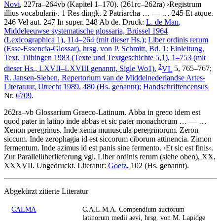
Novi
, 227ra–264vb (Kapitel 1–170). (261rc–262ra)
›
Registrum
illius vocabularii
‹
.
1 Res dingk. 2 Patriarcha
… — …
245 Et atque.
246 Vel aut. 247 In super. 248 Ab de
.
Druck:
L. de Man
,
Middeleeuwse systematische glossaria, Brüssel 1964
(Lexicographica 1), 114–264 (mit dieser Hs.);
Liber ordinis rerum
(Esse-Essencia-Glossar), hrsg. von
P. Schmitt
, Bd. 1: Einleitung,
Text, Tübingen 1983 (Texte und Textgeschichte 5,1), 1–753 (mit
2
dieser Hs., LXVII–LXVIII genannt, Sigle Wo1).
VL
5, 765–767;
R. Jansen-Sieben
, Repertorium van de Middelnederlandse Artes-
Literatuur, Utrecht 1989, 480 (Hs. genannt);
Handschriftencensus
Nr.
6709
.
262ra–vb
Glossarium Graeco-Latinum
.
Αbba in greco idem est
quod pater in latino inde abbas et sic pater monachorum
… — …
Xenon peregrinus. Inde xenia munuscula peregrinorum. Zeron
siccum. Inde zerophagia id est siccorum ciborum attinencia. Zimon
fermentum. Inde azimus id est panis sine fermento
.
›
Et sic est finis
‹
.
Zur Parallelüberlieferung vgl. Liber ordinis rerum (siehe oben), XX,
XXXVII. Ungedruckt.
Literatur:
Goetz
, 102 (Hs. genannt).
Abgekürzt zitierte Literatur
CALMA
C.A.L.M.A. Compendium auctorum
latinorum medii aevi, hrsg. von M. Lapidge