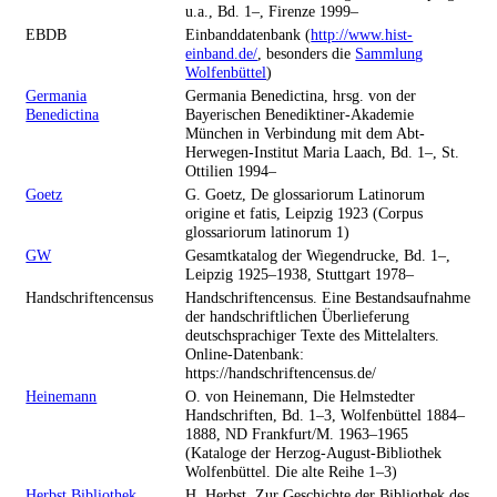
u.a., Bd. 1–, Firenze 1999–
EBDB
Einbanddatenbank (
http://www.hist-
einband.de/
, besonders die
Sammlung
Wolfenbüttel
)
Germania
Germania Benedictina, hrsg. von der
Benedictina
Bayerischen Benediktiner-Akademie
München in Verbindung mit dem Abt-
Herwegen-Institut Maria Laach, Bd. 1–, St.
Ottilien 1994–
Goetz
G. Goetz, De glossariorum Latinorum
origine et fatis, Leipzig 1923 (Corpus
glossariorum latinorum 1)
GW
Gesamtkatalog der Wiegendrucke, Bd. 1–,
Leipzig 1925–1938, Stuttgart 1978–
Handschriftencensus
Handschriftencensus. Eine Bestandsaufnahme
der handschriftlichen Überlieferung
deutschsprachiger Texte des Mittelalters.
Online-Datenbank:
https://handschriftencensus.de/
Heinemann
O. von Heinemann, Die Helmstedter
Handschriften, Bd. 1–3, Wolfenbüttel 1884–
1888, ND Frankfurt/M. 1963–1965
(Kataloge der Herzog-August-Bibliothek
Wolfenbüttel. Die alte Reihe 1–3)
Herbst Bibliothek
H. Herbst, Zur Geschichte der Bibliothek des