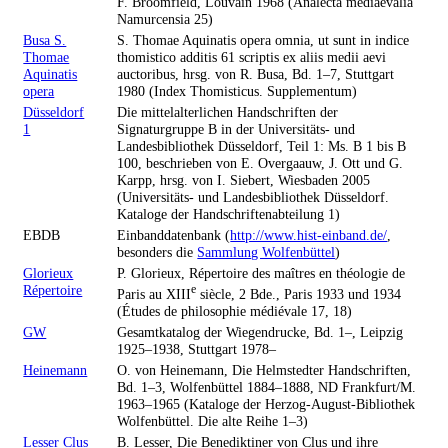
F. Broomfield, Louvain 1968 (Analecta mediaevalia
Namurcensia 25)
Busa S.
S. Thomae Aquinatis opera omnia, ut sunt in indice
Thomae
thomistico additis 61 scriptis ex aliis medii aevi
Aquinatis
auctoribus, hrsg. von R. Busa, Bd. 1–7, Stuttgart
opera
1980 (Index Thomisticus. Supplementum)
Düsseldorf
Die mittelalterlichen Handschriften der
1
Signaturgruppe B in der Universitäts- und
Landesbibliothek Düsseldorf, Teil 1: Ms. B 1 bis B
100, beschrieben von E. Overgaauw, J. Ott und G.
Karpp, hrsg. von I. Siebert, Wiesbaden 2005
(Universitäts- und Landesbibliothek Düsseldorf.
Kataloge der Handschriftenabteilung 1)
EBDB
Einbanddatenbank (
http://www.hist-einband.de/
,
besonders die
Sammlung Wolfenbüttel
)
Glorieux
P. Glorieux, Répertoire des maîtres en théologie de
Répertoire
e
Paris au XIII
siècle, 2 Bde., Paris 1933 und 1934
(Études de philosophie médiévale 17, 18)
GW
Gesamtkatalog der Wiegendrucke, Bd. 1–, Leipzig
1925–1938, Stuttgart 1978–
Heinemann
O. von Heinemann, Die Helmstedter Handschriften,
Bd. 1–3, Wolfenbüttel 1884–1888, ND Frankfurt/M.
1963–1965 (Kataloge der Herzog-August-Bibliothek
Wolfenbüttel. Die alte Reihe 1–3)
Lesser Clus
B. Lesser, Die Benediktiner von Clus und ihre