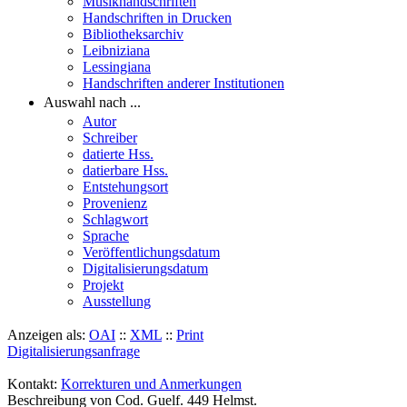
Musikhandschriften
Handschriften in Drucken
Bibliotheksarchiv
Leibniziana
Lessingiana
Handschriften anderer Institutionen
Auswahl nach ...
Autor
Schreiber
datierte Hss.
datierbare Hss.
Entstehungsort
Provenienz
Schlagwort
Sprache
Veröffentlichungsdatum
Digitalisierungsdatum
Projekt
Ausstellung
Anzeigen als:
OAI
::
XML
::
Print
Digitalisierungsanfrage
Kontakt:
Korrekturen und Anmerkungen
Beschreibung von Cod. Guelf. 449 Helmst.