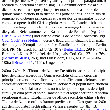
distincti per literas Alphabeti signatis igitur a primum paragrafum, b
secundum, c tercium et sic de singulis. Ponuntur eciam hic alique
dictiones secundarie que principaliter non sunt hic annotate de
quibus tamen mencio fit in dictionibus principalibus unde in hiis fit
remissio ad dictiones principales et paragrafos determinatos. Et pro
completo opere sit tibi Christe gloria. Amen
‹
. Es handelt sich um
eine Sammlung zahlreicher Autoritäten; vorrangig benutzt wurden
die großen Beichtsummen von Raimundus de Pennaforti (vgl.
Cod.
Guelf. 526 Helmst.
) und Bartholomaeus de Sancto Concordio (vgl.
Cod. Guelf. 383 Helmst.
), deren Gliederung in einzelne Lemmata
der anonyme Kompilator übernahm. Parallelüberlieferung in Berlin,
SBBPK, Ms. theol. fol. 237, 72r–207r (
Berlin 13,2,1
, 298 Nr. 447);
Bernkastel-Kues, Bibliothek des Hospitals, Cod. Cus. 271, 1r–76v
(
Bernkastel-Kues
, 263), und Düsseldorf, ULB, Ms. B 24, 42ra–
186ra (
Düsseldorf 1
, 116f.). Ungedruckt.
240ra–249ra
Ps.-Thomas de Aquino
:
De officio sacerdotis
.
›
Incipit
liber de officio sacerdotis
‹
.
Quia ssacerdotis officium circa tria
principaliter versatur videlicet divinorum officiorum celebracionem
ecclesiasticorum sacramentorum collacionem et populi instructionem
… — …
tales faciat sacerdotes nostris temporibus quales descripti
sunt. Qui cum patre et spiritu sancto vivit et regnat per infinita secula
seculorum Amen
.
›
Explicit liber de officio sacerdotis editus a fratre
Thoma de Aquino ordinis fratrum predicatorum. Deo gracias
‹
. 240r
auf dem Kopfsteg nachträgliche Verfasserangabe (15. Jh.):
B.