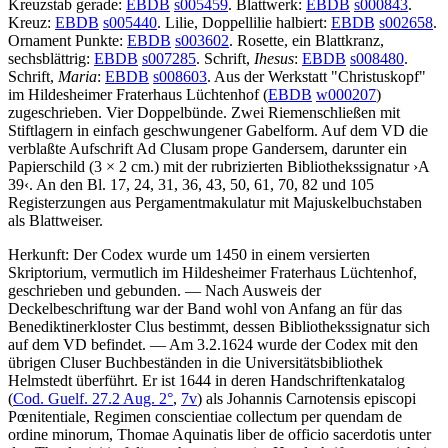
Kreuzstab gerade:
EBDB
s005459
. Blattwerk:
EBDB
s000843
.
Kreuz:
EBDB
s005440
. Lilie, Doppellilie halbiert:
EBDB
s002658
.
Ornament Punkte:
EBDB
s003602
. Rosette, ein Blattkranz,
sechsblättrig:
EBDB
s007285
. Schrift,
Ihesus
:
EBDB
s008480
.
Schrift,
Maria
:
EBDB
s008603
. Aus der Werkstatt "Christuskopf"
im Hildesheimer Fraterhaus Lüchtenhof (
EBDB
w000207
)
zugeschrieben. Vier Doppelbünde. Zwei Riemenschließen mit
Stiftlagern in einfach geschwungener Gabelform. Auf dem VD die
verblaßte Aufschrift
Ad Clusam prope Gandersem
, darunter ein
Papierschild (3 × 2 cm.) mit der rubrizierten Bibliothekssignatur
›
A
39
‹
. An den Bl. 17, 24, 31, 36, 43, 50, 61, 70, 82 und 105
Registerzungen aus Pergamentmakulatur mit Majuskelbuchstaben
als Blattweiser.
Herkunft: Der Codex wurde um 1450 in einem versierten
Skriptorium, vermutlich im Hildesheimer Fraterhaus Lüchtenhof,
geschrieben und gebunden. — Nach Ausweis der
Deckelbeschriftung war der Band wohl von Anfang an für das
Benediktinerkloster Clus bestimmt, dessen Bibliothekssignatur sich
auf dem VD befindet. — Am 3.2.1624 wurde der Codex mit den
übrigen Cluser Buchbeständen in die Universitätsbibliothek
Helmstedt überführt. Er ist 1644 in deren Handschriftenkatalog
(
Cod. Guelf. 27.2 Aug. 2°
,
7v
) als
Johannis Carnotensis episcopi
Pœnitentiale, Regimen conscientiae collectum per quendam de
ordine minorum, Thomae Aquinatis liber de officio sacerdotis
unter