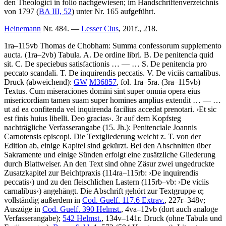
den
Theologici in folio
nachgewiesen; im Handschriftenverzeichnis
von 1797 (
BA III, 52
) unter Nr.
165
aufgeführt.
Heinemann
Nr. 484. —
Lesser Clus
, 201f., 218.
1ra–115vb
Thomas de Chobham
:
Summa confessorum
supplemento
aucta
. (1ra–2vb)
Tabula
.
A. De ordine libri. B. De penitencia quid
sit. C. De speciebus satisfactionis
… — …
S. De penitencia pro
peccato scandali. T. De inquirendis peccatis. V. De viciis carnalibus
.
Druck (abweichend):
GW
M36857
, fol. 1ra–5ra. (3ra–115vb)
Textus
.
Cum miseraciones domini sint super omnia opera eius
misericordiam tamen suam super homines amplius extendit
… — …
ut ad ea confitenda vel inquirenda facilius accedat prenotari
.
›
Et sic
est finis huius libelli. Deo gracias
‹
. 3r auf dem Kopfsteg
nachträgliche Verfasserangabe (15. Jh.):
Penitenciale Joannis
Carnotensis episcopi
. Die Textgliederung weicht z. T. von der
Edition ab, einige Kapitel sind gekürzt. Bei den Abschnitten über
Sakramente und einige Sünden erfolgt eine zusätzliche Gliederung
durch Blattweiser. An den Text sind ohne Zäsur zwei ungedruckte
Zusatzkapitel zur Beichtpraxis (114ra–115rb:
›
De inquirendis
peccatis
‹
) und zu den fleischlichen Lastern (115rb–vb:
›
De viciis
carnalibus
‹
) angehängt. Die Abschrift gehört zur Textgruppe α;
vollständig außerdem in
Cod. Guelf. 117.6 Extrav.
, 227r–348v;
Auszüge in
Cod. Guelf. 390 Helmst.
, 4va–12vb (dort auch analoge
Verfasserangabe);
542 Helmst.
, 134v–141r.
Druck (ohne Tabula und