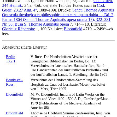
Thomas Aquinas
(gleiche Hand wie oben, 3r). Auch in
Cod. Guelf.
344 Helmst.
, 34ra–45rb; der erste Teil des Textes auch in
Cod.
Guelf. 23.27 Aug. 4°
, 108r–109r.
Drucke:
Sancti Thomae Aquinatis
Opuscula theologica et philosophica tam certa quam dubia…, Bd. 2,
Parma 1864 (Sancti Thomae Aquinatis opera omnia 17), 322–331
Nr. 58;
Busa S. Thomae Aquinatis opera
7, 714–718.
Literatur:
Glorieux Répertoire
1, 100 Nr. 14ec;
Bloomfield
4719. – 249rb–vb
leer.
Abgekürzt zitierte Literatur
Berlin
V. Rose, Die Handschriften-Verzeichnisse der
13,2,1
Königlichen Bibliotheken zu Berlin, Bd. 13:
Verzeichniss der lateinischen Handschriften, Bd. 2:
Die Handschriften der kurfürstlichen Bibliothek und
der kurfürstlichen Lande, 1. Abteilung, Berlin 1901
Bernkastel-
Verzeichnis der Handschriften-Sammlung des
Kues
Hospitals zu Cues bei Bernkastel/Mosel, bearbeitet
von J. Marx, Trier 1905
Bloomfield
M. W. Bloomfield, Incipits of Latin Works on the
Virtues and Vices 1100–1500 A.D., Cambridge/Mass.
1979 (Publications of the Medieval Academy of
America 88)
Broomfield
Thomae de Chobham Summa confessorum, hrsg. von