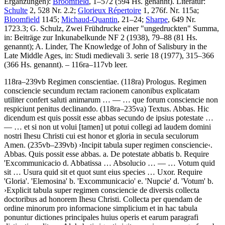
Ergänzungen):
Broomfield
, 1–572 (594 Hs. genannt).
Literatur:
Schulte
2, 528 Nr. 2.2;
Glorieux Répertoire
1, 276f. Nr. 115a;
Bloomfield
1145;
Michaud-Quantin
, 21–24;
Sharpe
, 649 Nr.
1723.3;
G. Schulz
, Zwei Frühdrucke einer "ungedruckten" Summa,
in: Beiträge zur Inkunabelkunde NF 2 (1938), 79–88 (81 Hs.
genannt);
A. Linder
, The Knowledge of John of Salisbury in the
Late Middle Ages, in: Studi medievali 3. serie 18 (1977), 315–366
(366 Hs. genannt). – 116ra–117vb leer.
118ra–239vb
Regimen conscientiae
. (118ra)
Prologus
.
Regimen
consciencie secundum rectam racionem canonibus explicatam
utiliter confert saluti animarum
… — …
que forum consciencie non
respiciunt penitus declinando
. (118ra–235va)
Textus
.
Abbas. Hic
dicendum est quis possit esse abbas secundo de ipsius potestate
…
— …
et si non ut volui
[tamen]
ut potui collegi ad laudem domini
nostri Ihesu Christi cui est honor et gloria in secula seculorum
Amen
. (235vb–239vb)
›
Incipit tabula super regimen consciencie
‹
.
Abbas. Quis possit esse abbas. a. De potestate abbatis b. Require
'Excommunicacio d. Abbatissa
…
Absolucio
… — …
Votum quid
sit
…
Usura quid sit et quot sunt eius species
…
Uxor. Require
'Gloria'. 'Elemosina' b. 'Excommunicacio' e. 'Nupcie' d. 'Votum' b
.
›
Explicit tabula super regimen consciencie de diversis collecta
doctoribus ad honorem Ihesu Christi. Collecta per quendam de
ordine minorum pro informacione simplicium et in hac tabula
ponuntur dictiones principales huius operis et earum paragrafi