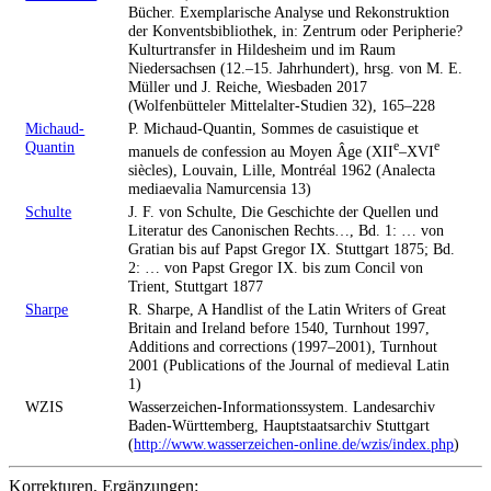
Bücher. Exemplarische Analyse und Rekonstruktion
der Konventsbibliothek, in: Zentrum oder Peripherie?
Kulturtransfer in Hildesheim und im Raum
Niedersachsen (12.–15. Jahrhundert), hrsg. von M. E.
Müller und J. Reiche, Wiesbaden 2017
(Wolfenbütteler Mittelalter-Studien 32), 165–228
Michaud-
P. Michaud-Quantin, Sommes de casuistique et
Quantin
e
e
manuels de confession au Moyen Âge (XII
–XVI
siècles), Louvain, Lille, Montréal 1962 (Analecta
mediaevalia Namurcensia 13)
Schulte
J. F. von Schulte, Die Geschichte der Quellen und
Literatur des Canonischen Rechts…, Bd. 1: … von
Gratian bis auf Papst Gregor IX. Stuttgart 1875; Bd.
2: … von Papst Gregor IX. bis zum Concil von
Trient, Stuttgart 1877
Sharpe
R. Sharpe, A Handlist of the Latin Writers of Great
Britain and Ireland before 1540, Turnhout 1997,
Additions and corrections (1997–2001), Turnhout
2001 (Publications of the Journal of medieval Latin
1)
WZIS
Wasserzeichen-Informationssystem. Landesarchiv
Baden-Württemberg, Hauptstaatsarchiv Stuttgart
(
http://www.wasserzeichen-online.de/wzis/index.php
)
Korrekturen, Ergänzungen: