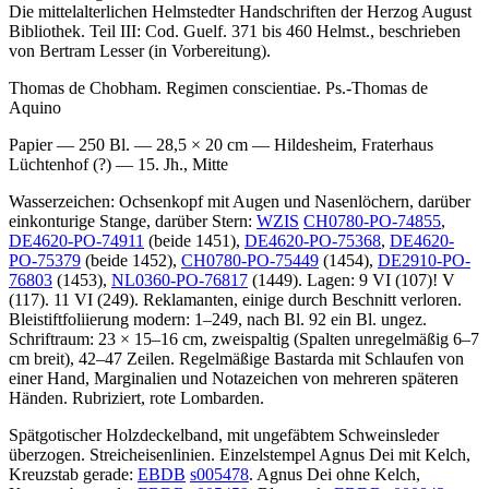
Die mittelalterlichen Helmstedter Handschriften der Herzog August
Bibliothek. Teil III: Cod. Guelf. 371 bis 460 Helmst., beschrieben
von Bertram Lesser (in Vorbereitung).
Thomas de Chobham. Regimen conscientiae. Ps.-Thomas de
Aquino
Papier — 250 Bl. — 28,5 × 20 cm — Hildesheim, Fraterhaus
Lüchtenhof (?) — 15. Jh., Mitte
Wasserzeichen: Ochsenkopf mit Augen und Nasenlöchern, darüber
einkonturige Stange, darüber Stern:
WZIS
CH0780-PO-74855
,
DE4620-PO-74911
(beide 1451),
DE4620-PO-75368
,
DE4620-
PO-75379
(beide 1452),
CH0780-PO-75449
(1454),
DE2910-PO-
76803
(1453),
NL0360-PO-76817
(1449). Lagen: 9 VI (107)! V
(117). 11 VI (249). Reklamanten, einige durch Beschnitt verloren.
Bleistiftfoliierung modern:
1
–
249
, nach Bl. 92 ein Bl. ungez.
Schriftraum: 23 × 15–16 cm, zweispaltig (Spalten unregelmäßig 6–7
cm breit), 42–47 Zeilen. Regelmäßige Bastarda mit Schlaufen von
einer Hand, Marginalien und Notazeichen von mehreren späteren
Händen. Rubriziert, rote Lombarden.
Spätgotischer Holzdeckelband, mit ungefäbtem Schweinsleder
überzogen. Streicheisenlinien. Einzelstempel Agnus Dei mit Kelch,
Kreuzstab gerade:
EBDB
s005478
. Agnus Dei ohne Kelch,