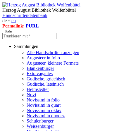
Herzog August Bibliothek Wolfenbüttel
Handschriftendatenbank
de ::
en
Permalink:
PURL
Suche
Sammlungen
Alle Handschriften anzeigen
Augusteer in folio
Augusteer, kleinere Formate
Blankenburger
Extravagantes
Gudische, griechisch
Gudische, lateinisch
Helmstedter
Novi
Novissimi in folio
Novissimi in quart
Novissimi in oktav
Novissimi in duodez
Schulenburger
Weissenburger