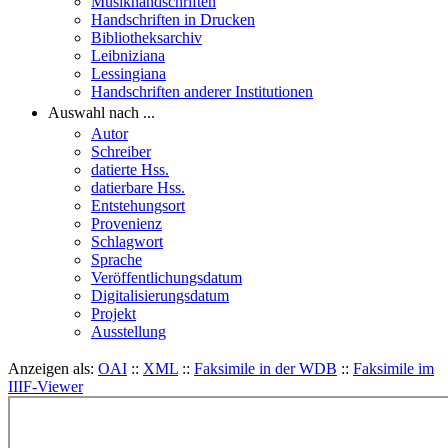
Musikhandschriften
Handschriften in Drucken
Bibliotheksarchiv
Leibniziana
Lessingiana
Handschriften anderer Institutionen
Auswahl nach ...
Autor
Schreiber
datierte Hss.
datierbare Hss.
Entstehungsort
Provenienz
Schlagwort
Sprache
Veröffentlichungsdatum
Digitalisierungsdatum
Projekt
Ausstellung
Anzeigen als:
OAI
::
XML
::
Faksimile in der WDB
::
Faksimile im
IIIF-Viewer