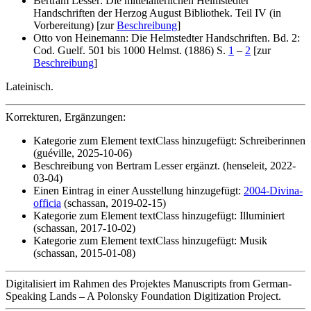
Bertram Lesser: Die mittelalterlichen Helmstedter
Handschriften der Herzog August Bibliothek. Teil IV (in
Vorbereitung) [zur
Beschreibung
]
Otto von Heinemann: Die Helmstedter Handschriften. Bd. 2:
Cod. Guelf. 501 bis 1000 Helmst. (1886) S.
1
–
2
[zur
Beschreibung
]
Lateinisch.
Korrekturen, Ergänzungen:
Kategorie zum Element textClass hinzugefügt: Schreiberinnen
(guéville, 2025-10-06)
Beschreibung von Bertram Lesser ergänzt. (henseleit, 2022-
03-04)
Einen Eintrag in einer Ausstellung hinzugefügt:
2004-Divina-
officia
(schassan, 2019-02-15)
Kategorie zum Element textClass hinzugefügt: Illuminiert
(schassan, 2017-10-02)
Kategorie zum Element textClass hinzugefügt: Musik
(schassan, 2015-01-08)
Digitalisiert im Rahmen des Projektes Manuscripts from German-
Speaking Lands – A Polonsky Foundation Digitization Project.