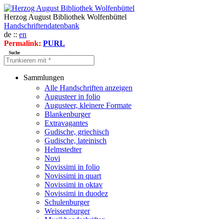
Herzog August Bibliothek Wolfenbüttel
Handschriftendatenbank
de ::
en
Permalink:
PURL
Suche
Sammlungen
Alle Handschriften anzeigen
Augusteer in folio
Augusteer, kleinere Formate
Blankenburger
Extravagantes
Gudische, griechisch
Gudische, lateinisch
Helmstedter
Novi
Novissimi in folio
Novissimi in quart
Novissimi in oktav
Novissimi in duodez
Schulenburger
Weissenburger