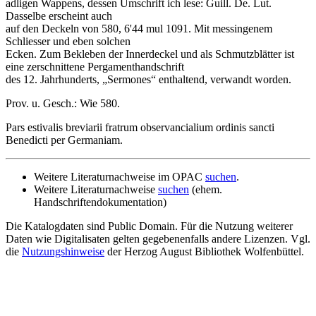
adligen Wappens, dessen Umschrift ich lese: Guill. De. Lut.
Dasselbe erscheint auch
auf den Deckeln von 580, 6'44 mul 1091. Mit messingenem
Schliesser und eben solchen
Ecken. Zum Bekleben der Innerdeckel und als Schmutzblätter ist
eine zerschnittene Pergamenthandschrift
des 12. Jahrhunderts, „Sermones“ enthaltend, verwandt worden.
Prov. u. Gesch.: Wie 580.
Pars estivalis breviarii fratrum observancialium ordinis sancti
Benedicti per Germaniam.
Weitere Literaturnachweise im OPAC
suchen
.
Weitere Literaturnachweise
suchen
(ehem.
Handschriftendokumentation)
Die Katalogdaten sind Public Domain. Für die Nutzung weiterer
Daten wie Digitalisaten gelten gegebenenfalls andere Lizenzen. Vgl.
die
Nutzungshinweise
der Herzog August Bibliothek Wolfenbüttel.