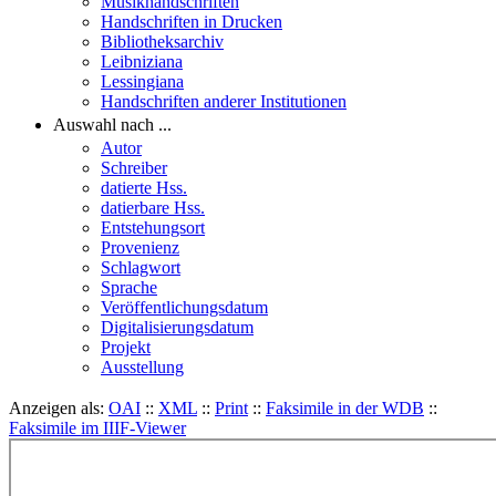
Musikhandschriften
Handschriften in Drucken
Bibliotheksarchiv
Leibniziana
Lessingiana
Handschriften anderer Institutionen
Auswahl nach ...
Autor
Schreiber
datierte Hss.
datierbare Hss.
Entstehungsort
Provenienz
Schlagwort
Sprache
Veröffentlichungsdatum
Digitalisierungsdatum
Projekt
Ausstellung
Anzeigen als:
OAI
::
XML
::
Print
::
Faksimile in der WDB
::
Faksimile im IIIF-Viewer