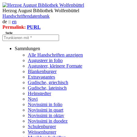
Herzog August Bibliothek Wolfenbüttel
Handschriftendatenbank
de ::
en
Permalink:
PURL
Suche
Sammlungen
Alle Handschriften anzeigen
Augusteer in folio
Augusteer, kleinere Formate
Blankenburger
Extravagantes
Gudische, griechisch
Gudische, lateinisch
Helmstedter
Novi
Novissimi in folio
Novissimi in quart
Novissimi in oktav
Novissimi in duodez
Schulenburger
Weissenburger