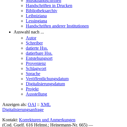
Musikhandschriften
Handschriften in Drucken
Bibliotheksarchiv
Leibniziana
Lessingiana
Handschriften anderer Institutionen
Auswahl nach ...
Autor
Schreiber
datierte Hss.
datierbare Hss.
Entstehungsort
Provenienz
Schlagwort
Sprache
Veröffentlichungsdatum
Digitalisierungsdatum
Projekt
Ausstellung
Anzeigen als:
OAI
::
XML
Digitalisierungsanfrage
Kontakt:
Korrekturen und Anmerkungen
(Cod. Guelf. 616 Helmst.; Heinemann-Nr. 665) —