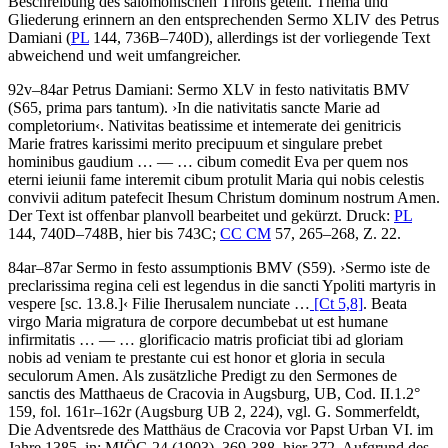
Beschreibung des salomonischen Throns geteilt. Thema und
Gliederung erinnern an den entsprechenden Sermo XLIV des Petrus
Damiani (
PL
144, 736B–740D), allerdings ist der vorliegende Text
abweichend und weit umfangreicher.
92v–84ar
Petrus Damiani
:
Sermo XLV in festo nativitatis BMV
(S65, prima pars tantum)
.
›
In die nativitatis sancte Marie ad
completorium
‹
.
Nativitas beatissime et intemerate dei genitricis
Marie fratres karissimi merito precipuum et singulare prebet
hominibus gaudium
… — …
cibum comedit Eva per quem nos
eterni ieiunii fame interemit cibum protulit Maria qui nobis celestis
convivii aditum patefecit Ihesum Christum dominum nostrum Amen
.
Der Text ist offenbar planvoll bearbeitet und gekürzt.
Druck:
PL
144, 740D–748B, hier bis 743C;
CC CM
57, 265–268, Z. 22.
84ar–87ar
Sermo in festo assumptionis BMV (S59)
.
›
Sermo iste de
preclarissima regina celi est legendus in die sancti Ypoliti martyris in
vespere
[sc. 13.8.]
‹
Filie Iherusalem nunciate …
[Ct 5,8]
. Beata
virgo Maria migratura de corpore decumbebat ut est humane
infirmitatis
… — …
glorificacio matris proficiat tibi ad gloriam
nobis ad veniam te prestante cui est honor et gloria in secula
seculorum Amen
. Als zusätzliche Predigt zu den Sermones de
sanctis des Matthaeus de Cracovia in Augsburg, UB, Cod. II.1.2°
159, fol. 161r–162r (
Augsburg UB 2
, 224), vgl.
G. Sommerfeldt
,
Die Adventsrede des Matthäus de Cracovia vor Papst Urban VI. im
Jahre 1385, in: MIÖG 24 (1903), 369-388, hier 372. Aufgrund des