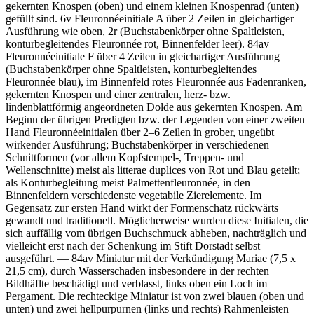
gekernten Knospen (oben) und einem kleinen Knospenrad (unten)
gefüllt sind. 6v Fleuronnéeinitiale
A
über 2 Zeilen in gleichartiger
Ausführung wie oben, 2r (Buchstabenkörper ohne Spaltleisten,
konturbegleitendes Fleuronnée rot, Binnenfelder leer). 84av
Fleuronnéeinitiale
F
über 4 Zeilen in gleichartiger Ausführung
(Buchstabenkörper ohne Spaltleisten, konturbegleitendes
Fleuronnée blau), im Binnenfeld rotes Fleuronnée aus Fadenranken,
gekernten Knospen und einer zentralen, herz- bzw.
lindenblattförmig angeordneten Dolde aus gekernten Knospen. Am
Beginn der übrigen Predigten bzw. der Legenden von einer zweiten
Hand Fleuronnéeinitialen über 2–6 Zeilen in grober, ungeübt
wirkender Ausführung; Buchstabenkörper in verschiedenen
Schnittformen (vor allem Kopfstempel-, Treppen- und
Wellenschnitte) meist als litterae duplices von Rot und Blau geteilt;
als Konturbegleitung meist Palmettenfleuronnée, in den
Binnenfeldern verschiedenste vegetabile Zierelemente. Im
Gegensatz zur ersten Hand wirkt der Formenschatz rückwärts
gewandt und traditionell. Möglicherweise wurden diese Initialen, die
sich auffällig vom übrigen Buchschmuck abheben, nachträglich und
vielleicht erst nach der Schenkung im Stift Dorstadt selbst
ausgeführt. — 84av Miniatur mit der Verkündigung Mariae (7,5 x
21,5 cm), durch Wasserschaden insbesondere in der rechten
Bildhäflte beschädigt und verblasst, links oben ein Loch im
Pergament. Die rechteckige Miniatur ist von zwei blauen (oben und
unten) und zwei hellpurpurnen (links und rechts) Rahmenleisten