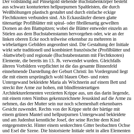
Der vollständig auf Pinselgold stehende Buchstabenkörper besteht
aus schwarz konturierten hellpurpurnen Spaltleisten, die durch
Weißhöhungen plastisch gestaltet und durch einfache eckige
Flechtknoten verbunden sind. Als Eckausläufer dienen glatte
tütenartige Profilblätter mit spiral- oder fibrillenartig gewellten
Dornen an den Blattspitzen; wobei die Blätter entweder einzeln an
Stielen aus dem Buchstabenstamm hervorgehen oder, wie an der
linken oberen Ecke noch teilweise erkennbar zu mehreren in
wirbelartigen Gebilden angeordnet sind. Die Gestaltung der Initiale
wirkt sehr traditionell und kombiniert französische (Profilblätter und
-blattwirbel) und regionale (Buchstabenstamm mit Flechtknoten)
Elemente, die bereits im 13. Jh. verwendet wurden. Gleichfalls
älteren Vorbildern verpflichtet ist die das gesamte Binnenfeld
einnehmende Darstellung der Geburt Christi: Im Vordergrund liegt
die mit einem ursprünglich wohl blauen Ober- und roten
Untergewand bekleidete Maria als Wöchnerin auf einem Bett und
streckt ihre Arme zur hohen, mit blindfensterartigen
Architekturelementen verzierten Krippe aus, um das darin liegende,
mit einem roten Nimbus gekennzeichnete Jesuskind auf die Arme zu
nehmen, das der Mutter sein nur noch schemenhaft erkennbares
Gesicht zuwendet. Rechts von der Krippe steht der bärtige mit
einem grünen Mantel und hellpurpurnen Untergewand bekleidete
und am Judenhut kenntliche Josef, der seine Rechte dem Kind
entgegenstreckt. Hinter einem senkrechten Gitter beobachten Ochse
und Esel die Szene. Die historisierte Initiale steht in allen Elementen