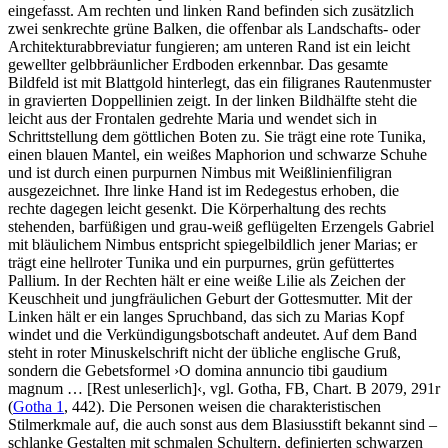
eingefasst. Am rechten und linken Rand befinden sich zusätzlich
zwei senkrechte grüne Balken, die offenbar als Landschafts- oder
Architekturabbreviatur fungieren; am unteren Rand ist ein leicht
gewellter gelbbräunlicher Erdboden erkennbar. Das gesamte
Bildfeld ist mit Blattgold hinterlegt, das ein filigranes Rautenmuster
in gravierten Doppellinien zeigt. In der linken Bildhälfte steht die
leicht aus der Frontalen gedrehte Maria und wendet sich in
Schrittstellung dem göttlichen Boten zu. Sie trägt eine rote Tunika,
einen blauen Mantel, ein weißes Maphorion und schwarze Schuhe
und ist durch einen purpurnen Nimbus mit Weißlinienfiligran
ausgezeichnet. Ihre linke Hand ist im Redegestus erhoben, die
rechte dagegen leicht gesenkt. Die Körperhaltung des rechts
stehenden, barfüßigen und grau-weiß geflügelten Erzengels Gabriel
mit bläulichem Nimbus entspricht spiegelbildlich jener Marias; er
trägt eine hellroter Tunika und ein purpurnes, grün gefüttertes
Pallium. In der Rechten hält er eine weiße Lilie als Zeichen der
Keuschheit und jungfräulichen Geburt der Gottesmutter. Mit der
Linken hält er ein langes Spruchband, das sich zu Marias Kopf
windet und die Verkündigungsbotschaft andeutet. Auf dem Band
steht in roter Minuskelschrift nicht der übliche englische Gruß,
sondern die Gebetsformel
›
O domina annuncio tibi gaudium
magnum …
[Rest unleserlich]
‹
, vgl. Gotha, FB, Chart. B 2079, 291r
(
Gotha 1
, 442). Die Personen weisen die charakteristischen
Stilmerkmale auf, die auch sonst aus dem Blasiusstift bekannt sind –
schlanke Gestalten mit schmalen Schultern, definierten schwarzen