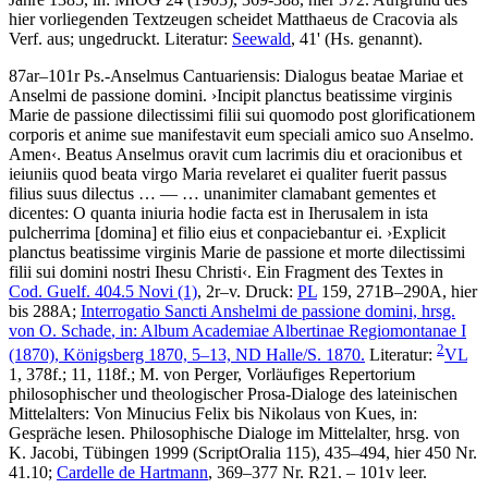
hier vorliegenden Textzeugen scheidet Matthaeus de Cracovia als
Verf. aus; ungedruckt.
Literatur:
Seewald
, 41' (Hs. genannt).
87ar–101r
Ps.-Anselmus Cantuariensis
:
Dialogus beatae Mariae et
Anselmi de passione domini
.
›
Incipit planctus beatissime virginis
Marie de passione dilectissimi filii sui quomodo post glorificationem
corporis et anime sue manifestavit eum speciali amico suo Anselmo.
Amen
‹
.
Beatus Anselmus oravit cum lacrimis diu et oracionibus et
ieiuniis quod beata virgo Maria revelaret ei qualiter fuerit passus
filius suus dilectus
… — …
unanimiter clamabant gementes et
dicentes: O quanta iniuria hodie facta est in Iherusalem in ista
pulcherrima
[domina]
et filio eius et conpaciebantur ei
.
›
Explicit
planctus beatissime virginis Marie de passione et morte dilectissimi
filii sui domini nostri Ihesu Christi
‹
. Ein Fragment des Textes in
Cod. Guelf. 404.5 Novi (1)
, 2r–v.
Druck:
PL
159, 271B–290A, hier
bis 288A;
Interrogatio Sancti Anshelmi de passione domini, hrsg.
von
O. Schade
, in: Album Academiae Albertinae Regiomontanae I
2
(1870), Königsberg 1870, 5–13, ND Halle/S. 1870.
Literatur:
VL
1, 378f.; 11, 118f.;
M. von Perger
, Vorläufiges Repertorium
philosophischer und theologischer Prosa-Dialoge des lateinischen
Mittelalters: Von Minucius Felix bis Nikolaus von Kues, in:
Gespräche lesen. Philosophische Dialoge im Mittelalter, hrsg. von
K. Jacobi
, Tübingen 1999 (ScriptOralia 115), 435–494, hier 450 Nr.
41.10;
Cardelle de Hartmann
, 369–377 Nr. R21. – 101v leer.