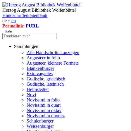
Herzog August Bibliothek Wolfenbüttel
Handschriftendatenbank
de ::
en
Permalink:
PURL
Suche
Sammlungen
Alle Handschriften anzeigen
Augusteer in folio
Augusteer, kleinere Formate
Blankenburger
Extravagantes
Gudische, griechisch
Gudische, lateinisch
Helmstedter
Novi
Novissimi in folio
Novissimi in quart
Novissimi in oktav
Novissimi in duodez
Schulenburger
Weissenburger