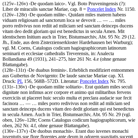
(125v–126v)
›
De quodam laico
‹
. Vgl. Boto Pruveningensis (?):
Liber de miraculis sanctae Mariae, cap. 8 =
Poncelet Index
Nr. 1150.
(126v–128r)
›
De quodam milite
‹
.
Quidam miles matrem habens
viduam religiosam ad sanctorum loca se devovit
… — …
miles
porro redivivus non rediit ad miliciam sed sanctam deinceps ducens
vitam deo dedit gloriam qui est benedictus in secula Amen
. Mit
identischem Initium auch in Trier, Bistumsarchiv, Abt. 95 Nr. 29 (12.
Jh., Ende, aus dem Zisterzienserkloster Hardehausen bei Warburg);
vgl.
M. Coens
, Catalogus codicum hagiographicorum latinorum
seminarii et ecclesiae cathedralis Treverensis, in: Analecta
Bollandiana 49 (1931), 241–275, hier 261 Nr. 4.e (ohne genaue
Blattangabe).
(128r–131r)
›
De duabus feminis
‹
. Erheblich modifiziert entnommen
aus Guibertus de Novigento: De laude sanctae Mariae cap. XI.
Druck:
PL
156, 568B–572D.
Literatur:
Poncelet Index
Nr. 795.
(131r–136v)
›
De quodam milite solitario
‹
.
Erat quidam miles seculi
dignitate non infimus acer corpore et animo qui militaribus fervens
exerciciis ut placeret huic seculo multa et preclara audacie sue fecit
facinora
… — …
miles porro redivivus non rediit ad miliciam sed
sanctam deinceps ducens vitam deo dedit gloriam qui est benedictus
in secula Amen
. Auch in Trier, Bistumsarchiv, Abt. 95 Nr. 29 (vgl.
oben, 126v–128r;
Coens
Catalogus codicum hagiographicorum, wie
oben, 262 Nr. 4.f, ohne genaue Blattangabe).
(136v–137v)
›
De duobus monachis
‹
.
Erant duo iuvenes monachi
iuventutis sue flore florentes ante deum in odorem suavitatis sucepti