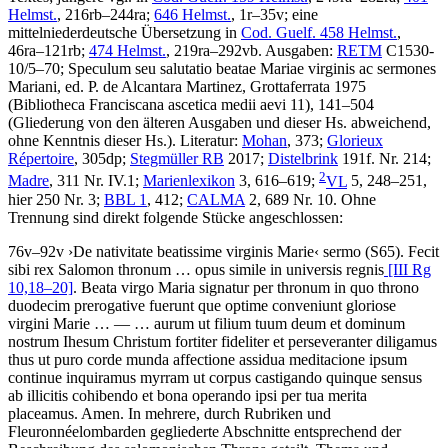
Helmst.
, 216rb–244ra;
646 Helmst.
, 1r–35v; eine
mittelniederdeutsche Übersetzung in
Cod. Guelf. 458 Helmst.
,
46ra–121rb;
474 Helmst.
, 219ra–292vb.
Ausgaben:
RETM
C1530-
10/5–70; Speculum seu salutatio beatae Mariae virginis ac sermones
Mariani, ed.
P. de Alcantara Martinez
, Grottaferrata 1975
(Bibliotheca Franciscana ascetica medii aevi 11), 141–504
(Gliederung von den älteren Ausgaben und dieser Hs. abweichend,
ohne Kenntnis dieser Hs.).
Literatur:
Mohan
, 373;
Glorieux
Répertoire
, 305dp;
Stegmüller RB
2017;
Distelbrink
191f. Nr. 214;
2
Madre
, 311 Nr. IV.1;
Marienlexikon
3, 616–619;
VL
5, 248–251,
hier 250 Nr. 3;
BBL 1
, 412;
CALMA
2, 689 Nr. 10. Ohne
Trennung sind direkt folgende Stücke angeschlossen:
76v–92v
›
De nativitate beatissime virginis Marie
‹
sermo (S65).
Fecit
sibi rex Salomon thronum … opus simile in universis regnis
[III Rg
10,18–20]
. Beata virgo Maria signatur per thronum in quo throno
duodecim prerogative fuerunt que optime conveniunt gloriose
virgini Marie
… — …
aurum ut filium tuum deum et dominum
nostrum Ihesum Christum fortiter fideliter et perseveranter diligamus
thus ut puro corde munda affectione assidua meditacione ipsum
continue inquiramus myrram ut corpus castigando quinque sensus
ab illicitis cohibendo et bona operando ipsi per tua merita
placeamus. Amen
. In mehrere, durch Rubriken und
Fleuronnéelombarden gegliederte Abschnitte entsprechend der