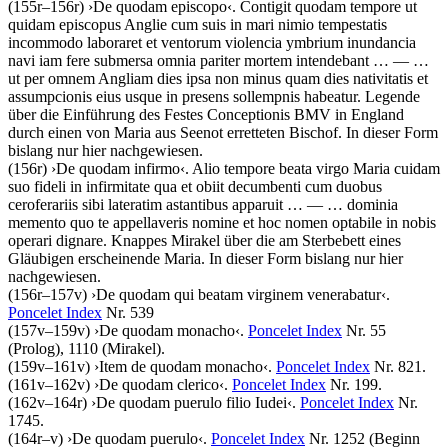
(155r–156r)
›
De quodam episcopo
‹
.
Contigit quodam tempore ut
quidam episcopus Anglie cum suis in mari nimio tempestatis
incommodo laboraret et ventorum violencia ymbrium inundancia
navi iam fere submersa omnia pariter mortem intendebant
… — …
ut per omnem Angliam dies ipsa non minus quam dies nativitatis et
assumpcionis eius usque in presens sollempnis habeatur
. Legende
über die Einführung des Festes Conceptionis BMV in England
durch einen von Maria aus Seenot erretteten Bischof. In dieser Form
bislang nur hier nachgewiesen.
(156r)
›
De quodam infirmo
‹
.
Alio tempore beata virgo Maria cuidam
suo fideli in infirmitate qua et obiit decumbenti cum duobus
ceroferariis sibi lateratim astantibus apparuit
… — …
dominia
memento quo te appellaveris nomine et hoc nomen optabile in nobis
operari dignare
. Knappes Mirakel über die am Sterbebett eines
Gläubigen erscheinende Maria. In dieser Form bislang nur hier
nachgewiesen.
(156r–157v)
›
De quodam qui beatam virginem venerabatur
‹
.
Poncelet Index
Nr. 539
(157v–159v)
›
De quodam monacho
‹
.
Poncelet Index
Nr. 55
(Prolog), 1110 (Mirakel).
(159v–161v)
›
Item de quodam monacho
‹
.
Poncelet Index
Nr. 821.
(161v–162v)
›
De quodam clerico
‹
.
Poncelet Index
Nr. 199.
(162v–164r)
›
De quodam puerulo filio Iudei
‹
.
Poncelet Index
Nr.
1745.
(164r–v)
›
De quodam puerulo
‹
.
Poncelet Index
Nr. 1252 (Beginn