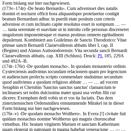
Form bislang nur hier nachgewiesen.
(173v–174r)
›
De beato Bernardo
‹
.
Cum advenisset dies natalis
domini et nocturni officii hora aliquantisper protelaretur contigit
beatum Bernardum adhuc in puerili etate positum cum ceteris
advenisse et cum inclinato capite resolutus esset in sompnum
… —
…
tanta serenitate et suavitate ut in introitu celle personas discerneret
singulorum imponentesque ei manus protinus omnem egritudinem
depulerunt
. Kombiniert aus Guilelmus de Sancto Theodorico: Vitae
primae sancti Bernardi Claraevallensis abbatis liber I, cap. II
(Beginn) und Alanus Autissiodorensis: Vita secunda sancti Bernardi
Claraevallensis abbatis, cap. XIII (Schluss).
Druck:
PL
185, 229A
und 492A–B.
(174r–176r)
›
De quodam monacho
‹
.
In quodam monasterio ordinis
Cysterciensis audivimus iocundam relacionem quam pro legencium
et audiencium profectu scripto commendare studuimus secundum
quod audivimus a quodam religioso abbate
… — …
ad vocem
Seraphin et Cherubin 'Sanctus sanctus sanctus' clamancium te
inclinasses set nobis dulcissima mater quasi usa verbis filii cui
diceres: Exemplum dedi vobis ut et vos ita faciatis
. Das dem
zisterziensischen Ordensmilieu entstammende Mirakel ist in dieser
Form bislang nur hier nachgewiesen.
(176r–v)
›
De quodam monacho Wolthero
‹
.
In Evera
[!]
civitate fuit
quidam monachus nomine Woltherus qui magnis choruscabat
virtutibus. Hic beatam virginem Mariam et sanctam Katherinam
quam elegerat in patronam in magna habebat veneracione
… — …