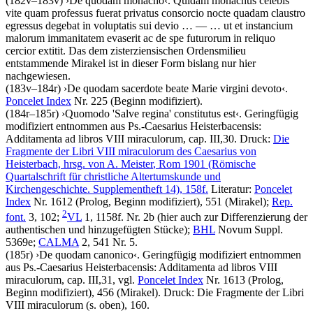
(182v–183v)
›
De quodam monacho
‹
.
Quidam monachus celebis
vite quam professus fuerat privatus consorcio nocte quadam claustro
egressus degebat in voluptatis sui devio
… — …
ut et instancium
malorum immanitatem evaserit ac de spe futurorum in reliquo
cercior extitit
. Das dem zisterziensischen Ordensmilieu
entstammende Mirakel ist in dieser Form bislang nur hier
nachgewiesen.
(183v–184r)
›
De quodam sacerdote beate Marie virgini devoto
‹
.
Poncelet Index
Nr. 225 (Beginn modifiziert).
(184r–185r)
›
Quomodo 'Salve regina' constitutus est
‹
. Geringfügig
modifiziert entnommen aus Ps.-Caesarius Heisterbacensis:
Additamenta ad libros VIII miraculorum, cap. III,30.
Druck:
Die
Fragmente der Libri VIII miraculorum des Caesarius von
Heisterbach, hrsg. von
A. Meister
, Rom 1901 (Römische
Quartalschrift für christliche Altertumskunde und
Kirchengeschichte. Supplementheft 14), 158f.
Literatur:
Poncelet
Index
Nr. 1612 (Prolog, Beginn modifiziert), 551 (Mirakel);
Rep.
2
font.
3, 102;
VL
1, 1158f. Nr. 2b (hier auch zur Differenzierung der
authentischen und hinzugefügten Stücke);
BHL
Novum Suppl.
5369e;
CALMA
2, 541 Nr. 5.
(185r)
›
De quodam canonico
‹
. Geringfügig modifiziert entnommen
aus Ps.-Caesarius Heisterbacensis: Additamenta ad libros VIII
miraculorum, cap. III,31, vgl.
Poncelet Index
Nr. 1613 (Prolog,
Beginn modifiziert), 456 (Mirakel).
Druck:
Die Fragmente der Libri
VIII miraculorum (s. oben), 160.