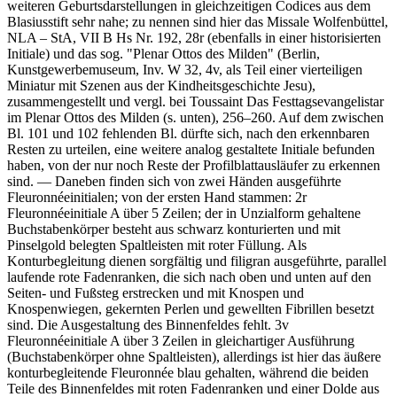
weiteren Geburtsdarstellungen in gleichzeitigen Codices aus dem
Blasiusstift sehr nahe; zu nennen sind hier das Missale Wolfenbüttel,
NLA – StA, VII B Hs Nr. 192, 28r (ebenfalls in einer historisierten
Initiale) und das sog. "Plenar Ottos des Milden" (Berlin,
Kunstgewerbemuseum, Inv. W 32, 4v, als Teil einer vierteiligen
Miniatur mit Szenen aus der Kindheitsgeschichte Jesu),
zusammengestellt und vergl. bei
Toussaint
Das Festtagsevangelistar
im Plenar Ottos des Milden (s. unten), 256–260. Auf dem zwischen
Bl. 101 und 102 fehlenden Bl. dürfte sich, nach den erkennbaren
Resten zu urteilen, eine weitere analog gestaltete Initiale befunden
haben, von der nur noch Reste der Profilblattausläufer zu erkennen
sind. — Daneben finden sich von zwei Händen ausgeführte
Fleuronnéeinitialen; von der ersten Hand stammen: 2r
Fleuronnéeinitiale
A
über 5 Zeilen; der in Unzialform gehaltene
Buchstabenkörper besteht aus schwarz konturierten und mit
Pinselgold belegten Spaltleisten mit roter Füllung. Als
Konturbegleitung dienen sorgfältig und filigran ausgeführte, parallel
laufende rote Fadenranken, die sich nach oben und unten auf den
Seiten- und Fußsteg erstrecken und mit Knospen und
Knospenwiegen, gekernten Perlen und gewellten Fibrillen besetzt
sind. Die Ausgestaltung des Binnenfeldes fehlt. 3v
Fleuronnéeinitiale
A
über 3 Zeilen in gleichartiger Ausführung
(Buchstabenkörper ohne Spaltleisten), allerdings ist hier das äußere
konturbegleitende Fleuronnée blau gehalten, während die beiden
Teile des Binnenfeldes mit roten Fadenranken und einer Dolde aus