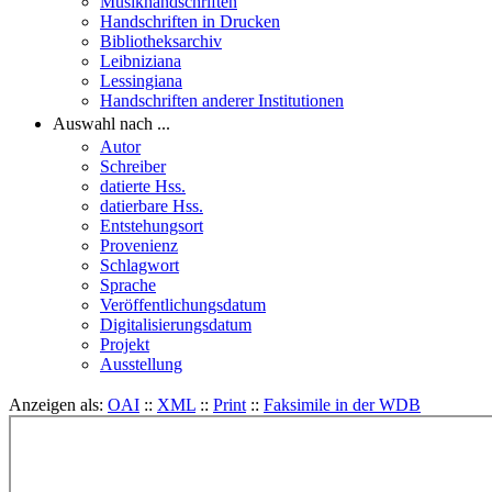
Musikhandschriften
Handschriften in Drucken
Bibliotheksarchiv
Leibniziana
Lessingiana
Handschriften anderer Institutionen
Auswahl nach ...
Autor
Schreiber
datierte Hss.
datierbare Hss.
Entstehungsort
Provenienz
Schlagwort
Sprache
Veröffentlichungsdatum
Digitalisierungsdatum
Projekt
Ausstellung
Anzeigen als:
OAI
::
XML
::
Print
::
Faksimile in der WDB