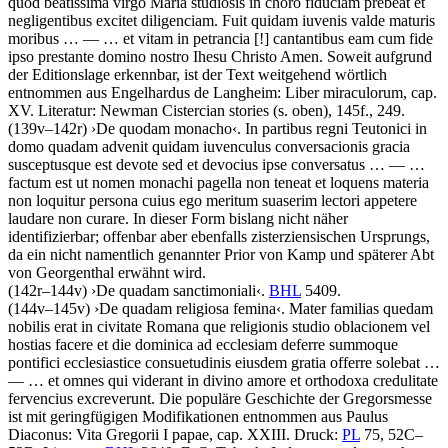
quod beatissima virgo Maria studiosis in choro fiduciam prebeat et
negligentibus excitet diligenciam. Fuit quidam iuvenis valde maturis
moribus
… — …
et vitam in petrancia
[!]
cantantibus eam cum fide
ipso prestante domino nostro Ihesu Christo Amen
. Soweit aufgrund
der Editionslage erkennbar, ist der Text weitgehend wörtlich
entnommen aus Engelhardus de Langheim: Liber miraculorum, cap.
XV.
Literatur:
Newman Cistercian stories (s. oben), 145f., 249.
(139v–142r)
›
De quodam monacho
‹
.
In partibus regni Teutonici in
domo quadam advenit quidam iuvenculus conversacionis gracia
susceptusque est devote sed et devocius ipse conversatus
… — …
factum est ut nomen monachi pagella non teneat et loquens materia
non loquitur persona cuius ego meritum suaserim lectori appetere
laudare non curare
. In dieser Form bislang nicht näher
identifizierbar; offenbar aber ebenfalls zisterziensischen Ursprungs,
da ein nicht namentlich genannter Prior von Kamp und späterer Abt
von Georgenthal erwähnt wird.
(142r–144v)
›
De quadam sanctimoniali
‹
.
BHL
5409.
(144v–145v)
›
De quadam religiosa femina
‹
.
Mater familias quedam
nobilis erat in civitate Romana que religionis studio oblacionem vel
hostias facere et die dominica ad ecclesiam deferre summoque
pontifici ecclesiastice consuetudinis eiusdem gratia offerre solebat
…
— …
et omnes qui viderant in divino amore et orthodoxa credulitate
fervencius excreverunt
. Die populäre Geschichte der Gregorsmesse
ist mit geringfügigen Modifikationen entnommen aus Paulus
Diaconus: Vita Gregorii I papae, cap. XXIII.
Druck:
PL
75, 52C–