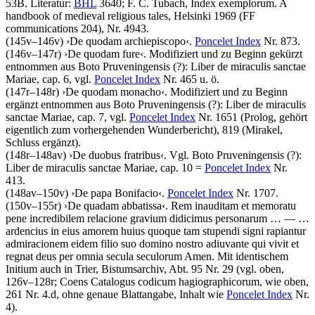
53B.
Literatur:
BHL
3640;
F. C. Tubach
, Index exemplorum. A
handbook of medieval religious tales, Helsinki 1969 (FF
communications 204), Nr. 4943.
(145v–146v)
›
De quodam archiepiscopo
‹
.
Poncelet Index
Nr. 873.
(146v–147r)
›
De quodam fure
‹
. Modifiziert und zu Beginn gekürzt
entnommen aus Boto Pruveningensis (?): Liber de miraculis sanctae
Mariae, cap. 6, vgl.
Poncelet Index
Nr. 465 u. ö.
(147r–148r)
›
De quodam monacho
‹
. Modifiziert und zu Beginn
ergänzt entnommen aus Boto Pruveningensis (?): Liber de miraculis
sanctae Mariae, cap. 7, vgl.
Poncelet Index
Nr. 1651 (Prolog, gehört
eigentlich zum vorhergehenden Wunderbericht), 819 (Mirakel,
Schluss ergänzt).
(148r–148av)
›
De duobus fratribus
‹
. Vgl. Boto Pruveningensis (?):
Liber de miraculis sanctae Mariae, cap. 10 =
Poncelet Index
Nr.
413.
(148av–150v)
›
De papa Bonifacio
‹
.
Poncelet Index
Nr. 1707.
(150v–155r)
›
De quadam abbatissa
‹
.
Rem inauditam et memoratu
pene incredibilem relacione gravium didicimus personarum
… — …
ardencius in eius amorem huius quoque tam stupendi signi rapiantur
admiracionem eidem filio suo domino nostro adiuvante qui vivit et
regnat deus per omnia secula seculorum Amen
. Mit identischem
Initium auch in Trier, Bistumsarchiv, Abt. 95 Nr. 29 (vgl. oben,
126v–128r;
Coens
Catalogus codicum hagiographicorum, wie oben,
261 Nr. 4.d, ohne genaue Blattangabe, Inhalt wie
Poncelet Index
Nr.
4).