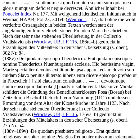
cantare
… — …
septimum est quod omnino secura sum quia mea
gloria numquam deficiet neque decrescet
. Ähnlicher Inhalt bei
Poncelet Index
Nr. 177. Mit weitgehend identischem Initium auch in
Weimar, HAAB, Fol 23, 301vb (
Weimar 1
, 117, dort ohne die wohl
verderbte Ortsangabe); in beiden Texten werden statt der
angekündigten fünf vielmehr sieben Freuden Maria beschrieben.
Nach der sehr nahe stehenden Überlieferung in der Collectio
Vratislaviensis (
Wrocław, UB, I F 115
, 186ra–b) gedruckt in:
Erzählungen des Mittelalters in deutscher Übersetzung (s. oben),
302 Nr. 84.
(188v)
›
De quodam episcopo Theoderico
‹
.
Fuit quidam episcopus
nomine Theodericus Nuenburgensis ecclesie. Hic beatissime virgini
Marie specialiter devotus extitit unde ipsa apparet eciam devoto suo
cuidam Slavo penitus illiterato iubens eum dicere episcopo prefato ut
in Plozscheh
[!]
sibi claustrum constituat
… — …
devotumque
suum episcopum laureola
[!]
martyrii sublimavit
. Das kurze Mirakel
schildert die Gründung des Benediktinerklosters Posa (Bosau) bei
Zeitz durch Bischof Dietrich I. von Naumburg (1111) und dessen
Ermordung vor dem Altar der Klosterkirche im Jahre 1123. Nach
der sehr nahe stehenden Überlieferung in der Collectio
Vratislaviensis (
Wrocław, UB, I F 115
, 176va–b) gedruckt in:
Erzählungen des Mittelalters in deutscher Übersetzung (s. oben),
275 Nr. 54.
(188v–189v)
›
De quodam presbitero religioso
‹
.
Erat quidam
religiosus presbiter nomine Pelagius frequenter missarum solempnia