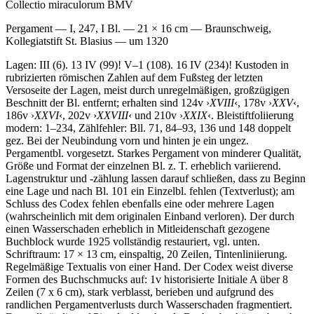
Collectio miraculorum BMV
Pergament — I, 247, I Bl. — 21 × 16 cm — Braunschweig,
Kollegiatstift St. Blasius — um 1320
Lagen: III (6). 13 IV (99)! V–1 (108). 16 IV (234)! Kustoden in
rubrizierten römischen Zahlen auf dem Fußsteg der letzten
Versoseite der Lagen, meist durch unregelmäßigen, großzügigen
Beschnitt der Bl. entfernt; erhalten sind 124v ›
XVIII
‹, 178v ›
XXV
‹,
186v ›
XXVI
‹, 202v ›
XXVIII
‹ und 210v ›
XXIX
‹. Bleistiftfoliierung
modern:
1
–
234
, Zählfehler: Bll. 71, 84–93, 136 und 148 doppelt
gez. Bei der Neubindung vorn und hinten je ein ungez.
Pergamentbl. vorgesetzt. Starkes Pergament von minderer Qualität,
Größe und Format der einzelnen Bl. z. T. erheblich variierend.
Lagenstruktur und -zählung lassen darauf schließen, dass zu Beginn
eine Lage und nach Bl. 101 ein Einzelbl. fehlen (Textverlust); am
Schluss des Codex fehlen ebenfalls eine oder mehrere Lagen
(wahrscheinlich mit dem originalen Einband verloren). Der durch
einen Wasserschaden erheblich in Mitleidenschaft gezogene
Buchblock wurde 1925 vollständig restauriert, vgl. unten.
Schriftraum: 17 × 13 cm, einspaltig, 20 Zeilen, Tintenliniierung.
Regelmäßige Textualis von einer Hand. Der Codex weist diverse
Formen des Buchschmucks auf: 1v historisierte Initiale
A
über 8
Zeilen (7 x 6 cm), stark verblasst, berieben und aufgrund des
randlichen Pergamentverlusts durch Wasserschaden fragmentiert.