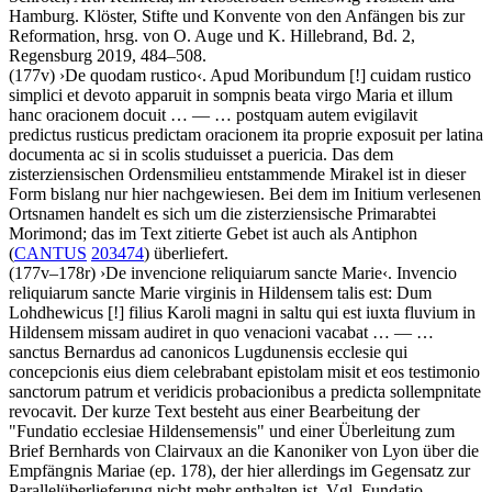
Hamburg. Klöster, Stifte und Konvente von den Anfängen bis zur
Reformation, hrsg. von
O. Auge
und
K. Hillebrand
, Bd. 2,
Regensburg 2019, 484–508.
(177v)
›
De quodam rustico
‹
.
Apud Moribundum
[!]
cuidam rustico
simplici et devoto apparuit in sompnis beata virgo Maria et illum
hanc oracionem docuit
… — …
postquam autem evigilavit
predictus rusticus predictam oracionem ita proprie exposuit per latina
documenta ac si in scolis studuisset a puericia
. Das dem
zisterziensischen Ordensmilieu entstammende Mirakel ist in dieser
Form bislang nur hier nachgewiesen. Bei dem im Initium verlesenen
Ortsnamen handelt es sich um die zisterziensische Primarabtei
Morimond; das im Text zitierte Gebet ist auch als Antiphon
(
CANTUS
203474
) überliefert.
(177v–178r)
›
De invencione reliquiarum sancte Marie
‹
.
Invencio
reliquiarum sancte Marie virginis in Hildensem talis est: Dum
Lohdhewicus
[!]
filius Karoli magni in saltu qui est iuxta fluvium in
Hildensem missam audiret in quo venacioni vacabat
… — …
sanctus Bernardus ad canonicos Lugdunensis ecclesie qui
concepcionis eius diem celebrabant epistolam misit et eos testimonio
sanctorum patrum et veridicis probacionibus a predicta sollempnitate
revocavit
. Der kurze Text besteht aus einer Bearbeitung der
"Fundatio ecclesiae Hildensemensis" und einer Überleitung zum
Brief Bernhards von Clairvaux an die Kanoniker von Lyon über die
Empfängnis Mariae (ep. 178), der hier allerdings im Gegensatz zur
Parallelüberlieferung nicht mehr enthalten ist. Vgl. Fundatio