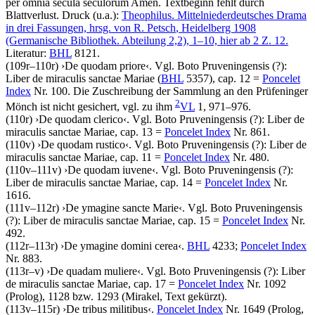
per omnia secula seculorum Amen
. Textbeginn fehlt durch
Blattverlust.
Druck (u.a.):
Theophilus. Mittelniederdeutsches Drama
in drei Fassungen, hrsg. von
R. Petsch
, Heidelberg 1908
(Germanische Bibliothek. Abteilung 2,2), 1–10, hier ab 2 Z. 12.
Literatur:
BHL
8121.
(109r–110r)
›
De quodam priore
‹
. Vgl. Boto Pruveningensis (?):
Liber de miraculis sanctae Mariae (
BHL
5357), cap. 12 =
Poncelet
Index
Nr. 100. Die Zuschreibung der Sammlung an den Prüfeninger
2
Mönch ist nicht gesichert, vgl. zu ihm
VL
1, 971–976.
(110r)
›
De quodam clerico
‹
. Vgl. Boto Pruveningensis (?): Liber de
miraculis sanctae Mariae, cap. 13 =
Poncelet Index
Nr. 861.
(110v)
›
De quodam rustico
‹
. Vgl. Boto Pruveningensis (?): Liber de
miraculis sanctae Mariae, cap. 11 =
Poncelet Index
Nr. 480.
(110v–111v)
›
De quodam iuvene
‹
. Vgl. Boto Pruveningensis (?):
Liber de miraculis sanctae Mariae, cap. 14 =
Poncelet Index
Nr.
1616.
(111v–112r)
›
De ymagine sancte Marie
‹
. Vgl. Boto Pruveningensis
(?): Liber de miraculis sanctae Mariae, cap. 15 =
Poncelet Index
Nr.
492.
(112r–113r)
›
De ymagine domini cerea
‹
.
BHL
4233;
Poncelet Index
Nr. 883.
(113r–v)
›
De quadam muliere
‹
. Vgl. Boto Pruveningensis (?): Liber
de miraculis sanctae Mariae, cap. 17 =
Poncelet Index
Nr. 1092
(Prolog), 1128 bzw. 1293 (Mirakel, Text gekürzt).
(113v–115r)
›
De tribus militibus
‹
.
Poncelet Index
Nr. 1649 (Prolog,