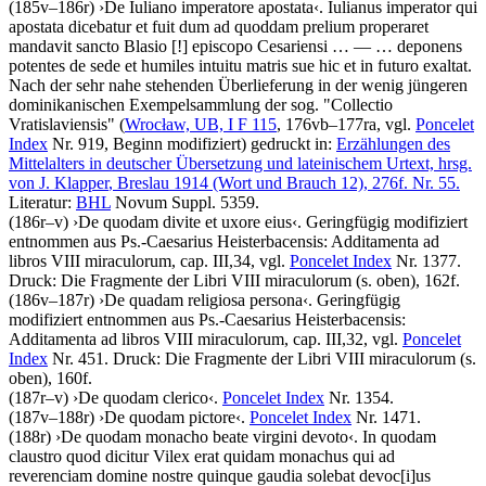
(185v–186r)
›
De Iuliano imperatore apostata
‹
.
Iulianus imperator qui
apostata dicebatur et fuit dum ad quoddam prelium properaret
mandavit sancto Blasio
[!]
episcopo Cesariensi
… — …
deponens
potentes de sede et humiles intuitu matris sue hic et in futuro exaltat
.
Nach der sehr nahe stehenden Überlieferung in der wenig jüngeren
dominikanischen Exempelsammlung der sog. "Collectio
Vratislaviensis" (
Wrocław, UB, I F 115
, 176vb–177ra, vgl.
Poncelet
Index
Nr. 919, Beginn modifiziert) gedruckt in:
Erzählungen des
Mittelalters in deutscher Übersetzung und lateinischem Urtext, hrsg.
von
J. Klapper
, Breslau 1914 (Wort und Brauch 12), 276f. Nr. 55.
Literatur:
BHL
Novum Suppl. 5359.
(186r–v)
›
De quodam divite et uxore eius
‹
. Geringfügig modifiziert
entnommen aus Ps.-Caesarius Heisterbacensis: Additamenta ad
libros VIII miraculorum, cap. III,34, vgl.
Poncelet Index
Nr. 1377.
Druck:
Die Fragmente der Libri VIII miraculorum (s. oben), 162f.
(186v–187r)
›
De quadam religiosa persona
‹
. Geringfügig
modifiziert entnommen aus Ps.-Caesarius Heisterbacensis:
Additamenta ad libros VIII miraculorum, cap. III,32, vgl.
Poncelet
Index
Nr. 451.
Druck:
Die Fragmente der Libri VIII miraculorum (s.
oben), 160f.
(187r–v)
›
De quodam clerico
‹
.
Poncelet Index
Nr. 1354.
(187v–188r)
›
De quodam pictore
‹
.
Poncelet Index
Nr. 1471.
(188r)
›
De quodam monacho beate virgini devoto
‹
.
In quodam
claustro quod dicitur Vilex erat quidam monachus qui ad
reverenciam domine nostre quinque gaudia solebat devoc
[i]
us