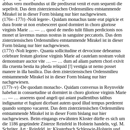
abbas vero moribundus ut ille predixerat venit et eum sequenti die
sepelivit
. Das dem zisterziensischen Ordensmilieu entstammende
Mirakel ist in dieser Form bislang nur hier nachgewiesen.
(176v–177r)
›
Noli legere
‹
.
Quidam monachus tante erat pigricie et
dura fronte ut non erubesceret quod dormiret in choro gloriose
virginis Marie
… — …
quod de medio tulit filium perdicionis nos
monet ut lavemus manus nostras in sanguine peccatoris
. Das dem
zisterziensischen Ordensmilieu entstammende Mirakel ist in dieser
Form bislang nur hier nachgewiesen.
(177r)
›
Noli legere
‹
.
Quanta sollicitudine et devocione debeamus
celebrare festum gloriose virginis Marie ad cautelam nostram voluit
demonstrare auctor vite
… — …
dum ad aliam partem chori exivit
illa cruenta bestia ita pheda reliquid
[!]
vestigia ut nemo posset
manere in illa basilica
. Das dem zisterziensischen Ordensmilieu
entstammende Mirakel ist in dieser Form bislang nur hier
nachgewiesen.
(177r–v)
›
De quodam monacho
‹
.
Quidam conversus in Reynvelde
habebat in consuetudine ut dormiret in choro gloriose virginis Marie
… — …
asserens quod angeli qui astant psallentibus talibus
indignantur et fugiunt dicebant autem quod illud tempus perderent
quando sompno vacarent
. Das dem zisterziensischen Ordensmilieu
entstammende Mirakel ist in dieser Form bislang nur hier
nachgewiesen. Beim eingangs erwähnten Kloster dürfte es sich um
die 1186 gegründete Zisterze Reinfeld in Holstein handeln, vgl.
M.
Schröter
, Art.: Reinfeld, in: Klosterbuch Schleswig-Holstein und