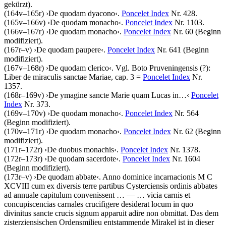
gekürzt).
(164v–165r)
›
De quodam dyacono
‹
.
Poncelet Index
Nr. 428.
(165v–166v)
›
De quodam monacho
‹
.
Poncelet Index
Nr. 1103.
(166v–167r)
›
De quodam monacho
‹
.
Poncelet Index
Nr. 60 (Beginn
modifiziert).
(167r–v)
›
De quodam paupere
‹
.
Poncelet Index
Nr. 641 (Beginn
modifiziert).
(167v–168r)
›
De quodam clerico
‹
. Vgl. Boto Pruveningensis (?):
Liber de miraculis sanctae Mariae, cap. 3 =
Poncelet Index
Nr.
1357.
(168r–169v)
›
De ymagine sancte Marie quam Lucas in…
‹
Poncelet
Index
Nr. 373.
(169v–170v)
›
De quodam monacho
‹
.
Poncelet Index
Nr. 564
(Beginn modifiziert).
(170v–171r)
›
De quodam monacho
‹
.
Poncelet Index
Nr. 62 (Beginn
modifiziert).
(171r–172r)
›
De duobus monachis
‹
.
Poncelet Index
Nr. 1378.
(172r–173r)
›
De quodam sacerdote
‹
.
Poncelet Index
Nr. 1604
(Beginn modifiziert).
(173r–v)
›
De quodam abbate
‹
.
Anno dominice incarnacionis M C
XCVIII cum ex diversis terre partibus Cysterciensis ordinis abbates
ad annuale capitulum convenissent
… — …
vicia carnis et
concupiscencias carnales crucifigere desiderat locum in quo
divinitus sancte crucis signum apparuit adire non obmittat
. Das dem
zisterziensischen Ordensmilieu entstammende Mirakel ist in dieser