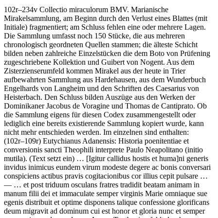
102r–234v
Collectio miraculorum BMV
. Marianische
Mirakelsammlung, am Beginn durch den Verlust eines Blattes (mit
Initiale) fragmentiert; am Schluss fehlen eine oder mehrere Lagen.
Die Sammlung umfasst noch 150 Stücke, die aus mehreren
chronologisch geordneten Quellen stammen; die älteste Schicht
bilden neben zahlreiche Einzelstücken die dem Boto von Prüfening
zugeschriebene Kollektion und Guibert von Nogent. Aus dem
Zisterzienserumfeld kommen Mirakel aus der heute in Trier
aufbewahrten Sammlung aus Hardehausen, aus dem Wunderbuch
Engelhards von Langheim und den Schriften des Caesarius von
Heisterbach. Den Schluss bilden Auszüge aus den Werken der
Dominikaner Jacobus de Voragine und Thomas de Cantiprato. Ob
die Sammlung eigens für diesen Codex zusammengestellt oder
lediglich eine bereits existierende Sammlung kopiert wurde, kann
nicht mehr entschieden werden. Im einzelnen sind enthalten:
(102r–109r)
Eutychianus Adanensis
:
Historia poenitentiae et
conversionis sancti Theophili
interprete Paulo Neapolitano (initio
mutila)
.
(Text setzt ein)
…
[Igitur callidus hostis et huma]
ni generis
invidus inimicus eundem virum modeste degere ac bonis conversari
conspiciens actibus pravis cogitacionibus cor illius cepit pulsare
…
— …
et post triduum osculans fratres tradidit beatam animam in
manum filii dei et immaculate semper virginis Marie omniaque sue
egenis distribuit et optime disponens talique confessione glorificans
deum migravit ad dominum cui est honor et gloria nunc et semper