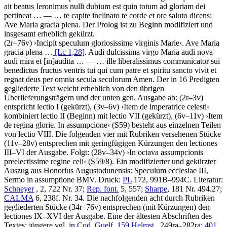
ait beatus Ieronimus nulli dubium est quin totum ad gloriam dei
pertineat
… — …
te capite inclinato te corde et ore saluto dicens:
Ave Maria gracia plena
. Der Prolog ist zu Beginn modifiziert und
insgesamt erheblich gekürzt.
(2r–76v)
›
Incipit speculum gloriosissime virginis Marie
‹
.
Ave Maria
gracia plena …
[Lc 1,28]
. Audi dulcissima virgo Maria audi nova
audi mira et
[in]
audita
… — …
ille liberalissimus communicator sui
benedictus fructus ventris tui qui cum patre et spiritu sancto vivit et
regnat deus per omnia secula seculorum Amen
. Der in 16 Predigten
gegliederte Text weicht erheblich von den übrigen
Überlieferungsträgern und der unten gen. Ausgabe ab: (2r–3v)
entspricht lectio I (gekürzt), (3v–6v)
›
Item de imperatrice celesti
‹
kombiniert lectio II (Beginn) mit lectio VII (gekürzt), (6v–11v)
›
Item
de regina glorie. In assumpcione
‹
(S59) besteht aus einzelnen Teilen
von lectio VIII. Die folgenden vier mit Rubriken versehenen Stücke
(11v–28v) entsprechen mit geringfügigen Kürzungen den lectiones
III–VI der Ausgabe. Folgt: (28v–34v)
›
In octava assumpcionis
preelectissime regine celi
‹
(S59/8). Ein modifizierter und gekürzter
Auszug aus Honorius Augustodunensis: Speculum ecclesiae III,
Sermo in assumptione BMV.
Druck:
PL
172, 991B–994C.
Literatur:
Schneyer
, 2, 722 Nr. 37;
Rep. font.
5, 557;
Sharpe
, 181 Nr. 494.27;
CALMA
6, 238f. Nr. 34. Die nachfolgenden acht durch Rubriken
gegliederten Stücke (34r–76v) entsprechen (mit Kürzungen) den
lectiones IX–XVI der Ausgabe. Eine der ältesten Abschriften des
Textes; jüngere vgl. in
Cod. Guelf. 159 Helmst.
, 249ra–282ra;
401