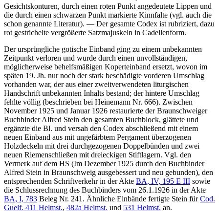
Gesichtskonturen, durch einen roten Punkt angedeutete Lippen und
die durch einen schwarzen Punkt markierte Kinnfalte (vgl. auch die
schon genannte Literatur). — Der gesamte Codex ist rubriziert, dazu
rot gestrichelte vergrößerte Satzmajuskeln in Cadellenform.
Der ursprüngliche gotische Einband ging zu einem unbekannten
Zeitpunkt verloren und wurde durch einen unvollständigen,
möglicherweise behelfsmäßigen Koperteinband ersetzt, wovon im
späten 19. Jh. nur noch der stark beschädigte vorderen Umschlag
vorhanden war, der aus einer zweitverwendeten liturgischen
Handschrift unbekannten Inhalts bestand; der hintere Umschlag
fehlte völlig (beschrieben bei Heinemann Nr. 666). Zwischen
November 1925 und Januar 1926 restaurierte der Braunschweiger
Buchbinder Alfred Stein den gesamten Buchblock, glättete und
ergänzte die Bl. und versah den Codex abschließend mit einem
neuen Einband aus mit ungefärbtem Pergament überzogenen
Holzdeckeln mit drei durchgezogenen Doppelbünden und zwei
neuen Riemenschließen mit dreieckigen Stiftlagern. Vgl. den
Vermerk auf dem HS (
Im Dezember 1925 durch den Buchbinder
Alfred Stein in Braunschweig ausgebessert und neu gebunden
), den
entsprechenden Schriftverkehr in der Akte
BA, IV, 195 E III
sowie
die Schlussrechnung des Buchbinders vom 26.1.1926 in der Akte
BA, I, 783
Beleg Nr. 241. Ähnliche Einbände fertigte Stein für
Cod.
Guelf. 411 Helmst.
,
482a Helmst.
und
531 Helmst.
an.