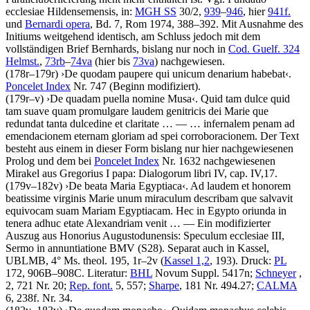
ecclesiae Hildensemensis, in:
MGH SS
30/2,
939
–
946
, hier
941f.
und
Bernardi opera
, Bd. 7, Rom 1974, 388–392. Mit Ausnahme des
Initiums weitgehend identisch, am Schluss jedoch mit dem
vollständigen Brief Bernhards, bislang nur noch in
Cod. Guelf. 324
Helmst.
,
73rb
–
74va
(hier bis
73va
) nachgewiesen.
(178r–179r)
›
De quodam paupere qui unicum denarium habebat
‹
.
Poncelet Index
Nr. 747 (Beginn modifiziert).
(179r–v)
›
De quadam puella nomine Musa
‹
.
Quid tam dulce quid
tam suave quam promulgare laudem genitricis dei Marie que
redundat tanta dulcedine et claritate
… — …
infernalem penam ad
emendacionem eternam gloriam ad spei corroboracionem
. Der Text
besteht aus einem in dieser Form bislang nur hier nachgewiesenen
Prolog und dem bei
Poncelet Index
Nr. 1632 nachgewiesenen
Mirakel aus Gregorius I papa: Dialogorum libri IV, cap. IV,17.
(179v–182v)
›
De beata Maria Egyptiaca
‹
.
Ad laudem et honorem
beatissime virginis Marie unum miraculum describam que salvavit
equivocam suam Mariam Egyptiacam. Hec in Egypto oriunda in
tenera adhuc etate Alexandriam venit
… — Ein modifizierter
Auszug aus Honorius Augustodunensis: Speculum ecclesiae III,
Sermo in annuntiatione BMV (S28). Separat auch in Kassel,
UBLMB, 4° Ms. theol. 195, 1r–2v (
Kassel 1,2
, 193).
Druck:
PL
172, 906B–908C.
Literatur:
BHL
Novum Suppl. 5417n;
Schneyer
,
2, 721 Nr. 20;
Rep. font.
5, 557;
Sharpe
, 181 Nr. 494.27;
CALMA
6, 238f. Nr. 34.