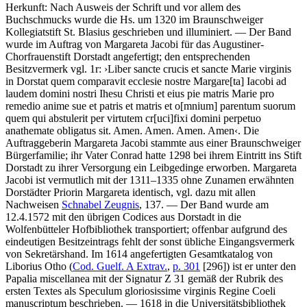
Herkunft: Nach Ausweis der Schrift und vor allem des
Buchschmucks wurde die Hs. um 1320 im Braunschweiger
Kollegiatstift St. Blasius geschrieben und illuminiert. — Der Band
wurde im Auftrag von Margareta Jacobi für das Augustiner-
Chorfrauenstift Dorstadt angefertigt; den entsprechenden
Besitzvermerk vgl. 1r:
›
Liber sancte crucis et sancte Marie virginis
in Dorstat quem comparavit ecclesie nostre Margare
[ta]
Iacobi ad
laudem domini nostri Ihesu Christi et eius pie matris Marie pro
remedio anime sue et patris et matris et o
[mnium]
parentum suorum
quem qui abstulerit per virtutem cr
[uci]
fixi domini perpetuo
anathemate obligatus sit. Amen. Amen. Amen. Amen
‹
. Die
Auftraggeberin Margareta Jacobi stammte aus einer Braunschweiger
Bürgerfamilie; ihr Vater Conrad hatte 1298 bei ihrem Eintritt ins Stift
Dorstadt zu ihrer Versorgung ein Leibgedinge erworben. Margareta
Jacobi ist vermutlich mit der 1311–1335 ohne Zunamen erwähnten
Dorstädter Priorin Margareta identisch, vgl. dazu mit allen
Nachweisen
Schnabel Zeugnis
, 137. — Der Band wurde am
12.4.1572 mit den übrigen Codices aus Dorstadt in die
Wolfenbütteler Hofbibliothek transportiert; offenbar aufgrund des
eindeutigen Besitzeintrags fehlt der sonst übliche Eingangsvermerk
von Sekretärshand. Im 1614 angefertigten Gesamtkatalog von
Liborius Otho (
Cod. Guelf. A Extrav.
,
p. 301
[296]) ist er unter den
Papalia miscellanea
mit der Signatur
Z 31
gemäß der Rubrik des
ersten Textes als
Speculum gloriosissime virginis Regine Coeli
manuscriptum
beschrieben. — 1618 in die Universitätsbibliothek