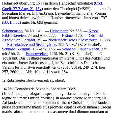
Helmstedt überführt; 1644 in deren Handschriftenkatalog (
Cod.
ti
Guelf. 27.2 Aug. 2°
,
15v
) unter den
Theologici
[MSS
]
in quarto
als
Speculum Mariae. In membrana. Legendae in membrana. Vornan
und hinten defect
erwähnt; im Handschriftenverzeichnis von 1797
(
BA III, 52
) unter Nr.
693
genannt.
Schönemann
, 84 Nr. 14.1. —
Heinemann
Nr. 666. —
Kroos
Bildstickereien
, 74 und Abb. 227. —
Krämer
, 170. —
Ohainski
Arnold von Dorstadt
, 35. —
Niedersächsisches Klosterbuch
, 1, 336.
—
Rosenkränze und Seelengärten
, 292 Nr. V.7 (
K. Schnabel
). —
Schnabel Zeugnis
, 137–142, 146. —
Schnabel Frauenwelten
, 37f.
mit Abb. 2. —
Frauenwelten
, 126f. Nr. 21 (
K. Schnabel
). —
G.
Toussaint
, Das Festtagsevangelistar im Plenar Ottos des Milden und
ein unbeachteter Sachsenspiegel, in: Zeitschrift des Deutschen
Vereins für Kunstwissenschaft 72/73 (2018/2019), 249–274, hier
257, 260f. mit Abb. 10 und 11 sowie 264.
1r Rubrizierter Besitzvermerk (s. oben).
1r–76v
Conradus de Saxonia
:
Speculum BMV
.
(1r–2r)
›
Incipit prologus in speculum gloriosissime virginis Marie
regine celi matris miseri
[cordiae]
. In annunciacione Marie virginis
‹
.
Ad laudem et honorem domini nostri Ihesu Christi aliqua de laude et
gloria sacratissime matris eius promere cupiens dulcissimam eiusdem
matris salutacionem pro materia assumere duxi dignum quoniam ut