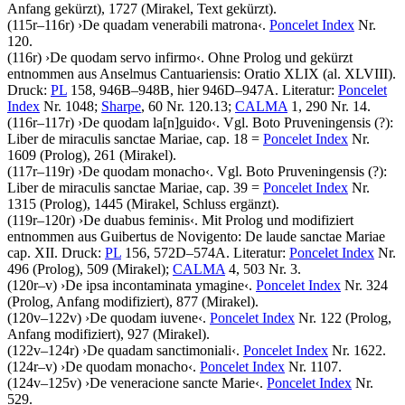
Anfang gekürzt), 1727 (Mirakel, Text gekürzt).
(115r–116r)
›
De quadam venerabili matrona
‹
.
Poncelet Index
Nr.
120.
(116r)
›
De quodam servo infirmo
‹
. Ohne Prolog und gekürzt
entnommen aus Anselmus Cantuariensis: Oratio XLIX (al. XLVIII).
Druck:
PL
158, 946B–948B, hier 946D–947A.
Literatur:
Poncelet
Index
Nr. 1048;
Sharpe
, 60 Nr. 120.13;
CALMA
1, 290 Nr. 14.
(116r–117r)
›
De quodam la
[n]
guido
‹
. Vgl. Boto Pruveningensis (?):
Liber de miraculis sanctae Mariae, cap. 18 =
Poncelet Index
Nr.
1609 (Prolog), 261 (Mirakel).
(117r–119r)
›
De quodam monacho
‹
. Vgl. Boto Pruveningensis (?):
Liber de miraculis sanctae Mariae, cap. 39 =
Poncelet Index
Nr.
1315 (Prolog), 1445 (Mirakel, Schluss ergänzt).
(119r–120r)
›
De duabus feminis
‹
. Mit Prolog und modifiziert
entnommen aus Guibertus de Novigento: De laude sanctae Mariae
cap. XII.
Druck:
PL
156, 572D–574A.
Literatur:
Poncelet Index
Nr.
496 (Prolog), 509 (Mirakel);
CALMA
4, 503 Nr. 3.
(120r–v)
›
De ipsa incontaminata ymagine
‹
.
Poncelet Index
Nr. 324
(Prolog, Anfang modifiziert), 877 (Mirakel).
(120v–122v)
›
De quodam iuvene
‹
.
Poncelet Index
Nr. 122 (Prolog,
Anfang modifiziert), 927 (Mirakel).
(122v–124r)
›
De quadam sanctimoniali
‹
.
Poncelet Index
Nr. 1622.
(124r–v)
›
De quodam monacho
‹
.
Poncelet Index
Nr. 1107.
(124v–125v)
›
De veneracione sancte Marie
‹
.
Poncelet Index
Nr.
529.