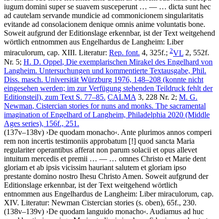
iugum domini super se suavem susceperunt
… — …
dicta sunt hec
ad cautelam servande mundicie ad commonicionem singularitatis
evitande ad consolacionem denique omnis anime voluntatis bone
.
Soweit aufgrund der Editionslage erkennbar, ist der Text weitgehend
wörtlich entnommen aus Engelhardus de Langheim: Liber
2
miraculorum, cap. XIII.
Literatur:
Rep. font.
4, 325f.;
VL
2, 552f.
Nr. 5;
H. D. Oppel
, Die exemplarischen Mirakel des Engelhard von
Langheim. Untersuchungen und kommentierte Textausgabe, Phil.
Diss. masch. Universität Würzburg 1976, 148–208 (konnte nicht
eingesehen werden; im zur Verfügung stehenden Teildruck fehlt der
Editionsteil), zum Text S. 77–85.
CALMA
3, 228 Nr. 2;
M. G.
Newman
, Cistercian stories for nuns and monks. The sacramental
imagination of Engelhard of Langheim, Philadelphia 2020 (Middle
Ages series), 156f., 251.
(137v–138v)
›
De quodam monacho
‹
.
Ante plurimos annos comperi
rem non incertis testimoniis approbatum
[!]
quod sancta Maria
regulariter operantibus afferat non parum solacii et opus allevet
intuitum mercedis et premii
… — …
omnes Christo et Marie dent
gloriam et ab ipsis vicissim hauriant salutem et gloriam ipso
prestante domino nostro Ihesu Christo Amen
. Soweit aufgrund der
Editionslage erkennbar, ist der Text weitgehend wörtlich
entnommen aus Engelhardus de Langheim: Liber miraculorum, cap.
XIV.
Literatur:
Newman Cistercian stories (s. oben), 65f., 230.
(138v–139v)
›
De quodam languido monacho
‹
.
Audiamus ad huc