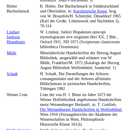
miniatura. Studi e documenti 3)
Holter
K. Holter, Der Buchschmuck in Süddeutschland
Buchschmuck
und Oberitalien, in:
Karolingische Kunst
, hrsg.
von W. Braunfels/H. Schnitzler, Düsseldorf 1965
(Karl der Große. Lebenswerk und Nachleben 3),
76-114
Lindsay
W. Lindsay, Isidori Hispalensis episcopi
Isidorus
etymologiarum sive originum libri XX, 2 Bde.,
Hispalensis
Oxford 1911, ND 1971 (Scriptorum classicorum
bibliotheca Oxoniensis)
Milde
Mittelalterliche Handschriften der Herzog August
Bibliothek, ausgewählt und erläutert von W.
Milde, Frankfurt/M. 1972 (Kataloge der Herzog
August Bibliothek Wolfenbüttel, Sonderbd. 1)
Schadt
H. Schadt, Die Darstellungen der Arbores
consanguinitatis und der Arbores affinitatis.
Bildschemata in juristischen Handschriften,
Tübingen 1982
Wiener Liste
Liste der von H. J. Blum im Jahre 1673 der
Wiener Hofbibliothek angebotenen Handschriften
meist Weissenburger Herkunft, in: T. Gottlieb,
Die Weissenburger Handschriften in Wolfenbüttel
,
Wien 1910 (Sitzungsberichte der Akademie der
Wissenschaften in Wien, Philosophisch-
Historische Klasse 163,6)