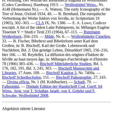
H. Henning
, Der Wulfila der Bibliotheca Augusta zu Wolfenbüttel
(Codex Carolinus), Hamburg 1913. —
Wolfenbüttel Weiss.
, Nr.
4148 (Heinemann Nr.). —
A. Watson
, The early Iconography of the
Tree of Jesse, Oxford 1934, 40. —
B. Bernhard
, Die europäische
Verbreitung der Werke Isidors von Sevilla, in: Scriptorium 19
(1965), 302–303. —
CLA
IX, Nr. 1386. —
E. A. Lowe
, Codices
rescripti. A list of the oldest Latin Palimpsests, in: Mélanges Eugène
Tisserant V = Studi e Testi 235 (1964), 67–113. —
Butzmann
Weißenburg
, 204–210. —
Milde
, Nr. 6. —
Wolfenbütteler Cimelien
,
33. —
B. Fischer
, Bibeltext und Bibelreform unter Karl dem
Großen, in:
B. Bischoff
, Karl der Große. Lebenswerk und
Nachleben, Bd. 2: Das geistige Leben, Düsseldorf 1965, 156–216,
hier 166. —
M. Reydellet
, La diffusion des origines d'Isidore de
Séville au haut moyen âge, in: Mélanges d'archéologie et d'histoire
78 (1966) 383–436. —
Bischoff Mittelalterliche Studien
, Bd. 1,
176, 182, 191, Bd. 3, 245, 303. —
Bischoff Manuscripts and
Libraries
, 17 Anm. 109. —
Bischoff Katalog 3
, Nr. 7409a. —
Bischoff Schreibschulen
, 151. —
Bischoff Paläographie
, 27, 243.
—
Divina officia
, Nr. 1 (
M. Kohlbacher
). —
Schadt
, 79. —
Falluomini
. —
Digitale Edition der Handschrift Cod. Guelf. 64
Weiss., hrsg. von T. Schaßan, bearb. von S. Gehrke und F.
Schwabe, Wolfenbüttel 2008
.
Abgekürzt zitierte Literatur