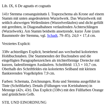
Lib. IX, 6
De agnatis et cognatis
141r Stemma consanguinitatis I. Trapezschema als Krone auf einem
Stamm mit unten angedeutetem Wurzelwerk. Das Wurzelwerk mit
seitlich abzweigen Wellenlinien (Wurzelverläufen) und dicht gefüllt
mit gereihten, in Diagonalbahnen verlaufenden Achterschlingen
(Wurzelwerk). Am Stamm beidseits ansetzende, kurze Äste (zum
Baummotiv der Stemma, vgl.
Schadt
, 79–85). 24,0 × 17,4 cm.
Verziertes Explicit:
338v achtzeiliges Explicit, bestehend aus wechselnd kolorierten
Hohlbuchstaben. Die Stammenden der Buchstaben und die
eingefügten Paragraphenzeichen als trichterförmige Dreiecke mit
kurzen, fadenförmigen Ausläufern. Schriftfeld: 13,5 × 10,7 cm.
Oberhalb des Schriftfeldes ein koloriertes Seilband mit kleinen
flankierenden Vogelköpfen 7,9 cm.
Farben: Schemata, Zeichnungen, Rota und Stemma ausgeführt in
Tinte (Schriftfarbe). Details (Füllungen von Kreisbahnen) in
Mennige (42v, 43r). Das Explicit (338v) mit den Füllfarben Orange
und grünlichem Gelb.
STIL UND EINORDNUNG