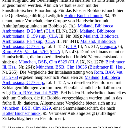
kann aufgrund der Quellenlage nicht zweifelsfrei als Entstehungsort
angenommen werden. Ähnlich verhält es sich mit der
kunsthistorischen Einordnung. Für das Kloster Bobbio ist auch hier
die Quellenlage dürftig. Lediglich
Holter Buchschmuck
, 94, 95
nennt, unter Vorbehalt, eine Gruppe von Handschriften mit
Anknüpfungspunkten an Bobbio (8. Jh.):
Mailand, Biblioteca
Ambrosiana, D 23 inf.
(
CLA
III, Nr. 328);
Mailand, Biblioteca
Ambrosiana, B 159 sup.
(
CLA
III, Nr. 309);
Mailand, Biblioteca
Ambrosiana, F 84 sup.
(
CLA
III, Nr. 341);
Mailand, Biblioteca
Ambrosiana, C 77 sup.
, fol. 1–152 (
CLA
III, Nr. 317;
Gengaro
, 6);
Rom, BAV, Vat. lat. 5765
(
CLA
I, Nr. 43). Darüber hinaus nennt er
Handschriften, die im oberitalienischen Umfeld/Verona entstanden
sind: u.a
München, BSB, Clm 6329
(
CLA
IX, Nr. 1276;
Bierbrauer
Ill. Hss.
, Nr. 264);
München, BSB, Clm 18036
(
Bierbrauer Ill. Hss.
,
Nr. 265). Die Vergleiche der Initialausstattung von
Rom, BAV, Vat.
lat. 5763
ergeben hauptsächlich Parallelen zu
Mailand, Biblioteca
Ambrosiana, C 77 sup.
, fol. 1–152, wo dieselben Fischformen mit
Schlangenfüllungen vorkommen. Ebenfalls ähnliche Initialformen
zeigt
Rom, BAV, Vat. lat. 5765
. Bei beiden Handschriften handelt es
sich um Codices, die für Bobbio vorgeschlagen werden und in das
frühe 8. Jh. datieren. Allgemeinere Vergleiche bieten sich an zu
München, BSB, Clm 6329
, einer Sammelhandschrift, die nach
Holter Buchschmuck
, 95 Veroneser Anklänge zeigt (auffälliger
Zirkelschlag bei den Fischformen).