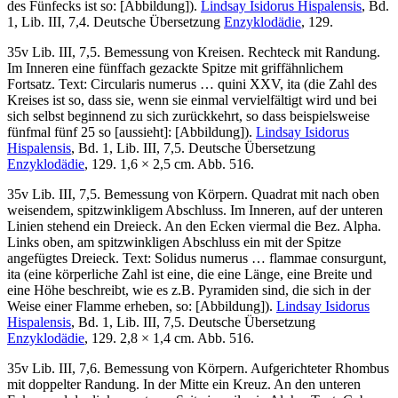
des Fünfecks ist so: [Abbildung]).
Lindsay Isidorus Hispalensis
, Bd.
1, Lib. III, 7,4. Deutsche Übersetzung
Enzyklodädie
, 129.
35v Lib. III, 7,5. Bemessung von Kreisen. Rechteck mit Randung.
Im Inneren eine fünffach gezackte Spitze mit griffähnlichem
Fortsatz. Text:
Circularis numerus … quini XXV, ita
(die Zahl des
Kreises ist so, dass sie, wenn sie einmal vervielfältigt wird und bei
sich selbst beginnend zu sich zurückkehrt, so dass beispielsweise
fünfmal fünf 25 so [aussieht]: [Abbildung]).
Lindsay Isidorus
Hispalensis
, Bd. 1, Lib. III, 7,5. Deutsche Übersetzung
Enzyklodädie
, 129. 1,6 × 2,5 cm. Abb. 516.
35v Lib. III, 7,5. Bemessung von Körpern. Quadrat mit nach oben
weisendem, spitzwinkligem Abschluss. Im Inneren, auf der unteren
Linien stehend ein Dreieck. An den Ecken viermal die Bez. Alpha.
Links oben, am spitzwinkligen Abschluss ein mit der Spitze
angefügtes Dreieck. Text:
Solidus numerus … flammae consurgunt,
ita
(eine körperliche Zahl ist eine, die eine Länge, eine Breite und
eine Höhe beschreibt, wie es z.B. Pyramiden sind, die sich in der
Weise einer Flamme erheben, so: [Abbildung]).
Lindsay Isidorus
Hispalensis
, Bd. 1, Lib. III, 7,5. Deutsche Übersetzung
Enzyklodädie
, 129. 2,8 × 1,4 cm. Abb. 516.
35v Lib. III, 7,6. Bemessung von Körpern. Aufgerichteter Rhombus
mit doppelter Randung. In der Mitte ein Kreuz. An den unteren