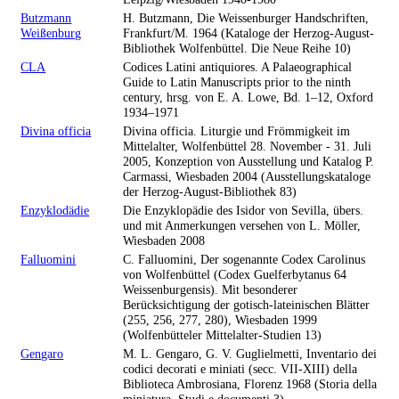
Butzmann
H. Butzmann, Die Weissenburger Handschriften,
Weißenburg
Frankfurt/M. 1964 (Kataloge der Herzog-August-
Bibliothek Wolfenbüttel. Die Neue Reihe 10)
CLA
Codices Latini antiquiores. A Palaeographical
Guide to Latin Manuscripts prior to the ninth
century, hrsg. von E. A. Lowe, Bd. 1–12, Oxford
1934–1971
Divina officia
Divina officia. Liturgie und Frömmigkeit im
Mittelalter, Wolfenbüttel 28. November - 31. Juli
2005, Konzeption von Ausstellung und Katalog P.
Carmassi, Wiesbaden 2004 (Ausstellungskataloge
der Herzog-August-Bibliothek 83)
Enzyklodädie
Die Enzyklopädie des Isidor von Sevilla, übers.
und mit Anmerkungen versehen von L. Möller,
Wiesbaden 2008
Falluomini
C. Falluomini, Der sogenannte Codex Carolinus
von Wolfenbüttel (Codex Guelferbytanus 64
Weissenburgensis). Mit besonderer
Berücksichtigung der gotisch-lateinischen Blätter
(255, 256, 277, 280), Wiesbaden 1999
(Wolfenbütteler Mittelalter-Studien 13)
Gengaro
M. L. Gengaro, G. V. Guglielmetti, Inventario dei
codici decorati e miniati (secc. VII-XIII) della
Biblioteca Ambrosiana, Florenz 1968 (Storia della