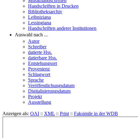
Musikhandschriften
Handschriften in Drucken
Bibliotheksarchiv
Leibniziana
Lessingiana
Handschriften anderer Institutionen
Auswahl nach ...
Autor
Schreiber
datierte Hss.
datierbare Hss.
Entstehungsort
Provenienz
Schlagwort
Sprache
Veröffentlichungsdatum
Digitalisierungsdatum
Projekt
Ausstellung
Anzeigen als:
OAI
::
XML
::
Print
::
Faksimile in der WDB