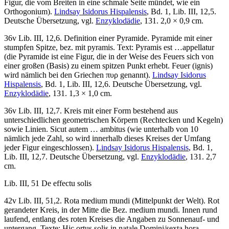
Figur, die vom Breiten in eine schmale Seite mündet, wie ein
Orthogonium).
Lindsay Isidorus Hispalensis
, Bd. 1, Lib. III, 12,5.
Deutsche Übersetzung, vgl.
Enzyklodädie
, 131. 2,0 × 0,9 cm.
36v Lib. III, 12,6. Definition einer Pyramide. Pyramide mit einer
stumpfen Spitze, bez. mit
pyramis
. Text:
Pyramis est …appellatur
(die Pyramide ist eine Figur, die in der Weise des Feuers sich von
einer großen (Basis) zu einem spitzen Punkt erhebt. Feuer (ignis)
wird nämlich bei den Griechen πυρ genannt).
Lindsay Isidorus
Hispalensis
, Bd. 1, Lib. III, 12,6. Deutsche Übersetzung, vgl.
Enzyklodädie
, 131. 1,3 × 1,0 cm.
36v Lib. III, 12,7. Kreis mit einer Form bestehend aus
unterschiedlichen geometrischen Körpern (Rechtecken und Kegeln)
sowie Linien.
Sicut autem … ambitus
(wie unterhalb von 10
nämlich jede Zahl, so wird innerhalb dieses Kreises der Umfang
jeder Figur eingeschlossen).
Lindsay Isidorus Hispalensis
, Bd. 1,
Lib. III, 12,7. Deutsche Übersetzung, vgl.
Enzyklodädie
, 131. 2,7
cm.
Lib. III, 51
De effectu solis
42v Lib. III, 51,2. Rota medium mundi (Mittelpunkt der Welt). Rot
gerandeter Kreis, in der Mitte die Bez.
medium mundi
. Innen rund
laufend, entlang des roten Kreises die Angaben zu Sonnenauf- und
untergang. Texte:
Hic ortus solis in natale Domini
/
sexta hora