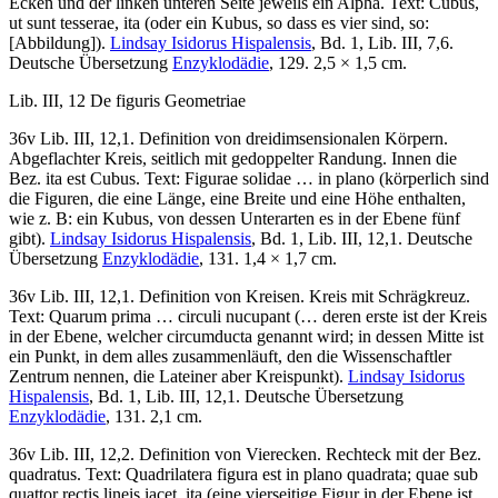
Ecken und der linken unteren Seite jeweils ein Alpha. Text:
Cubus,
ut sunt tesserae, ita
(oder ein Kubus, so dass es vier sind, so:
[Abbildung]).
Lindsay Isidorus Hispalensis
, Bd. 1, Lib. III, 7,6.
Deutsche Übersetzung
Enzyklodädie
, 129. 2,5 × 1,5 cm.
Lib. III, 12
De figuris Geometriae
36v Lib. III, 12,1. Definition von dreidimsensionalen Körpern.
Abgeflachter Kreis, seitlich mit gedoppelter Randung. Innen die
Bez.
ita est Cubus
. Text:
Figurae solidae … in plano
(körperlich sind
die Figuren, die eine Länge, eine Breite und eine Höhe enthalten,
wie z. B: ein Kubus, von dessen Unterarten es in der Ebene fünf
gibt).
Lindsay Isidorus Hispalensis
, Bd. 1, Lib. III, 12,1. Deutsche
Übersetzung
Enzyklodädie
, 131. 1,4 × 1,7 cm.
36v Lib. III, 12,1. Definition von Kreisen. Kreis mit Schrägkreuz.
Text:
Quarum prima … circuli nucupant
(… deren erste ist der Kreis
in der Ebene, welcher
circumducta
genannt wird; in dessen Mitte ist
ein Punkt, in dem alles zusammenläuft, den die Wissenschaftler
Zentrum nennen, die Lateiner aber Kreispunkt).
Lindsay Isidorus
Hispalensis
, Bd. 1, Lib. III, 12,1. Deutsche Übersetzung
Enzyklodädie
, 131. 2,1 cm.
36v Lib. III, 12,2. Definition von Vierecken. Rechteck mit der Bez.
quadratus
. Text:
Quadrilatera figura est in plano quadrata; quae sub
quattor rectis lineis iacet, ita
(eine vierseitige Figur in der Ebene ist