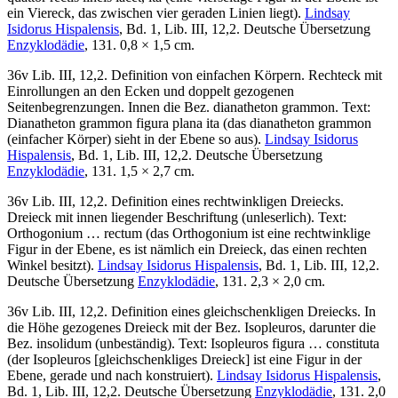
ein Viereck, das zwischen vier geraden Linien liegt).
Lindsay
Isidorus Hispalensis
, Bd. 1, Lib. III, 12,2. Deutsche Übersetzung
Enzyklodädie
, 131. 0,8 × 1,5 cm.
36v Lib. III, 12,2. Definition von einfachen Körpern. Rechteck mit
Einrollungen an den Ecken und doppelt gezogenen
Seitenbegrenzungen. Innen die Bez.
dianatheton grammon
. Text:
Dianatheton grammon figura plana ita
(das dianatheton grammon
(einfacher Körper) sieht in der Ebene so aus).
Lindsay Isidorus
Hispalensis
, Bd. 1, Lib. III, 12,2. Deutsche Übersetzung
Enzyklodädie
, 131. 1,5 × 2,7 cm.
36v Lib. III, 12,2. Definition eines rechtwinkligen Dreiecks.
Dreieck mit innen liegender Beschriftung (unleserlich). Text:
Orthogonium … rectum
(das Orthogonium ist eine rechtwinklige
Figur in der Ebene, es ist nämlich ein Dreieck, das einen rechten
Winkel besitzt).
Lindsay Isidorus Hispalensis
, Bd. 1, Lib. III, 12,2.
Deutsche Übersetzung
Enzyklodädie
, 131. 2,3 × 2,0 cm.
36v Lib. III, 12,2. Definition eines gleichschenkligen Dreiecks. In
die Höhe gezogenes Dreieck mit der Bez.
Isopleuros
, darunter die
Bez.
insolidum
(unbeständig). Text:
Isopleuros figura … constituta
(der Isopleuros [gleichschenkliges Dreieck] ist eine Figur in der
Ebene, gerade und nach konstruiert).
Lindsay Isidorus Hispalensis
,
Bd. 1, Lib. III, 12,2. Deutsche Übersetzung
Enzyklodädie
, 131. 2,0