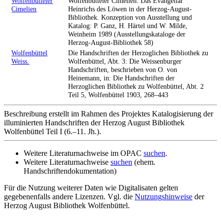
Wolfenbütteler
Wolfenbütteler Cimelien. Das Evangeliar
Cimelien
Heinrichs des Löwen in der Herzog-August-
Bibliothek. Konzeption von Ausstellung und
Katalog: P. Ganz, H. Härtel und W. Milde,
Weinheim 1989 (Ausstellungskataloge der
Herzog-August-Bibliothek 58)
Wolfenbüttel
Die Handschriften der Herzoglichen Bibliothek zu
Weiss.
Wolfenbüttel, Abt. 3: Die Weissenburger
Handschriften, beschrieben von O. von
Heinemann, in: Die Handschriften der
Herzoglichen Bibliothek zu Wolfenbüttel, Abt. 2
Teil 5, Wolfenbüttel 1903, 268–443
Beschreibung erstellt im Rahmen des Projektes Katalogisierung der
illuminierten Handschriften der Herzog August Bibliothek
Wolfenbüttel Teil I (6.–11. Jh.).
Weitere Literaturnachweise im OPAC
suchen
.
Weitere Literaturnachweise
suchen
(ehem.
Handschriftendokumentation)
Für die Nutzung weiterer Daten wie Digitalisaten gelten
gegebenenfalls andere Lizenzen. Vgl. die
Nutzungshinweise
der
Herzog August Bibliothek Wolfenbüttel.