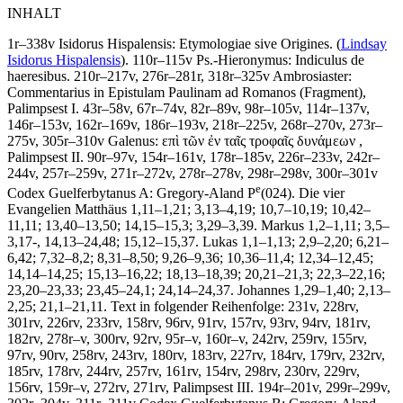
INHALT
1r–338v
Isidorus Hispalensis
:
Etymologiae sive Origines
. (
Lindsay
Isidorus Hispalensis
). 110r–115v
Ps.-Hieronymus
:
Indiculus de
haeresibus
. 210r–217v, 276r–281r, 318r–325v
Ambrosiaster
:
Commentarius in Epistulam Paulinam ad Romanos
(Fragment),
Palimpsest I
. 43r–58v, 67r–74v, 82r–89v, 98r–105v, 114r–137v,
146r–153v, 162r–169v, 186r–193v, 218r–225v, 268r–270v, 273r–
275v, 305r–310v
Galenus
:
επὶ τῶν ἐν ταῖς τροφαῖς δυνάμεων
,
Palimpsest II
. 90r–97v, 154r–161v, 178r–185v, 226r–233v, 242r–
244v, 257r–259v, 271r–272v, 278r–278v, 298r–298v, 300r–301v
e
Codex Guelferbytanus A: Gregory-Aland P
(024). Die vier
Evangelien
Matthäus 1,11–1,21; 3,13–4,19; 10,7–10,19; 10,42–
11,11; 13,40–13,50; 14,15–15,3; 3,29–3,39. Markus 1,2–1,11; 3,5–
3,17-, 14,13–24,48; 15,12–15,37. Lukas 1,1–1,13; 2,9–2,20; 6,21–
6,42; 7,32–8,2; 8,31–8,50; 9,26–9,36; 10,36–11,4; 12,34–12,45;
14,14–14,25; 15,13–16,22; 18,13–18,39; 20,21–21,3; 22,3–22,16;
23,20–23,33; 23,45–24,1; 24,14–24,37. Johannes 1,29–1,40; 2,13–
2,25; 21,1–21,11. Text in folgender Reihenfolge: 231v, 228rv,
301rv, 226rv, 233rv, 158rv, 96rv, 91rv, 157rv, 93rv, 94rv, 181rv,
182rv, 278r–v, 300rv, 92rv, 95r–v, 160r–v, 242rv, 259rv, 155rv,
97rv, 90rv, 258rv, 243rv, 180rv, 183rv, 227rv, 184rv, 179rv, 232rv,
185rv, 178rv, 244rv, 257rv, 161rv, 154rv, 298rv, 230rv, 229rv,
156rv, 159r–v, 272rv, 271rv, Palimpsest III
. 194r–201v, 299r–299v,