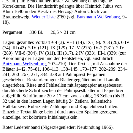
(15. Jh.). Im Benediktinerkloster Weißenburg eingetragene
Korrekturen. Die Handschrift gelangte über Heinrich Julius von
Blum 1690 in den Besitz des Herzogs Anton Ulrich von
Braunschweig.
Wiener Liste
2°60 (vgl.
Butzmann Weißenburg
, 9–
18).
Pergament — 330 Bl. — 26,5 × 21 cm
Lagen: gezähltes Vorblatt + 4 (3). V+1 (14). IX (19). X-3 (26). 6 IV
(74). III (42). 5 IV (121). IX (129). 17 IV (275). IV-2 (281). 2 IV
(289). VII-6 (304). IV (311). III (317). 2 IV (333). III-1 (339) (zur
Anordnung der Lagen und den Fehlstellen, vgl. ausführlich
Butzmann Weißenburg
, 207–210). Der Text ist, mit Ausnahme der
Blätter 1–42, 75–81, 106–113, 138–145, 170–177, 202–209, 234–
241, 260–267, 271, 334–338 auf Palimpsest-Pergament
geschrieben. Restaurierungen: Blätter geglättet und mit Lanolin
eingerieben. Risse und Fehlstellen mit Japanpapier ausgebessert;
durchlöcherte Schriftzeichen der Palimpsestblätter mit Papierbrei
aufgefüllt. Schriftraum: 20 × 17 cm, zweispaltig, 26 Zeilen (bis Bl.
32 und in den letzten Lagen häufig 24 Zeilen). Italienische
Halbkursive. Rubrizierte Zählungen und Kapitelüberschriften.
Einzelne Textanfänge betont durch aus den Spalten gezogene,
einzeilige, rot kolorierte Initialmajuskeln.
Roter Ledereinband (Nigerziegenleder; Neubindung 1966).