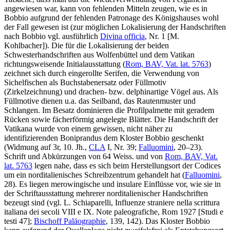
angewiesen war, kann von fehlenden Mitteln zeugen, wie es in
Bobbio aufgrund der fehlenden Patronage des Königshauses wohl
der Fall gewesen ist (zur möglichen Lokalisierung der Handschriften
nach Bobbio vgl. ausführlich
Divina officia
, Nr. 1 [
M.
Kohlbacher
]). Die für die Lokalisierung der beiden
Schwesterhandschriften aus Wolfenbüttel und dem Vatikan
richtungsweisende Initialausstattung (
Rom, BAV, Vat. lat. 5763
)
zeichnet sich durch eingerollte Serifen, die Verwendung von
Sichelfischen als Buchstabenersatz oder Füllmotiv
(Zirkelzeichnung) und drachen- bzw. delphinartige Vögel aus. Als
Füllmotive dienen u.a. das Seilband, das Rautenmuster und
Schlangen. Im Besatz dominieren die Profilpalmette mit geradem
Rücken sowie fächerförmig angelegte Blätter. Die Handschrift der
Vatikana wurde von einem gewissen, nicht näher zu
identifizierenden Boniprandus dem Kloster Bobbio geschenkt
(Widmung auf 3r, 10. Jh.,
CLA
I, Nr. 39;
Falluomini
, 20–23).
Schrift und Abkürzungen von 64 Weiss. und von
Rom, BAV, Vat.
lat. 5763
legen nahe, dass es sich beim Herstellungsort der Codices
um ein norditalienisches Schreibzentrum gehandelt hat (
Falluomini
,
28). Es liegen merowingische und insulare Einflüsse vor, wie sie in
der Schriftausstattung mehrerer norditalienischer Handschriften
bezeugt sind (vgl.
L. Schiaparelli
, Influenze straniere nella scrittura
italiana dei secoli VIII e IX. Note paleografiche, Rom 1927 [Studi e
testi 47];
Bischoff Paläographie
, 139, 142). Das Kloster Bobbio