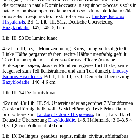
diei
/
occasus in natale Domini
/
occasus in aequinoctio
/
occasus solis in
natale Iohannis
/
semper media nox
/
ortus solis in natale Iohannis
/
hic
ortus solis in aequinoctio
. Text:
Sol oriens …
Lindsay Isidorus
Hispalensis
, Bd. 1, Lib. III, 51,2. Deutsche Übersetzung
Enzyklodädie
, 145, 146. 6,0 cm.
Lib. III, 53
De lumine lunae
42v Lib. III, 53,1. Mondzeichnung. Kreis, mittig vertikal geteilt.
Linke Hälfte pergamentfarben, rechte Hälfte tintenfarbig gefüllt.
Text:
Lunam quidam … diversas formas efficere
(manche
Philosophen sagen, dass der Mond ein eigenes Licht habe, seine
Kugel sei zum Teil lichtstrahlend und zum Teil dunkel).
Lindsay
Isidorus Hispalensis
, Bd. 1, Lib. III, 53,1. Deutsche Übersetzung
Enzyklodädie
, 146. 4,6 cm.
Lib. III, 54
De formis lunae
42v und 43r Lib. III, 54. Untereinander angeordnet 7 Mondformen
(2x sichelförmig, halb, voll, 3x sichelförmig). Text:
Prima figura …
pro portione sunt
Lindsay Isidorus Hispalensis
, Bd. 1, Lib. III, 54.
Deutsche Übersetzung
Enzyklodädie
, 146. Halbmonde: 3,0–3,5 ×
0,3–1,8 cm. Vollmond: 4,0 cm.
Lib. IX
De linguis, gentibus, regnis, militia, civibus, affinitatibus