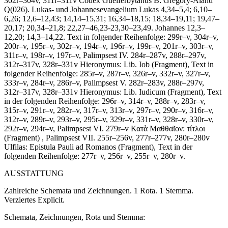
302r–304v, 311r–311v
Codex Guelferbytanus B: Gregory-Aland
Q(026). Lukas- und Johannesevangelium
Lukas 4,34–5,4; 6,10–
6,26; 12,6–12,43; 14,14–15,31; 16,34–18,15; 18,34–19,11; 19,47–
20,17; 20,34–21,8; 22,27–46,23-23,30–23,49. Johannes 12,3–
12,20; 14,3–14,22. Text in folgender Reihenfolge: 299r–v, 304r–v,
200r–v, 195r–v, 302r–v, 194r–v, 196r–v, 199r–v, 201r–v, 303r–v,
311r–v, 198r–v, 197r–v, Palimpsest IV
. 284r–287v, 288r–297v,
312r–317v, 328r–331v
Hieronymus
:
Lib. Iob
(Fragment), Text in
folgender Reihenfolge: 285r–v, 287r–v, 326r–v, 332r–v, 327r–v,
333r–v, 284r–v, 286r–v, Palimpsest V
. 282r–283v, 288r–297v,
312r–317v, 328r–331v
Hieronymus
:
Lib. Iudicum
(Fragment), Text
in der folgenden Reihenfolge: 296r–v, 314r–v, 288r–v, 283r–v,
315r–v, 291r–v, 282r–v, 317r–v, 313r–v, 297r–v, 290r–v, 316r–v,
312r–v, 289r–v, 293r–v, 295r–v, 329r–v, 331r–v, 328r–v, 330r–v,
292r–v, 294r–v, Palimpsest VI
. 279r–v
Κατὰ Μαθθαῖον: τίτλοι
(Fragment)
, Palimpsest VII
. 255r–256v, 277r–277v, 280r–280v
Ulfilas
:
Epistula Pauli ad Romanos
(Fragment), Text in der
folgenden Reihenfolge: 277r–v, 256r–v, 255r–v, 280r–v.
AUSSTATTUNG
Zahlreiche Schemata und Zeichnungen. 1 Rota. 1 Stemma.
Verziertes Explicit.
Schemata, Zeichnungen, Rota und Stemma: