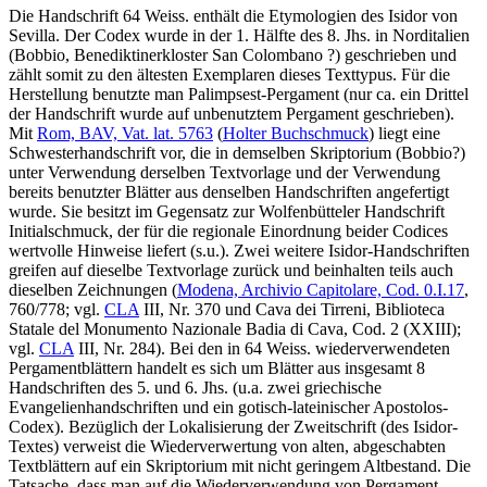
Die Handschrift 64 Weiss. enthält die Etymologien des Isidor von
Sevilla. Der Codex wurde in der 1. Hälfte des 8. Jhs. in Norditalien
(Bobbio, Benediktinerkloster San Colombano ?) geschrieben und
zählt somit zu den ältesten Exemplaren dieses Texttypus. Für die
Herstellung benutzte man Palimpsest-Pergament (nur ca. ein Drittel
der Handschrift wurde auf unbenutztem Pergament geschrieben).
Mit
Rom, BAV, Vat. lat. 5763
(
Holter Buchschmuck
) liegt eine
Schwesterhandschrift vor, die in demselben Skriptorium (Bobbio?)
unter Verwendung derselben Textvorlage und der Verwendung
bereits benutzter Blätter aus denselben Handschriften angefertigt
wurde. Sie besitzt im Gegensatz zur Wolfenbütteler Handschrift
Initialschmuck, der für die regionale Einordnung beider Codices
wertvolle Hinweise liefert (s.u.). Zwei weitere Isidor-Handschriften
greifen auf dieselbe Textvorlage zurück und beinhalten teils auch
dieselben Zeichnungen (
Modena, Archivio Capitolare, Cod. 0.I.17
,
760/778; vgl.
CLA
III, Nr. 370 und Cava dei Tirreni, Biblioteca
Statale del Monumento Nazionale Badia di Cava, Cod. 2 (XXIII);
vgl.
CLA
III, Nr. 284). Bei den in 64 Weiss. wiederverwendeten
Pergamentblättern handelt es sich um Blätter aus insgesamt 8
Handschriften des 5. und 6. Jhs. (u.a. zwei griechische
Evangelienhandschriften und ein gotisch-lateinischer Apostolos-
Codex). Bezüglich der Lokalisierung der Zweitschrift (des Isidor-
Textes) verweist die Wiederverwertung von alten, abgeschabten
Textblättern auf ein Skriptorium mit nicht geringem Altbestand. Die
Tatsache, dass man auf die Wiederverwendung von Pergament