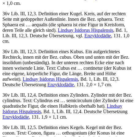
× 1,0 cm.
36v Lib. III, 12,3. Definition einer Kugel. Kreis, auf der rechten
Seite mit gedoppelter Außenlinie. Innen die Bez.
sphaera
. Text:
Sphaera est … aequalis
(die sphaera ist eine Figur in Kreisform,
deren Teile alle gleich sind).
Lindsay Isidorus Hispalensis
, Bd. 1,
Lib. III, 12,3. Deutsche Übersetzung, vgl.
Enzyklodädie
, 131. 1,0
cm.
36v Lib. III, 12,3. Definition eines Kubus. Ein aufgerichtetes
Rechteck, innen mit der Bez.
cubus
. Oben und unten mit der Bez.
insolidum
(unbeständig). In der unteren rechten Ecke eine nach
innen weisende Linie. Text:
Cubus est … continetur
(der Kubus ist
eine eigene, körperliche Figur, die Länge, Breite und Höhe
aufweist).
Lindsay Isidorus Hispalensis
, Bd. 1, Lib. III, 12,3.
Deutsche Übersetzung
Enzyklodädie
, 131. 2,0 × 1,7 cm.
36v Lib. III, 12,4. Definition eines Zylinders. Zylinder mit der Bez.
cylindrus
. Text:
Cylindrus est … semicirculum
(der Zylinder ist eine
quadratische Figur, die einen Halbkreis oberhalb hat).
Lindsay
Isidorus Hispalensis
, Bd. 1, Lib. III, 12,4. Deutsche Übersetzung
Enzyklodädie
, 131. 1,9 × 1,1 cm.
36v Lib. III, 12,5. Definition eines Kegels. Kegel mit der Bez.
conon
. Text:
Conon, figura … orthogonium
(der Konus ist eine