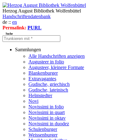
Herzog August Bibliothek Wolfenbüttel
Handschriftendatenbank
de ::
en
Permalink:
PURL
Suche
Sammlungen
Alle Handschriften anzeigen
Augusteer in folio
Augusteer, kleinere Formate
Blankenburger
Extravagantes
Gudische, griechisch
Gudische, lateinisch
Helmstedter
Novi
Novissimi in folio
Novissimi in quart
Novissimi in oktav
Novissimi in duodez
Schulenburger
Weissenburger