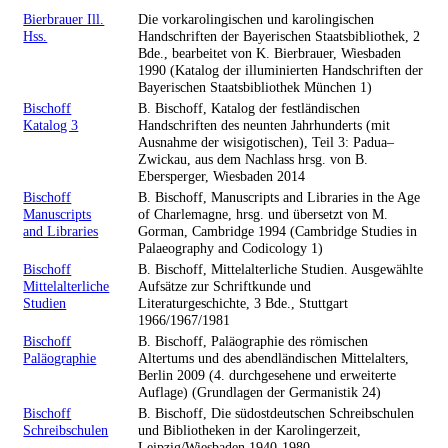
Bierbrauer Ill.
Die vorkarolingischen und karolingischen
Hss.
Handschriften der Bayerischen Staatsbibliothek, 2
Bde., bearbeitet von K. Bierbrauer, Wiesbaden
1990 (Katalog der illuminierten Handschriften der
Bayerischen Staatsbibliothek München 1)
Bischoff
B. Bischoff, Katalog der festländischen
Katalog 3
Handschriften des neunten Jahrhunderts (mit
Ausnahme der wisigotischen), Teil 3: Padua–
Zwickau, aus dem Nachlass hrsg. von B.
Ebersperger, Wiesbaden 2014
Bischoff
B. Bischoff, Manuscripts and Libraries in the Age
Manuscripts
of Charlemagne, hrsg. und übersetzt von M.
and Libraries
Gorman, Cambridge 1994 (Cambridge Studies in
Palaeography and Codicology 1)
Bischoff
B. Bischoff, Mittelalterliche Studien. Ausgewählte
Mittelalterliche
Aufsätze zur Schriftkunde und
Studien
Literaturgeschichte, 3 Bde., Stuttgart
1966/1967/1981
Bischoff
B. Bischoff, Paläographie des römischen
Paläographie
Altertums und des abendländischen Mittelalters,
Berlin 2009 (4. durchgesehene und erweiterte
Auflage) (Grundlagen der Germanistik 24)
Bischoff
B. Bischoff, Die südostdeutschen Schreibschulen
Schreibschulen
und Bibliotheken in der Karolingerzeit,
Leipzig/Wiesbaden 1940-1980