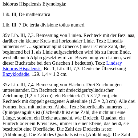
Isidorus Hispalensis
Etymologia
:
Lib. III,
De mathematica
Lib. III, 7
De tertia divisione totius numeri
35v Lib. III, 7,3. Bemessung von Linien. Rechteck mit der Bez.
aaa
,
darüber ein kleiner Kreis mit horizontaler Linie. Text:
Linealis
numerus est … significat apud Graecos
(linear ist eine Zahl, die,
beginnend bei 1, als Linie aufgeschrieben wird bis zu ihrem Ende,
weshalb auch Alpha gesetzt wird zur Bezeichnug von Linien, weil
dieser Buchstabe bei den Griechen 1 bedeutet). Text:
Lindsay
Isidorus Hispalensis
, Bd. 1, Lib. III, 7,3. Deutsche Übersetzung
Enzyklodädie
, 129. 1,4 × 1,2 cm.
35v Lib. III, 7,4. Bemessung von Flächen. Drei Zeichnungen
untereinander. Ein Rechteck mit dreieckiger/zylindrischer
Zeichnung (1,2 × 1,8 cm), ein Rechteck (1,5 × 2,2 cm), ein
Rechteck mit doppelt gezogener Außenlinie (1,5 × 2,8 cm). Alle drei
Formen bez. mit mehreren Alpha. Text:
Superficialis numerus …
Quinqueangulus ist
(flächenhaft ist eine Zahl, die nicht nur eine
Länge, sondern ein Breite ausmacht, wie Dreieck, Quadrat, ein
Fünfeck oder ein Kreis usw., immer in einer Ebene, das heißt, sie
beschreibt eine Oberfläche. Die Zahl des Dreiecks ist so:
[Abbildung]. Die Zahl des Quadrats ist so: [Abbildung]. Die Zahl