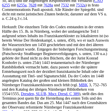
50, 483) und die zugehörigen Responsorien mit Versikeln (
CAO
6255
mit
6255a
,
7628
mit
7628a
und
7532
mit
7532a
) in festo
Commemorationis Pauli apostoli. Alle Ränder der Spiegelbl. sind
dicht mit meist juristischen Zitaten bedeckt, darunter auf dem VS u.
a. C.24 q.3 c.14.
Herkunft: Die einzelnen Teile des Codex entstanden in der ersten
Hälfte des 15. Jh. in Nürnberg, wobei der umfangreiche Teil I
aufgrund seines Inhalts ins Franziskanerkloster zu lokalisieren ist (so
bereits
Weise
Der Heidenkampf, s. unten, 450), wo er nach Ausweis
der Wasserzeichen um 1450 geschrieben und mit den drei älteren
Teilen ergänzt wurde. Entgegen der bisherigen Forschungsmeinung
(
Patschovsky
Straßburger Beginenverfolgungen, s. unten, 130 u.a.)
gehörte der Band nicht zu den Büchern, die der Jurist Konrad
Konhofer (s. unten 254r) 1443 testamentarisch der Nürnberger
Ratsbibliothek vermacht hatte, dazu passen weder die spätere
Entstehungszeit noch der dezidiert franziskanische Inhalt oder die
Ausstattung mit Titel- und Signaturschild. Da der Codex im 1448
angelegten Katalog der großen und kleinen Bibliothek des
Nürnberger Franziskanerklosters noch fehlt (vgl.
MBK
3, 752–765
und den Katalog der übrigen Nürnberger Bibliotheken von
1554/1555,
Dresden, SLUB, Mscr. Dresd. C 389
), stellt dies den
Terminus post quem für die Herstellung des ersten Teils und des
gesamten Bandes dar. Das am 25. Mai 1447 nach den Grundsätzen
der Observanz reformierte Nürnberger Franziskanerkloster