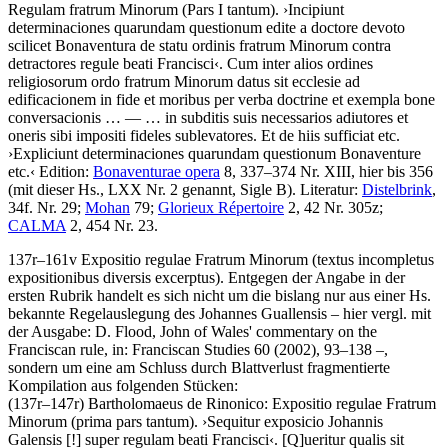
Regulam fratrum Minorum
(Pars I tantum)
.
›
Incipiunt
determinaciones quarundam questionum edite a doctore devoto
scilicet Bonaventura de statu ordinis fratrum Minorum contra
detractores regule beati Francisci
‹
.
Cum inter alios ordines
religiosorum ordo fratrum Minorum datus sit ecclesie ad
edificacionem in fide et moribus per verba doctrine et exempla bone
conversacionis
… — …
in subditis suis necessarios adiutores et
oneris sibi impositi fideles sublevatores. Et de hiis sufficiat etc
.
›
Expliciunt determinaciones quarundam questionum Bonaventure
etc.
‹
Edition:
Bonaventurae opera
8, 337–374 Nr. XIII, hier bis 356
(mit dieser Hs., LXX Nr. 2 genannt, Sigle B).
Literatur:
Distelbrink
,
34f. Nr. 29;
Mohan
79;
Glorieux Répertoire
2, 42 Nr. 305z;
CALMA
2, 454 Nr. 23.
137r–161v
Expositio regulae Fratrum Minorum
(textus incompletus
expositionibus diversis excerptus)
. Entgegen der Angabe in der
ersten Rubrik handelt es sich nicht um die bislang nur aus einer Hs.
bekannte Regelauslegung des Johannes Guallensis – hier vergl. mit
der Ausgabe:
D. Flood
, John of Wales' commentary on the
Franciscan rule, in: Franciscan Studies 60 (2002), 93–138 –,
sondern um eine am Schluss durch Blattverlust fragmentierte
Kompilation aus folgenden Stücken:
(137r–147r)
Bartholomaeus de Rinonico
:
Expositio regulae Fratrum
Minorum
(prima pars tantum)
.
›
Sequitur exposicio Johannis
Galensis
[!]
super regulam beati Francisci
‹
.
[Q]
ueritur qualis sit