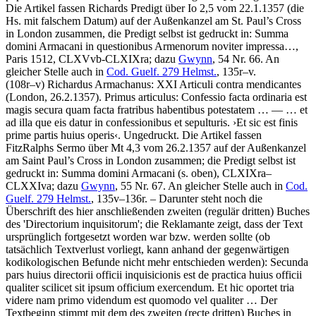
Die Artikel fassen Richards Predigt über Io 2,5 vom 22.1.1357 (die
Hs. mit falschem Datum) auf der Außenkanzel am St. Paul’s Cross
in London zusammen, die Predigt selbst ist gedruckt in: Summa
domini Armacani in questionibus Armenorum noviter impressa…,
Paris 1512, CLXVvb-CLXIXra; dazu
Gwynn
, 54 Nr. 66. An
gleicher Stelle auch in
Cod. Guelf. 279 Helmst.
, 135r–v.
(108r–v)
Richardus Armachanus
:
XXI Articuli contra mendicantes
(London, 26.2.1357)
.
Primus articulus: Confessio facta ordinaria est
magis secura quam facta fratribus habentibus potestatem
… — …
et
ad illa que eis datur in confessionibus et sepulturis
.
›
Et sic est finis
prime partis huius operis
‹
. Ungedruckt. Die Artikel fassen
FitzRalphs Sermo über Mt 4,3 vom 26.2.1357 auf der Außenkanzel
am Saint Paul’s Cross in London zusammen; die Predigt selbst ist
gedruckt in: Summa domini Armacani (s. oben), CLXIXra–
CLXXIva; dazu
Gwynn
, 55 Nr. 67. An gleicher Stelle auch in
Cod.
Guelf. 279 Helmst.
, 135v–136r. – Darunter steht noch die
Überschrift des hier anschließenden zweiten (regulär dritten) Buches
des 'Directorium inquisitorum'; die Reklamante zeigt, dass der Text
ursprünglich fortgesetzt worden war bzw. werden sollte (ob
tatsächlich Textverlust vorliegt, kann anhand der gegenwärtigen
kodikologischen Befunde nicht mehr entschieden werden):
Secunda
pars huius directorii officii inquisicionis est de practica huius officii
qualiter scilicet sit ipsum officium exercendum. Et hic oportet tria
videre nam primo videndum est quomodo vel qualiter …
Der
Textbeginn stimmt mit dem des zweiten (recte dritten) Buches in