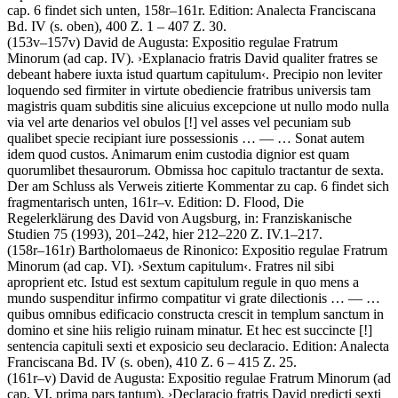
cap. 6 findet sich unten, 158r–161r.
Edition:
Analecta Franciscana
Bd. IV (s. oben), 400 Z. 1 – 407 Z. 30.
(153v–157v)
David de Augusta
:
Expositio regulae Fratrum
Minorum
(ad cap. IV)
.
›
Explanacio fratris David qualiter fratres se
debeant habere iuxta istud quartum capitulum
‹
.
Precipio non leviter
loquendo sed firmiter in virtute obediencie fratribus universis tam
magistris quam subditis sine alicuius excepcione ut nullo modo nulla
via vel arte denarios vel obulos
[!]
vel asses vel pecuniam sub
qualibet specie recipiant iure possessionis
… — …
Sonat autem
idem quod custos. Animarum enim custodia dignior est quam
quorumlibet thesaurorum. Obmissa hoc capitulo tractantur de sexta
.
Der am Schluss als Verweis zitierte Kommentar zu cap. 6 findet sich
fragmentarisch unten, 161r–v.
Edition:
D. Flood
, Die
Regelerklärung des David von Augsburg, in: Franziskanische
Studien 75 (1993), 201–242, hier 212–220 Z. IV.1–217.
(158r–161r)
Bartholomaeus de Rinonico
:
Expositio regulae Fratrum
Minorum
(ad cap. VI)
.
›
Sextum capitulum
‹
.
Fratres nil sibi
aproprient etc. Istud est sextum capitulum regule in quo mens a
mundo suspenditur infirmo compatitur vi grate dilectionis
… — …
quibus omnibus edificacio constructa crescit in templum sanctum in
domino et sine hiis religio ruinam minatur. Et hec est succincte
[!]
sentencia capituli sexti et exposicio seu declaracio
.
Edition:
Analecta
Franciscana Bd. IV (s. oben), 410 Z. 6 – 415 Z. 25.
(161r–v)
David de Augusta
:
Expositio regulae Fratrum Minorum
(ad
cap. VI, prima pars tantum)
.
›
Declaracio fratris David predicti sexti