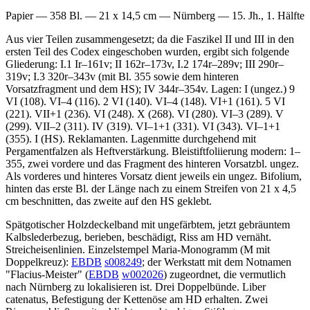
Papier — 358 Bl. — 21 x 14,5 cm — Nürnberg — 15. Jh., 1. Hälfte
Aus vier Teilen zusammengesetzt; da die Faszikel II und III in den
ersten Teil des Codex eingeschoben wurden, ergibt sich folgende
Gliederung: I.1 Ir–161v; II 162r–173v, I.2 174r–289v; III 290r–
319v; I.3 320r–343v (mit Bl. 355 sowie dem hinteren
Vorsatzfragment und dem HS); IV 344r–354v. Lagen: I (ungez.) 9
VI (108). VI–4 (116). 2 VI (140). VI–4 (148). VI+1 (161). 5 VI
(221). VII+1 (236). VI (248). X (268). VI (280). VI–3 (289). V
(299). VII–2 (311). IV (319). VI–1+1 (331). VI (343). VI–1+1
(355). I (HS). Reklamanten. Lagenmitte durchgehend mit
Pergamentfalzen als Heftverstärkung. Bleistiftfoliierung modern:
1
–
355
, zwei vordere und das Fragment des hinteren Vorsatzbl. ungez.
Als vorderes und hinteres Vorsatz dient jeweils ein ungez. Bifolium,
hinten das erste Bl. der Länge nach zu einem Streifen von 21 x 4,5
cm beschnitten, das zweite auf den HS geklebt.
Spätgotischer Holzdeckelband mit ungefärbtem, jetzt gebräuntem
Kalbslederbezug, berieben, beschädigt, Riss am HD vernäht.
Streicheisenlinien. Einzelstempel Maria-Monogramm (M mit
Doppelkreuz):
EBDB
s008249
; der Werkstatt mit dem Notnamen
"Flacius-Meister" (
EBDB
w002026
) zugeordnet, die vermutlich
nach Nürnberg zu lokalisieren ist. Drei Doppelbünde. Liber
catenatus, Befestigung der Kettenöse am HD erhalten. Zwei