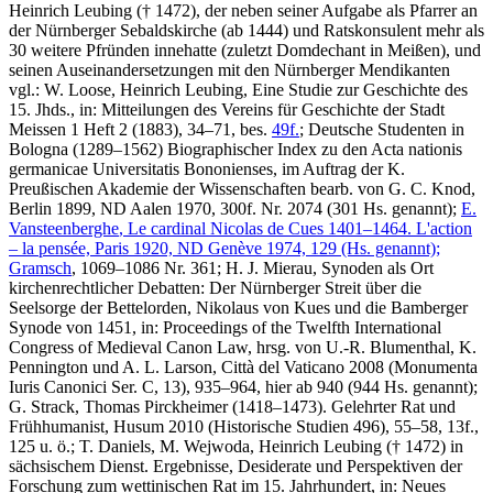
Heinrich Leubing († 1472), der neben seiner Aufgabe als Pfarrer an
der Nürnberger Sebaldskirche (ab 1444) und Ratskonsulent mehr als
30 weitere Pfründen innehatte (zuletzt Domdechant in Meißen), und
seinen Auseinandersetzungen mit den Nürnberger Mendikanten
vgl.:
W. Loose
, Heinrich Leubing, Eine Studie zur Geschichte des
15. Jhds., in: Mitteilungen des Vereins für Geschichte der Stadt
Meissen 1 Heft 2 (1883), 34–71, bes.
49f.
; Deutsche Studenten in
Bologna (1289–1562) Biographischer Index zu den Acta nationis
germanicae Universitatis Bononienses, im Auftrag der K.
Preußischen Akademie der Wissenschaften bearb. von
G. C. Knod
,
Berlin 1899, ND Aalen 1970, 300f. Nr. 2074 (301 Hs. genannt);
E.
Vansteenberghe
, Le cardinal Nicolas de Cues 1401–1464. L'action
– la pensée, Paris 1920, ND Genève 1974, 129 (Hs. genannt);
Gramsch
, 1069–1086 Nr. 361;
H. J. Mierau
, Synoden als Ort
kirchenrechtlicher Debatten: Der Nürnberger Streit über die
Seelsorge der Bettelorden, Nikolaus von Kues und die Bamberger
Synode von 1451, in: Proceedings of the Twelfth International
Congress of Medieval Canon Law, hrsg. von
U.-R. Blumenthal
,
K.
Pennington
und
A. L. Larson
, Città del Vaticano 2008 (Monumenta
Iuris Canonici Ser. C, 13), 935–964, hier ab 940 (944 Hs. genannt);
G. Strack
, Thomas Pirckheimer (1418–1473). Gelehrter Rat und
Frühhumanist, Husum 2010 (Historische Studien 496), 55–58, 13f.,
125 u. ö.;
T. Daniels
,
M. Wejwoda
, Heinrich Leubing († 1472) in
sächsischem Dienst. Ergebnisse, Desiderate und Perspektiven der
Forschung zum wettinischen Rat im 15. Jahrhundert, in: Neues