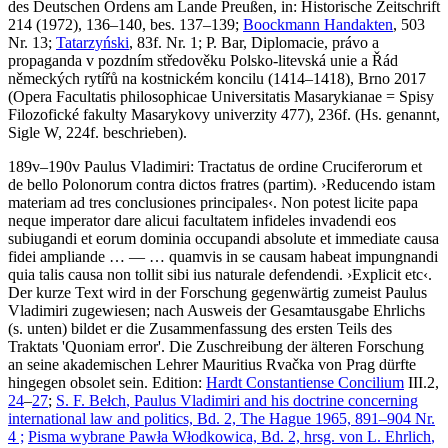
des Deutschen Ordens am Lande Preußen, in: Historische Zeitschrift
214 (1972), 136–140, bes. 137–139;
Boockmann Handakten
, 503
Nr. 13;
Tatarzyński
, 83f. Nr. 1;
P. Bar
, Diplomacie, právo a
propaganda v pozdním středověku Polsko-litevská unie a Řád
německých rytířů na kostnickém koncilu (1414–1418), Brno 2017
(Opera Facultatis philosophicae Universitatis Masarykianae = Spisy
Filozofické fakulty Masarykovy univerzity 477), 236f. (Hs. genannt,
Sigle W, 224f. beschrieben).
189v–190v
Paulus Vladimiri
:
Tractatus de ordine Cruciferorum et
de bello Polonorum contra dictos fratres
(partim)
.
›
Reducendo istam
materiam ad tres conclusiones principales
‹
.
Non potest licite papa
neque imperator dare alicui facultatem infideles invadendi eos
subiugandi et eorum dominia occupandi absolute et immediate causa
fidei ampliande
… — …
quamvis in se causam habeat impungnandi
quia talis causa non tollit sibi ius naturale defendendi
.
›
Explicit etc
‹
.
Der kurze Text wird in der Forschung gegenwärtig zumeist Paulus
Vladimiri zugewiesen; nach Ausweis der Gesamtausgabe Ehrlichs
(s. unten) bildet er die Zusammenfassung des ersten Teils des
Traktats 'Quoniam error'. Die Zuschreibung der älteren Forschung
an seine akademischen Lehrer Mauritius Rvačka von Prag dürfte
hingegen obsolet sein.
Edition:
Hardt Constantiense Concilium
III.2,
24
–
27
;
S. F. Bełch
, Paulus Vladimiri and his doctrine concerning
international law and politics, Bd. 2, The Hague 1965, 891–904 Nr.
4 ;
Pisma wybrane Pawła Włodkowica, Bd. 2, hrsg. von
L. Ehrlich
,