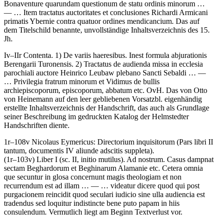
Bonaventure quarundam questionum de statu ordinis minorum
…
— …
Item tractatus auctoritates et conclusiones Richardi Armicani
primatis Ybernie contra quatuor ordines mendicancium
. Das auf
dem Titelschild benannte, unvollständige Inhaltsverzeichnis des 15.
Jh.
Iv–IIr
Contenta
.
1) De variis haeresibus. Inest formula abjurationis
Berengarii Turonensis. 2) Tractatus de audienda missa in ecclesia
parochiali auctore Heinrico Leubaw plebano Sancti Sebaldi
… —
…
Privilegia fratrum minorum et Vidimus de bullis
archiepiscoporum, episcoporum, abbatum etc. OvH
. Das von Otto
von Heinemann auf den leer gebliebenen Vorsatzbl. eigenhändig
erstellte Inhaltsverzeichnis der Handschrift, das auch als Grundlage
seiner Beschreibung im gedruckten Katalog der Helmstedter
Handschriften diente.
1r–108v
Nicolaus Eymericus
:
Directorium inquisitorum
(Pars libri II
tantum, documentis IV aliunde adscitis suppleta)
.
(1r–103v)
Liber I (sc. II, initio mutilus)
.
Ad nostrum. Casus dampnat
sectam Beghardorum et Beghinarum Alamanie etc. Cetera omnia
que secuntur in glosa concernunt magis theologiam et non
recurrendum est ad illam
… — …
videatur dicere quod qui post
purgacionem reincidit quod seculari iudicio sine ulla audiencia est
tradendus sed loquitur indistincte bene puto papam in hiis
consulendum
. Vermutlich liegt am Beginn Textverlust vor.