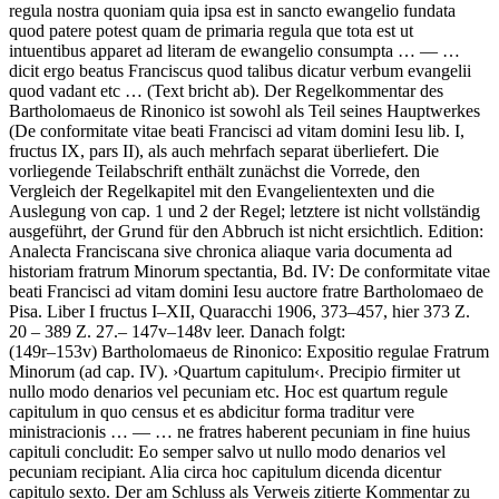
regula nostra quoniam quia ipsa est in sancto ewangelio fundata
quod patere potest quam de primaria regula que tota est ut
intuentibus apparet ad literam de ewangelio consumpta
… — …
dicit ergo beatus Franciscus quod talibus dicatur verbum evangelii
quod vadant etc …
(Text bricht ab)
.
Der Regelkommentar des
Bartholomaeus de Rinonico ist sowohl als Teil seines Hauptwerkes
(De conformitate vitae beati Francisci ad vitam domini Iesu lib. I,
fructus IX, pars II), als auch mehrfach separat überliefert. Die
vorliegende Teilabschrift enthält zunächst die Vorrede, den
Vergleich der Regelkapitel mit den Evangelientexten und die
Auslegung von cap. 1 und 2 der Regel; letztere ist nicht vollständig
ausgeführt, der Grund für den Abbruch ist nicht ersichtlich.
Edition:
Analecta Franciscana sive chronica aliaque varia documenta ad
historiam fratrum Minorum spectantia, Bd. IV: De conformitate vitae
beati Francisci ad vitam domini Iesu auctore fratre Bartholomaeo de
Pisa. Liber I fructus I–XII, Quaracchi 1906, 373–457, hier 373 Z.
20 – 389 Z. 27.– 147v–148v leer. Danach folgt:
(149r–153v)
Bartholomaeus de Rinonico
:
Expositio regulae Fratrum
Minorum
(ad cap. IV)
.
›
Quartum capitulum
‹
.
Precipio firmiter ut
nullo modo denarios vel pecuniam etc. Hoc est quartum regule
capitulum in quo census et es abdicitur forma traditur vere
ministracionis
… — …
ne fratres haberent pecuniam in fine huius
capituli concludit: Eo semper salvo ut nullo modo denarios vel
pecuniam recipiant. Alia circa hoc capitulum dicenda dicentur
capitulo sexto
. Der am Schluss als Verweis zitierte Kommentar zu