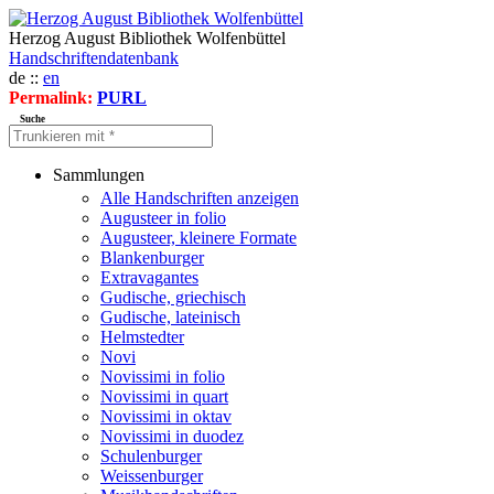
Herzog August Bibliothek Wolfenbüttel
Handschriftendatenbank
de ::
en
Permalink:
PURL
Suche
Sammlungen
Alle Handschriften anzeigen
Augusteer in folio
Augusteer, kleinere Formate
Blankenburger
Extravagantes
Gudische, griechisch
Gudische, lateinisch
Helmstedter
Novi
Novissimi in folio
Novissimi in quart
Novissimi in oktav
Novissimi in duodez
Schulenburger
Weissenburger