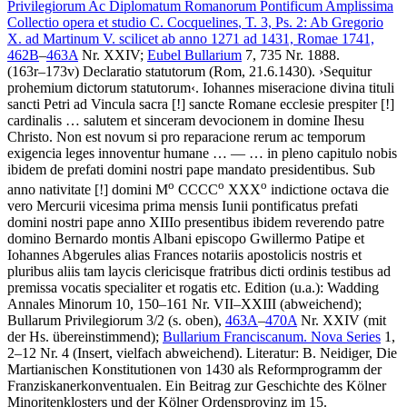
Privilegiorum Ac Diplomatum Romanorum Pontificum Amplissima
Collectio opera et studio
C. Cocquelines
, T. 3, Ps. 2: Ab Gregorio
X. ad Martinum V. scilicet ab anno 1271 ad 1431, Romae 1741,
462B
–
463A
Nr. XXIV;
Eubel Bullarium
7, 735 Nr. 1888.
(163r–173v)
Declaratio statutorum
(Rom, 21.6.1430)
.
›
Sequitur
prohemium dictorum statutorum
‹
.
Iohannes miseracione divina tituli
sancti Petri ad Vincula sacra
[!]
sancte Romane ecclesie prespiter
[!]
cardinalis … salutem et sinceram devocionem in domine Ihesu
Christo. Non est novum si pro reparacione rerum ac temporum
exigencia leges innoventur humane
… — …
in pleno capitulo nobis
ibidem de prefati domini nostri pape mandato presidentibus. Sub
o
o
o
anno nativitate
[!]
domini M
CCCC
XXX
indictione octava die
vero Mercurii vicesima prima mensis Iunii pontificatus prefati
domini nostri pape anno XIIIo presentibus ibidem reverendo patre
domino Bernardo montis Albani episcopo Gwillermo Patipe et
Iohannes Abgerules alias Frances notariis apostolicis nostris et
pluribus aliis tam laycis clericisque fratribus dicti ordinis testibus ad
premissa vocatis specialiter et rogatis etc.
Edition (u.a.):
Wadding
Annales Minorum 10, 150–161 Nr. VII–XXIII (abweichend);
Bullarum Privilegiorum 3/2 (s. oben),
463A
–
470A
Nr. XXIV (mit
der Hs. übereinstimmend);
Bullarium Franciscanum. Nova Series
1,
2–12 Nr. 4 (Insert, vielfach abweichend).
Literatur:
B. Neidiger
, Die
Martianischen Konstitutionen von 1430 als Reformprogramm der
Franziskanerkonventualen. Ein Beitrag zur Geschichte des Kölner
Minoritenklosters und der Kölner Ordensprovinz im 15.