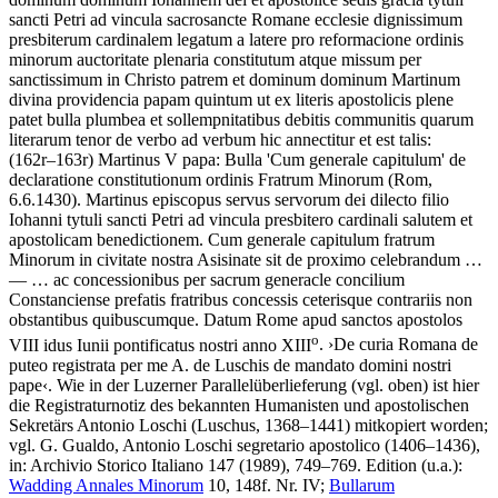
sancti Petri ad vincula sacrosancte Romane ecclesie dignissimum
presbiterum cardinalem legatum a latere pro reformacione ordinis
minorum auctoritate plenaria constitutum atque missum per
sanctissimum in Christo patrem et dominum dominum Martinum
divina providencia papam quintum ut ex literis apostolicis plene
patet bulla plumbea et sollempnitatibus debitis communitis quarum
literarum tenor de verbo ad verbum hic annectitur et est talis:
(162r–163r)
Martinus V papa
:
Bulla 'Cum generale capitulum' de
declaratione constitutionum ordinis Fratrum Minorum
(Rom,
6.6.1430)
.
Martinus episcopus servus servorum dei dilecto filio
Iohanni tytuli sancti Petri ad vincula presbitero cardinali salutem et
apostolicam benedictionem. Cum generale capitulum fratrum
Minorum in civitate nostra Asisinate sit de proximo celebrandum
…
— …
ac concessionibus per sacrum generacle concilium
Constanciense prefatis fratribus concessis ceterisque contrariis non
obstantibus quibuscumque. Datum Rome apud sanctos apostolos
o
VIII idus Iunii pontificatus nostri anno XIII
.
›
De curia Romana de
puteo registrata per me A. de Luschis de mandato domini nostri
pape
‹
. Wie in der Luzerner Parallelüberlieferung (vgl. oben) ist hier
die Registraturnotiz des bekannten Humanisten und apostolischen
Sekretärs Antonio Loschi (Luschus, 1368–1441) mitkopiert worden;
vgl.
G. Gualdo
, Antonio Loschi segretario apostolico (1406–1436),
in: Archivio Storico Italiano 147 (1989), 749–769.
Edition (u.a.):
Wadding Annales Minorum
10, 148f. Nr. IV;
Bullarum