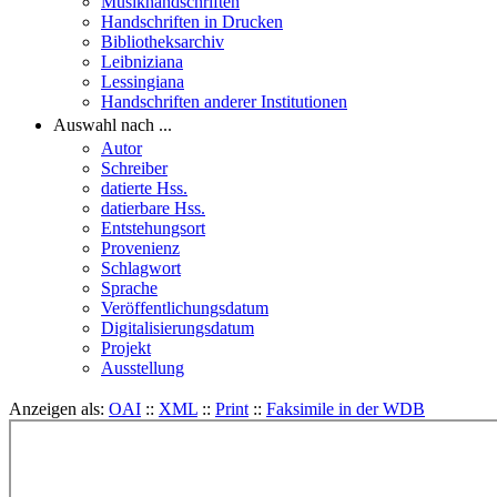
Musikhandschriften
Handschriften in Drucken
Bibliotheksarchiv
Leibniziana
Lessingiana
Handschriften anderer Institutionen
Auswahl nach ...
Autor
Schreiber
datierte Hss.
datierbare Hss.
Entstehungsort
Provenienz
Schlagwort
Sprache
Veröffentlichungsdatum
Digitalisierungsdatum
Projekt
Ausstellung
Anzeigen als:
OAI
::
XML
::
Print
::
Faksimile in der WDB