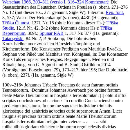
Warschau 1966, 303–311 (versio I, 316–324 Kommentar);
Die
Staatsschriften des Deutschen Ordens in Preußen (s. oben), 271–276
Nr. 12 (mit dieser Hs., 271 genannt, Sigle W).
Literatur:
Rep. font.
8, 537;
Weise
Der Heidenkampf (s. oben), 443f. (Hs. genannt);
Tříška Činnost
, 127f. Nr. 15 (ohne Kenntnis dieser Hs.);
Tříška
Studie
, 121f. Nr. 42, 242 (ohne Kenntnis dieser Hs.);
Tříška
Repertorium
, 369f.;
Spunar RAB
1, 317 Nr. 877 (Hs. genannt);
Tatarzyński
, 84 Nr. 2;
P. Soukoup
, Die böhmischen
Konzilsteilnehmer zwischen Häresiebekämpfung und
Kirchenreform. Die Konstanzer Predigten von Mauritius Rvačka,
Stephan von Páleč und Matthäus von Königsaal, in: Das Konstanzer
Konzil als europäisches Ereignis. Begegnungen, Medien und
Rituale, hrsg. von
G. Signori
und
B. Studt
, Ostfildern 2014
(Vorträge und Forschungen 79), 173–217, hier 195;
Bar
Diplomacie
(s. oben), 237f. (Hs. genannt, Sigle W).
190v–216v
Johannes Urbach
:
Tractatus de statu fratrum ordinis
Teutonicorum
.
›
Dominus Johannes Awerbach pro ordine fratrum
beate Marie Theutonicorum hospitalis Ierosolomitani
[!]
obtulit infra
scriptas conclusiones ad naciones in concilio Constanciensi contra
predictum tractatum
‹
.
In nomine sancte et individue trinitatis
glorioseque dei genitricis ac tocius curie supernorum Amen. Licet
insignis et preclara fratrum ordinis beate Marie Theutonicorum
hospitalis Ierosolimitani religio inter ceteras
… — …
sibi
militantibus gloriam vite eterne honorem regni celestis divicias