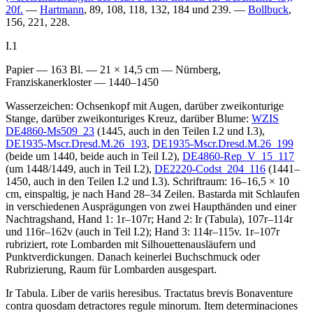
20f.
—
Hartmann
, 89, 108, 118, 132, 184 und 239. —
Bollbuck
,
156, 221, 228.
I.1
Papier — 163 Bl. — 21 × 14,5 cm — Nürnberg,
Franziskanerkloster — 1440–1450
Wasserzeichen: Ochsenkopf mit Augen, darüber zweikonturige
Stange, darüber zweikonturiges Kreuz, darüber Blume:
WZIS
DE4860-Ms509_23
(1445, auch in den Teilen I.2 und I.3),
DE1935-Mscr.Dresd.M.26_193
,
DE1935-Mscr.Dresd.M.26_199
(beide um 1440, beide auch in Teil I.2),
DE4860-Rep_V_15_117
(um 1448/1449, auch in Teil I.2),
DE2220-Codst_204_116
(1441–
1450, auch in den Teilen I.2 und I.3). Schriftraum: 16–16,5 × 10
cm, einspaltig, je nach Hand 28–34 Zeilen. Bastarda mit Schlaufen
in verschiedenen Ausprägungen von zwei Haupthänden und einer
Nachtragshand, Hand 1: 1r–107r; Hand 2: Ir (Tabula), 107r–114r
und 116r–162v (auch in Teil I.2); Hand 3: 114r–115v. 1r–107r
rubriziert, rote Lombarden mit Silhouettenausläufern und
Punktverdickungen. Danach keinerlei Buchschmuck oder
Rubrizierung, Raum für Lombarden ausgespart.
Ir
Tabula
.
Liber de variis heresibus. Tractatus brevis Bonaventure
contra quosdam detractores regule minorum. Item determinaciones