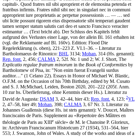
capituli
‹
.
Quod fratres nil sibi aproprient et de elemosina petenda et
fratribus infirmis. Fratres nihil sibi nec in singulari nec in communi
approprient iure proprietatis ac perpetue possessionis
… — …
sed
ubi licite possunt rigorem eius dispensatorie sibi temperari gaudent
tamen semper statum salutis cari deo et sancto Francisco veraciter
estimantur …
(Text bricht ab)
.
Der Schluss des Kapitels fehlt
aufgrund des Verlustes einer Lage, von der allein Bl. 161 erhalten ist
(vgl. die Reklamante auf Bl. 160v).
Edition:
Flood
Die
Regelerklärung (s. oben), 221–223 Z. VI.1–36.
– Literatur zu
Bartholomaeus de Rinonico:
BHL
3134;
Mohan
, 314 (Hs. genannt);
Rep. font.
2, 456;
CALMA
2, 52f. Nr. 1 und 2;
W. J. Short
, The
Explicatio regulae fratrum minorum
in the
Book of Conformities
by
Bartholomew of Pisa, in: "Non enim fuerat Evangelii surdus
auditor…" (1 Celano 22). Essays in Honor of Michael W. Blastic,
O.F.M. on the Occasion of his 70th Birthday, edited by
M. Cusato
and
S. J. McMichael
, Leiden, Boston 2020, 201–222 (205f. Anm.
10 zur hs. Überlieferung, ohne Kenntnis dieser Hs.).
Literatur zu
2
David de Augusta:
DSAM
3, 42–44, hier 43;
Rep. font.
4, 123;
VL
2, 47–58, hier 49;
Mohan
, 398;
CALMA
3, 67 Nr. 3.
Literatur zu
Johannes Guallensis (diese Hs. ist stets genannt):
V. Doucet
, Maîtres
franciscains de Paris. Supplement au «Repertoire des Mâitres en
e
théologie de Paris au XIII
siècle» de M. le Chanoine P. Glorieux,
in: Archivum Franciscanum Historicum 27 (1934), 531–564, hier
553;
J. Swanson
, John of Wales. A study of the works and ideas of a