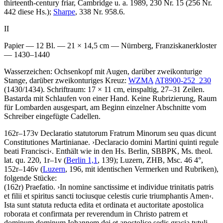
thirteenth-century friar, Cambridge u. a. 1989, 230 Nr. 15 (256 Nr.
442 diese Hs.);
Sharpe
, 338 Nr. 958.6.
II
Papier — 12 Bl. — 21 × 14,5 cm — Nürnberg, Franziskanerkloster
— 1430–1440
Wasserzeichen: Ochsenkopf mit Augen, darüber zweikonturige
Stange, darüber zweikonturiges Kreuz:
WZMA
AT8900-252_230
(1430/1434). Schriftraum: 17 × 11 cm, einspaltig, 27–31 Zeilen.
Bastarda mit Schlaufen von einer Hand. Keine Rubrizierung, Raum
für Lombarden ausgespart, am Beginn einzelner Abschnitte vom
Schreiber eingefügte Cadellen.
162r–173v
Declaratio statutorum Fratrum Minorum seu quas dicunt
Constitutiones Martinianae
.
›
Declaracio domini Martini quinti regule
beati Francisci
‹
. Enthält wie in den Hs. Berlin, SBBPK, Ms. theol.
lat. qu. 220, 1r–1v (
Berlin 1,1
, 139); Luzern, ZHB, Msc. 46 4°,
152r–146v (
Luzern
, 196, mit identischen Vermerken und Rubriken),
folgende Stücke:
(162r)
Praefatio
.
›
In nomine sanctissime et individue trinitatis patris
et filii et spiritus sancti tociusque celestis curie triumphantis Amen
‹
.
Ista sunt statuta reducta edita et ordinata et auctoritate apostolica
roborata et confirmata per reverendum in Christo patrem et
dominum dominum Iohannem dei et apostolice sedis gracia tytuli