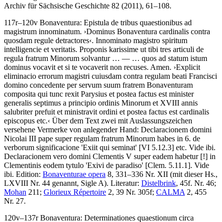
Archiv für Sächsische Geschichte 82 (2011), 61–108.
117r–120v
Bonaventura
:
Epistula de tribus quaestionibus ad
magistrum innominatum
.
›
Dominus Bonaventura cardinalis contra
quosdam regule detractores
‹
.
Innominato magistro spiritum
intelligencie et veritatis. Proponis karissime ut tibi tres articuli de
regula fratrum Minorum solvantur
… — …
quos ad statum istum
dominus vocavit et si te vocaverit non recuses. Amen
.
›
Explicit
eliminacio errorum magistri cuiusdam contra regulam beati Francisci
domino concedente per servum suum fratrem Bonaventuram
composita qui tunc rexit Parysius et postea factus est minister
generalis septimus a principio ordinis Minorum et XVIII annis
salubriter prefuit et ministravit ordini et postea factus est cardinalis
episcopus etc.
‹
Über dem Text zwei mit Auslassungszeichen
versehene Vermerke von anlegender Hand:
Declaracionem domini
Nicolai III pape super regulam fratrum Minorum habes in 6. de
verborum significacione 'Exiit qui seminat'
[VI 5.12.3]
etc. Vide ibi.
Declaracionem vero domini Clementis V super eadem habetur
[!]
in
Clementinis eodem tytulo 'Exivi de paradiso'
[Clem. 5.11.1]
. Vide
ibi.
Edition:
Bonaventurae opera
8, 331–336 Nr. XII (mit dieser Hs.,
LXVIII Nr. 44 genannt, Sigle A).
Literatur:
Distelbrink
, 45f. Nr. 46;
Mohan
211;
Glorieux Répertoire
2, 39 Nr. 305f;
CALMA
2, 455
Nr. 27.
120v–137r
Bonaventura
:
Determinationes quaestionum circa