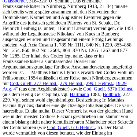
(
Glassberger
, 318–320;
U. Schmidt
, Das ehemalige
Franziskanerkloster in Nürnberg, Nürnberg 1913, 21–34) musste
sich bereits wenig später zusammen mit den Konventen der
Dominikaner, Karmeliten und Augustiner-Eremiten gegen die
Angriffe des juristisch gebildeten Pfarrers von St. Sebald, Dr.
Heinrich Leubing (s. unten, 116r mit Literatur) verteidigen, die 1451
während der Legationsreise Nikolaus' von Kues in Bamberg
ausgetragen wurden und insgesamt mit einem Erfolg Leubings
endeten, vgl.
Acta Cusana
1, 789 Nr. 1111, 840 Nr. 1229, 855–858
Nr. 1254, 860–862 Nr. 1260f., 864–870 Nr. 1265–1267 und 877
Nr. 1285. Der Inhalt des Codex legt nahe, dass er im
Franziskanerkloster als umfassendes Dossier und
Argumentationsgrundlage für diese Auseinandersetzung angefertigt
worden ist. — Matthias Flacius Illyricus erwarb den Codex wohl im
Frühsommer 1554 anlässlich einer Reise nach Nürnberg zusammen
mit
Cod. Guelf. 277 Helmst.
,
279 Helmst.
,
299.1 Helmst.
,
19.29
Aug. 4°
(aus dem Aegidienkloster) sowie
Cod. Guelf. 537b Helmst.
(aus dem Heilig-Geist-Spital), vgl.
Hartmann
108f.;
Bollbuck
, 227–
229. Vgl. seinen wohl eigenhändigen Besitzeintrag Ir:
Matthias
Flacius Illyricus
; darüber eine gleichzeitige Inhaltsangabe:
De variis
haeresibus. Et alia multa
. Dieser Vermerk ist von der gleichen Hand
wie in den meisten Codices Flaciani geschrieben und stammt von
einem bislang nicht näher identifizierbaren Mitarbeiter oder Sekretär
der Centuriatoren (wie
Cod. Guelf. 616 Helmst.
, Ir). Der Band
wurde vermutlich von diesen benutzt, wie der Eintrag im