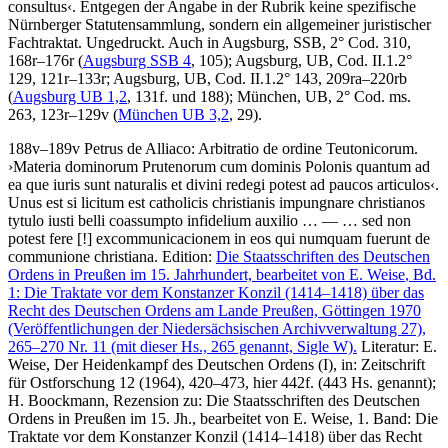
consultus
‹
. Entgegen der Angabe in der Rubrik keine spezifische
Nürnberger Statutensammlung, sondern ein allgemeiner juristischer
Fachtraktat. Ungedruckt. Auch in Augsburg, SSB, 2° Cod. 310,
168r–176r (
Augsburg SSB 4
, 105); Augsburg, UB, Cod. II.1.2°
129, 121r–133r; Augsburg, UB, Cod. II.1.2° 143, 209ra–220rb
(
Augsburg UB 1,2
, 131f. und 188); München, UB, 2° Cod. ms.
263, 123r–129v (
München UB 3,2
, 29).
188v–189v
Petrus de Alliaco
:
Arbitratio de ordine Teutonicorum
.
›
Materia dominorum Prutenorum cum dominis Polonis quantum ad
ea que iuris sunt naturalis et divini redegi potest ad paucos articulos
‹
.
Unus est si licitum est catholicis christianis impungnare christianos
tytulo iusti belli coassumpto infidelium auxilio
… — …
sed non
potest fere
[!]
excommunicacionem in eos qui numquam fuerunt de
communione christiana
.
Edition:
Die Staatsschriften des Deutschen
Ordens in Preußen im 15. Jahrhundert, bearbeitet von
E. Weise
, Bd.
1: Die Traktate vor dem Konstanzer Konzil (1414–1418) über das
Recht des Deutschen Ordens am Lande Preußen, Göttingen 1970
(Veröffentlichungen der Niedersächsischen Archivverwaltung 27),
265–270 Nr. 11 (mit dieser Hs., 265 genannt, Sigle W).
Literatur:
E.
Weise
, Der Heidenkampf des Deutschen Ordens (I), in: Zeitschrift
für Ostforschung 12 (1964), 420–473, hier 442f. (443 Hs. genannt);
H. Boockmann
, Rezension zu: Die Staatsschriften des Deutschen
Ordens in Preußen im 15. Jh., bearbeitet von E. Weise, 1. Band: Die
Traktate vor dem Konstanzer Konzil (1414–1418) über das Recht