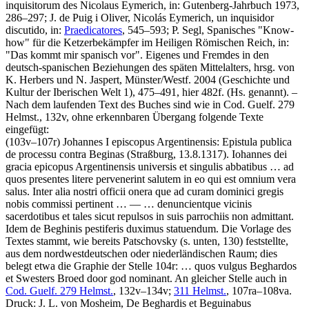
inquisitorum des Nicolaus Eymerich, in: Gutenberg-Jahrbuch 1973,
286–297;
J. de Puig i Oliver
, Nicolás Eymerich, un inquisidor
discutido, in:
Praedicatores
, 545–593;
P. Segl
, Spanisches "Know-
how" für die Ketzerbekämpfer im Heiligen Römischen Reich, in:
"Das kommt mir spanisch vor". Eigenes und Fremdes in den
deutsch-spanischen Beziehungen des späten Mittelalters, hrsg. von
K. Herbers
und
N. Jaspert
, Münster/Westf. 2004 (Geschichte und
Kultur der Iberischen Welt 1), 475–491, hier 482f. (Hs. genannt). –
Nach dem laufenden Text des Buches sind wie in Cod. Guelf. 279
Helmst., 132v, ohne erkennbaren Übergang folgende Texte
eingefügt:
(103v–107r)
Johannes I episcopus Argentinensis
:
Epistula publica
de processu contra Beginas
(Straßburg, 13.8.1317)
.
Iohannes dei
gracia epicopus Argentinensis universis et singulis abbatibus … ad
quos presentes litere pervenerint salutem in eo qui est omnium vera
salus. Inter alia nostri officii onera que ad curam dominici gregis
nobis commissi pertinent
… — …
denuncientque vicinis
sacerdotibus et tales sicut repulsos in suis parrochiis non admittant.
Idem de Beghinis pestiferis duximus statuendum
. Die Vorlage des
Textes stammt, wie bereits Patschovsky (s. unten, 130) feststellte,
aus dem nordwestdeutschen oder niederländischen Raum; dies
belegt etwa die Graphie der Stelle 104r:
… quos vulgus Beghardos
et Swesters Broed door god nominant
. An gleicher Stelle auch in
Cod. Guelf. 279 Helmst.
, 132v–134v;
311 Helmst.
, 107ra–108va.
Druck:
J. L. von Mosheim
, De Beghardis et Beguinabus