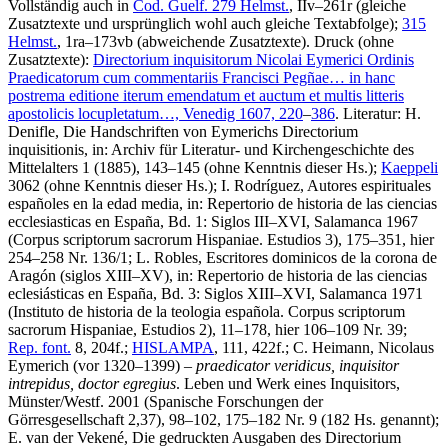
Vollständig auch in
Cod. Guelf. 279 Helmst.
, IIv–261r (gleiche
Zusatztexte und ursprünglich wohl auch gleiche Textabfolge);
315
Helmst.
, 1ra–173vb (abweichende Zusatztexte).
Druck (ohne
Zusatztexte):
Directorium inquisitorum Nicolai Eymerici Ordinis
Praedicatorum cum commentariis Francisci Pegñae… in hanc
postrema editione iterum emendatum et auctum et multis litteris
apostolicis locupletatum…, Venedig 1607,
220
–
386
.
Literatur:
H.
Denifle
, Die Handschriften von Eymerichs Directorium
inquisitionis, in: Archiv für Literatur- und Kirchengeschichte des
Mittelalters 1 (1885), 143–145 (ohne Kenntnis dieser Hs.);
Kaeppeli
3062 (ohne Kenntnis dieser Hs.);
I. Rodríguez
, Autores espirituales
españoles en la edad media, in: Repertorio de historia de las ciencias
ecclesiasticas en España, Bd. 1: Siglos III–XVI, Salamanca 1967
(Corpus scriptorum sacrorum Hispaniae. Estudios 3), 175–351, hier
254–258 Nr. 136/1;
L. Robles
, Escritores dominicos de la corona de
Aragón (siglos XIII–XV), in: Repertorio de historia de las ciencias
eclesiásticas en España, Bd. 3: Siglos XIII–XVI, Salamanca 1971
(Instituto de historia de la teologia española. Corpus scriptorum
sacrorum Hispaniae, Estudios 2), 11–178, hier 106–109 Nr. 39;
Rep. font.
8, 204f.;
HISLAMPA
, 111, 422f.;
C. Heimann
, Nicolaus
Eymerich (vor 1320–1399) –
praedicator veridicus, inquisitor
intrepidus, doctor egregius
. Leben und Werk eines Inquisitors,
Münster/Westf. 2001 (Spanische Forschungen der
Görresgesellschaft 2,37), 98–102, 175–182 Nr. 9 (182 Hs. genannt);
E. van der Vekené
, Die gedruckten Ausgaben des Directorium