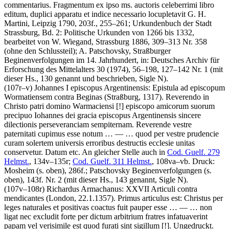
commentarius. Fragmentum ex ipso ms. auctoris celeberrimi libro
editum, duplici apparatu et indice necessario locupletavit G. H.
Martini, Leipzig 1790, 203f., 255–261; Urkundenbuch der Stadt
Strassburg, Bd. 2: Politische Urkunden von 1266 bis 1332,
bearbeitet von
W. Wiegand
, Strassburg 1886, 309–313 Nr. 358
(ohne den Schlussteil);
A. Patschovsky
, Straßburger
Beginenverfolgungen im 14. Jahrhundert, in: Deutsches Archiv für
Erforschung des Mittelalters 30 (1974), 56–198, 127–142 Nr. 1 (mit
dieser Hs., 130 genannt und beschrieben, Sigle N).
(107r–v)
Johannes I episcopus Argentinensis
:
Epistula ad episcopum
Wormatiensem contra Beginas
(Straßburg, 1317)
.
Reverendo in
Christo patri domino Warmaciensi
[!]
episcopo amicorum suorum
precipuo Iohannes dei gracia episcopus Argentinensis sincere
dilectionis perseveranciam sempiternam. Reverende vestre
paternitati cupimus esse notum
… — …
quod per vestre prudencie
curam solertem universis erroribus destructis ecclesie unitas
conservetur. Datum etc.
An gleicher Stelle auch in
Cod. Guelf. 279
Helmst.
, 134v–135r;
Cod. Guelf. 311 Helmst.
, 108va–vb.
Druck:
Mosheim
(s. oben), 286f.;
Patschovsky
Beginenverfolgungen (s.
oben), 143f. Nr. 2 (mit dieser Hs., 143 genannt, Sigle N).
(107v–108r)
Richardus Armachanus
:
XXVII Articuli contra
mendicantes
(London, 22.1.1357)
.
Primus articulus est: Christus per
leges naturales et positivas coactus fuit pauper esse
… — …
non
ligat nec excludit forte per dictum arbitrium fratres infatuaverint
papam vel verisimile est quod furati sint sigillum
[!]
. Ungedruckt.