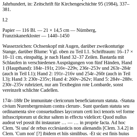
Jahrhundert, in: Zeitschrift für Kirchengeschichte 95 (1984), 337–
381.
I.2
Papier — 116 Bl. — 21 × 14,5 cm — Nürnberg,
Franziskanerkloster — 1440–1450
Wasserzeichen: Ochsenkopf mit Augen, darüber zweikonturige
Stange, darüber Blume: Vgl. oben zu Teil I.1. Schriftraum: 16–17 ×
10–11 cm, einspaltig, je nach Hand 32–37 Zeilen. Bastarda mit
Schlaufen in verschiedenen Ausprägungen von fünf Händen, Hand
1 (Haupthand): 184r–191r, 216v–229v, 236r–253v und 263r–284r
(auch in Teil I.1); Hand 2: 191r–216v und 254r–260r (auch in Teil
I.3); Hand 3: 230r–235v; Hand 4: 260v–262v; Hand 5: 284v–288v.
230r–235v rubriziert, nur am Textbeginn rote Lombarde, sonst
vereinzelt schlichte Cadellen.
174r–188r
De immunitate clericorum beneficiatorum statuta
.
›
Statuta
civium Nurenbergensium contra clerum
‹
.
Sunt quedam statuta seu
ordinamenta sive consuetudines laycorum certi loci tenoris vel forme
infrascriptorum ut dicitur saltem in effectu videlicet: Quod nullus
audeat vel possit ibi instaurare
… — …
in proprie facta. Ad hoc
Clem. 'Si una' de rebus ecclesiasticis non alienandis
[Clem. 3.4.2]
in
Clem. 'Cum non'
[?]
ibidem et hiis similibus
.
›
Et sic est finis huius