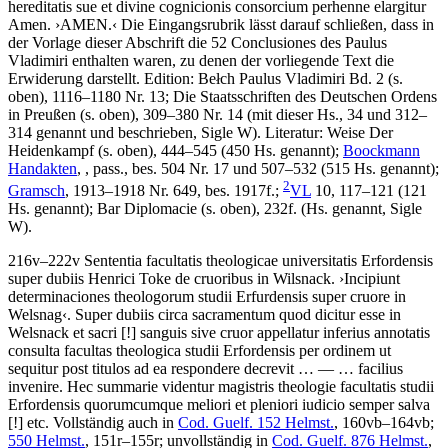
hereditatis sue et divine cognicionis consorcium perhenne elargitur
Amen
.
›
AMEN.
‹
Die Eingangsrubrik lässt darauf schließen, dass in
der Vorlage dieser Abschrift die 52 Conclusiones des Paulus
Vladimiri enthalten waren, zu denen der vorliegende Text die
Erwiderung darstellt.
Edition:
Bełch
Paulus Vladimiri Bd. 2 (s.
oben), 1116–1180 Nr. 13; Die Staatsschriften des Deutschen Ordens
in Preußen (s. oben), 309–380 Nr. 14 (mit dieser Hs., 34 und 312–
314 genannt und beschrieben, Sigle W).
Literatur:
Weise
Der
Heidenkampf (s. oben), 444–545 (450 Hs. genannt);
Boockmann
Handakten
, , pass., bes. 504 Nr. 17 und 507–532 (515 Hs. genannt);
2
Gramsch
, 1913–1918 Nr. 649, bes. 1917f.;
VL
10, 117–121 (121
Hs. genannt);
Bar
Diplomacie (s. oben), 232f. (Hs. genannt, Sigle
W).
216v–222v
Sententia facultatis theologicae universitatis Erfordensis
super dubiis Henrici Toke de cruoribus in Wilsnack
.
›
Incipiunt
determinaciones theologorum studii Erfurdensis super cruore in
Welsnag
‹
.
Super dubiis circa sacramentum quod dicitur esse in
Welsnack et sacri
[!]
sanguis sive cruor appellatur inferius annotatis
consulta facultas theologica studii Erfordensis per ordinem ut
sequitur post titulos ad ea respondere decrevit
… — …
facilius
invenire. Hec summarie videntur magistris theologie facultatis studii
Erfordensis quorumcumque meliori et pleniori iudicio semper salva
[!]
etc
. Vollständig auch in
Cod. Guelf. 152 Helmst.
, 160vb–164vb;
550 Helmst.
, 151r–155r; unvollständig in
Cod. Guelf. 876 Helmst.
,