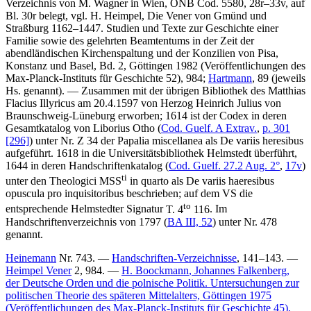
Verzeichnis von M. Wagner in Wien, ÖNB Cod. 5580, 28r–33v, auf
Bl. 30r belegt, vgl.
H. Heimpel
, Die Vener von Gmünd und
Straßburg 1162–1447. Studien und Texte zur Geschichte einer
Familie sowie des gelehrten Beamtentums in der Zeit der
abendländischen Kirchenspaltung und der Konzilien von Pisa,
Konstanz und Basel, Bd. 2, Göttingen 1982 (Veröffentlichungen des
Max-Planck-Instituts für Geschichte 52), 984;
Hartmann
, 89 (jeweils
Hs. genannt). — Zusammen mit der übrigen Bibliothek des Matthias
Flacius Illyricus am 20.4.1597 von Herzog Heinrich Julius von
Braunschweig-Lüneburg erworben; 1614 ist der Codex in deren
Gesamtkatalog von Liborius Otho (
Cod. Guelf. A Extrav.
,
p. 301
[296]
) unter Nr.
Z 34
der
Papalia miscellanea
als
De variis heresibus
aufgeführt. 1618 in die Universitätsbibliothek Helmstedt überführt,
1644 in deren Handschriftenkatalog (
Cod. Guelf. 27.2 Aug. 2°
,
17v
)
ti
unter den
Theologici MSS
in quarto
als
De variis haeresibus
opuscula pro inquisitoribus
beschrieben; auf dem VS die
to
entsprechende Helmstedter Signatur
T. 4
116
. Im
Handschriftenverzeichnis von 1797 (
BA III, 52
) unter Nr.
478
genannt.
Heinemann
Nr. 743. —
Handschriften-Verzeichnisse
, 141–143. —
Heimpel Vener
2, 984. —
H. Boockmann
, Johannes Falkenberg,
der Deutsche Orden und die polnische Politik. Untersuchungen zur
politischen Theorie des späteren Mittelalters, Göttingen 1975
(Veröffentlichungen des Max-Planck-Instituts für Geschichte 45),