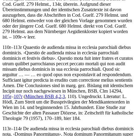
Cod. Guelf. 279 Helmst., 134r, überein. Aufgrund dieser
Übereinstimmungen und der identischen Zusatztexte ist davon
auszugehen, dass die Abschriften in Cod. Guelf. 279 Helmst. und
680 Helmst. entweder von der gleichen Vorlage genommen wurden
oder der jüngere Cod. Guelf. 680 Helmst. direkt von Cod. Guelf.
279 Helmst. aus dem Nürnberger Aegidienkloster kopiert worden
ist. – 109r–v leer.
110r–113r
Quaestio de audienda missa in ecclesia parochiali diebus
dominicis
.
›
Questio de audienda missa in ecclesia parrochiali
dominicis et festivis diebus
‹
.
Questio mota fuit inter fratres et curatos
utrum quilibet parrochianus peccet peccato mortali qui non audit
missam diebus dominicis in sua ecclesia parrochiali. Quod sic
arguitur
… — …
eo quod opus non expostulavit ad respondendum.
Sufficiant igitur predicta in erudito cum correctione melius sentientis
Amen
. Die Conclusiones sind in marg. gez. Bislang mit identischem
Incipit nur noch nachgewiesen in München, BSB, Clm 14294,
105r
–
107r
(
München BSB 4,2,3
, 110). Ungedruckt.
Literatur:
L.
Hödl
, Zum Streit um die Bussprivilegien der Mendikantenorden in
Wien im 14. und beginnnenden 15. Jahrhundert. Eine Studie zur
Geschichte der alten Passauer Diözese, in: Zeitschrift für katholische
Theologie 79 (1957), 170–189, hier 184.
113r–114r
De audienda missa in ecclesia parochiali diebus dominicis
nota
.
›
Dominus Panormitanus
‹
.
Nota dominum Panormitanum super