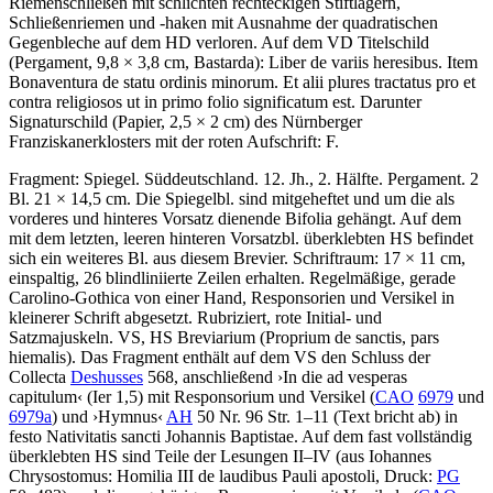
Riemenschließen mit schlichten rechteckigen Stiftlagern,
Schließenriemen und -haken mit Ausnahme der quadratischen
Gegenbleche auf dem HD verloren. Auf dem VD Titelschild
(Pergament, 9,8 × 3,8 cm, Bastarda):
Liber de variis heresibus. Item
Bonaventura de statu ordinis minorum. Et alii plures tractatus pro et
contra religiosos ut in primo folio significatum est
. Darunter
Signaturschild (Papier, 2,5 × 2 cm) des Nürnberger
Franziskanerklosters mit der roten Aufschrift:
F
.
Fragment: Spiegel. Süddeutschland. 12. Jh., 2. Hälfte. Pergament. 2
Bl. 21 × 14,5 cm. Die Spiegelbl. sind mitgeheftet und um die als
vorderes und hinteres Vorsatz dienende Bifolia gehängt. Auf dem
mit dem letzten, leeren hinteren Vorsatzbl. überklebten HS befindet
sich ein weiteres Bl. aus diesem Brevier. Schriftraum: 17 × 11 cm,
einspaltig, 26 blindliniierte Zeilen erhalten. Regelmäßige, gerade
Carolino-Gothica von einer Hand, Responsorien und Versikel in
kleinerer Schrift abgesetzt. Rubriziert, rote Initial- und
Satzmajuskeln. VS, HS
Breviarium
(Proprium de sanctis, pars
hiemalis)
. Das Fragment enthält auf dem VS den Schluss der
Collecta
Deshusses
568, anschließend
›
In die ad vesperas
capitulum
‹
(Ier 1,5) mit Responsorium und Versikel (
CAO
6979
und
6979a
) und
›
Hymnus
‹
AH
50 Nr. 96 Str. 1–11 (Text bricht ab) in
festo Nativitatis sancti Johannis Baptistae. Auf dem fast vollständig
überklebten HS sind Teile der Lesungen II–IV (aus Iohannes
Chrysostomus: Homilia III de laudibus Pauli apostoli, Druck:
PG