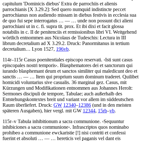
capitulum 'Dominicis diebus' Extra de parrochiis et alienis
parrochianis
[X 3.29.2]
: Sed quero numquid indistincte peccet
parrochianus non audiendo missam in diebus festivis in ecclesia sua
de quo fui sepe interrogatus
… — …
unde non possunt dici alieni
parrochiani ut in c. fi. supra tit. prox. Et ibi dixi et facit glossa
notabilis in c. II de penitenciis et remissionibus libri VI
. Weitgehend
wörtlich entnommen aus Nicolaus de Tudeschis: Lectura in III
librum decretalium ad X 3.29.2.
Druck:
Panormitanus in tertium
decretalium… Lyon 1527,
196vb
.
114r–115r
Casus poenitentiales episcopo reservati
.
›
Isti sunt casus
episcopales nostri temporis
‹
.
Blasphematores dei et sanctorum qui
iurando blasphemant deum et sanctos similiter qui maledicunt deo et
sanctis
… — …
Item qui proprium suum dominum traderet. Quilibet
homicidi voluntarius sive casualis
. 36 marginal gez. Casus, mit
Kürzungen und Modifikationen entnommen aus Johannes Herolt:
Sermones discipuli de tempore, Tabulae; auch außerhalb des
Entstehungskontextes breit und variant vor allem im süddeutschen
Raum überliefert.
Druck:
GW
12340
–
12386
(und in den meisten
späteren Ausgaben), hier vergl. mit GW
12344
,
15rb
–
vb
.
115r–v
Tabula inhibitionum a sacra communione
.
›
Sequuntur
inhibiciones a sacra communione
‹
.
Infrascriptos quos nominabo
prohibeo a communione ewckaristie
[!]
nisi contriti et confessi
fuerint et absoluti
… — …
hereticis vel paganis vel dant eis