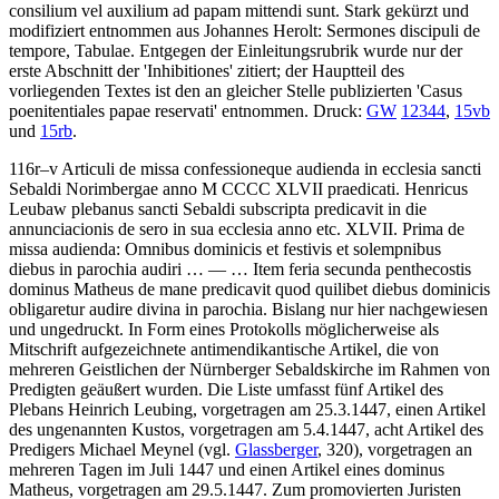
consilium vel auxilium ad papam mittendi sunt
. Stark gekürzt und
modifiziert entnommen aus Johannes Herolt: Sermones discipuli de
tempore, Tabulae. Entgegen der Einleitungsrubrik wurde nur der
erste Abschnitt der 'Inhibitiones' zitiert; der Hauptteil des
vorliegenden Textes ist den an gleicher Stelle publizierten 'Casus
poenitentiales papae reservati' entnommen.
Druck:
GW
12344
,
15vb
und
15rb
.
116r–v
Articuli de missa confessioneque audienda in ecclesia sancti
Sebaldi Norimbergae anno M CCCC XLVII praedicati
.
Henricus
Leubaw plebanus sancti Sebaldi subscripta predicavit in die
annunciacionis de sero in sua ecclesia anno etc. XLVII. Prima de
missa audienda: Omnibus dominicis et festivis et solempnibus
diebus in parochia audiri
… — …
Item feria secunda penthecostis
dominus Matheus de mane predicavit quod quilibet diebus dominicis
obligaretur audire divina in parochia
. Bislang nur hier nachgewiesen
und ungedruckt. In Form eines Protokolls möglicherweise als
Mitschrift aufgezeichnete antimendikantische Artikel, die von
mehreren Geistlichen der Nürnberger Sebaldskirche im Rahmen von
Predigten geäußert wurden. Die Liste umfasst fünf Artikel des
Plebans Heinrich Leubing, vorgetragen am 25.3.1447, einen Artikel
des ungenannten Kustos, vorgetragen am 5.4.1447, acht Artikel des
Predigers Michael Meynel (vgl.
Glassberger
, 320), vorgetragen an
mehreren Tagen im Juli 1447 und einen Artikel eines
dominus
Matheus
, vorgetragen am 29.5.1447.
Zum promovierten Juristen