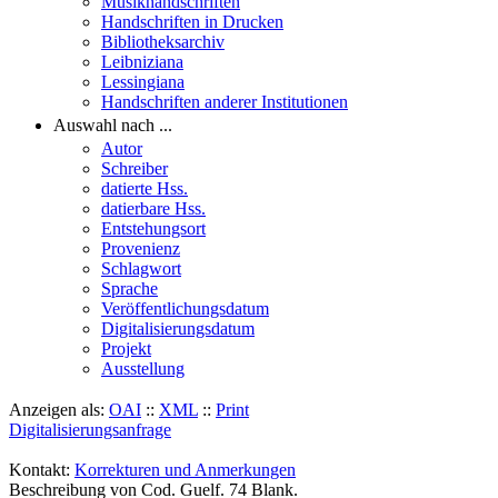
Musikhandschriften
Handschriften in Drucken
Bibliotheksarchiv
Leibniziana
Lessingiana
Handschriften anderer Institutionen
Auswahl nach ...
Autor
Schreiber
datierte Hss.
datierbare Hss.
Entstehungsort
Provenienz
Schlagwort
Sprache
Veröffentlichungsdatum
Digitalisierungsdatum
Projekt
Ausstellung
Anzeigen als:
OAI
::
XML
::
Print
Digitalisierungsanfrage
Kontakt:
Korrekturen und Anmerkungen
Beschreibung von Cod. Guelf. 74 Blank.