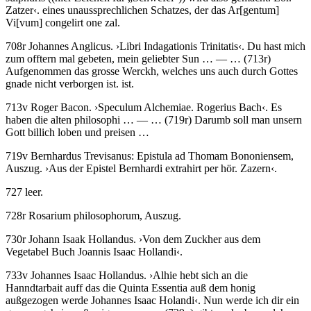
Zatzer
‹
.
eines unaussprechlichen Schatzes, der das Ar
[
gentum
]
Vi
[
vum
]
congelirt one zal.
708r
Johannes Anglicus
.
›
Libri Indagationis Trinitatis
‹
.
Du hast mich
zum offtern mal gebeten, mein geliebter Sun
… — …
(713r)
Aufgenommen das grosse Werckh, welches uns auch durch Gottes
gnade nicht verborgen ist. ist.
713v
Roger Bacon
.
›
Speculum Alchemiae. Rogerius Bach
‹
.
Es
haben die alten philosophi
… — …
(719r)
Darumb soll man unsern
Gott billich loben und preisen …
719v
Bernhardus Trevisanus
:
Epistula ad Thomam Bononiensem
,
Auszug
.
›
Aus der Epistel Bernhardi extrahirt per hör. Zazern
‹
.
727 leer.
728r
Rosarium philosophorum
, Auszug.
730r
Johann Isaak Hollandus
.
›
Von dem Zuckher aus dem
Vegetabel Buch Joannis Isaac Hollandi
‹
.
733v
Johannes Isaac Hollandus
.
›
Alhie hebt sich an die
Hanndtarbait auff das die Quinta Essentia auß dem honig
außgezogen werde Johannes Isaac Holandi
‹
.
Nun werde ich dir ein