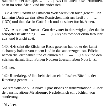
Saturno komei der lapis
… — …
(132v)
mit allen bösen Humoren,
so in im seint. Mein kind hie endet sich …
133r
›
Librii Rosinii adEuthicem Wort wercklich buch genant
‹
.
Ich
kam ains Dags zu ains alten Romischen maisters hauß
… — …
(137r)
und thue das in Gotts Lieb und zu seiner forcht. Amen.
137v
›
Aus einem Tractat
‹
.
Gott der vatter in der ewigkeit, der da ein
schöpffer ist aller ding
… — …
(139v)
das rott oder citrin färb lehr
auß, und
((bricht ab))
.
140r
›
Dis seint die Elixier so Rasis gesehen hat, do er der kunst
alchamey halben von einem land in das ander zogen ist
‹
.
Etliche
namen die leichnamen und calciniren die
… — …
(140v)
und den
spiritum darmit findt. Folgen Notizen überschrieben Nota L. Z.
141 leer.
142r
Ritterkrieg
.
›
Alhie hebt sich an ein hübsches Büchlin, der
Ritterkrig genant …
‹
56r
Arnaldus de Villa Nova
:
Quaestiones de transmutatione
.
›
Liber
de transmutatione Metalorum
‹
.
Nachdem ich ein büchlein von
sonderung
.
191v leer.