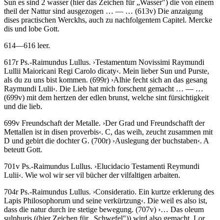
Sun es sind 2 wasser (hier das Zeichen für „Wasser") die von einem
theil der Nattur sind ausgezogen
… — …
(613v)
Die anzaigung
dises practischen Werckhs, auch zu nachfolgentem Capitel. Mercke
dis und lobe Gott.
614—616 leer.
617r
Ps.-Raimundus Lullus
.
›
Testamentum Novissimi Raymundi
Lullii Maioricani Regi Carolo dicaty
‹
.
Mein lieber Sun und Purste,
als du zu uns bist kommen
. (699r)
›
Alhie fecht sich an das gesang
Raymundi Lulii
‹
.
Die Lieb hat mich forschent gemacht
… — …
(699v)
mit dem hertzen der edlen brunst, welche sint fürsichtigkeit
und die lieb.
699v
Freundschaft der Metalle
.
›
Der Grad und Freundschafft der
Mettallen ist in disen proverbis
‹
.
C, das weih, zeucht zusammen mit
D und gebirt die dochter G
. (700r)
›
Auslegung der buchstaben
‹
.
A
beteutt Gott
.
701v
Ps.-Raimundus Lullus
.
›
Elucidacio Testamenti Reymundi
Lulii
‹
.
Wie wol wir ser vil bücher der vilfaltigen arbaiten
.
704r
Ps.-Raimundus Lullus
.
›
Consideratio. Ein kurtze erklerung des
Lapis Philosophorum und seine verkürtzung
‹
.
Die weil es also ist,
dass die natur durch ire stetige bewegung
. (707v)
›
… Das oleum
sulphuris
((hier Zeichen für „Schwefel"))
wird also gemacht. Lor.