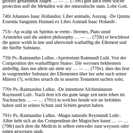
grosses gehaimnuß zaigen
… — …
(739v)
gibt auch eben solche
proiection auff die Mettallen wie der mineralische stain. Lobe Gott.
740r
Johannes Isaac Hollandus
:
Liber animalis
, Auszug
.
›
De Quinta
Essentia Sanguinis Humani ex Libro Animali Isaac Holandi
‹
.
753r
›
Ap ocalip sis Spiritus se eretis
‹
.
Hermes, Plato unnd
Aristoteles und die andern philosophy
… — …
(759r)
er beschleust
die ganze weldt in ime und uberwindt warhafftig die Ellement und
die fünffte Substanz.
759r
Ps.-Raimundus Lullus
.
›
Apertorium Raimundi Lulii. Von der
Composition des warhafftigen Stains
‹
.
Die weyssen bekhennen
ainhellig, dass nur allein ain stein sey
… — …
(770v)
. dass das feur
in vorgemelder Substanz der Ellementen über her sehe nach seiner
Minern
(?)
, welches ursach du in unserm Testament suchen solst.
770v
Ps.-Raimundus Lullus
.
›
De intentione Alchimistarum
Raymundi Luli
‹
.
Nach dem ich ein gutte lange zeit mein leben im
Nachsuchen
… — …
(791r)
in welches hende wir sie befohlen
haben und in seinen Schutz und Schirm gesetzt haben.
791v
Ps.-Raimundus Lullus
.
›
Magia naturalis Reymundi Lulii
‹
.
Alhie hebt sich an das Compendium der Magischen kunst
… — …
(798r)
nach dem die Medicin in selben entweder zum weyssen oder
rotten gewessen sindt.