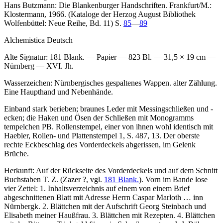
Hans Butzmann: Die Blankenburger Handschriften. Frankfurt/M.:
Klostermann, 1966. (Kataloge der Herzog August Bibliothek
Wolfenbüttel: Neue Reihe, Bd. 11) S.
85
—
89
Alchemistica Deutsch
Alte Signatur:
181 Blank. — Papier — 823 Bl. — 31,5 × 19 cm —
Nürnberg — XVI. Jh.
Wasserzeichen: Nürnbergisches gespaltenes Wappen. alter Zählung.
Eine Haupthand und Nebenhände.
Einband stark berieben; braunes Leder mit Messingschließen und -
ecken; die Haken und Ösen der Schließen mit Monogramms
tempelchen PB. Rollenstempel, einer von ihnen wohl identisch mit
Haebler, Rollen- und Plattenstempel 1, S. 487, 13. Der oberste
rechte Eckbeschlag des Vorderdeckels abgerissen, im Gelenk
Brüche.
Herkunft: Auf der Rückseite des Vorderdeckels und auf dem Schnitt
Buchstaben T. Z. (Zazer ?, vgl.
181 Blank.
). Vorn im Bande lose
vier Zettel: 1. Inhaltsverzeichnis auf einem von einem Brief
abgeschnittenen Blatt mit Adresse
Herrn Caspar Marloth … inn
Nürnbergk
. 2. Blättchen mit der Aufschrift
Georg Steinbach und
Elisabeth meiner Haußfrau
. 3. Blättchen mit Rezepten. 4. Blättchen