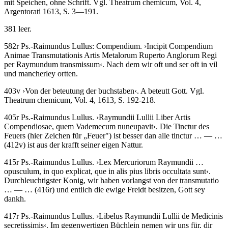
mit Speichen, ohne Schrift. Vgl. Theatrum chemicum, Vol. 4,
Argentorati 1613, S. 3—191.
381 leer.
582r
Ps.-Raimundus Lullus
:
Compendium
.
›
Incipit Compendium
Animae Transmutationis Artis Metalorum Ruperto Anglorum Regi
per Raymundum transmissum
‹
.
Nach dem wir oft und ser oft in vil
und mancherley ortten
.
403v
›
Von der beteutung der buchstaben
‹
.
A beteutt Gott
. Vgl.
Theatrum chemicum, Vol. 4, 1613, S. 192-218.
405r
Ps.-Raimundus Lullus
.
›
Raymundii Lullii Liber Artis
Compendiosae, quem Vademecum nuneupavit
‹
.
Die Tinctur des
Feuers (hier Zeichen für „Feuer") ist besser dan alle tinctur
… — …
(412v)
ist aus der krafft seiner eigen Nattur.
415r
Ps.-Raimundus Lullus
.
›
Lex Mercuriorum Raymundii …
opusculum, in quo explicat, que in alis pius libris occultata sunt
‹
.
Durchleuchtigster Konig, wir haben vorlangst von der transmutatio
… — …
(416r)
und entlich die ewige Freidt besitzen, Gott sey
dankh.
417r
Ps.-Raimundus Lullus
.
›
Libelus Raymundii Lullii de Medicinis
secretissimis
‹
.
Im gegenwertigen Büchlein nemen wir uns für, dir