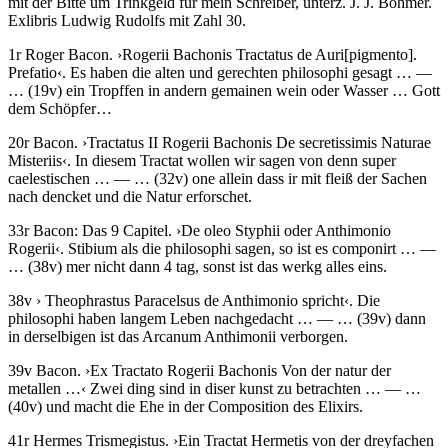
mit der Bitte um Trinkgeld für mein Schreiber, unterz.
J. J. Böhmer
.
Exlibris Ludwig Rudolfs mit Zahl 30.
1r
Roger Bacon
.
›
Rogerii Bachonis Tractatus de Auri
[
pigmento
]
.
Prefatio
‹
.
Es haben die alten und gerechten philosophi gesagt
… —
…
(19v)
ein Tropffen in andern gemainen wein oder Wasser … Gott
dem Schöpfer…
20r
Bacon
.
›
Tractatus II Rogerii Bachonis De secretissimis Naturae
Misteriis
‹
.
In diesem Tractat wollen wir sagen von denn super
caelestischen
… — …
(32v)
one allein dass ir mit fleiß der Sachen
nach dencket und die Natur erforschet.
33r
Bacon
:
Das 9 Capitel
.
›
De oleo Styphii oder Anthimonio
Rogerii
‹
.
Stibium als die philosophi sagen, so ist es componirt
… —
…
(38v)
mer nicht dann 4 tag, sonst ist das werkg alles eins.
38v
›
Theophrastus Paracelsus de Anthimonio spricht
‹
.
Die
philosophi haben langem Leben nachgedacht
… — …
(39v)
dann
in derselbigen ist das Arcanum Anthimonii verborgen.
39v
Bacon
.
›
Ex Tractato Rogerii Bachonis Von der natur der
metallen …
‹
Zwei ding sind in diser kunst zu betrachten
… — …
(40v)
und macht die Ehe in der Composition des Elixirs.
41r
Hermes Trismegistus
.
›
Ein Tractat Hermetis von der dreyfachen