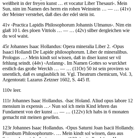
weißheit in der freyen kunst … et vocatur Liber Thesauri
‹
.
Mein
Sun, nim im Namen des herrn ein rohen Weinstein
… — …
(41v)
der Meister verstehet, daß dies der edel stein ist.
41v
›
Practica Lapidis Philosophorum Johannis Ulmanus
‹
.
Nim ein
glaß 10 l. des ploen Vitriols
… — …
(42v)
silber dergleichen wie
du wol waist.
45r
Johannes Isaac Hollandus
:
Opera mineralia Liber 2.
›
Opus
Isaaci Hollandi De Lapide philosophorum. Liber de mineralibus.
Prologus …
‹
Mein kindt sol wissen, daß in diser kunst ser vil
fehlung seindt
. (44v)
›
Anfanng
‹
.
Im Namen Gottes so wurckhet
erstlich das große Werckh
… — …
(11Or)
50 ist sein proviren so
unentlich, daß es unglaublich ist.
Vgl. Theatrum chemicum, Vol. 3,
Argentorati: Lazarus Zetzner 1602, S. 445 ff.
110v leer.
111r
Johannes Isaac Hollandus
.
›
Isac Holand. Aliud opus labore 12
mensium in expensis …
‹
Nun sol ich mein Kind lehren das
Fundament von der kunst
… — …
(122v)
Ich habs in 6 monaten
gemacht mit meinen gesellen.
123r
Johannes Isaac Hollandus
.
›
Opus Saturni Joan Isacii Hollandy.
Plumbum Philosophorum
‹
.
… Mein kindt sol wissen, dass aus