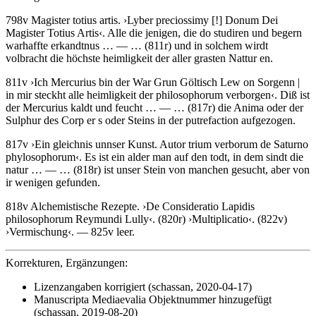
798v
Magister totius artis
.
›
Lyber preciossimy
[!]
Donum Dei
Magister Totius Artis
‹
.
Alle die jenigen, die do studiren und begern
warhaffte erkandtnus
… — …
(811r)
und in solchem wirdt
volbracht die höchste heimligkeit der aller grasten Nattur en.
811v
›
Ich Mercurius bin der War Grun Göltisch Lew on Sorgenn |
in mir steckht alle heimligkeit der philosophorum verborgen
‹
.
Diß ist
der Mercurius kaldt und feucht
… — …
(817r)
die Anima oder der
Sulphur des Corp er s oder Steins in der putrefaction aufgezogen.
817v
›
Ein gleichnis unnser Kunst. Autor trium verborum de Saturno
phylosophorum
‹
.
Es ist ein alder man auf den todt, in dem sindt die
natur
… — …
(818r)
ist unser Stein von manchen gesucht, aber von
ir wenigen gefunden.
818v Alchemistische Rezepte.
›
De Consideratio Lapidis
philosophorum Reymundi Lully
‹
. (820r)
›
Multiplicatio
‹
. (822v)
›
Vermischung
‹
. — 825v leer.
Korrekturen, Ergänzungen:
Lizenzangaben korrigiert (schassan, 2020-04-17)
Manuscripta Mediaevalia Objektnummer hinzugefügt
(schassan, 2019-08-20)