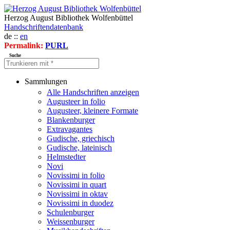
Herzog August Bibliothek Wolfenbüttel
Handschriftendatenbank
de ::
en
Permalink:
PURL
Suche
Sammlungen
Alle Handschriften anzeigen
Augusteer in folio
Augusteer, kleinere Formate
Blankenburger
Extravagantes
Gudische, griechisch
Gudische, lateinisch
Helmstedter
Novi
Novissimi in folio
Novissimi in quart
Novissimi in oktav
Novissimi in duodez
Schulenburger
Weissenburger