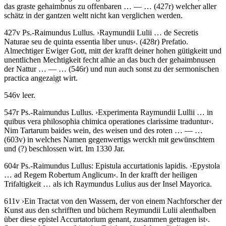
das graste gehaimbnus zu offenbaren
… — …
(427r)
welcher aller
schätz in der gantzen weltt nicht kan verglichen werden.
427v
Ps.-Raimundus Lullus
.
›
Raymundii Lulii … de Secretis
Naturae seu de quinta essentia liber unus
‹
. (428r) Prefatio.
Almechtiger Ewiger Gott, mitt der krafft deiner hohen gütigkeitt und
unentlichen Mechtigkeit fecht alhie an das buch der gehaimbnusen
der Nattur
… — …
(546r)
und nun auch sonst zu der sermonischen
practica angezaigt wirt.
546v leer.
547r
Ps.-Raimundus Lullus
.
›
Experimenta Raymundii Lullii … in
quibus vera philosophia chimica operationes clarissime traduntur
‹
.
Nim Tartarum baides wein, des weisen und des roten
… — …
(603v)
in welches Namen gegenwertigs werckh mit gewünschtem
und
(?)
beschlossen wirt. Im 1330 Jar.
604r
Ps.-Raimundus Lullus
:
Epistula accurtationis lapidis
.
›
Epystola
… ad Regem Robertum Anglicum
‹
.
In der krafft der heiligen
Trifaltigkeit … als ich Raymundus Lulius aus der Insel Mayorica
.
611v
›
Ein Tractat von den Wassern, der von einem Nachforscher der
Kunst aus den schrifften und büchern Reymundii Lulii alenthalben
über diese epistel Accurtatorium genant, zusammen getragen ist
‹
.