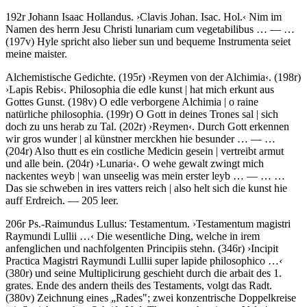
192r
Johann Isaac Hollandus
.
›
Clavis Johan. Isac. Hol.
‹
Nim im
Namen des herrn Jesu Christi lunariam cum vegetabilibus
… — …
(197v)
Hyle spricht also lieber sun und bequeme Instrumenta seiet
meine maister.
Alchemistische Gedichte. (195r)
›
Reymen von der Alchimia
‹
. (198r)
›
Lapis Rebis
‹
.
Philosophia die edle kunst | hat mich erkunt aus
Gottes Gunst
. (198v)
O edle verborgene Alchimia | o raine
natürliche philosophia
. (199r)
O Gott in deines Trones sal | sich
doch zu uns herab zu Tal
. (202r)
›
Reymen
‹
.
Durch Gott erkennen
wir gros wunder | al künstner merckhen hie besunder
… — …
(204r)
Also thutt es ein costliche Medicin gesein | vertreibt armut
und alle bein.
(204r)
›
Lunaria
‹
.
O wehe gewalt zwingt mich
nackentes weyb | wan unseelig was mein erster leyb
… — …
…
Das sie schweben in ires vatters reich | also helt sich die kunst hie
auff Erdreich.
— 205 leer.
206r
Ps.-Raimundus Lullus
:
Testamentum
.
›
Testamentum magistri
Raymundi Lullii …
‹
Die wesentliche Ding, welche in irem
anfenglichen und nachfolgenten Principiis stehn
. (346r)
›
Incipit
Practica Magistri Raymundi Lullii super lapide philosophico …
‹
(380r)
und seine Multiplicirung geschieht durch die arbait des 1.
grates. Ende des andern theils des Testaments, volgt das Radt.
(380v) Zeichnung eines „Rades"; zwei konzentrische Doppelkreise