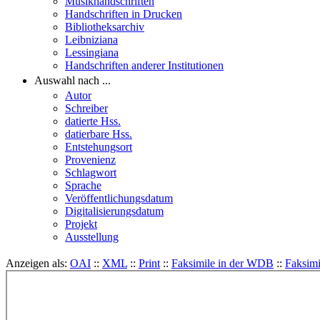
Musikhandschriften
Handschriften in Drucken
Bibliotheksarchiv
Leibniziana
Lessingiana
Handschriften anderer Institutionen
Auswahl nach ...
Autor
Schreiber
datierte Hss.
datierbare Hss.
Entstehungsort
Provenienz
Schlagwort
Sprache
Veröffentlichungsdatum
Digitalisierungsdatum
Projekt
Ausstellung
Anzeigen als:
OAI
::
XML
::
Print
::
Faksimile in der WDB
::
Faksimi