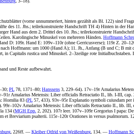
ßenburg
, 3–18).
chutzblätter (vorne unnummeriert, hinten gezählt als Bl. 122) sind Frag
e des 11. Jhs.; teilrekonstruierte Handschrift TH 4) Hinten in der Han
er Hand aus dem 2. Drittel des 10. Jhs.; teilrekonstruierte Handschr
7 Zeilen. Karolingische Minuskel von mehreren Händen.
Hoffmann Schre
nd D: 109r. Hand E: 109v–110r (ohne Gerricusverse); 119r Z. 20–120r
 nach Hoffmann: um 1000 (Hand A); 11. Jh., Anfang (B und C; B mit
rt, in Capitalis rustica und Minuskel. 2–3zeilige rote Initialbuchstaben.
band und Reste aufbewahrt.
–30;
PL
78, 1371–80;
Hanssens
3, 229–64).
17v–19r
Amalarius Meten
5v–91r
Amalarius Metensis
:
Liber officialis
Retractatio II., lib. I-III, ca
s
:
Homilia 83
(
PL
57, 433).
93v–95r Explanatio symboli cuiusdam per i
8). 99r–102v
Amalarius Metensis
:
Liber officialis
Retractatio II., lib. I
la 134 (
MGH Epp.
2, 202). 107r leer. 107v–109r
Gregorius I papa
:
De
 et Breviarium psalterii. 115r–120r Orationes in versus psalmorum. 12
nburg
, 226ff. —
Kleiber Otfrid von Weißenburg
, 134. —
Hoffmann Sc