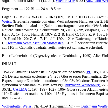
Signaturenbuchstabe:
.I.
? (14. Jh.).
Wiener Liste
4°23 (
Butzmann Wei
Pergament — 122 Bl. — 24 × 18,5 cm
Lagen: 12 IV (96). V-1 (105). III-2 (109). IV 117. II+1 (122). Zwei S
Weiss.
(Brevierfragemnte von einer Weißenburger Hand aus der 2. Hälft
Streifen Einbandmakulatur (Sakramentarfragment von einer Weißenburg
Neuere Tintenfoliierung. Schriftraum: 20,5 × 13,5 cm, einspaltig, 2
Hand A: 1v–106v. Hand B: 107v Z. 2–8. Hand C: 107v Z. 9–108v. Ha
19. Hand H: 120r Z. 6–17. Hand I: 120v–121v. Datierung der Hände
I).
Hoffmann Schreibschulen Südwesten
, 315f. Überschriften rubrizie
auf 110r in Capitalis quadrata, zeilenweise rot-schwarz wechselnd.
Roter Ledereinband (Nigerziegenleder; Neubindung 1969). Alter Ein
INHALT
1v–17v
Amalarius Metensis
:
Ecloga de ordine romano
(
PL
105, 1315
24r
De sacramentis ecclesiae
. 24r–25v Glosae super Paenitentiale. 2
Expositio super Dominicam orationem. 93r–93v
Maximus Taurinensi
symbolum Athanasianum (zum Text vgl.
Butzmann Weißenburg
, 22
367ff.;
CALMA
1, 197–199).
102v–106v Glossa super Alcuini epistu
110r Distichon et orationes. 110v–115r Hymnus in Iohannem Baptistam
und 983–84).
Wolfenbüttel Weiss.
, Nr. 4159 (Heinemann Nr.). —
Butzmann Weiße