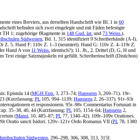
mente eines Breviers, aus derselben Handschrift wie Bl. 1 in
60
dschrift befinden sich zwei eingelegte und mit Fäden befestigte
ift TH 1; zugehörige fRagmente in
148 Gud. lat.
und
73 Weiss.
).
ibschulen Südwesten
, Bd. 1, 315 identifiziert 9 Schreiberhände (A-I).
 Z. 5. Hand F: 110v Z. 1–3 (neumiert). Hand G: 110v Z. 4–119r Z.
 der Hand A von
11 Weiss.
identisch?); 11. Jh., 2. Drittel (D, G, H und
 Im Text einige Satzmajuskeln rot gefüllt. Schreiberinschrift (Distichon)
sis
:
Epistula 14
(
MGH Epp.
3, 273–74;
Hanssens
3, 269–71).
19r–
p. 23 (Kurzfassung;
PL
105, 994–1139;
Hanssens
2, 26–337).
91r–93r
nterrogationem et responsionem. 95r–98v Commentarius Fortunati in
II, cap. 35–38, 40, 44 (Kurzfassung;
PL
105, 1154–64;
Hanssens
2,
cretum
(
Mansi
, 10, 485–87;
PL
77, 1340–42).
109r–109v Orationes.
0r Oratio sancti Isidori. 120v–121v
Ordo Romanus VII
(
PL
78, 1380
hreibschulen Südwesten
, 296–298, 306, 308, 313, 315f.