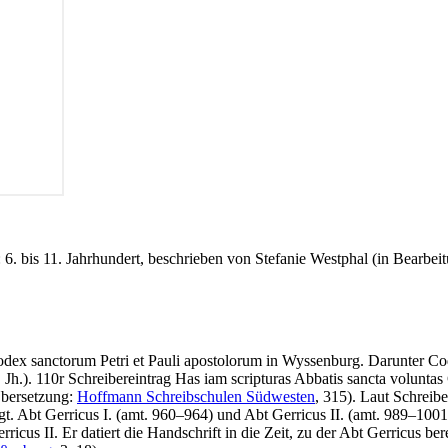
 6. bis 11. Jahrhundert, beschrieben von Stefanie Westphal (in Bearbei
dex sanctorum Petri et Pauli apostolorum in Wyssenburg
. Darunter
Cod
 Jh.). 110r Schreibereintrag
Has iam scripturas Abbatis sancta voluntas G
Übersetzung:
Hoffmann Schreibschulen Südwesten
, 315). Laut Schreib
t. Abt Gerricus I. (amt. 960–964) und Abt Gerricus II. (amt. 989–1001
ricus II. Er datiert die Handschrift in die Zeit, zu der Abt Gerricus 