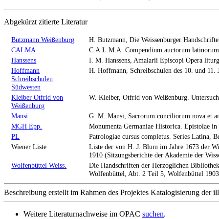
Abgekürzt zitierte Literatur
Butzmann Weißenburg
H. Butzmann, Die Weissenburger Handschrifte
CALMA
C.A.L.M.A. Compendium auctorum latinorum me
Hanssens
I. M. Hanssens, Amalarii Episcopi Opera litu
Hoffmann
H. Hoffmann, Schreibschulen des 10. und 11.
Schreibschulen
Südwesten
Kleiber Otfrid von
W. Kleiber, Otfrid von Weißenburg. Untersuc
Weißenburg
Mansi
G. M. Mansi, Sacrorum conciliorum nova et 
MGH Epp.
Monumenta Germaniae Historica. Epistolae in
PL
Patrologiae cursus completus. Series Latina, 
Wiener Liste
Liste der von H. J. Blum im Jahre 1673 der W
1910 (Sitzungsberichte der Akademie der Wisse
Wolfenbüttel Weiss.
Die Handschriften der Herzoglichen Bibliothe
Wolfenbüttel, Abt. 2 Teil 5, Wolfenbüttel 190
Beschreibung erstellt im Rahmen des Projektes Katalogisierung der il
Weitere Literaturnachweise im OPAC
suchen
.