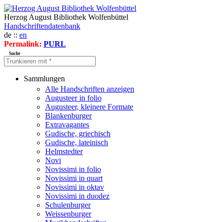
Herzog August Bibliothek Wolfenbüttel
Handschriftendatenbank
de ::
en
Permalink:
PURL
Suche
Sammlungen
Alle Handschriften anzeigen
Augusteer in folio
Augusteer, kleinere Formate
Blankenburger
Extravagantes
Gudische, griechisch
Gudische, lateinisch
Helmstedter
Novi
Novissimi in folio
Novissimi in quart
Novissimi in oktav
Novissimi in duodez
Schulenburger
Weissenburger