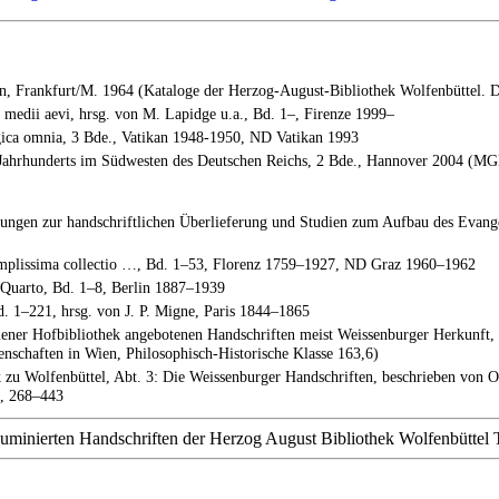
n, Frankfurt/M. 1964 (Kataloge der Herzog-August-Bibliothek Wolfenbüttel. 
dii aevi, hrsg. von M. Lapidge u.a., Bd. 1–, Firenze 1999–
rgica omnia, 3 Bde., Vatikan 1948-1950, ND Vatikan 1993
 Jahrhunderts im Südwesten des Deutschen Reichs, 2 Bde., Hannover 2004 (MG
hungen zur handschriftlichen Überlieferung und Studien zum Aufbau des Evan
amplissima collectio …, Bd. 1–53, Florenz 1759–1927, ND Graz 1960–1962
 Quarto, Bd. 1–8, Berlin 1887–1939
Bd. 1–221, hrsg. von J. P. Migne, Paris 1844–1865
iener Hofbibliothek angebotenen Handschriften meist Weissenburger Herkunft, 
nschaften in Wien, Philosophisch-Historische Klasse 163,6)
k zu Wolfenbüttel, Abt. 3: Die Weissenburger Handschriften, beschrieben von 
3, 268–443
luminierten Handschriften der Herzog August Bibliothek Wolfenbüttel Tei