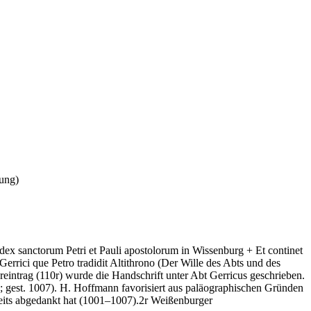
tung)
ex sanctorum Petri et Pauli apostolorum in Wissenburg + Et continet
errici que Petro tradidit Altithrono
(Der Wille des Abts und des
ereintrag (110r) wurde die Handschrift unter Abt Gerricus geschrieben.
; gest. 1007). H. Hoffmann favorisiert aus paläographischen Gründen
bereits abgedankt hat (1001–1007).2r Weißenburger