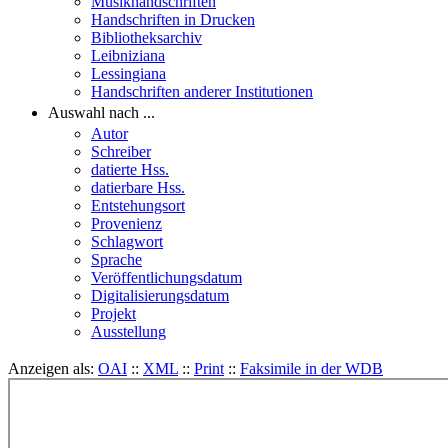
Musikhandschriften
Handschriften in Drucken
Bibliotheksarchiv
Leibniziana
Lessingiana
Handschriften anderer Institutionen
Auswahl nach ...
Autor
Schreiber
datierte Hss.
datierbare Hss.
Entstehungsort
Provenienz
Schlagwort
Sprache
Veröffentlichungsdatum
Digitalisierungsdatum
Projekt
Ausstellung
Anzeigen als:
OAI
::
XML
::
Print
::
Faksimile in der WDB