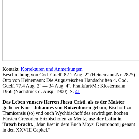
Kontakt:
Korrekturen und Anmerkungen
Beschreibung von Cod. Guelf. 82.2 Aug. 2° (Heinemann-Nr. 2825)
Otto von Heinemann: Die Augusteischen Handschriften 4. Cod.
Guelf. 77.4 Aug. 2° — 34 Aug. 4°. Frankfurt/M.: Klostermann,
1966 (Nachdruck d. Ausg. 1900). S.
41
Das Leben vnnsers Herren Jhesu Cristi, als es der Maister
gotlicher Kunst
Johannes von Rotzenhusen
geborn, Bischoff zu
Tramicensis
(so)
vnd ouch Wychbischoff des erwirdigen hochen
Fürsten Gregorien Ertzbischofen zu Mentz,
usz der Latin in
Tutsch bracht.
„Man liset in dem Buch Moysi Deutronomij genant
in den XXVIII Capitel.“