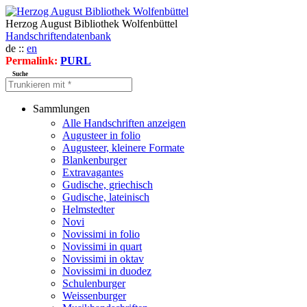
Herzog August Bibliothek Wolfenbüttel
Handschriftendatenbank
de ::
en
Permalink:
PURL
Suche
Sammlungen
Alle Handschriften anzeigen
Augusteer in folio
Augusteer, kleinere Formate
Blankenburger
Extravagantes
Gudische, griechisch
Gudische, lateinisch
Helmstedter
Novi
Novissimi in folio
Novissimi in quart
Novissimi in oktav
Novissimi in duodez
Schulenburger
Weissenburger