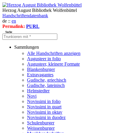
Herzog August Bibliothek Wolfenbüttel
Handschriftendatenbank
de ::
en
Permalink:
PURL
Suche
Sammlungen
Alle Handschriften anzeigen
Augusteer in folio
Augusteer, kleinere Formate
Blankenburger
Extravagantes
Gudische, griechisch
Gudische, lateinisch
Helmstedter
Novi
Novissimi in folio
Novissimi in quart
Novissimi in oktav
Novissimi in duodez
Schulenburger
Weissenburger