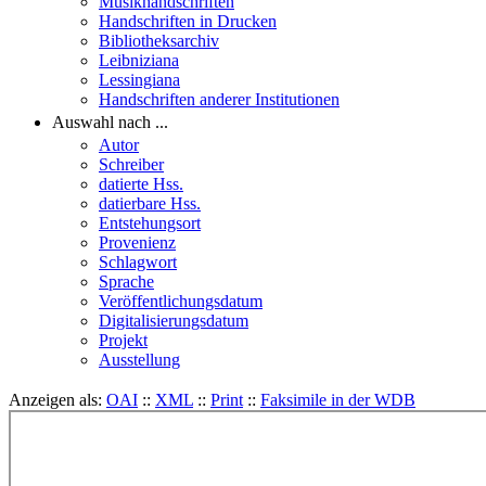
Musikhandschriften
Handschriften in Drucken
Bibliotheksarchiv
Leibniziana
Lessingiana
Handschriften anderer Institutionen
Auswahl nach ...
Autor
Schreiber
datierte Hss.
datierbare Hss.
Entstehungsort
Provenienz
Schlagwort
Sprache
Veröffentlichungsdatum
Digitalisierungsdatum
Projekt
Ausstellung
Anzeigen als:
OAI
::
XML
::
Print
::
Faksimile in der WDB