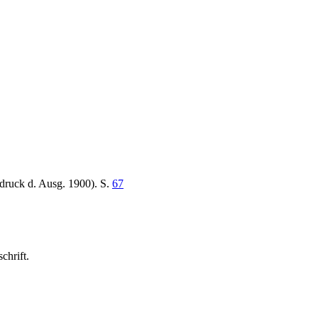
druck d. Ausg. 1900). S.
67
chrift.