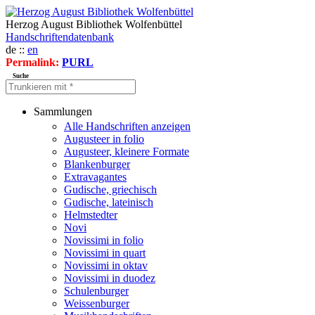
Herzog August Bibliothek Wolfenbüttel
Handschriftendatenbank
de ::
en
Permalink:
PURL
Suche
Sammlungen
Alle Handschriften anzeigen
Augusteer in folio
Augusteer, kleinere Formate
Blankenburger
Extravagantes
Gudische, griechisch
Gudische, lateinisch
Helmstedter
Novi
Novissimi in folio
Novissimi in quart
Novissimi in oktav
Novissimi in duodez
Schulenburger
Weissenburger