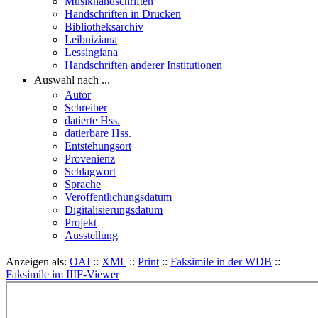
Musikhandschriften
Handschriften in Drucken
Bibliotheksarchiv
Leibniziana
Lessingiana
Handschriften anderer Institutionen
Auswahl nach ...
Autor
Schreiber
datierte Hss.
datierbare Hss.
Entstehungsort
Provenienz
Schlagwort
Sprache
Veröffentlichungsdatum
Digitalisierungsdatum
Projekt
Ausstellung
Anzeigen als:
OAI
::
XML
::
Print
::
Faksimile in der WDB
::
Faksimile im IIIF-Viewer