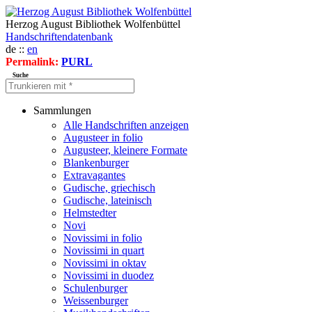
Herzog August Bibliothek Wolfenbüttel
Handschriftendatenbank
de ::
en
Permalink:
PURL
Suche
Sammlungen
Alle Handschriften anzeigen
Augusteer in folio
Augusteer, kleinere Formate
Blankenburger
Extravagantes
Gudische, griechisch
Gudische, lateinisch
Helmstedter
Novi
Novissimi in folio
Novissimi in quart
Novissimi in oktav
Novissimi in duodez
Schulenburger
Weissenburger