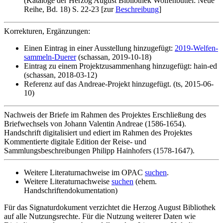
(Kataloge der Herzog August Bibliothek Wolfenbüttel: Neue
Reihe, Bd. 18) S. 22-23 [zur
Beschreibung
]
Korrekturen, Ergänzungen:
Einen Eintrag in einer Ausstellung hinzugefügt:
2019-Welfen-
sammeln-Duerer
(schassan, 2019-10-18)
Eintrag zu einem Projektzusammenhang hinzugefügt: hain-ed
(schassan, 2018-03-12)
Referenz auf das Andreae-Projekt hinzugefügt. (ts, 2015-06-
10)
Nachweis der Briefe im Rahmen des Projektes Erschließung des
Briefwechsels von Johann Valentin Andreae (1586-1654).
Handschrift digitalisiert und ediert im Rahmen des Projektes
Kommentierte digitale Edition der Reise- und
Sammlungsbeschreibungen Philipp Hainhofers (1578-1647).
Weitere Literaturnachweise im OPAC
suchen
.
Weitere Literaturnachweise
suchen
(ehem.
Handschriftendokumentation)
Für das Signaturdokument verzichtet die Herzog August Bibliothek
auf alle Nutzungsrechte. Für die Nutzung weiterer Daten wie