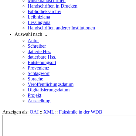
Musikhandschriften
Handschriften in Drucken
Bibliotheksarchiv
Leibniziana
Lessingiana
Handschriften anderer Institutionen
Auswahl nach ...
Autor
Schreiber
datierte Hss.
datierbare Hss.
Entstehungsort
Provenienz
Schlagwort
Sprache
Veröffentlichungsdatum
Digitalisierungsdatum
Projekt
Ausstellung
Anzeigen als:
OAI
::
XML
::
Faksimile in der WDB