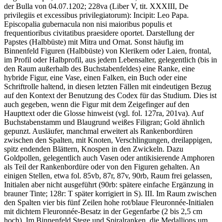
der Bulla von 04.07.1202; 228va (Liber V, tit. XXXIII, De
privilegiis et excessibus privilegiatorum): Incipit:
Leo Papa.
Episcopalia gubernacula non nisi maioribus populis et
frequentioribus civitatibus praesidere oportet
. Darstellung der
Papstes (Halbbüste) mit Mitra und Ornat. Sonst häufig im
Binnenfeld Figuren (Halbbüste) von Klerikern oder Laien, frontal,
im Profil oder Halbprofil, aus jedem Lebensalter, gelegentlich (bis in
den Raum außerhalb des Buchstabenfeldes) eine Ranke, eine
hybride Figur, eine Vase, einen Falken, ein Buch oder eine
Schriftrolle haltend, in diesen letzten Fällen mit eindeutigen Bezug
auf den Kontext der Benutzung des Codex für das Studium. Dies ist
auch gegeben, wenn die Figur mit dem Zeigefinger auf den
Haupttext oder die Glosse hinweist (vgl. fol. 127ra, 201va). Auf
Buchstabenstamm und Blaugrund weißes Filigran; Gold ähnlich
gepunzt. Ausläufer, manchmal erweitert als Rankenbordüren
zwischen den Spalten, mit Knoten, Verschlingungen, dreilappigen,
spitz endenden Blättern, Knospen in den Zwickeln. Dazu
Goldpollen, gelegentlich auch Vasen oder antikisierende Amphoren
als Teil der Rankenbordüre oder von den Figuren gehalten. An
einigen Stellen, etwa fol. 85vb, 87r, 87v, 90rb, Raum frei gelassen,
Initialen aber nicht ausgeführt (90rb: spätere einfache Ergänzung in
brauner Tinte; 128r: T später korrigiert in S). III. Im Raum zwischen
den Spalten vier bis fünf Zeilen hohe rot/blaue Fleuronnée-Initialen
mit dichtem Fleuronnée-Besatz in der Gegenfarbe (2 bis 2,5 cm
hoch). Im Binnenfeld Stege und Spiralranken, die Medallions um