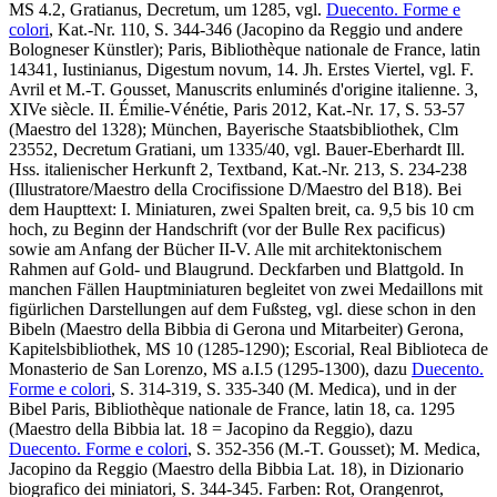
MS 4.2, Gratianus, Decretum, um 1285, vgl.
Duecento. Forme e
colori
, Kat.-Nr. 110, S. 344-346 (Jacopino da Reggio und andere
Bologneser Künstler); Paris, Bibliothèque nationale de France, latin
14341, Iustinianus, Digestum novum, 14. Jh. Erstes Viertel, vgl. F.
Avril et M.-T. Gousset, Manuscrits enluminés d'origine italienne. 3,
XIVe siècle. II. Émilie-Vénétie, Paris 2012, Kat.-Nr. 17, S. 53-57
(Maestro del 1328); München, Bayerische Staatsbibliothek, Clm
23552, Decretum Gratiani, um 1335/40, vgl.
Bauer-Eberhardt Ill.
Hss. italienischer Herkunft 2, Textband
, Kat.-Nr. 213, S. 234-238
(Illustratore/Maestro della Crocifissione D/Maestro del B18). Bei
dem Haupttext: I. Miniaturen, zwei Spalten breit, ca. 9,5 bis 10 cm
hoch, zu Beginn der Handschrift (vor der Bulle
Rex pacificus
)
sowie am Anfang der Bücher II-V. Alle mit architektonischem
Rahmen auf Gold- und Blaugrund. Deckfarben und Blattgold. In
manchen Fällen Hauptminiaturen begleitet von zwei Medaillons mit
figürlichen Darstellungen auf dem Fußsteg, vgl. diese schon in den
Bibeln (Maestro della Bibbia di Gerona und Mitarbeiter) Gerona,
Kapitelsbibliothek, MS 10 (1285-1290); Escorial, Real Biblioteca de
Monasterio de San Lorenzo, MS a.I.5 (1295-1300), dazu
Duecento.
Forme e colori
, S. 314-319, S. 335-340 (M. Medica), und in der
Bibel Paris, Bibliothèque nationale de France, latin 18, ca. 1295
(Maestro della Bibbia lat. 18 = Jacopino da Reggio), dazu
Duecento. Forme e colori
, S. 352-356 (M.-T. Gousset); M. Medica,
Jacopino da Reggio (Maestro della Bibbia Lat. 18), in Dizionario
biografico dei miniatori, S. 344-345. Farben: Rot, Orangenrot,