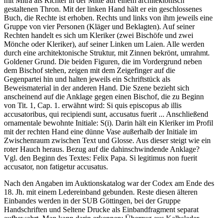
mit Mitra als Richter in der Mitte auf einem architektonisch
gestaltenen Thron. Mit der linken Hand hält er ein geschlossenes
Buch, die Rechte ist erhoben. Rechts und links von ihm jeweils eine
Gruppe von vier Personen (Kläger und Beklagten). Auf seiner
Rechten handelt es sich um Kleriker (zwei Bischöfe und zwei
Mönche oder Kleriker), auf seiner Linken um Laien. Alle werden
durch eine architektonische Struktur, mit Zinnen bekrönt, umrahmt.
Goldener Grund. Die beiden Figuren, die im Vordergrund neben
dem Bischof stehen, zeigen mit dem Zeigefinger auf die
Gegenpartei hin und halten jeweils ein Schriftstück als
Beweismaterial in der anderen Hand. Die Szene bezieht sich
anscheinend auf die Anklage gegen einen Bischof, die zu Beginn
von Tit. 1, Cap. 1. erwähnt wird:
Si quis episcopus ab illis
accusatoribus, qui recipiendi sunt, accusatus fuerit ...
Anschließend
ornamentale bewohnte Initiale:
S(i)
. Darin hält ein Kleriker im Profil
mit der rechten Hand eine dünne Vase außerhalb der Initiale im
Zwischenraum zwischen Text und Glosse. Aus dieser steigt wie ein
roter Hauch heraus. Bezug auf die dahinschwindende Anklage?
Vgl. den Beginn des Textes:
Felix Papa. Si legitimus non fuerit
accusator, non fatigetur accusatus
.
Nach den Angaben im Auktionskatalog war der Codex am Ende des
18. Jh. mit einem Ledereinband gebunden. Reste diesen älteren
Einbandes werden in der SUB Göttingen, bei der Gruppe
Handschriften und Seltene Drucke als Einbandfragment separat