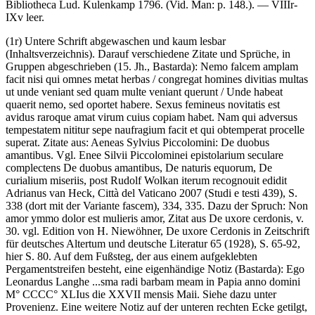
Bibliotheca Lud. Kulenkamp 1796. (Vid. Man: p. 148.)
. — VIIIr-
IXv leer.
(1r) Untere Schrift abgewaschen und kaum lesbar
(Inhaltsverzeichnis). Darauf verschiedene Zitate und Sprüche, in
Gruppen abgeschrieben (15. Jh., Bastarda):
Nemo falcem amplam
facit nisi qui omnes metat herbas / congregat homines divitias multas
ut unde veniant sed quam multe veniant querunt / Unde habeat
quaerit nemo, sed oportet habere
.
Sexus femineus novitatis est
avidus raroque amat virum cuius copiam habet. Nam qui adversus
tempestatem nititur sepe naufragium facit et qui obtemperat procelle
superat
. Zitate aus:
Aeneas Sylvius Piccolomini
:
De duobus
amantibus
. Vgl. Enee Silvii Piccolominei epistolarium seculare
complectens De duobus amantibus, De naturis equorum, De
curialium miseriis, post Rudolf Wolkan iterum recognouit edidit
Adrianus van Heck, Città del Vaticano 2007 (Studi e testi 439), S.
338 (dort mit der Variante fascem), 334, 335. Dazu der Spruch:
Non
amor ymmo dolor est mulieris amor
, Zitat aus
De uxore cerdonis
, v.
30. vgl. Edition von H. Niewöhner, De uxore Cerdonis in Zeitschrift
für deutsches Altertum und deutsche Literatur 65 (1928), S. 65-92,
hier S. 80. Auf dem Fußsteg, der aus einem aufgeklebten
Pergamentstreifen besteht, eine eigenhändige Notiz (Bastarda):
Ego
Leonardus Langhe ...sma radi barbam meam in Papia anno domini
M° CCCC° XLIus die XXVII mensis Maii
. Siehe dazu unter
Provenienz. Eine weitere Notiz auf der unteren rechten Ecke getilgt,