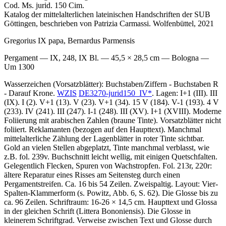
Cod. Ms. jurid. 150 Cim.
Katalog der mittelalterlichen lateinischen Handschriften der SUB
Göttingen, beschrieben von Patrizia Carmassi. Wolfenbüttel, 2021
Gregorius IX papa, Bernardus Parmensis
Pergament — IX, 248, IX Bl. — 45,5 × 28,5 cm — Bologna —
Um 1300
Wasserzeichen (Vorsatzblätter): Buchstaben/Ziffern - Buchstaben R
- Darauf Krone.
WZIS
DE3270-jurid150_IV*
. Lagen: I+1 (III). III
(IX). I (2). V+1 (13). V (23). V+1 (34). 15 V (184). V-1 (193). 4 V
(233). IV (241). III (247). I-1 (248). III (XV). I+1 (XVIII). Moderne
Foliierung mit arabischen Zahlen (braune Tinte). Vorsatzblätter nicht
foliiert. Reklamanten (bezogen auf den Haupttext). Manchmal
mittelalterliche Zählung der Lagenblätter in roter Tinte sichtbar.
Gold an vielen Stellen abgeplatzt, Tinte manchmal verblasst, wie
z.B. fol. 239v. Buchschnitt leicht wellig, mit einigen Quetschfalten.
Gelegentlich Flecken, Spuren von Wachstropfen. Fol. 213r, 220r:
ältere Reparatur eines Risses am Seitensteg durch einen
Pergamentstreifen. Ca. 16 bis 54 Zeilen. Zweispaltig. Layout: Vier-
Spalten-Klammerform (s. Powitz, Abb. 6, S. 62). Die Glosse bis zu
ca. 96 Zeilen. Schriftraum: 16-26 × 14,5 cm. Haupttext und Glossa
in der gleichen Schrift (Littera Bononiensis). Die Glosse in
kleinerem Schriftgrad. Verweise zwischen Text und Glosse durch