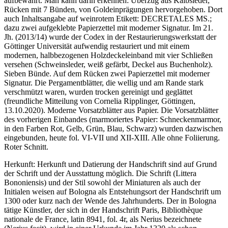
aufbewahrt. Man kann darin erkennen: Überzug aus Kalbsleder,
Rücken mit 7 Bünden, von Goldeinprägungen hervorgehoben. Dort
auch Inhaltsangabe auf weinrotem Etikett:
DECRETALES MS.
;
dazu zwei aufgeklebte Papierzettel mit moderner Signatur. Im 21.
Jh. (2013/14) wurde der Codex in der Restaurierungswerkstatt der
Göttinger Universität aufwendig restauriert und mit einem
modernen, halbbezogenen Holzdeckeleinband mit vier Schließen
versehen (Schweinsleder, weiß gefärbt, Deckel aus Buchenholz).
Sieben Bünde. Auf dem Rücken zwei Papierzettel mit moderner
Signatur. Die Pergamentblätter, die wellig und am Rande stark
verschmützt waren, wurden trocken gereinigt und geglättet
(freundliche Mitteilung von Cornelia Ripplinger, Göttingen,
13.10.2020). Moderne Vorsatzblätter aus Papier. Die Vorsatzblätter
des vorherigen Einbandes (marmoriertes Papier: Schneckenmarmor,
in den Farben Rot, Gelb, Grün, Blau, Schwarz) wurden dazwischen
eingebunden, heute fol. VI-VII und XII-XIII. Alle ohne Foliierung.
Roter Schnitt.
Herkunft: Herkunft und Datierung der Handschrift sind auf Grund
der Schrift und der Ausstattung möglich. Die Schrift (Littera
Bononiensis) und der Stil sowohl der Miniaturen als auch der
Initialen weisen auf Bologna als Entstehungsort der Handschrift um
1300 oder kurz nach der Wende des Jahrhunderts. Der in Bologna
tätige Künstler, der sich in der Handschrift Paris, Bibliothèque
nationale de France, latin 8941, fol. 4r, als Nerius bezeichnete