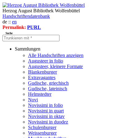
Herzog August Bibliothek Wolfenbüttel
Handschriftendatenbank
de ::
en
Permalink:
PURL
Suche
Sammlungen
Alle Handschriften anzeigen
Augusteer in folio
Augusteer, kleinere Formate
Blankenburger
Extravagantes
Gudische, griechisch
Gudische, lateinisch
Helmstedter
Novi
Novissimi in folio
Novissimi in quart
Novissimi in oktav
Novissimi in duodez
Schulenburger
Weissenburger