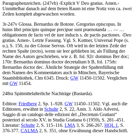
Paragraphenzeichen. (247vb)
›
Explicit V Deo gratias. Amen.
‹
Unmittelbar danach auf dem freien Raum ist eine Notiz von ca. zwei
Zeilen komplett abgewaschen worden.
3r-247v
Glossa
.
Bernardus de Botone
.
Gregorius episcopus. In
huius libri principio quinque precipue sunt praenotanda
… — …
obligationem de facto vel de iure inducis s. de pactis pactiones
.
›
Deo
gratias. Amen
‹
. Letzte Fassung. Vgl. S. Kuttner, Universal Pope (s.
u.), S. 150, zu der Glosse
Servus
. Oft wird in der letzten Zeile der
rechten Spalte (recto), wenn sie leer geblieben ist, als Füllung der
Name des Autors geschrieben, wie z. B. fol. 92r:
dominus Ber doc
;
170r:
Bernardus dominus doctor decretalium b B
, fol. 175rb:
Bernardus doctor dec
. Ähnliche Strategie der Spaltenfüllung mit
dem Namen des Kommentators auch in München, Bayerische
Staatsbibliothek, Clm 6345.
Druck:
GW
11450-11502. Verglichen
mit
GW
11454.
248ra Spätmittelalterliche Nachträge (Bastarda).
Edition:
Friedberg
2, Sp. 1–928.
GW
11450–11502. Vgl. auch die
Editionen, erwähnt in
Schulte
2, S. 22, Anm. 3. Aldo Adversi,
Saggio di un catalogo delle edizioni del „Decretum Gratiani“
posteriori al secolo XV, in Studia Gratiana 6 (1959), S. 281–451.
Literatur:
Schulte
2, S. 115–116.
LMA
3, S. 266-267.
HQL 1
, S.
376-377.
CALMA
2, S. 351, ohne Erwähnung dieser Handschrift.