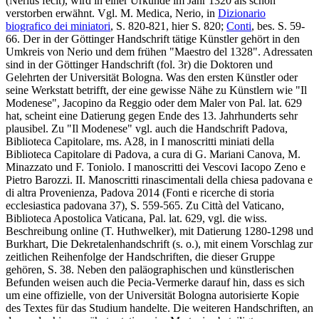
(
Nerius fecit
), wird in einer Urkunde im Jahr 1320 als schon
verstorben erwähnt. Vgl. M. Medica, Nerio, in
Dizionario
biografico dei miniatori
, S. 820-821, hier S. 820;
Conti
, bes. S. 59-
66. Der in der Göttinger Handschrift tätige Künstler gehört in den
Umkreis von Nerio und dem frühen "Maestro del 1328". Adressaten
sind in der Göttinger Handschrift (fol. 3r) die Doktoren und
Gelehrten der Universität Bologna. Was den ersten Künstler oder
seine Werkstatt betrifft, der eine gewisse Nähe zu Künstlern wie "Il
Modenese", Jacopino da Reggio oder dem Maler von Pal. lat. 629
hat, scheint eine Datierung gegen Ende des 13. Jahrhunderts sehr
plausibel. Zu "Il Modenese" vgl. auch die Handschrift Padova,
Biblioteca Capitolare, ms. A28, in I manoscritti miniati della
Biblioteca Capitolare di Padova, a cura di G. Mariani Canova, M.
Minazzato und F. Toniolo. I manoscritti dei Vescovi Iacopo Zeno e
Pietro Barozzi. II. Manoscritti rinascimentali della chiesa padovana e
di altra Provenienza, Padova 2014 (Fonti e ricerche di storia
ecclesiastica padovana 37), S. 559-565. Zu Città del Vaticano,
Biblioteca Apostolica Vaticana, Pal. lat. 629, vgl. die wiss.
Beschreibung online (T. Huthwelker), mit Datierung 1280-1298 und
Burkhart, Die Dekretalenhandschrift (s. o.), mit einem Vorschlag zur
zeitlichen Reihenfolge der Handschriften, die dieser Gruppe
gehören, S. 38. Neben den paläographischen und künstlerischen
Befunden weisen auch die Pecia-Vermerke darauf hin, dass es sich
um eine offizielle, von der Universität Bologna autorisierte Kopie
des Textes für das Studium handelte. Die weiteren Handschriften, an