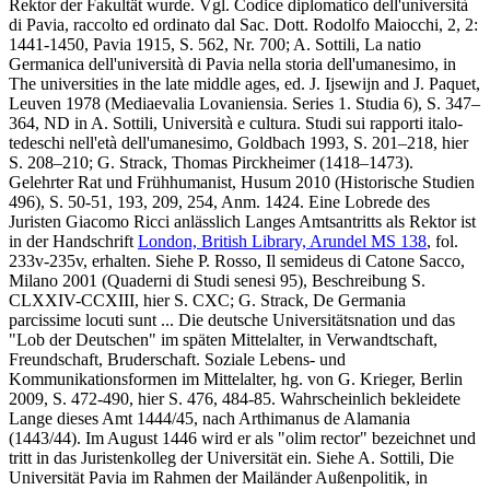
Rektor der Fakultät wurde. Vgl. Codice diplomatico dell'università
di Pavia, raccolto ed ordinato dal Sac. Dott. Rodolfo Maiocchi, 2, 2:
1441-1450, Pavia 1915, S. 562, Nr. 700; A. Sottili, La natio
Germanica dell'università di Pavia nella storia dell'umanesimo, in
The universities in the late middle ages, ed. J. Ijsewijn and J. Paquet,
Leuven 1978 (Mediaevalia Lovaniensia. Series 1. Studia 6), S. 347–
364, ND in A. Sottili, Università e cultura. Studi sui rapporti italo-
tedeschi nell'età dell'umanesimo, Goldbach 1993, S. 201–218, hier
S. 208–210; G. Strack, Thomas Pirckheimer (1418–1473).
Gelehrter Rat und Frühhumanist, Husum 2010 (Historische Studien
496), S. 50-51, 193, 209, 254, Anm. 1424. Eine Lobrede des
Juristen Giacomo Ricci anlässlich Langes Amtsantritts als Rektor ist
in der Handschrift
London, British Library, Arundel MS 138
, fol.
233v-235v, erhalten. Siehe P. Rosso, Il semideus di Catone Sacco,
Milano 2001 (Quaderni di Studi senesi 95), Beschreibung S.
CLXXIV-CCXIII, hier S. CXC; G. Strack, De Germania
parcissime locuti sunt ... Die deutsche Universitätsnation und das
"Lob der Deutschen" im späten Mittelalter, in Verwandtschaft,
Freundschaft, Bruderschaft. Soziale Lebens- und
Kommunikationsformen im Mittelalter, hg. von G. Krieger, Berlin
2009, S. 472-490, hier S. 476, 484-85. Wahrscheinlich bekleidete
Lange dieses Amt 1444/45, nach Arthimanus de Alamania
(1443/44). Im August 1446 wird er als "olim rector" bezeichnet und
tritt in das Juristenkolleg der Universität ein. Siehe A. Sottili, Die
Universität Pavia im Rahmen der Mailänder Außenpolitik, in