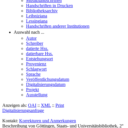
Musikhandschriften
Handschriften in Drucken
Bibliotheksarchiv
Leibniziana
Lessingiana
Handschriften anderer Institutionen
Auswahl nach ...
Autor
Schreiber
datierte Hss.
datierbare Hss.
Entstehungsort
Provenienz
Schlagwort
Sprache
Veröffentlichungsdatum
Digitalisierungsdatum
Projekt
Ausstellung
Anzeigen als:
OAI
::
XML
::
Print
Digitalisierungsanfrage
Kontakt:
Korrekturen und Anmerkungen
Beschreibung von Göttingen, Staats- und Universitätsbibliothek, 2°