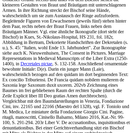
kleineren Gestalten von Braut und Bräutigam mit unterschlagenen
Armen. In ihre Richtung streckt der Bischof seine Hände,
wahrscheinlich um sie zum Austausch der Ringe aufzufordern.
Begleitende Figuren von Erwachsenen (jeweils fünf) stehen hinter
dem Paar, rechts neben der Braut Frauen, links neben dem
Bräutigam Männer. Vgl. eine ähnliche Ikonografie (dort steht der
Bischof) in Kues, St.-Nikolaus-Hospital, HS 231, fol. 182r,
Abbildung in Bertram, Dekorierte Handschriften der Dekretalen (s.
u.), S. 45: "Italien, wohl Ende 13. Jahrhundert". Zur Ikonographie
siehe auch K. Nieuwenhuisen, The Consent in Pictures. Marriage
Representations in Medieval Manuscripts of the Liber Extra (1250-
1400), in
Decretales pictae
, S. 132-158. Anschließend ornamentale
bewohnte Initiale:
D(e)
. Darin ein junger Mann (Laie),
wahrscheinlich bezogen auf den
quidam
im dort beginnenden Text:
Ex concilio Triburiensi. De Francia quidam nobilem mulierem de
Saxonia lege Saxonum duxit uxorem
. 202vb Zeichnung eines
Baumes im frei gebliebenen Raum der rechten Spalte (durch die
Zeile
Explicit liber III Deo gratias Amen
durchbrochen).
Vergleichbar mit den Baumdarstellungen in Venezia, Fondazione
Cini, inv. 22165 und 22166 (Maestro del 1328), vgl. F. Toniolo und
M. Medica, Le miniature della Fondazione Giorgio Cini. Pagine,
ritagli, manoscritti, Cinisello Balsamo, Milano 2016, Kat.-Nr. 99-
100, S. 291-294. 203r Liber V.
De accusationibus, inquisitionibus et
denuntiationibus
. Bei einer Gerichtsverhandlung sitzt ein Bischof