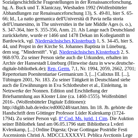
Sozialgeschichtliche Fragestellungen in der Renaissanceforschung,
hg. A. Buck und T. Klaniczay, Wiesbaden 1992 (Wolfenbütteler
Abhandlungen zur Renaissanceforschung 13), S. 49-81, hier S. 65-
66; Id., La natio germanica dell'Università di Pavia nella storia
dell'Umanesimo, in The universities in the late Middle Ages (s. o.),
S. 347-364, hier S. 355-356, Anm. 21. Als Lange nach Deutschland
zurückkehrte, wurde er 1466 und 1478 Dekan im Kollegiatstift in
Bardowick, vgl.
Niedersächsisches Klosterbuch
1, S. 34-45, hier S.
44, und Propst in der Kirche St. Johannes Baptista in Lüneburg,
dem sog. "Minderstift". Vgl.
Niedersächsisches Klosterbuch
2, S.
968-970. Zu seiner Person siehe auch die Urkunden, erhalten im
Archiv der Hansestadt Lüneburg (Hinweise dazu in www.deutsche-
digitale-bibliothek.de);
Rep. Germ.
7,1, Nr. 1994, 2059, 2662, 2701;
Repertorium Poenitentiariae Germanicum 3, [...] Calixtus III. [...],
Tübingen 2001, Nr. 183. Zu seiner Tätigkeit in Deutschland siehe
auch die Erwähnungen in Eva Schlotheuber et al., Einleitung, in
Netzwerke der Nonnen. Edition und Erschließung der
Briefsammlung aus Kloster Lüne (ca. 1460-1555). Wolfenbüttel
2016-. (Wolfenbütteler Digitale Editionen):
http://diglib.hab.de/edoc/ed000248/start.htm. Im 18. Jh. gehörte die
Handschrift dem Göttinger Professor Lüder Kulenkamp (1724-
1794). Zu seiner Person vgl.
8° Cod. Ms. jurid. 1 Cim
. Die Auktion
seiner Bibliothek fand am 06.05.1796 statt: Bibliotheca Lvderi
Kvlenkamp, [...] Ordine Digesta; Qvae Gottingae Postridie Festi
Ascensionis Christi A. MDCCLXXXXVI. Pvblica Avctionis Lege