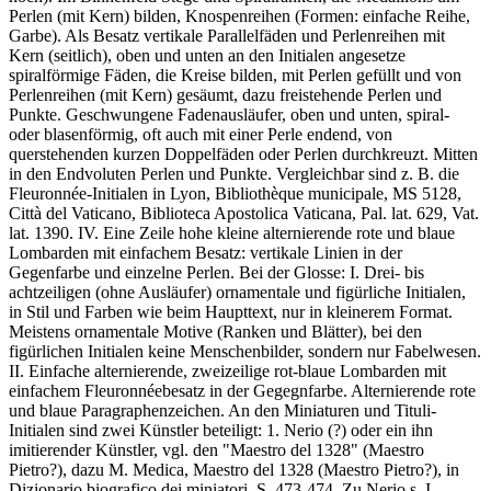
Perlen (mit Kern) bilden, Knospenreihen (Formen: einfache Reihe,
Garbe). Als Besatz vertikale Parallelfäden und Perlenreihen mit
Kern (seitlich), oben und unten an den Initialen angesetze
spiralförmige Fäden, die Kreise bilden, mit Perlen gefüllt und von
Perlenreihen (mit Kern) gesäumt, dazu freistehende Perlen und
Punkte. Geschwungene Fadenausläufer, oben und unten, spiral-
oder blasenförmig, oft auch mit einer Perle endend, von
querstehenden kurzen Doppelfäden oder Perlen durchkreuzt. Mitten
in den Endvoluten Perlen und Punkte. Vergleichbar sind z. B. die
Fleuronnée-Initialen in Lyon, Bibliothèque municipale, MS 5128,
Città del Vaticano, Biblioteca Apostolica Vaticana, Pal. lat. 629, Vat.
lat. 1390. IV. Eine Zeile hohe kleine alternierende rote und blaue
Lombarden mit einfachem Besatz: vertikale Linien in der
Gegenfarbe und einzelne Perlen. Bei der Glosse: I. Drei- bis
achtzeiligen (ohne Ausläufer) ornamentale und figürliche Initialen,
in Stil und Farben wie beim Haupttext, nur in kleinerem Format.
Meistens ornamentale Motive (Ranken und Blätter), bei den
figürlichen Initialen keine Menschenbilder, sondern nur Fabelwesen.
II. Einfache alternierende, zweizeilige rot-blaue Lombarden mit
einfachem Fleuronnéebesatz in der Gegegnfarbe. Alternierende rote
und blaue Paragraphenzeichen. An den Miniaturen und Tituli-
Initialen sind zwei Künstler beteiligt: 1. Nerio (?) oder ein ihn
imitierender Künstler, vgl. den "Maestro del 1328" (Maestro
Pietro?), dazu M. Medica, Maestro del 1328 (Maestro Pietro?), in
Dizionario biografico dei miniatori, S. 473-474. Zu Nerio s. I