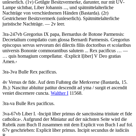
unleserlich. (1v) Getilgte Besitzvermerke, darunter, nur mit UV-
Lampe sichtbar,
Liber Johannis ...
, und spätmittelalterliche
Nachträge von verschiednenen Händen (Bastarda). (2r)
Gestrichener Besitzvermerk (unleserlich). Spätmittelalterliche
juristische Nachträge. — 2v leer.
3ra-247vb
Gregorius IX papa
,
Bernardus de Botone Parmensis
:
Decretalium compilatio cum glossa Bernardi Parmensis
.
Gregorius
episcopus servus servorum dei dilectis filiis doctoribus et scolaribus
universis Bononie commorantibus salutem ... Rex pacificus
… —
…
quis homagium compellatur
.
›
Explicit l[iber] V Deo gratias
Amen.
‹
3ra-3va Bulle
Rex pacificus
.
4v
Versus de fide
. Auf dem Fußsteg die Merkverse (Bastarda, 15.
Jh.):
Nascitur abluitur patitur descendit ad yma / surgit et ascendit
veniet discernere cuncta
.
Walther I
11568.
3ra-va Bulle
Rex pacificus
.
3va-67vb Liber I.
›
Incipit liber primus de sanctissima trinitate et fide
catholica
‹
. Aufgrund der Miniatur auf der nächsten Seite wird die
Rubrik zum Buch II zusammen mit dem Explicit von Buch I auf fol.
67v geschrieben:
Explicit liber primus. Incipit secundus de iudiciis
R.