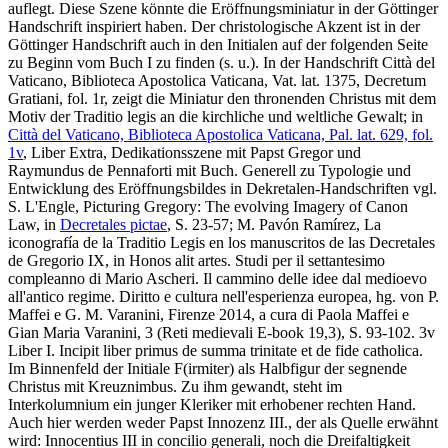
auflegt. Diese Szene könnte die Eröffnungsminiatur in der Göttinger
Handschrift inspiriert haben. Der christologische Akzent ist in der
Göttinger Handschrift auch in den Initialen auf der folgenden Seite
zu Beginn vom Buch I zu finden (s. u.). In der Handschrift Città del
Vaticano, Biblioteca Apostolica Vaticana, Vat. lat. 1375, Decretum
Gratiani, fol. 1r, zeigt die Miniatur den thronenden Christus mit dem
Motiv der Traditio legis an die kirchliche und weltliche Gewalt; in
Città del Vaticano, Biblioteca Apostolica Vaticana, Pal. lat. 629, fol.
1v
, Liber Extra, Dedikationsszene mit Papst Gregor und
Raymundus de Pennaforti mit Buch. Generell zu Typologie und
Entwicklung des Eröffnungsbildes in Dekretalen-Handschriften vgl.
S. L'Engle, Picturing Gregory: The evolving Imagery of Canon
Law, in
Decretales pictae
, S. 23-57; M. Pavón Ramírez, La
iconografía de la Traditio Legis en los manuscritos de las Decretales
de Gregorio IX, in Honos alit artes. Studi per il settantesimo
compleanno di Mario Ascheri. Il cammino delle idee dal medioevo
all'antico regime. Diritto e cultura nell'esperienza europea, hg. von P.
Maffei e G. M. Varanini, Firenze 2014, a cura di Paola Maffei e
Gian Maria Varanini, 3 (Reti medievali E-book 19,3), S. 93-102. 3v
Liber I.
Incipit liber primus de summa trinitate et de fide catholica
.
Im Binnenfeld der Initiale F(irmiter) als Halbfigur der segnende
Christus mit Kreuznimbus. Zu ihm gewandt, steht im
Interkolumnium ein junger Kleriker mit erhobener rechten Hand.
Auch hier werden weder Papst Innozenz III., der als Quelle erwähnt
wird:
Innocentius III in concilio generali
, noch die Dreifaltigkeit