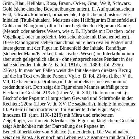
Grün, Blau, Hellblau, Rosa, Braun, Ocker, Grau, Weiß, Schwarz,
Gold (siehe einzelne Beschreibungen unten). II. Auf quadratischem
Feld, schwarz konturiert, ornamentale, figürliche und historisierte
Initialen (Tituli-Initialen). Meistens eine Halbfigur im Binnenfeld auf
Gold- und Blaugrund, oft mit einer begleitenden Figur am Rande
(Mensch oder anderes Wesen, wie z. B. Hybride mit Drachen- oder
Vogelkopf, oder umgekehrt, Menschenbüste mit Drachenbeinen).
Diese Randfiguren stehen manchmal auf einem ovalen Podest und
interagieren mit der Figur im Binnenfeld der Initiale. Randfigur
(stehender Mann/Kleriker, fantastisches Wesen) im Interkolumnium
aber auch gelegentlich allein - ohne entsprechendes Pendant in der
nahe stehenden Initiale (z. B. fol. 181rb, fol. 188rb, fol. 235ra.
236va). In manchen Fällen weist die Initiale einen direkten Bezug
auf die im Text erwähnte Person. Vgl. z. B. fol. 214ra (Liber V, tit.
VII, De haereticis).
D(ubius) in fide infidelis est nec eis omnino
credendum est
. Dort zeigt die Figur eines Mannes auffällige rote
Flecken im Gesicht; 219vb (Liber V, tit. XIII, De torneamentis):
Bischof oder Papst mit liturgischen Gewand und Schriftrolle in der
Rechten; 220ra (Liber V, tit. XV, De sagittariis). Incipit:
Innocentius
III. A(rtem) illam mortiferam
. Im Binnenfeld die Figur Papst
Innozenz III. (amt. 1198-1216) mit Mitra und erhobenem
Zeigefinger, vor ihm ein Kleriker. Die Figur mit länglichem Gesicht
zeigt Ähnlichkeit mit der Darstellung des Papstes im
Benediktinerkloster von Subiaco (Unterkirche). Die Wandmalerei
zeigt den Papst, als er noch am Leben war, zusammen mit dem Text