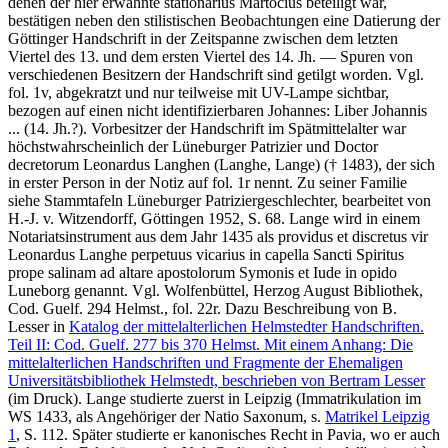
denen der hier erwähnte
stationarius
Martocius beteiligt war,
bestätigen neben den stilistischen Beobachtungen eine Datierung der
Göttinger Handschrift in der Zeitspanne zwischen dem letzten
Viertel des 13. und dem ersten Viertel des 14. Jh. — Spuren von
verschiedenen Besitzern der Handschrift sind getilgt worden. Vgl.
fol. 1v, abgekratzt und nur teilweise mit UV-Lampe sichtbar,
bezogen auf einen nicht identifizierbaren Johannes:
Liber Johannis
...
(14. Jh.?). Vorbesitzer der Handschrift im Spätmittelalter war
höchstwahrscheinlich der Lüneburger Patrizier und Doctor
decretorum Leonardus Langhen (Langhe, Lange) († 1483), der sich
in erster Person in der Notiz auf fol. 1r nennt. Zu seiner Familie
siehe Stammtafeln Lüneburger Patriziergeschlechter, bearbeitet von
H.-J. v. Witzendorff, Göttingen 1952, S. 68. Lange wird in einem
Notariatsinstrument aus dem Jahr 1435 als
providus et discretus vir
Leonardus Langhe perpetuus vicarius in capella Sancti Spiritus
prope salinam ad altare apostolorum Symonis et Iude in opido
Luneborg
genannt. Vgl. Wolfenbüttel, Herzog August Bibliothek,
Cod. Guelf. 294 Helmst., fol. 22r. Dazu Beschreibung von B.
Lesser in
Katalog der mittelalterlichen Helmstedter Handschriften.
Teil II: Cod. Guelf. 277 bis 370 Helmst. Mit einem Anhang: Die
mittelalterlichen Handschriften und Fragmente der Ehemaligen
Universitätsbibliothek Helmstedt, beschrieben von Bertram Lesser
(im Druck). Lange studierte zuerst in Leipzig (Immatrikulation im
WS 1433, als Angehöriger der
Natio Saxonum
, s.
Matrikel Leipzig
1
, S. 112. Später studierte er kanonisches Recht in Pavia, wo er auch