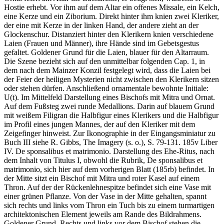
Hostie erhebt. Vor ihm auf dem Altar ein offenes Missale, ein Kelch,
eine Kerze und ein Ziborium. Direkt hinter ihm knien zwei Kleriker,
der eine mit Kerze in der linken Hand, der andere zieht an der
Glockenschur. Distanziert hinter den Klerikern knien verschiedene
Laien (Frauen und Männer), ihre Hände sind im Gebetsgestus
gefaltet. Goldener Grund für die Laien, blauer für den Altarraum.
Die Szene bezieht sich auf den unmittelbar folgenden Cap. 1, in
dem nach dem Mainzer Konzil festgelegt wird, dass die Laien bei
der Feier der heiligen Mysterien nicht zwischen den Klerikern sitzen
oder stehen dürfen. Anschließend ornamentale bewohnte Initiale:
U(t)
. Im Mittelfeld Darstellung eines Bischofs mit Mitra und Ornat.
Auf dem Fußsteg zwei runde Medallions. Darin auf blauem Grund
mit weißem Filigran die Halbfigur eines Klerikers und die Halbfigur
im Profil eines jungen Mannes, der auf den Kleriker mit dem
Zeigefinger hinweist. Zur Ikonographie in der Eingangsminiatur zu
Buch III siehe R. Gibbs, The Imagery (s. o.), S. 79-131. 185v Liber
IV.
De sponsalibus et matrimonio
. Darstellung des Ehe-Ritus, nach
dem Inhalt von Titulus I, obwohl die Rubrik,
De sponsalibus et
matrimonio
, sich hier auf dem vorherigen Blatt (185rb) befindet. In
der Mitte sitzt ein Bischof mit Mitra und roter Kasel auf einem
Thron. Auf der der Rückenlehnespitze befindet sich eine Vase mit
einer grünen Pflanze. Von der Vase in der Mitte gehalten, spannt
sich rechts und links vom Thron ein Tuch bis zu einem turmartigen
architektonischen Element jeweils am Rande des Bildrahmens.
Goldener Grund. Rechts und links vor dem Bischof stehen die