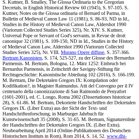
S. Kuttner, B. Smalley, The Glossa Ordinaria to the Gregorian
Decretals, in English Historical Review 60 (1945), S. 97-105. S.
Kuttner, Notes on the Glossa ordinaria of Bernard of Parma, in
Bulletin of Medieval Canon Law 11 (1981), S. 86-93, ND in Id.,
Studies in the History of Medieval Canon Law, Aldershot 1990
(Variorum Collected Studies Series 325), Nr. XIV. S. Kuttner,
Universal Pope or Servant of God's servants, in Revue de droit
canonique 32 (1981), S. 109-150, ND in Id., Studies in the History
of Medieval Canon Law, Aldershot 1990 (Variorum Collected
Studies Series 325), Nr. VIII.
Murano Opere diffuse
, S. 357-366.
Bertram Kanonisten
, S. 174, 525-527, zu der Glosse des Bernardus
Parmensis. M. Bertram, Bologna, 12. März 1252: Einbruch bei
Bernardus Parmensis, in Zeitschrift der Savigny-Stiftung für
Rechtsgeschichte: Kanonistische Abteilung 102 (2016), S. 166-199.
M. Bertram, Die Dekretalen Gregors IX: Kompilation oder
Kodifikation?, in Magister Raimundus. Atti del Convegno per il IV
centenario della canonizzazione di San Raimondo de Penyafort
(1601-2001), ed. C. Longo, Roma 2002 (Dissertationes historicae
28), S. 61-86. M. Bertram, Dekorierte Handschriften der Dekretalen
Gregors IX. (Liber Extra) aus der Sicht der Text- und
Handschriftenforschung, in Marburger Jahrbuch für
Kunstwissenschaft 35 (2008), S. 31-65. M. Bertram, Signaturenliste
der Handschriften der Dekretalen Gregors IX. (Liber Extra).
Neubearbeitung April 2014 (Online-Publikationen des Deutschen
Historischen Instituts in Rom), Rom 2014, S. 14, 52.
www.dhi-