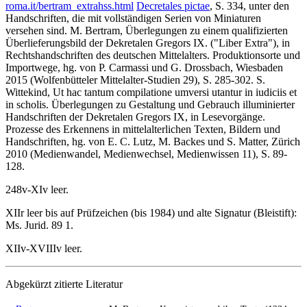
roma.it/bertram_extrahss.html
Decretales pictae
, S. 334, unter den
Handschriften, die mit vollständigen Serien von Miniaturen
versehen sind. M. Bertram, Überlegungen zu einem qualifizierten
Überlieferungsbild der Dekretalen Gregors IX. ("Liber Extra"), in
Rechtshandschriften des deutschen Mittelalters. Produktionsorte und
Importwege, hg. von P. Carmassi und G. Drossbach, Wiesbaden
2015 (Wolfenbütteler Mittelalter-Studien 29), S. 285-302. S.
Wittekind, Ut hac tantum compilatione umversi utantur in iudiciis et
in scholis. Überlegungen zu Gestaltung und Gebrauch illuminierter
Handschriften der Dekretalen Gregors IX, in Lesevorgänge.
Prozesse des Erkennens in mittelalterlichen Texten, Bildern und
Handschriften, hg. von E. C. Lutz, M. Backes und S. Matter, Zürich
2010 (Medienwandel, Medienwechsel, Medienwissen 11), S. 89-
128.
248v-XIv leer.
XIIr leer bis auf Prüfzeichen (bis 1984) und alte Signatur (Bleistift):
Ms. Jurid. 89
1
.
XIIv-XVIIIv leer.
Abgekürzt zitierte Literatur