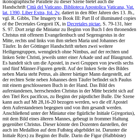
ikonographische Parallele zu dieser Szene bietet auch die
Handschrift
Città del Vaticano, Biblioteca Apostolica Vaticana, Vat.
lat. 1390, Liber Extra, fol. 2v
, datiert in den 80er Jahren des 13. Jh.,
vgl. R. Gibbs, The Imagery to Book III: Part II of illuminated copies
of the Decretales Gregorii IX, in
Decretales pictae
, S. 79-131, hier
S. 97. Dort zeigt die Miniatur zu Beginn von Buch I den thronenden
Christus mit offenem Evangelienbuch und Segensgestus in der
Mitte, rechts und links von ihm stehen Maria und Johannes der
Täufer. In der Göttinger Handschrift stehen zwei weitere
Heiligengruppen, wenngleich ohne Nimbus, auf der rechten und
linken Seite Christi, jeweils unter einer Arkade und auf Blaugrund.
Es handelt sich um die Apostel, in zwei Gruppen von jeweils sechs
und fünf Männer-Figuren geteilt. Auf der linken Seite des Bildes
neben Maria steht Petrus, als älterer bärtiger Mann dargestellt, auf
der rechten Seite neben Johannes dem Täufer befindet sich Paulus
mit einem geschlossenen Buch in der Hand. Das Bild des
auferstandenen, herrschenden Christus in der Mitte bezieht sich auf
den Titel
Rex pacificus
, zu Beginn der päpstlicher Bulle. Die Szene
kann auch auf Mt 28,16-20 bezogen werden, wo die elf Apostel
dem Auferstandenen begegnen und von ihm gesandt werden.
Anschließend unter der Miniatur eine figürliche Initiale G(regorius),
mit dem Bild eines älteren Mannes, gebeugt in frommer Haltung
gegenüber Christus. Dieser könnte den Dozenten darstellen, der
auch im Medallion auf dem Fußsteg abgebildet ist. Darunter die
Initiale
R(ex)
zu Beginn der Bulle. Darin die Figur (Halbbüste)