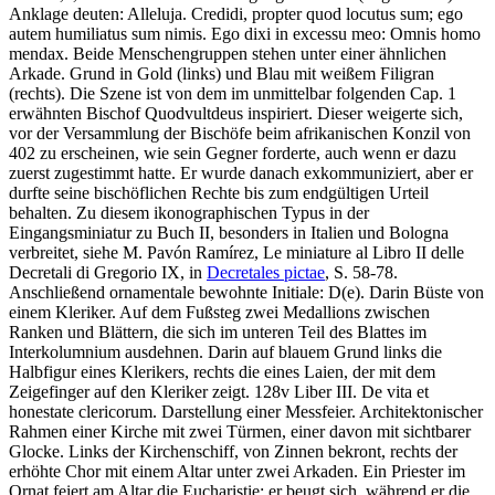
Anklage deuten:
Alleluja. Credidi, propter quod locutus sum; ego
autem humiliatus sum nimis. Ego dixi in excessu meo: Omnis homo
mendax
. Beide Menschengruppen stehen unter einer ähnlichen
Arkade. Grund in Gold (links) und Blau mit weißem Filigran
(rechts). Die Szene ist von dem im unmittelbar folgenden Cap. 1
erwähnten Bischof Quodvultdeus inspiriert. Dieser weigerte sich,
vor der Versammlung der Bischöfe beim afrikanischen Konzil von
402 zu erscheinen, wie sein Gegner forderte, auch wenn er dazu
zuerst zugestimmt hatte. Er wurde danach exkommuniziert, aber er
durfte seine bischöflichen Rechte bis zum endgültigen Urteil
behalten. Zu diesem ikonographischen Typus in der
Eingangsminiatur zu Buch II, besonders in Italien und Bologna
verbreitet, siehe M. Pavón Ramírez, Le miniature al Libro II delle
Decretali di Gregorio IX, in
Decretales pictae
, S. 58-78.
Anschließend ornamentale bewohnte Initiale: D(e). Darin Büste von
einem Kleriker. Auf dem Fußsteg zwei Medallions zwischen
Ranken und Blättern, die sich im unteren Teil des Blattes im
Interkolumnium ausdehnen. Darin auf blauem Grund links die
Halbfigur eines Klerikers, rechts die eines Laien, der mit dem
Zeigefinger auf den Kleriker zeigt. 128v Liber III.
De vita et
honestate clericorum
. Darstellung einer Messfeier. Architektonischer
Rahmen einer Kirche mit zwei Türmen, einer davon mit sichtbarer
Glocke. Links der Kirchenschiff, von Zinnen bekront, rechts der
erhöhte Chor mit einem Altar unter zwei Arkaden. Ein Priester im
Ornat feiert am Altar die Eucharistie; er beugt sich, während er die