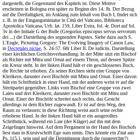
dargestellt, die Gegenstand des Kapitels ist. Diese Motive
erscheinen in Bologna erst später zu Beginn des 14. Jh. Der Bezug
auf die Dreifaltigkeit, im Anklang zum Inhalt von Buch I, findet sich
z. B. in der Eingangsminiatur in Città del Vaticano, Biblioteca
Apostolica Vaticana, Urb. lat. 159, Liber Extra, fol. 4r. Dort auf fol.
3v in der Initiale G der Bulle (
Gregorius episcopus servus servorum
dei ...
) die Darstellung des segnenden Papstes. Siehe dazu auch S.
L'Engle, Picturing Gregory: The Evolving Imagery of Canon Law,
in
Decretales pictae
, S. 24-57. 68r Liber II.
De iudiciis
. Darstellung
einer kirchlichen Gerichtsverhandlung. In der Mitte sitzt ein Bischof
als Richter mit Mitra und Ornat auf einem Thron, auf dessen Spitze
ein Kreuz steht. In der linken Hand hält er ein geschlossenes Buch,
die Rechte ist erhoben. Zu seiner Rechten steht eine Gruppe von
Klerikern, darunter zwei Bischöfe mit Mitra und Ornat. Einer davon
hält ein Schriftstück in einer Hand, mit der anderen weist er auf die
Streitpartei gegenüber. Links vom Bischof eine Gruppe von zwei
Laien und drei Klerikern, darunter zwei Bischöfe mit Mitra und
Ornat. Einer der Bischöfe schreitet nach rechts, das Gesicht
allerdings ist dem Richter zugewandt. Er ist auf dem Weg, den
Raum zu verlassen; in diese Richtung weist auch seine rechte
erhobene Hand. In der linken Hand hält er ein ausgerolltes
Schriftstück, während ein Laie (der Kläger) auf ihn mit dem
Zeigefinger hinweist. Auf dem Pergament in der Hand des Bischofs
liest man in Kursivschrift
Ego sum nimis
. Dies könnte ein Zitat aus
Ps. 115,1, sein und auf die Demütigung durch die (ungerechte?)