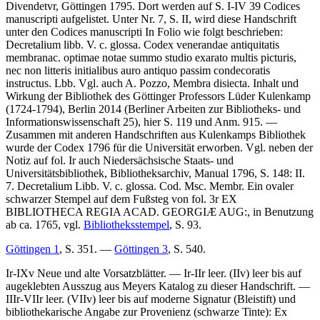
Divendetvr, Göttingen 1795. Dort werden auf S. I-IV 39
Codices
manuscripti
aufgelistet. Unter Nr. 7, S. II, wird diese Handschrift
unter den
Codices manuscripti In Folio
wie folgt beschrieben:
Decretalium libb. V. c. glossa. Codex venerandae antiquitatis
membranac. optimae notae summo studio exarato multis picturis,
nec non litteris initialibus auro antiquo passim condecoratis
instructus. Lbb.
Vgl. auch A. Pozzo, Membra disiecta. Inhalt und
Wirkung der Bibliothek des Göttinger Professors Lüder Kulenkamp
(1724-1794), Berlin 2014 (Berliner Arbeiten zur Bibliotheks- und
Informationswissenschaft 25), hier S. 119 und Anm. 915. —
Zusammen mit anderen Handschriften aus Kulenkamps Bibliothek
wurde der Codex 1796 für die Universität erworben. Vgl. neben der
Notiz auf fol. Ir auch Niedersächsische Staats- und
Universitätsbibliothek, Bibliotheksarchiv, Manual 1796, S. 148:
II.
7. Decretalium Libb. V. c. glossa. Cod. Msc. Membr.
Ein ovaler
schwarzer Stempel auf dem Fußsteg von fol. 3r
EX
BIBLIOTHECA REGIA ACAD. GEORGIÆ AUG:
, in Benutzung
ab ca. 1765, vgl.
Bibliotheksstempel
, S. 93.
Göttingen 1
, S. 351. —
Göttingen 3
, S. 540.
Ir-IXv Neue und alte Vorsatzblätter. — Ir-IIr leer. (IIv) leer bis auf
augeklebten Ausszug aus Meyers Katalog zu dieser Handschrift. —
IIIr-VIIr leer. (VIIv) leer bis auf moderne Signatur (Bleistift) und
bibliothekarische Angabe zur Provenienz (schwarze Tinte):
Ex