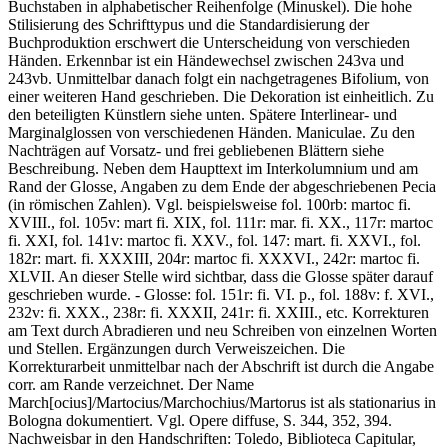
Buchstaben in alphabetischer Reihenfolge (Minuskel). Die hohe
Stilisierung des Schrifttypus und die Standardisierung der
Buchproduktion erschwert die Unterscheidung von verschieden
Händen. Erkennbar ist ein Händewechsel zwischen 243va und
243vb. Unmittelbar danach folgt ein nachgetragenes Bifolium, von
einer weiteren Hand geschrieben. Die Dekoration ist einheitlich. Zu
den beteiligten Künstlern siehe unten. Spätere Interlinear- und
Marginalglossen von verschiedenen Händen. Maniculae. Zu den
Nachträgen auf Vorsatz- und frei gebliebenen Blättern siehe
Beschreibung. Neben dem Haupttext im Interkolumnium und am
Rand der Glosse, Angaben zu dem Ende der abgeschriebenen Pecia
(in römischen Zahlen). Vgl. beispielsweise fol. 100rb:
martoc fi.
XVIII.
, fol. 105v:
mart fi. XIX
, fol. 111r:
mar. fi. XX.
, 117r:
martoc
fi. XXI
, fol. 141v:
martoc fi. XXV.
, fol. 147:
mart. fi. XXVI.
, fol.
182r:
mart. fi. XXXIII
, 204r:
martoc fi. XXXVI.
, 242r:
martoc fi.
XLVII
. An dieser Stelle wird sichtbar, dass die Glosse später darauf
geschrieben wurde. - Glosse: fol. 151r:
fi. VI. p.
, fol. 188v:
f. XVI.
,
232v:
fi. XXX.
, 238r:
fi. XXXII
, 241r:
fi. XXIII.
, etc. Korrekturen
am Text durch Abradieren und neu Schreiben von einzelnen Worten
und Stellen. Ergänzungen durch Verweiszeichen. Die
Korrekturarbeit unmittelbar nach der Abschrift ist durch die Angabe
corr.
am Rande verzeichnet. Der Name
March
[ocius]
/
Martocius
/
Marchochius
/
Martorus
ist als
stationarius
in
Bologna dokumentiert. Vgl.
Opere diffuse
, S. 344, 352, 394.
Nachweisbar in den Handschriften: Toledo, Biblioteca Capitular,