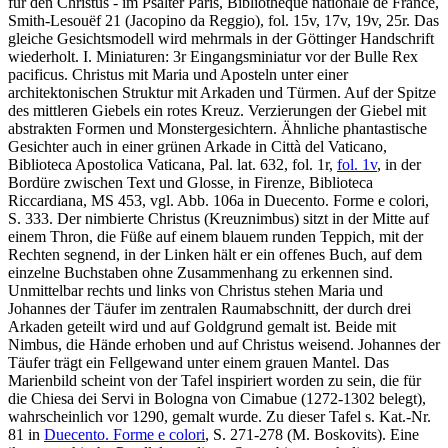
für den Christus - im Psalter Paris, Bibliothèque nationale de France,
Smith-Lesouëf 21 (Jacopino da Reggio), fol. 15v, 17v, 19v, 25r. Das
gleiche Gesichtsmodell wird mehrmals in der Göttinger Handschrift
wiederholt. I. Miniaturen: 3r Eingangsminiatur vor der Bulle Rex
pacificus. Christus mit Maria und Aposteln unter einer
architektonischen Struktur mit Arkaden und Türmen. Auf der Spitze
des mittleren Giebels ein rotes Kreuz. Verzierungen der Giebel mit
abstrakten Formen und Monstergesichtern. Ähnliche phantastische
Gesichter auch in einer grünen Arkade in Città del Vaticano,
Biblioteca Apostolica Vaticana, Pal. lat. 632, fol. 1r,
fol. 1v
, in der
Bordüre zwischen Text und Glosse, in Firenze, Biblioteca
Riccardiana, MS 453, vgl. Abb. 106a in Duecento. Forme e colori,
S. 333. Der nimbierte Christus (Kreuznimbus) sitzt in der Mitte auf
einem Thron, die Füße auf einem blauem runden Teppich, mit der
Rechten segnend, in der Linken hält er ein offenes Buch, auf dem
einzelne Buchstaben ohne Zusammenhang zu erkennen sind.
Unmittelbar rechts und links von Christus stehen Maria und
Johannes der Täufer im zentralen Raumabschnitt, der durch drei
Arkaden geteilt wird und auf Goldgrund gemalt ist. Beide mit
Nimbus, die Hände erhoben und auf Christus weisend. Johannes der
Täufer trägt ein Fellgewand unter einem grauen Mantel. Das
Marienbild scheint von der Tafel inspiriert worden zu sein, die für
die Chiesa dei Servi in Bologna von Cimabue (1272-1302 belegt),
wahrscheinlich vor 1290, gemalt wurde. Zu dieser Tafel s. Kat.-Nr.
81 in
Duecento. Forme e colori
, S. 271-278 (M. Boskovits). Eine