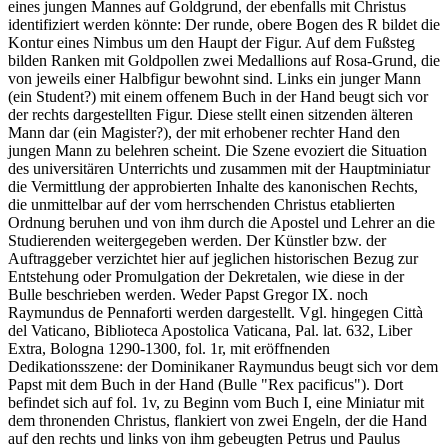
eines jungen Mannes auf Goldgrund, der ebenfalls mit Christus
identifiziert werden könnte: Der runde, obere Bogen des
R
bildet die
Kontur eines Nimbus um den Haupt der Figur. Auf dem Fußsteg
bilden Ranken mit Goldpollen zwei Medallions auf Rosa-Grund, die
von jeweils einer Halbfigur bewohnt sind. Links ein junger Mann
(ein Student?) mit einem offenem Buch in der Hand beugt sich vor
der rechts dargestellten Figur. Diese stellt einen sitzenden älteren
Mann dar (ein Magister?), der mit erhobener rechter Hand den
jungen Mann zu belehren scheint. Die Szene evoziert die Situation
des universitären Unterrichts und zusammen mit der Hauptminiatur
die Vermittlung der approbierten Inhalte des kanonischen Rechts,
die unmittelbar auf der vom herrschenden Christus etablierten
Ordnung beruhen und von ihm durch die Apostel und Lehrer an die
Studierenden weitergegeben werden. Der Künstler bzw. der
Auftraggeber verzichtet hier auf jeglichen historischen Bezug zur
Entstehung oder Promulgation der Dekretalen, wie diese in der
Bulle beschrieben werden. Weder Papst Gregor IX. noch
Raymundus de Pennaforti werden dargestellt. Vgl. hingegen Città
del Vaticano, Biblioteca Apostolica Vaticana, Pal. lat. 632, Liber
Extra, Bologna 1290-1300, fol. 1r, mit eröffnenden
Dedikationsszene: der Dominikaner Raymundus beugt sich vor dem
Papst mit dem Buch in der Hand (Bulle "Rex pacificus"). Dort
befindet sich auf fol. 1v, zu Beginn vom Buch I, eine Miniatur mit
dem thronenden Christus, flankiert von zwei Engeln, der die Hand
auf den rechts und links von ihm gebeugten Petrus und Paulus