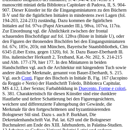
manoscritti miniati della Biblioteca Capitolare di Padova, II, S. 904-
907. Dieser Künstler ist für die Eingangsminiaturen zu den Büchern
II-V und für die figürlichen Initialen in mindestens zwei Lagen (fol.
194-203, 224-233) zuständig. Dazu kommen die figürlichen
Initialen auf fol. 97va (Papst Alexander III.), 98va, 107va, 117ra.
Zur Einordnung vgl. die Ähnlichkeit zwischen der frontal
schauenden Bischofsfigur auf fol. 128va (Büste in Initiale U), oder
den Figuren der thronenden Bischöfen bei den Eingangsminiaturen
fol. 67v, 185v, 203r, mit München, Bayerische Staatsbibliothek, Clm
6345 (Liber Extra, gegen 1320), fol. 3r. Dazu
Bauer-Eberhardt Ill.
Hss. italienischer Herkunft 2, Textband
, Kat.-Nr. 202, S. 214-215
und Abb. 177-179, hier 177. In den Miniaturen in beiden
Handschriften vgl. auch die Architektur mit hängendem Tuch sowie
andere ähnliche Merkmale, genannt von Bauer-Eberhardt, S. 215.
Vgl. auch
Conti
, Figur des Bischofs in Initiale B, Fig. 167 (Jacopino
da Reggio e Nerio) der Handschrift Toledo, Biblioteca Capitular,
MS 4.12, Liber Sextus; Farbabbildung in
Duecento. Forme e colori
,
S. 381. Charakteristisch für diesen Künstler sind eine dunklere
Hautfarbe und tiefere Schattierung bei den Figurengesichtern,
weichere und differenzierte Faltengebung der Gewände, die
Merkmale für den fortgeschrittenen und byzantinisierenden
Bologneser Stil sind. Dazu s. auch P. Burkhart, Die
Dekretalenhandschrift Vat. Pal. lat. 629 und die Bologneser
Buchmalerei am Ende des XIII. Jahrhunderts, in Palatina-Studien.