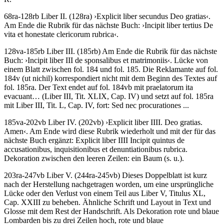
68ra-128rb Liber II. (128ra)
›
Explicit liber secundus Deo gratias
‹
.
Am Ende die Rubrik für das nächste Buch:
›
Incipit liber tertius De
vita et honestate clericorum rubrica
‹
.
128va-185rb Liber III. (185rb) Am Ende die Rubrik für das nächste
Buch:
›
Incipit liber III de sponsalibus et matrimoniis
‹
. Lücke von
einem Blatt zwischen fol. 184 und fol. 185. Die Reklamante auf fol.
184v (
ut nichil
) korrespondiert nicht mit dem Beginn des Textes auf
fol. 185ra. Der Text endet auf fol. 184vb mit
praelatorum ita
evacuant…
(Liber III, Tit. XLIX, Cap. IV) und setzt auf fol. 185ra
mit Liber III, Tit. L, Cap. IV, fort:
Sed nec procurationes ...
185va-202vb Liber IV. (202vb)
›
Explicit liber IIII. Deo gratias.
Amen
‹
. Am Ende wird diese Rubrik wiederholt und mit der für das
nächste Buch ergänzt:
Explicit liber IIII Incipit quintus de
accusationibus, inquisitionibus et denuntiationibus rubrica
.
Dekoration zwischen den leeren Zeilen: ein Baum (s. u.).
203ra-247vb Liber V. (244ra-245vb) Dieses Doppelblatt ist kurz
nach der Herstellung nachgetragen worden, um eine ursprüngliche
Lücke oder den Verlust von einem Teil aus Liber V, Titulus XL,
Cap. XXIII zu beheben. Ähnliche Schrift und Layout in Text und
Glosse mit dem Rest der Handschrift. Als Dekoration rote und blaue
Lombarden bis zu drei Zeilen hoch, rote und blaue