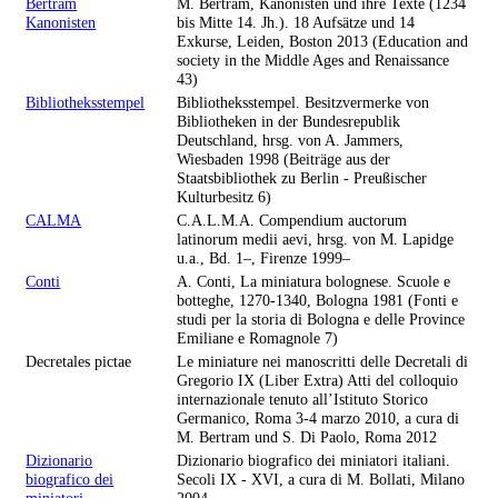
Bertram
M. Bertram, Kanonisten und ihre Texte (1234
Kanonisten
bis Mitte 14. Jh.). 18 Aufsätze und 14
Exkurse, Leiden, Boston 2013 (Education and
society in the Middle Ages and Renaissance
43)
Bibliotheksstempel
Bibliotheksstempel. Besitzvermerke von
Bibliotheken in der Bundesrepublik
Deutschland, hrsg. von A. Jammers,
Wiesbaden 1998 (Beiträge aus der
Staatsbibliothek zu Berlin - Preußischer
Kulturbesitz 6)
CALMA
C.A.L.M.A. Compendium auctorum
latinorum medii aevi, hrsg. von M. Lapidge
u.a., Bd. 1–, Firenze 1999–
Conti
A. Conti, La miniatura bolognese. Scuole e
botteghe, 1270-1340, Bologna 1981 (Fonti e
studi per la storia di Bologna e delle Province
Emiliane e Romagnole 7)
Decretales pictae
Le miniature nei manoscritti delle Decretali di
Gregorio IX (Liber Extra) Atti del colloquio
internazionale tenuto all’Istituto Storico
Germanico, Roma 3-4 marzo 2010, a cura di
M. Bertram und S. Di Paolo, Roma 2012
Dizionario
Dizionario biografico dei miniatori italiani.
biografico dei
Secoli IX - XVI, a cura di M. Bollati, Milano