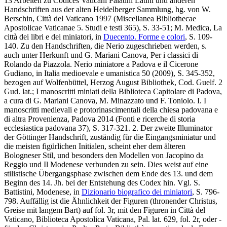
13 Arbeiten zu Codices Vaticani Palatini Latini und anderen
Handschriften aus der alten Heidelberger Sammlung, hg. von W.
Berschin, Città del Vaticano 1997 (Miscellanea Bibliothecae
Apostolicae Vaticanae 5. Studi e testi 365), S. 33-51; M. Medica, La
città dei libri e dei miniatori, in
Duecento. Forme e colori
, S. 109-
140. Zu den Handschriften, die Nerio zugeschrieben werden, s.
auch unter Herkunft und G. Mariani Canova, Per i classici di
Rolando da Piazzola. Nerio miniatore a Padova e il Cicerone
Gudiano, in Italia medioevale e umanistica 50 (2009), S. 345-352,
bezogen auf Wolfenbüttel, Herzog August Bibliothek, Cod. Guelf. 2
Gud. lat.; I manoscritti miniati della Biblioteca Capitolare di Padova,
a cura di G. Mariani Canova, M. Minazzato und F. Toniolo. I. I
manoscritti medievali e protorinascimentali della chiesa padovana e
di altra Provenienza, Padova 2014 (Fonti e ricerche di storia
ecclesiastica padovana 37), S. 317-321. 2. Der zweite Illuminator
der Göttinger Handschrift, zuständig für die Eingangsminiatur und
die meisten figürlichen Initialen, scheint eher dem älteren
Bologneser Stil, und besonders den Modellen von Jacopino da
Reggio und Il Modenese verbunden zu sein. Dies weist auf eine
stilistische Übergangsphase zwischen dem Ende des 13. und dem
Beginn des 14. Jh. bei der Entstehung des Codex hin. Vgl. S.
Battistini, Modenese, in
Dizionario biografico dei miniatori
, S. 796-
798. Auffällig ist die Ähnlichkeit der Figuren (thronender Christus,
Greise mit langem Bart) auf fol. 3r, mit den Figuren in Città del
Vaticano, Biblioteca Apostolica Vaticana, Pal. lat. 629, fol. 2r, oder -