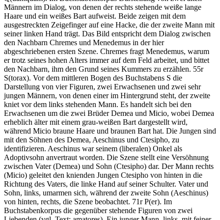
Männern im Dialog, von denen der rechts stehende weiße lange
Haare und ein weißes Bart aufweist. Beide zeigen mit dem
ausgestreckten Zeigefinger auf eine Hacke, die der zweite Mann mit
seiner linken Hand trägt. Das Bild entspricht dem Dialog zwischen
den Nachbarn Chremes und Menedemus in der hier
abgeschriebenen ersten Szene. Chremes fragt Menedemus, warum
er trotz seines hohen Alters immer auf dem Feld arbeitet, und bittet
den Nachbarn, ihm den Grund seines Kummers zu erzählen. 55r
S(torax). Vor dem mittleren Bogen des Buchstabens S die
Darstellung von vier Figuren, zwei Erwachsenen und zwei sehr
jungen Männern, von denen einer im Hintergrund steht, der zweite
kniet vor dem links stehenden Mann. Es handelt sich bei den
Erwachsenen um die zwei Brüder
Demea
und
Micio
, wobei Demea
erheblich älter mit einem grau-weißen Bart dargestellt wird,
während Micio braune Haare und braunen Bart hat. Die Jungen sind
mit den Söhnen des Demea, Aeschinus und Ctesipho, zu
identifizieren. Aeschinus war seinem (liberalen) Onkel als
Adoptivsohn anvertraut worden. Die Szene stellt eine Versöhnung
zwischen Vater (Demea) und Sohn (Ctesipho) dar. Der Mann rechts
(Micio) geleitet den knienden Jungen Ctesipho von hinten in die
Richtung des Vaters, die linke Hand auf seiner Schulter. Vater und
Sohn, links, umarmen sich, während der zweite Sohn (Aeschinus)
von hinten, rechts, die Szene beobachtet. 71r P(er). Im
Buchstabenkorpus die gegenüber stehende Figuren von zwei
Liebenden (vgl. Text:
amatores
). Ein junger Mann, links, mit feiner