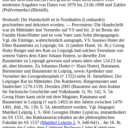
modernen Angaben von Daten von 1976 bis 23.06.1998 und Zahlen
(Prüfvermerke) (Bleistift).
Herkunft: Die Handschrift ist in Norditalien (Lombardei)
geschrieben und dekoriert worden. — Provenienz: Die Handschrift
war im Mittelalter laut Vermerke auf VS und fol. 2r im Besitz der
Familie Huter/Hutter und ist vom Vater zum Sohn übergegangen.
Vgl. die Einträge, wahrscheinlich autograph, VS:
Ioannes Huter der
Eltter Baumeister zu Leipzigk
; fol. 2r (andere Hand, 16. Jh.):
Georg
Huter Burger und des Rats zu Leipzigk hatt solchen Terentium von
seinem Vatern dem Alten Johann Hutern, so dieselbe Zeit
Baumeister zu Leipzigk gewesen und seines alters uber 124
[!]
Jar
alt, uber khomen
. Zu Johannes Hutter (= Hans Huter), Ratsmann,
Biermeister und Baumeister in Leipzig, sowie Apotheker und
Vorsteher des Georgenhospitals († 1552) siehe H. Steinführer, Der
Leipziger Rat im Mittelalter. Die Ratsherren, Bürgermeister und
Stadrichter 1270-1539, Dresden 2005 (Bausteine aus dem Institut
für Sächsische Geschichte und Volkskunde 3), Nr. 142, S. 54.
Georg Huter kann nicht mit dem Magister, Ratsmann und
Baumeister in Leipzig († nach 1492) in den Jahren zwischen 1479-
1491, ibid., Nr. 139, S. 54, identifiziert werden. Vgl. hingegen
Matrikel Leipzig 1, S. 604:
Georgius Hutter Lypsicus
, immatrikuliert
im SS 1531, das Bakkalaureat erhalten an der philosophischen
Fakultät im SS 1537 (
Matrikel Leipzig 2
, S. 640-641). . Im 18. Jh.
gehörte der Codex dem Göttinger Professor Lüder Kulenkamp