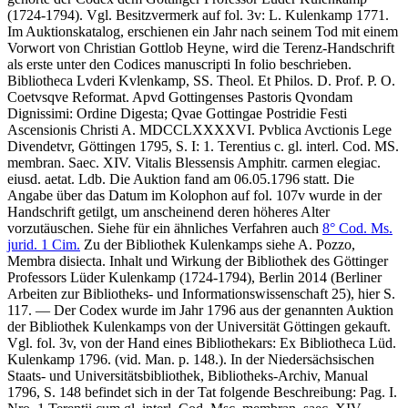
(1724-1794). Vgl. Besitzvermerk auf fol. 3v:
L. Kulenkamp 1771
.
Im Auktionskatalog, erschienen ein Jahr nach seinem Tod mit einem
Vorwort von Christian Gottlob Heyne, wird die Terenz-Handschrift
als erste unter den
Codices manuscripti In folio
beschrieben.
Bibliotheca Lvderi Kvlenkamp, SS. Theol. Et Philos. D. Prof. P. O.
Coetvsqve Reformat. Apvd Gottingenses Pastoris Qvondam
Dignissimi: Ordine Digesta; Qvae Gottingae Postridie Festi
Ascensionis Christi A. MDCCLXXXXVI. Pvblica Avctionis Lege
Divendetvr, Göttingen 1795, S. I:
1. Terentius c. gl. interl. Cod. MS.
membran. Saec. XIV. Vitalis Blessensis Amphitr. carmen elegiac.
eiusd. aetat. Ldb.
Die Auktion fand am 06.05.1796 statt. Die
Angabe über das Datum im Kolophon auf fol. 107v wurde in der
Handschrift getilgt, um anscheinend deren höheres Alter
vorzutäuschen. Siehe für ein ähnliches Verfahren auch
8° Cod. Ms.
jurid. 1 Cim.
Zu der Bibliothek Kulenkamps siehe A. Pozzo,
Membra disiecta. Inhalt und Wirkung der Bibliothek des Göttinger
Professors Lüder Kulenkamp (1724-1794), Berlin 2014 (Berliner
Arbeiten zur Bibliotheks- und Informationswissenschaft 25), hier S.
117. — Der Codex wurde im Jahr 1796 aus der genannten Auktion
der Bibliothek Kulenkamps von der Universität Göttingen gekauft.
Vgl. fol. 3v, von der Hand eines Bibliothekars:
Ex Bibliotheca Lüd.
Kulenkamp 1796. (vid. Man. p. 148.)
. In der Niedersächsischen
Staats- und Universitätsbibliothek, Bibliotheks-Archiv, Manual
1796, S. 148 befindet sich in der Tat folgende Beschreibung:
Pag. I.