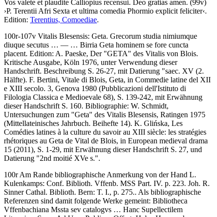
Vos valete et plaudite Calliopius recensui. Deo gratias amen
. (99v)
›
P. Terentii Afri Sexta et ultima comedia Phormio explicit feliciter
‹
.
Edition:
Terentius, Comoediae
.
100r-107v
Vitalis Blesensis
:
Geta
.
Grecorum studia nimiumque
diuque secutus
… — …
Birria Geta hominem se fore cuncta
placent
. Edition: A. Paeske, Der "GETA" des Vitalis von Blois.
Kritische Ausgabe, Köln 1976, unter Verwendung dieser
Handschrift. Beschreibung S. 26-27, mit Datierung "saec. XV (2.
Hälfte). F. Bertini, Vitale di Blois, Geta, in Commedie latine del XII
e XIII secolo. 3, Genova 1980 (Pubblicazioni dell'Istituto di
Filologia Classica e Medioevale 68), S. 139-242, mit Erwähnung
dieser Handschrift S. 160. Bibliographie: W. Schmidt,
Untersuchungen zum "Geta" des Vitalis Blesensis, Ratingen 1975
(Mittellateinisches Jahrbuch. Beihefte 14). K. Glińska, Les
Comédies latines à la culture du savoir au XIII siècle: les stratégies
rhétoriques au Geta de Vital de Blois, in European medieval drama
15 (2011), S. 1-29, mit Erwähnung dieser Handschrift S. 27, und
Datierung "2nd moitié XVe s.".
100r Am Rande bibliographische Anmerkung von der Hand L.
Kulenkamps:
Conf. Biblioth. Vffenb. MSS Part. IV. p. 223. Joh. R.
Sinner Cathal. Biblioth. Bern: T. I., p. 275.
. Als bibliographische
Referenzen sind damit folgende Werke gemeint: Bibliotheca
Vffenbachiana Mssta sev catalogvs … Hanc Supellectilem