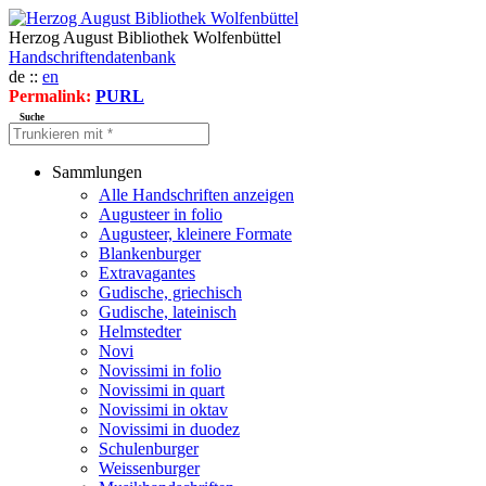
Herzog August Bibliothek Wolfenbüttel
Handschriftendatenbank
de ::
en
Permalink:
PURL
Suche
Sammlungen
Alle Handschriften anzeigen
Augusteer in folio
Augusteer, kleinere Formate
Blankenburger
Extravagantes
Gudische, griechisch
Gudische, lateinisch
Helmstedter
Novi
Novissimi in folio
Novissimi in quart
Novissimi in oktav
Novissimi in duodez
Schulenburger
Weissenburger