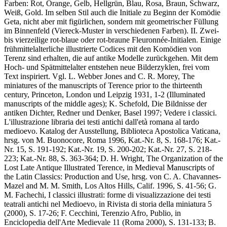
Farben: Rot, Orange, Gelb, Hellgrün, Blau, Rosa, Braun, Schwarz,
Weiß, Gold. Im selben Stil auch die Initiale zu Beginn der Komödie
Geta, nicht aber mit figürlichen, sondern mit geometrischer Füllung
im Binnenfeld (Viereck-Muster in verschiedenen Farben). II. Zwei-
bis vierzeilige rot-blaue oder rot-braune Fleuronnée-Initialen. Einige
frühmittelalterliche illustrierte Codices mit den Komödien von
Terenz sind erhalten, die auf antike Modelle zurückgehen. Mit dem
Hoch- und Spätmittelalter entstehen neue Bilderzyklen, frei vom
Text inspiriert. Vgl. L. Webber Jones and C. R. Morey, The
miniatures of the manuscripts of Terence prior to the thirteenth
century, Princeton, London und Leipzig 1931, 1-2 (Illuminated
manuscripts of the middle ages); K. Schefold, Die Bildnisse der
antiken Dichter, Redner und Denker, Basel 1997; Vedere i classici.
L'illustrazione libraria dei testi antichi dall'età romana al tardo
medioevo. Katalog der Ausstellung, Biblioteca Apostolica Vaticana,
hrsg. von M. Buonocore, Roma 1996, Kat.-Nr. 8, S. 168-176; Kat.-
Nr. 15, S. 191-192; Kat.-Nr. 19, S. 200-202; Kat.-Nr. 27, S. 218-
223; Kat.-Nr. 88, S. 363-364; D. H. Wright, The Organization of the
Lost Late Antique Illustrated Terence, in Medieval Manuscripts of
the Latin Classics: Production and Use, hrsg. von C. A. Chavannes-
Mazel and M. M. Smith, Los Altos Hills, Calif. 1996, S. 41-56; G.
M. Fachechi, I classici illustrati: forme di visualizzazione dei testi
teatrali antichi nel Medioevo, in Rivista di storia della miniatura 5
(2000), S. 17-26; F. Cecchini, Terenzio Afro, Publio, in
Enciclopedia dell'Arte Medievale 11 (Roma 2000), S. 131-133; B.