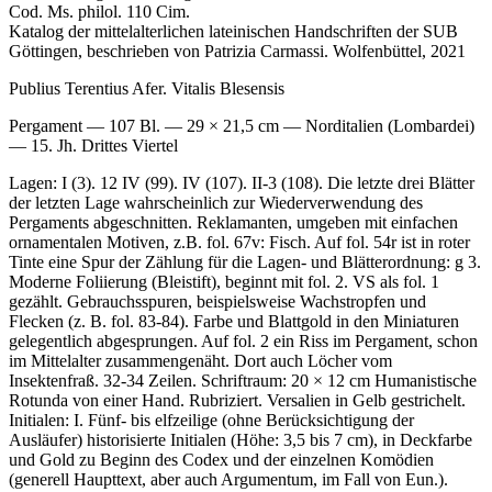
Cod. Ms. philol. 110 Cim.
Katalog der mittelalterlichen lateinischen Handschriften der SUB
Göttingen, beschrieben von Patrizia Carmassi. Wolfenbüttel, 2021
Publius Terentius Afer. Vitalis Blesensis
Pergament — 107 Bl. — 29 × 21,5 cm — Norditalien (Lombardei)
— 15. Jh. Drittes Viertel
Lagen: I (3). 12 IV (99). IV (107). II-3 (108). Die letzte drei Blätter
der letzten Lage wahrscheinlich zur Wiederverwendung des
Pergaments abgeschnitten. Reklamanten, umgeben mit einfachen
ornamentalen Motiven, z.B. fol. 67v: Fisch. Auf fol. 54r ist in roter
Tinte eine Spur der Zählung für die Lagen- und Blätterordnung:
g 3
.
Moderne Foliierung (Bleistift), beginnt mit fol. 2. VS als fol. 1
gezählt. Gebrauchsspuren, beispielsweise Wachstropfen und
Flecken (z. B. fol. 83-84). Farbe und Blattgold in den Miniaturen
gelegentlich abgesprungen. Auf fol. 2 ein Riss im Pergament, schon
im Mittelalter zusammengenäht. Dort auch Löcher vom
Insektenfraß. 32-34 Zeilen. Schriftraum: 20 × 12 cm Humanistische
Rotunda von einer Hand. Rubriziert. Versalien in Gelb gestrichelt.
Initialen: I. Fünf- bis elfzeilige (ohne Berücksichtigung der
Ausläufer) historisierte Initialen (Höhe: 3,5 bis 7 cm), in Deckfarbe
und Gold zu Beginn des Codex und der einzelnen Komödien
(generell Haupttext, aber auch Argumentum, im Fall von Eun.).