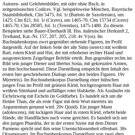
Autoren- und Gelehrtenbilder, mit oder ohne Buch, in
zeitgenössischen Codices. Vgl. beispielsweise München, Bayerische
Staatsbibliothek, Clm 5475, fol. 1r (Bartolo de Saxoferrato), um
1425; Clm 821, fol. 1r (Cicero), um 1465-70; Clm 15734 (Cicero)
1465-70; Clm 28585, fol. 1r (Terentius), 1475-1480. Zu diesem
Beispielen siehe
Bauer-Eberhardt Ill. Hss. italienischer Herkunft 2,
Textband
, Kat.-Nr. 157, 207, 205, 218. 4v V(os). Im
Buchstabenkorpus zwei gegenüber stehende Figuren, im Profil
dargestellt. Auf der linken Seite der alte Simo (
senex
) mit weißem
Bart, rotem Kleid und Hut, der mit erhobener rechter Hand und
ausgestrecktem Zeigefinger Befehle erteilt. Ihm gegenüber rechts im
Bild sein junger Diener und libertus Sosia, mit gekreuzten Armen,
zu ihm hochschauend. Diese Darstellung entspricht dem Inhalt des
ersten hier geschriebenen Dialogs unter den beiden Figuren. 19v
M(eretrix). Im Buchstabenkorpus Darstellung einer hübschen
jungen Frau im Profil mit grünem Kleid, hochgezogenem Haar mit
weißem Stirnband und auffälliger roter Halskette. Als Ausläufer ein
Eichelzweig mit Eicheln (in Goldfarbe). Es handelt sich um die
Hetäre Thais, die als erste Figur mit dem Wort
meretrix
im
Argumentum genannt wird. 20v Q(uid). Ein junger Mann
(
adolescens
), mit lockigem Haar und in rotem Kleid, erhebt beide
Hände, die Handflächen nach vorne gerichtet. Es handelt sich um
den jungen Phaedria, der in der ersten Szene mit dem Diener
Parmeno spricht und ihm seine Unentschlossenheit offenbart. 38v
Q(uamquam). Im Buchstabenkorpus Darstellung von zwei alten