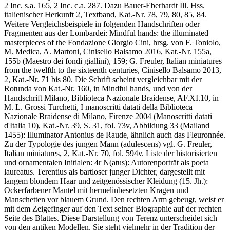
2 Inc. s.a. 165, 2 Inc. c.a. 287. Dazu
Bauer-Eberhardt Ill. Hss.
italienischer Herkunft 2, Textband
, Kat.-Nr. 78, 79, 80, 85, 84.
Weitere Vergleichsbeispiele in folgenden Handschriften oder
Fragmenten aus der Lombardei: Mindful hands: the illuminated
masterpieces of the Fondazione Giorgio Cini, hrsg. von F. Toniolo,
M. Medica, A. Martoni, Cinisello Balsamo 2016, Kat.-Nr. 155a,
155b (Maestro dei fondi giallini), 159; G. Freuler, Italian miniatures
from the twelfth to the sixteenth centuries, Cinisello Balsamo 2013,
2, Kat.-Nr. 71 bis 80. Die Schrift scheint vergleichbar mit der
Rotunda von Kat.-Nr. 160, in Mindful hands, und von der
Handschrift Milano, Biblioteca Nazionale Braidense, AF.XI.10, in
M. L. Grossi Turchetti, I manoscritti datati della Biblioteca
Nazionale Braidense di Milano, Firenze 2004 (Manoscritti datati
d'Italia 10), Kat.-Nr. 39, S. 31, fol. 73v, Abbildung 33 (Mailand
1455): Illuminator Antonius de Raude, ähnlich auch das Fleuronnée.
Zu der Typologie des jungen Mann (adulescens) vgl. G. Freuler,
Italian miniatures, 2, Kat.-Nr. 70, fol. 594v. Liste der historisierten
und ornamentalen Initialen: 4r N(atus): Autorenporträt als
poeta
laureatus
. Terentius als bartloser junger Dichter, dargestellt mit
langem blondem Haar und zeitgenössischer Kleidung (15. Jh.):
Ockerfarbener Mantel mit hermelinbesetzten Kragen und
Manschetten vor blauem Grund. Den rechten Arm gebeugt, weist er
mit dem Zeigefinger auf den Text seiner Biographie auf der rechten
Seite des Blattes. Diese Darstellung von Terenz unterscheidet sich
von den antiken Modellen. Sie steht vielmehr in der Tradition der