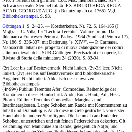
Nro. 1 Terentii cum gl. interl. Cod. Msc. membran. saec. XIV.
.
Schwarzer ovaler Stempel fol. 4r:
EX BIBLIOTHECA REGIA
ACAD. GEORGIÆ AUG:
(in Benutzung ab ca. 1765). Vgl.
Bibliotheksstempel
, S. 93.
Göttingen 1
, S. 24-25. —
Kostbarkeiten
, Nr. 72, S. 164-165 (J.
Migl). — C. Villa, La "Lectura Terentii". Volume primo. Da
Ildemaro a Francesco Petrarca, Padova 1984 (Studi sul Petrarca 17),
Nr. 186, S. 336-337, mit Datierung "s. XIV²". — P. Carmassi,
Manoscritti italiani nel progetto di nuova catalogazione dei codici
latini medievali della SUB-Göttingen. Precisazioni e scoperte, in
Rivista di Storia della miniatura 24 (2020), S. 83-94.
(2r) Leer bis auf Besitzvermerk. Nicht liniiert. (2v-3r) leer. Nicht
liniiert. (3v) leer bis auf Besitzvermerk und bibliothekarische
Angaben. Nicht liniiert. Abklatsch des schwarzen
Bibliotheksstempels.
(4r-99v)
Publius Terentius Afer
:
Comoediae
. Reihenfolge der
Komödien in dieser Handschrift: Andr., Eun., Haut., Ad., Hec.,
Phorm. Edition:
Terentius Comoediae
. Marginal- und
Interlinearglossen. Lange Scholien am Rande mit Kommentaren zu
Inhalt und Dramaturgie. Auch diese in Gelb gestrichelt, von erster
Hand aber in anderer Schrifttypus. Die Lemmata am Ende der
Scholien, unterstrichen und mit feinen Federstrichen dekoriert. Oft
Zeichnung von Maniculae am Rande, gelegentlich No
[ta]
und
andere graphische Zeichen für die Hervorhebung des Inhalts. Die