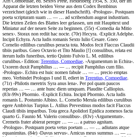
Afri Comoediae, ed. Sextvs Prete, Heidelberg 1954, S. 350, der im
Apparat die letzten beiden Verse aus dem Codex Bembinus
verzeichnet (gleich wie in dieser Handschrift).
›
Prologus
‹
.
Postquam
poeta scripturam suam
… — …
ad scribendum augeat industriam
.
Die letzten Zeilen des Blattes leer gelassen, um mit Haupttext und
Miniatur auf der neuen Seite zu beginnen. (55r)
›
Comedia 4a Mitio
senex
‹
.
Storax non rediit hac nocte
. (70r)
Hecyra
.
›
Explicit Adelphe.
Incipit Echyra. Acta ludis romanis Sexto Iulio Cesare. Gneo
Cornelio edilibus curulibus peracta tota. Modos fecit Flaccus Claudii
tibiis paribus. Gneo Octavio et Tito Maulio
[!]
consulibus, relata est
iterum ludis funeribus, tertio Quinto Fulvio L. M. edilibus
curulibus.
‹
Edition:
Terentius, Comoediae
.
›
Argumentum in Echira
‹
.
Uxorem duxit Pamphilius
… — …
recipit Pamphilus cum filio.
›
Prologus
‹
.
Echira est huic nomen fabule
… — …
precio emptas
meo
. Verbindet Prologus I und II, ediert in
Terentius, Comoediae
.
(71r)
›
Philotis meretrix Syra anus lena
‹
.
Per pol quam paucos
reperias
… — …
ante hunc diem umquam. Plaudite Calliopius
.
(83r-99v)
Phormio
.
›
Explicit Echira. Incipit Phormio. Acta ludis
romanis L. Postumio Albino. L. Cornelio Merula edilibus curulibus
egere Ambivius Turpius L. Atilius Prevestinus modos facit Flaccus
Claudi tibiis imparibus. Tota greca Apolidori Epidica zomenos facta
quarto G. Faunio M. Valerio consulibus
‹
. (83v)
›
Argumentum
‹
.
Cremetis frater abierat peregre
… — …
a patruo agnitam
.
›
Prologus
‹
.
Postquam poeta vetus poetam
… — …
adiutans atque
equanimitas
. (84r)
›
Davus servus
‹
.
Amicus meus summus
… — …