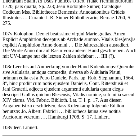
Literariam Suam Ad Usus Publicos Offert, Halae Hermundurorum
1720, pars quarta, Sp. 223; Jean Rodolphe Sinner, Catalogus
Codicum Mss. Bibliothecae Bernensis: Annotationibus Criticis
Illustratus … Curante J. R. Sinner Bibliothecario, Bernae 1760, S.
275.
107v
Kolophon
.
Deo et beatissime virgini Marie gratias. Amen.
Explicit Amphitrion deceptus ab Archade summo. Vitalis bles
[ens]
is
explicit Amphitrion Anno domini
…
Die Jahreszahlen ausradiert.
Die Worte
Anno dni
auf Rasur von anderer Hand geschrieben. Auch
mit UV-Lampe nur die letzten Zahlen sichtbar:
…
IIII
(?)
.
108r Leer bis auf Anmerkung von der Hand Kulenkamps:
Querolus
sive Aulularia, antiqua comoedia, diversa ab Aulularia Plauti,
primum edita est a Petro Daniele, Paris, ap. Rob. Stephanum, 1564,
8°, hinc prodiit cum notis ejusdem Danielis, Conr. Rittershusii et
Jani Gruterii, adjecta ejusdem argumenti aulularia quam elegis
descripsit Gallus quidam Blesensis, Vitalis nomine, sub initia saeculi
XIV clarus. Vid. Fabric. Biblioth. Lat. T. I. p. 17.
Aus diesen
Angaben ist zu erschließen, dass Kulenkamp folgende Edition
benutzte: Jo. Alberti Fabricii … bibliotheca latina sive notitia
Auctorum veterum …, Hamburgi 1708, S. 17. Liniiert.
108v leer. Liniiert.