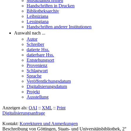
Musikhandschriften
Handschriften in Drucken
Bibliotheksarchiv
Leibniziana
Lessingiana
Handschriften anderer Institutionen
Auswahl nach ...
Autor
Schreiber
datierte Hss.
datierbare Hss.
Entstehungsort
Provenienz
Schlagwort
Sprache
Veröffentlichungsdatum
Digitalisierungsdatum
Projekt
Ausstellung
Anzeigen als:
OAI
::
XML
::
Print
Digitalisierungsanfrage
Kontakt:
Korrekturen und Anmerkungen
Beschreibung von Göttingen, Staats- und Universitätsbibliothek, 2°