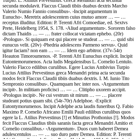
Turpio. L. Attilius Prevestinus. Greca Menandri acta secunda
secunda modulavit. Flaccus Claudi tibiis duabus dextris Marcho
Valerio Numio Fannio consulibus
‹
.
›
Incipit argumentum in
Eunucho
‹
.
Meretrix adolescentem cuius mutuo amore
… — …
receptus illuditur
. Edition: P. Terenti Afri Comoediae, ed. Sextvs
Prete, Heidelberg 1954, S. 178.
›
Aliud argumentum
‹
.
Sororem falso
dictam Thaidis
… — …
frater collocat viciatam ephebo
. (20r)
›
Prologus
‹
.
Si quiquam est qui placere se studeat
… — …
quid sibi
eunucus velit
. (20v)
›
Phedria adolescens Parmeno servus
‹
.
Quid
igitur faciam? non eam
… — …
Idem ego arbitror
. (37v-54r)
Heauton Timoroumenos
.
›
P. Terenti Afri Eunuchus explicit. Incipit
Eutontemorumenos. Acta ludis Megalensibus L. Cornelio Lentulo.
Valerio Flacco edilibus curulibus. Egere Lucius Ambivius Turpio
Lucius Attilius Prevestinus greca Menandri prima acta secunda
modos fecit Flaccus Claudii tibiis duabus dextris. I. M. Iunio Tito
Sempronio consulibus
‹
.
Quamquam hec inter nos
.
›
Argumentum
incipit
‹
.
In militiam proficisci
… — …
Clitipho uxorem accipit
.
›
Prologus incipit
‹
.
Ne cui vestrum sit mirum
… — …
placere
studeant potius quam sibi
. (54r-70r)
Adelphoe
.
›
Explicit
Eutontymorumenos. Incipit Adelphe acta laudis funeribus Q. Fabio
Maximo P. Cornelio Africano Emilii Pauli edilibus curulibus quos
egere la L. Atilius Prevestinus
[!]
et Minutius Prothonius
[!]
. Modos
fecit Flaccus Claudius tibiis saranis facta greca Menandri Amitio et
Cornelio consulibus.
‹
›
Argumentum
‹
.
Duos cum haberet Demea
adulescentulos
… — …
suo duro patre Demea
. Edition: P. Terenti