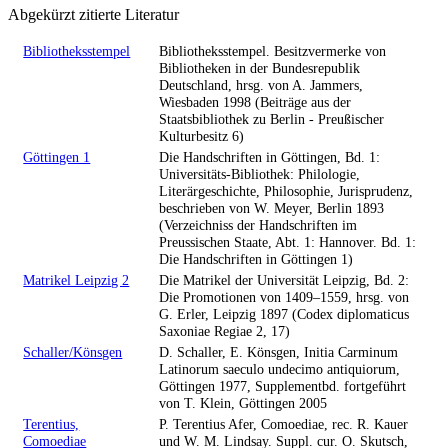
Abgekürzt zitierte Literatur
Bibliotheksstempel
Bibliotheksstempel. Besitzvermerke von
Bibliotheken in der Bundesrepublik
Deutschland, hrsg. von A. Jammers,
Wiesbaden 1998 (Beiträge aus der
Staatsbibliothek zu Berlin - Preußischer
Kulturbesitz 6)
Göttingen 1
Die Handschriften in Göttingen, Bd. 1:
Universitäts-Bibliothek: Philologie,
Literärgeschichte, Philosophie, Jurisprudenz,
beschrieben von W. Meyer, Berlin 1893
(Verzeichniss der Handschriften im
Preussischen Staate, Abt. 1: Hannover. Bd. 1:
Die Handschriften in Göttingen 1)
Matrikel Leipzig 2
Die Matrikel der Universität Leipzig, Bd. 2:
Die Promotionen von 1409–1559, hrsg. von
G. Erler, Leipzig 1897 (Codex diplomaticus
Saxoniae Regiae 2, 17)
Schaller/Könsgen
D. Schaller, E. Könsgen, Initia Carminum
Latinorum saeculo undecimo antiquiorum,
Göttingen 1977, Supplementbd. fortgeführt
von T. Klein, Göttingen 2005
Terentius,
P. Terentius Afer, Comoediae, rec. R. Kauer
Comoediae
und W. M. Lindsay. Suppl. cur. O. Skutsch,