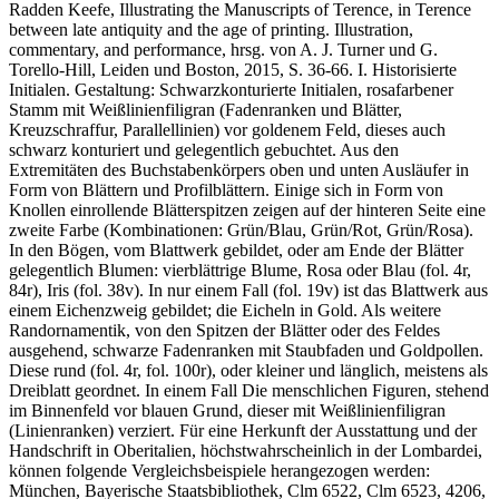
Radden Keefe, Illustrating the Manuscripts of Terence, in Terence
between late antiquity and the age of printing. Illustration,
commentary, and performance, hrsg. von A. J. Turner und G.
Torello-Hill, Leiden und Boston, 2015, S. 36-66. I. Historisierte
Initialen. Gestaltung: Schwarzkonturierte Initialen, rosafarbener
Stamm mit Weißlinienfiligran (Fadenranken und Blätter,
Kreuzschraffur, Parallellinien) vor goldenem Feld, dieses auch
schwarz konturiert und gelegentlich gebuchtet. Aus den
Extremitäten des Buchstabenkörpers oben und unten Ausläufer in
Form von Blättern und Profilblättern. Einige sich in Form von
Knollen einrollende Blätterspitzen zeigen auf der hinteren Seite eine
zweite Farbe (Kombinationen: Grün/Blau, Grün/Rot, Grün/Rosa).
In den Bögen, vom Blattwerk gebildet, oder am Ende der Blätter
gelegentlich Blumen: vierblättrige Blume, Rosa oder Blau (fol. 4r,
84r), Iris (fol. 38v). In nur einem Fall (fol. 19v) ist das Blattwerk aus
einem Eichenzweig gebildet; die Eicheln in Gold. Als weitere
Randornamentik, von den Spitzen der Blätter oder des Feldes
ausgehend, schwarze Fadenranken mit Staubfaden und Goldpollen.
Diese rund (fol. 4r, fol. 100r), oder kleiner und länglich, meistens als
Dreiblatt geordnet. In einem Fall Die menschlichen Figuren, stehend
im Binnenfeld vor blauen Grund, dieser mit Weißlinienfiligran
(Linienranken) verziert. Für eine Herkunft der Ausstattung und der
Handschrift in Oberitalien, höchstwahrscheinlich in der Lombardei,
können folgende Vergleichsbeispiele herangezogen werden:
München, Bayerische Staatsbibliothek, Clm 6522, Clm 6523, 4206,