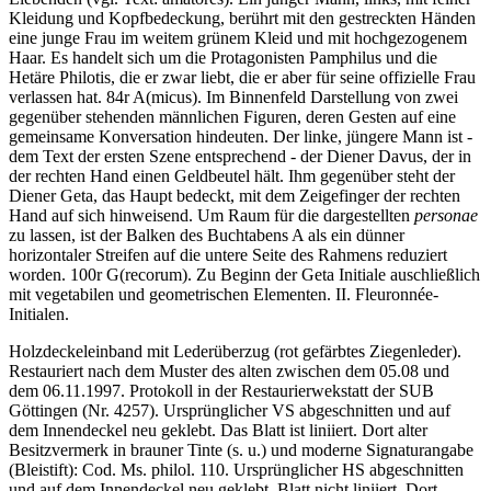
Kleidung und Kopfbedeckung, berührt mit den gestreckten Händen
eine junge Frau im weitem grünem Kleid und mit hochgezogenem
Haar. Es handelt sich um die Protagonisten Pamphilus und die
Hetäre Philotis, die er zwar liebt, die er aber für seine offizielle Frau
verlassen hat. 84r A(micus). Im Binnenfeld Darstellung von zwei
gegenüber stehenden männlichen Figuren, deren Gesten auf eine
gemeinsame Konversation hindeuten. Der linke, jüngere Mann ist -
dem Text der ersten Szene entsprechend - der Diener Davus, der in
der rechten Hand einen Geldbeutel hält. Ihm gegenüber steht der
Diener Geta, das Haupt bedeckt, mit dem Zeigefinger der rechten
Hand auf sich hinweisend. Um Raum für die dargestellten
personae
zu lassen, ist der Balken des Buchtabens A als ein dünner
horizontaler Streifen auf die untere Seite des Rahmens reduziert
worden. 100r G(recorum). Zu Beginn der Geta Initiale auschließlich
mit vegetabilen und geometrischen Elementen. II. Fleuronnée-
Initialen.
Holzdeckeleinband mit Lederüberzug (rot gefärbtes Ziegenleder).
Restauriert nach dem Muster des alten zwischen dem 05.08 und
dem 06.11.1997. Protokoll in der Restaurierwekstatt der SUB
Göttingen (Nr. 4257). Ursprünglicher VS abgeschnitten und auf
dem Innendeckel neu geklebt. Das Blatt ist liniiert. Dort alter
Besitzvermerk in brauner Tinte (s. u.) und moderne Signaturangabe
(Bleistift):
Cod. Ms. philol. 110
. Ursprünglicher HS abgeschnitten
und auf dem Innendeckel neu geklebt. Blatt nicht liniiert. Dort