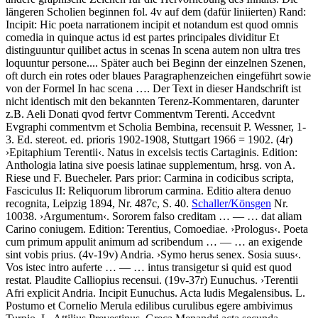
längeren Scholien beginnen fol. 4v auf dem (dafür liniierten) Rand:
Incipit:
Hic poeta narrationem incipit et notandum est quod omnis
comedia in quinque actus id est partes principales dividitur Et
distinguuntur quilibet actus in scenas In scena autem non ultra tres
loquuntur persone...
. Später auch bei Beginn der einzelnen Szenen,
oft durch ein rotes oder blaues Paragraphenzeichen eingeführt sowie
von der Formel
In hac scena …
. Der Text in dieser Handschrift ist
nicht identisch mit den bekannten Terenz-Kommentaren, darunter
z.B. Aeli Donati qvod fertvr Commentvm Terenti. Accedvnt
Evgraphi commentvm et Scholia Bembina, recensuit P. Wessner, 1-
3. Ed. stereot. ed. prioris 1902-1908, Stuttgart 1966 = 1902. (4r)
›
Epitaphium Terentii
‹
.
Natus in excelsis tectis Cartaginis
. Edition:
Anthologia latina sive poesis latinae supplementum, hrsg. von A.
Riese und F. Buecheler. Pars prior: Carmina in codicibus scripta,
Fasciculus II: Reliquorum librorum carmina. Editio altera denuo
recognita, Leipzig 1894, Nr. 487c, S. 40.
Schaller/Könsgen
Nr.
10038.
›
Argumentum
‹
.
Sororem falso creditam
… — …
dat aliam
Carino coniugem
. Edition: Terentius, Comoediae.
›
Prologus
‹
.
Poeta
cum primum appulit animum ad scribendum
… — …
an exigende
sint vobis prius
. (4v-19v)
Andria
.
›
Symo herus senex. Sosia suus
‹
.
Vos istec intro auferte
… — …
intus transigetur si quid est quod
restat. Plaudite Calliopius recensui
. (19v-37r)
Eunuchus
.
›
Terentii
Afri explicit Andria. Incipit Eunuchus. Acta ludis Megalensibus. L.
Postumo et Cornelio Merula edilibus curulibus egere ambivimus