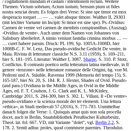
/ cogitationem mundam et castam / intentionem rectam
. Weitere
Themen:
Victum sobrium
;
Actum iustum
;
Sensum pium ut fides
nostra senciat deum
. Es folgen drei Verse:
Si sine spe timor est mox
desperacio torquet
… — …
valet absque timore
.
Walther
II, 29303
(mit leichter Variante im Incipit:
Si timor est sine spe)
.
Ps.-Ovidius
:
Carmen de ventre vel carmen de membris conspirantibus
. (Auszug).
›
Ovidius de ventre
‹
. Auch unter dem Namen von Johannes von
Salisbury überliefert.
A nimio veniunt fastidia crimina morbus
… —
…
curet habere parum
.
Druck:
PL 199, Sp. 1005A-1008D, hier
1008B-C. F. W. Lenz, Das pseudo-ovidische Gedicht De ventre, in
Maia. Rivista di letterature classiche N.S. 3.11 (1959), S. 169–211,
hier S. 181–195.
Literatur:
Walther
I, 3087.
Sharpe
, S. 310. P. Stotz,
Conflictus. Il contrasto poetico nella letteratura latina medievale, in Il
genere «tenzone» nelle letterature romanze delle Origini, hg. von M.
Pedroni und A. Stäuble, Ravenna 1999 (Memoria del tempo 15), S.
165-187, hier Nr. 20, S. 184. R. J. Hexter, Shades of Ovid. Pseudo-
(and para-) Ovidiana in the Middle Ages, in Ovid in the Middle
Ages, ed. F. T. Coulson, J. G. Clark and K. L. McKinley,
Cambridge 2011, S. 284-309, hier S. 302. L. Villani, Il «De ventre»
pseudo-ovidiano e la scienza morale dei tre elementi. Una lettura
«ethica», in Studi medievali 57 (2016), S. 771-783. Unmittelbar
danach folgen die Verse: 1.
Quisquis amat quis non sola procella
docet
, auch in Berlin, Staatsbibliothek Preußischer Kulturbesitz,
Theol. lat. fol. 667, VD, mit Variante "dolet", vgl.
Berlin 2,2
, S.
178. 2.
Sentit adhuc proles, quod commisere parentes
.
Theodulus