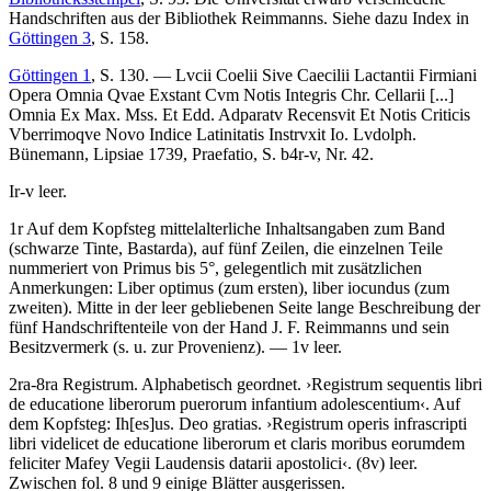
Handschriften aus der Bibliothek Reimmanns. Siehe dazu Index in
Göttingen 3
, S. 158.
Göttingen 1
, S. 130. — Lvcii Coelii Sive Caecilii Lactantii Firmiani
Opera Omnia Qvae Exstant Cvm Notis Integris Chr. Cellarii [...]
Omnia Ex Max. Mss. Et Edd. Adparatv Recensvit Et Notis Criticis
Vberrimoqve Novo Indice Latinitatis Instrvxit Io. Lvdolph.
Bünemann, Lipsiae 1739, Praefatio, S. b4r-v, Nr. 42.
Ir-v leer.
1r Auf dem Kopfsteg mittelalterliche Inhaltsangaben zum Band
(schwarze Tinte, Bastarda), auf fünf Zeilen, die einzelnen Teile
nummeriert von
Primus
bis 5°, gelegentlich mit zusätzlichen
Anmerkungen:
Liber optimus
(zum ersten),
liber iocundus
(zum
zweiten). Mitte in der leer gebliebenen Seite lange Beschreibung der
fünf Handschriftenteile von der Hand J. F. Reimmanns und sein
Besitzvermerk (s. u. zur Provenienz). — 1v leer.
2ra-8ra
Registrum
. Alphabetisch geordnet.
›
Registrum sequentis libri
de educatione liberorum puerorum infantium adolescentium
‹
. Auf
dem Kopfsteg:
Ih[es]us
.
Deo gratias
.
›
Registrum operis infrascripti
libri videlicet de educatione liberorum et claris moribus eorumdem
feliciter Mafey Vegii Laudensis datarii apostolici
‹
. (8v) leer.
Zwischen fol. 8 und 9 einige Blätter ausgerissen.