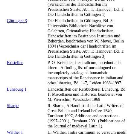
(Verzeichniss der Handschriften im
Preussischen Staate, Abt. 1: Hannover. Bd. 1:
Die Handschriften in Göttingen 1)
Göttingen 3
Die Handschriften in Göttingen, Bd. 3:
Universitäts-Bibliothek: Nachlässe von
Gelehrten, Orientalische Handschriften,
Handschriften im Besitz von Instituten und
Behörden, beschrieben von W. Meyer, Berlin
1894 (Verzeichniss der Handschriften im
Preussischen Staate, Abt. 1: Hannover. Bd. 1:
Die Handschriften in Göttingen 3)
Kristeller
P. O. Kristeller, Iter Italicum, accedunt alia
itinera. A finding list of uncatalogued or
incompletely catalogued humanistic
manuscripts of the Renaissance in italian and
other libraries, Bd. 1–7, Leiden 1963–1997
Lüneburg 1
Handschriften der Ratsbücherei Lüneburg, Bd.
1: Miscellanea und Historica, bearbeitet von
M. Wierschin, Wiesbaden 1969
Sharpe
R. Sharpe, A Handlist of the Latin Writers of
Great Britain and Ireland before 1540,
Turnhout 1997, Additions and corrections
(1997–2001), Turnhout 2001 (Publications of
the Journal of medieval Latin 1)
Walther I
H. Walther, Initia carminum ac versuum medii