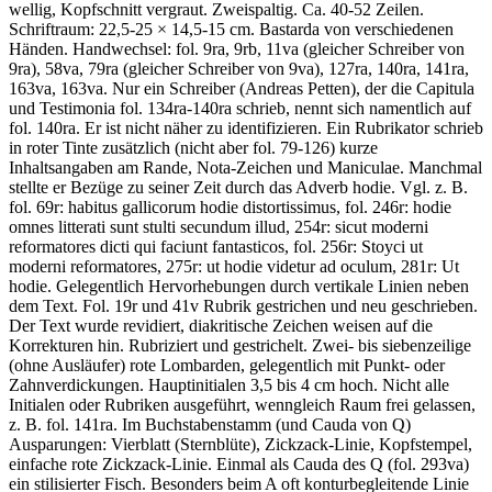
wellig, Kopfschnitt vergraut. Zweispaltig. Ca. 40-52 Zeilen.
Schriftraum: 22,5-25 × 14,5-15 cm. Bastarda von verschiedenen
Händen. Handwechsel: fol. 9ra, 9rb, 11va (gleicher Schreiber von
9ra), 58va, 79ra (gleicher Schreiber von 9va), 127ra, 140ra, 141ra,
163va, 163va. Nur ein Schreiber (Andreas Petten), der die Capitula
und Testimonia fol. 134ra-140ra schrieb, nennt sich namentlich auf
fol. 140ra. Er ist nicht näher zu identifizieren. Ein Rubrikator schrieb
in roter Tinte zusätzlich (nicht aber fol. 79-126) kurze
Inhaltsangaben am Rande, Nota-Zeichen und Maniculae. Manchmal
stellte er Bezüge zu seiner Zeit durch das Adverb
hodie
. Vgl. z. B.
fol. 69r:
habitus gallicorum hodie distortissimus
, fol. 246r:
hodie
omnes litterati sunt stulti secundum illud
, 254r:
sicut moderni
reformatores dicti qui faciunt fantasticos
, fol. 256r:
Stoyci ut
moderni reformatores
, 275r:
ut hodie videtur ad oculum
, 281r:
Ut
hodie
. Gelegentlich Hervorhebungen durch vertikale Linien neben
dem Text. Fol. 19r und 41v Rubrik gestrichen und neu geschrieben.
Der Text wurde revidiert, diakritische Zeichen weisen auf die
Korrekturen hin. Rubriziert und gestrichelt. Zwei- bis siebenzeilige
(ohne Ausläufer) rote Lombarden, gelegentlich mit Punkt- oder
Zahnverdickungen. Hauptinitialen 3,5 bis 4 cm hoch. Nicht alle
Initialen oder Rubriken ausgeführt, wenngleich Raum frei gelassen,
z. B. fol. 141ra. Im Buchstabenstamm (und Cauda von Q)
Ausparungen: Vierblatt (Sternblüte), Zickzack-Linie, Kopfstempel,
einfache rote Zickzack-Linie. Einmal als Cauda des Q (fol. 293va)
ein stilisierter Fisch. Besonders beim A oft konturbegleitende Linie