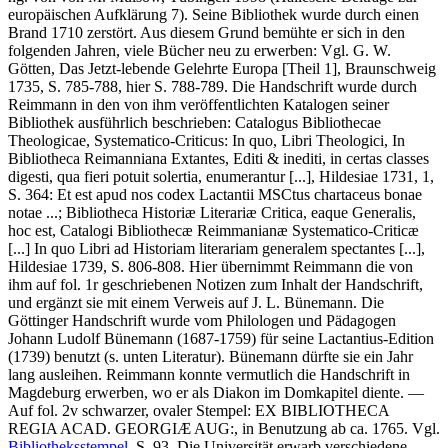
europäischen Aufklärung 7). Seine Bibliothek wurde durch einen
Brand 1710 zerstört. Aus diesem Grund bemühte er sich in den
folgenden Jahren, viele Bücher neu zu erwerben: Vgl. G. W.
Götten, Das Jetzt-lebende Gelehrte Europa [Theil 1], Braunschweig
1735, S. 785-788, hier S. 788-789. Die Handschrift wurde durch
Reimmann in den von ihm veröffentlichten Katalogen seiner
Bibliothek ausführlich beschrieben: Catalogus Bibliothecae
Theologicae, Systematico-Criticus: In quo, Libri Theologici, In
Bibliotheca Reimanniana Extantes, Editi & inediti, in certas classes
digesti, qua fieri potuit solertia, enumerantur [...], Hildesiae 1731, 1,
S. 364:
Et est apud nos codex Lactantii MSCtus chartaceus bonae
notae ...
; Bibliotheca Historiæ Literariæ Critica, eaque Generalis,
hoc est, Catalogi Bibliothecæ Reimmanianæ Systematico-Criticæ
[...] In quo Libri ad Historiam literariam generalem spectantes [...],
Hildesiae 1739, S. 806-808. Hier übernimmt Reimmann die von
ihm auf fol. 1r geschriebenen Notizen zum Inhalt der Handschrift,
und ergänzt sie mit einem Verweis auf J. L. Bünemann. Die
Göttinger Handschrift wurde vom Philologen und Pädagogen
Johann Ludolf Bünemann (1687-1759) für seine Lactantius-Edition
(1739) benutzt (s. unten Literatur). Bünemann dürfte sie ein Jahr
lang ausleihen. Reimmann konnte vermutlich die Handschrift in
Magdeburg erwerben, wo er als Diakon im Domkapitel diente. —
Auf fol. 2v schwarzer, ovaler Stempel:
EX BIBLIOTHECA
REGIA ACAD. GEORGIÆ AUG:
, in Benutzung ab ca. 1765. Vgl.
Bibliotheksstempel
, S. 93. Die Universität erwarb verschiedene