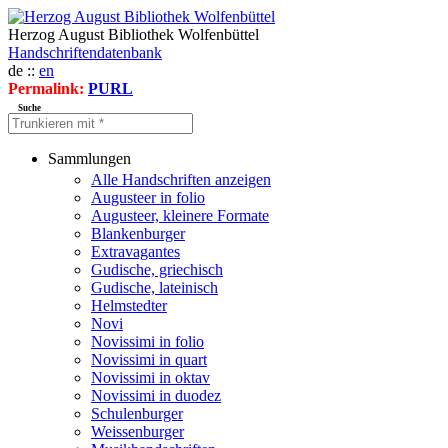
Herzog August Bibliothek Wolfenbüttel
Handschriftendatenbank
de ::
en
Permalink:
PURL
Suche
Sammlungen
Alle Handschriften anzeigen
Augusteer in folio
Augusteer, kleinere Formate
Blankenburger
Extravagantes
Gudische, griechisch
Gudische, lateinisch
Helmstedter
Novi
Novissimi in folio
Novissimi in quart
Novissimi in oktav
Novissimi in duodez
Schulenburger
Weissenburger