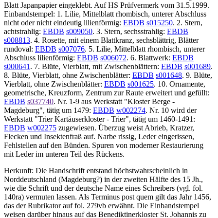
Blatt Japanpapier eingeklebt. Auf HS Prüfvermerk vom 31.5.1999.
Einbandstempel: 1. Lilie, Mittelblatt rhombisch, unterer Abschluss
nicht oder nicht eindeutig lilienförmig:
EBDB
s015250
. 2. Stern,
achtstrahlig:
EBDB
s009050
. 3. Stern, sechsstrahlig:
EBDB
s008813
. 4. Rosette, mit einem Blattkranz, sechsblättrig, Blätter
rundoval:
EBDB
s007076
. 5. Lilie, Mittelblatt rhombisch, unterer
Abschluss lilienförmig:
EBDB
s006072
. 6. Blattwerk:
EBDB
s000641
. 7. Blüte, Vierblatt, mit Zwischenblättern:
EBDB
s001689
.
8. Blüte, Vierblatt, ohne Zwischenblätter:
EBDB
s001648
. 9. Blüte,
Vierblatt, ohne Zwischenblätter:
EBDB
s001625
. 10. Ornamente,
geometrische, Kreuzform, Zentrum zur Raute erweitert und gefüllt:
EBDB
s037740
. Nr. 1-9 aus Werkstatt "Kloster Berge -
Magdeburg", tätig um 1479:
EBDB
w002274
. Nr. 10 wird der
Werkstatt "Trier Kartäuserkloster - Trier", tätig um 1460-1491:
EBDB
w002275
zugewiesen. Überzug weist Abrieb, Kratzer,
Flecken und Insektenfraß auf. Narbe rissig, Leder eingerissen,
Fehlstellen auf den Bünden. Spuren von moderner Restaurierung
mit Leder im unteren Teil des Rückens.
Herkunft: Die Handschrift entstand höchstwahrscheinlich in
Norddeutschland (Magdeburg?) in der zweiten Hälfte des 15 Jh.,
wie die Schrift und der deutsche Name eines Schreibers (vgl. fol.
140ra) vermuten lassen. Als Terminus post quem gilt das Jahr 1456,
das der Rubrikator auf fol. 279vb erwähnt. Die Einbandstempel
weisen darüber hinaus auf das Benediktinerkloster St. Johannis zu