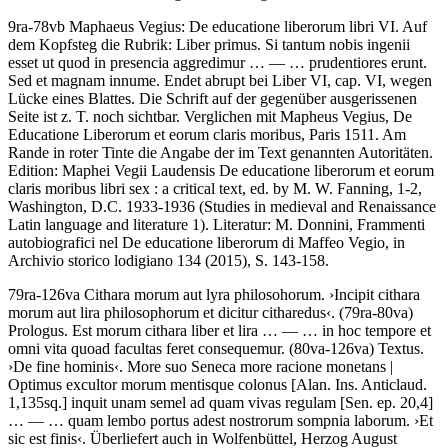
9ra-78vb
Maphaeus Vegius
:
De educatione liberorum libri VI
. Auf
dem Kopfsteg die Rubrik:
Liber primus
.
Si tantum nobis ingenii
esset ut quod in presencia aggredimur
… — …
prudentiores erunt.
Sed et magnam innume
. Endet abrupt bei Liber VI, cap. VI, wegen
Lücke eines Blattes. Die Schrift auf der gegenüber ausgerissenen
Seite ist z. T. noch sichtbar. Verglichen mit Mapheus Vegius, De
Educatione Liberorum et eorum claris moribus, Paris 1511. Am
Rande in roter Tinte die Angabe der im Text genannten Autoritäten.
Edition:
Maphei Vegii Laudensis De educatione liberorum et eorum
claris moribus libri sex : a critical text, ed. by M. W. Fanning, 1-2,
Washington, D.C. 1933-1936 (Studies in medieval and Renaissance
Latin language and literature 1).
Literatur:
M. Donnini, Frammenti
autobiografici nel De educatione liberorum di Maffeo Vegio, in
Archivio storico lodigiano 134 (2015), S. 143-158.
79ra-126va
Cithara morum aut lyra philosohorum
.
›
Incipit cithara
morum aut lira philosophorum et dicitur citharedus
‹
. (79ra-80va)
Prologus
.
Est morum cithara liber et lira
… — …
in hoc tempore et
omni vita quoad facultas feret consequemur
. (80va-126va)
Textus
.
›
De fine hominis
‹
.
More suo Seneca more racione monetans |
Optimus excultor morum mentisque colonus
[Alan. Ins. Anticlaud.
1,135sq.]
inquit unam semel ad quam vivas regulam
[Sen. ep. 20,4]
… — …
quam lembo portus adest nostrorum sompnia laborum
.
›
Et
sic est finis
‹
. Überliefert auch in Wolfenbüttel, Herzog August