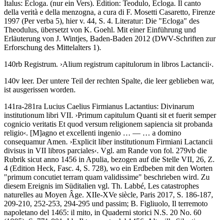
Italus
:
Ecloga
. (nur ein Vers).
Edition:
Teodulo, Ecloga. Il canto
della verità e della menzogna, a cura di F. Mosetti Casaretto, Firenze
1997 (Per verba 5), hier v. 44, S. 4.
Literatur:
Die "Ecloga" des
Theodulus, übersetzt von K. Goehl. Mit einer Einführung und
Erläuterung von J. Wintjes, Baden-Baden 2012 (DWV-Schriften zur
Erforschung des Mittelalters 1).
140rb
Registrum
.
›
Alium registrum capitulorum in libros Lactancii
‹
.
140v leer. Der untere Teil der rechten Spalte, die leer geblieben war,
ist ausgerissen worden.
141ra-281ra
Lucius Caelius Firmianus Lactantius
:
Divinarum
institutionum libri VII
.
›
Primum capitulum Quanti sit et fuerit semper
cognicio veritatis Et quod versum religionem sapiencia sit probanda
religio
‹
.
[M]
agno et excellenti ingenio
… — …
a domino
consequamur Amen
.
›
Explicit liber institutionum Firmiani Lactancii
divisus in VII libros parciales
‹
. Vgl. am Rande von fol. 279vb die
Rubrik
sicut anno 1456 in Apulia
, bezogen auf die Stelle VII, 26, Z.
4 (Edition Heck, Fasc. 4, S. 728), wo ein Erdbeben mit den Worten
"primum concutiet terram quam validissime" beschrieben wird. Zu
diesem Ereignis im Süditalien vgl. Th. Labbé, Les catastrophes
naturelles au Moyen Âge. XIIe-XVe siècle, Paris 2017, S. 186-187,
209-210, 252-253, 294-295 und passim; B. Figliuolo, Il terremoto
napoletano del 1465: il mito, in Quaderni storici N.S. 20 No. 60