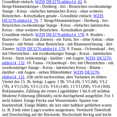
Grundlinie einfach:
WZIS
DE3270-philos14_62
. 6.
Berge/Himmelskörper - Dreiberg - frei - Beizeichen zweikonturige
Stange - Kreuz - einfaches lateinisches Kreuz - ohne weiteres
Beizeichen - Kreuzbalken gerade - Grundlinie einfach:
WZIS
DE3270-philos14_76
. 7. Berge/Himmelskörper - Dreiberg - frei -
Beizeichen zweikonturige Stange - Kreuz - einfaches lateinisches
Kreuz - ohne weiteres Beizeichen - Kreuzbalken gerade -
Grundlinie einfach:
WZIS
DE3270-philos14_178
. 8. Realien -
Bauwerke - Turm (mit Zinnen) - ein Turm, frei - ohne Anbau - ohne
Fenster - mit Wulst - ohne Beizeichen - mit Binnenzeichnung - drei
Zinnen:
WZIS
DE3270-philos14_170
. 9. Fauna - Ochsenkopf - frei,
mit Oberzeichen - mit zweikonturiger Stange - Kreuz - lateinisches
Kreuz - Stern (einkonturig) - darüber - mit Augen:
WZIS
DE3270-
philos14_132
. 10. Fauna - Ochsenkopf - frei, mit Oberzeichen - mit
zweikonturiger Stange - Kreuz - lateinisches Kreuz - Blume -
darüber - mit Augen - sieben Blütenblätter:
WZIS
DE3270-
philos14_131
. Alle nicht nachweisbar, aber Varianten im dritten
Viertel des 15. Jh. belegt. Lagen: 1 Bl. VI-4 (8). 5 VI (68). VI-2
(78). 4 VI (126). VI-5 (133). VI-6 (140). 13 VI (296). VI-4 (304).
Reklamanten. Zählung der ersten Lagenblätter 1 bis 6 oft sichtbar.
Moderne Foliierung (Bleistift), nicht durchgehend ausgeführt. Fol. I
nicht foliiert. Einige Flecke und Wasserränder. Spuren von
Insektenfraß. Einige Blätter, die leer oder halbleer geblieben waren
(z. B. Ende einer Lage) wurden ausgerissen. Vereinzelt Tintenfraß
und Durchschlag auf der Rückseite. Buchschnitt fleckig und leicht