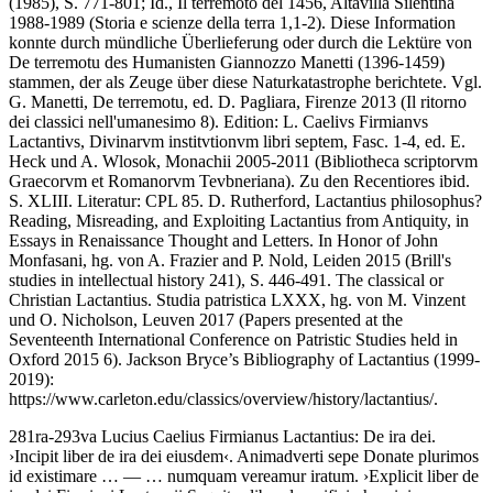
(1985), S. 771-801; Id., Il terremoto del 1456, Altavilla Silentina
1988-1989 (Storia e scienze della terra 1,1-2). Diese Information
konnte durch mündliche Überlieferung oder durch die Lektüre von
De terremotu des Humanisten Giannozzo Manetti (1396-1459)
stammen, der als Zeuge über diese Naturkatastrophe berichtete. Vgl.
G. Manetti, De terremotu, ed. D. Pagliara, Firenze 2013 (Il ritorno
dei classici nell'umanesimo 8).
Edition:
L. Caelivs Firmianvs
Lactantivs, Divinarvm institvtionvm libri septem, Fasc. 1-4, ed. E.
Heck und A. Wlosok, Monachii 2005-2011 (Bibliotheca scriptorvm
Graecorvm et Romanorvm Tevbneriana). Zu den Recentiores ibid.
S. XLIII.
Literatur:
CPL 85. D. Rutherford, Lactantius philosophus?
Reading, Misreading, and Exploiting Lactantius from Antiquity, in
Essays in Renaissance Thought and Letters. In Honor of John
Monfasani, hg. von A. Frazier and P. Nold, Leiden 2015 (Brill's
studies in intellectual history 241), S. 446-491. The classical or
Christian Lactantius. Studia patristica LXXX, hg. von M. Vinzent
und O. Nicholson, Leuven 2017 (Papers presented at the
Seventeenth International Conference on Patristic Studies held in
Oxford 2015 6). Jackson Bryce’s Bibliography of Lactantius (1999-
2019):
https://www.carleton.edu/classics/overview/history/lactantius/.
281ra-293va
Lucius Caelius Firmianus Lactantius
:
De ira dei
.
›
Incipit liber de ira dei eiusdem
‹
.
Animadverti sepe Donate plurimos
id existimare
… — …
numquam vereamur iratum
.
›
Explicit liber de