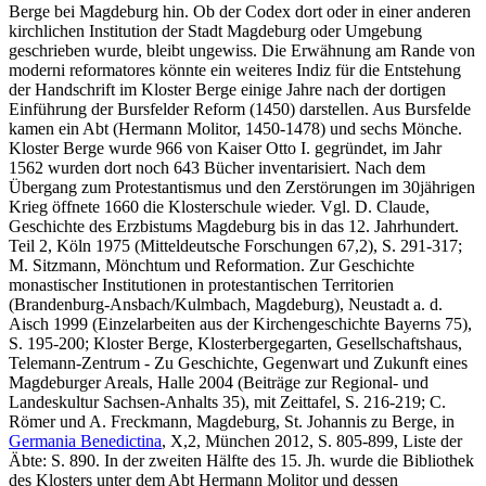
Berge bei Magdeburg hin. Ob der Codex dort oder in einer anderen
kirchlichen Institution der Stadt Magdeburg oder Umgebung
geschrieben wurde, bleibt ungewiss. Die Erwähnung am Rande von
moderni reformatores
könnte ein weiteres Indiz für die Entstehung
der Handschrift im Kloster Berge einige Jahre nach der dortigen
Einführung der Bursfelder Reform (1450) darstellen. Aus Bursfelde
kamen ein Abt (Hermann Molitor, 1450-1478) und sechs Mönche.
Kloster Berge wurde 966 von Kaiser Otto I. gegründet, im Jahr
1562 wurden dort noch 643 Bücher inventarisiert. Nach dem
Übergang zum Protestantismus und den Zerstörungen im 30jährigen
Krieg öffnete 1660 die Klosterschule wieder. Vgl. D. Claude,
Geschichte des Erzbistums Magdeburg bis in das 12. Jahrhundert.
Teil 2, Köln 1975 (Mitteldeutsche Forschungen 67,2), S. 291-317;
M. Sitzmann, Mönchtum und Reformation. Zur Geschichte
monastischer Institutionen in protestantischen Territorien
(Brandenburg-Ansbach/Kulmbach, Magdeburg), Neustadt a. d.
Aisch 1999 (Einzelarbeiten aus der Kirchengeschichte Bayerns 75),
S. 195-200; Kloster Berge, Klosterbergegarten, Gesellschaftshaus,
Telemann-Zentrum - Zu Geschichte, Gegenwart und Zukunft eines
Magdeburger Areals, Halle 2004 (Beiträge zur Regional- und
Landeskultur Sachsen-Anhalts 35), mit Zeittafel, S. 216-219; C.
Römer und A. Freckmann, Magdeburg, St. Johannis zu Berge, in
Germania Benedictina
, X,2, München 2012, S. 805-899, Liste der
Äbte: S. 890. In der zweiten Hälfte des 15. Jh. wurde die Bibliothek
des Klosters unter dem Abt Hermann Molitor und dessen