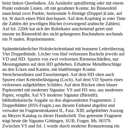
beim linken Querbalken. Als Ausläufer spiralförmig oder mit einem
Punkt endende Linien, oft mit gezahnter Kontur. Im Binnenfeld
manchmal zwei Punkte, horizontale S-förmige (Doppel-)Linie, auf
fol. 9r durch einen Pfeil durchquert. Auf dem Kopfsteg in roter Tinte
die Zahlen der jeweiligen Bücher (vorwiegend arabische Zahlen).
Auf fol. 220rb hat sich der Rubrikator anscheinend geirrt und
musste im Binnenfeld des nicht gelungenen Buchstabens nochmals
ein N malen. Repräsentanten.
Spätmittelalterlicher Holzdeckeleinband mit braunem Lederüberzug.
Vier Doppelbünde. Löcher von fünf verlorenen Buckeln jeweils auf
VD und HD. Spuren von zwei verlorenen Riemenschließen, nur
Messingplatten auf dem HD geblieben. Erhaltene Metallbeschläge
an den Ecken und Kanten, mit blattförmiger Kontur.
Streicheisenlinien und Einzelstempel. Auf dem HD oben auch
Spuren einer Kettenbefästigung (Loch). Auf dem VD Spuren eines
verlorenen aufgeklebten Schildes. Auf dem Rücken oben blauer
Papierzettel mit moderner Signatur. VS und HS neu, aus modernen
Papier, vergilbt. Auf VS moderne Signatur (Bleistift);
bibliothekarische Angabe zu den abgesonderten Fragmenten:
2
Doppelblätter (HSS-Fragm.) aus diesem Einband abgelöst und
verwahrt im Fragmentenkasten II., Fasz. XIII
; aufgeklebter Auszug
au Meyers Katalog zu dieser Handschrift. Das getrennte Fragment
trägt heute die Signatur Göttingen, SUB, Fragm. Ms. 00379.
Zwischen VS und fol. 1 wurde durch moderne Restaurierung ein