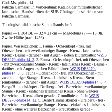
Cod. Ms. philos. 14
Patrizia Carmassi: In Vorbereitung: Katalog der mittelalterlichen
lateinischen Handschriften der SUB Göttingen, beschrieben von
Patrizia Carmassi.
Theologisch-didaktische Sammelhandschrift
Papier — I, 304 Bl. — 32 × 21 cm — Magdeburg (?) — 15. Jh.
Zweite Hälfte (nach 1456)
Papier. Wasserzeichen: 1. Fauna - Ochsenkopf - frei, mit
Oberzeichen - mit zweikonturiger Stange - Kreuz - lateinisches
Kreuz - Blume - darüber - mit Augen - sieben Blütenblätter:
WZIS
DE3270-philos14_2
. 2. Fauna - Ochsenkopf - frei, mit Oberzeichen
- mit zweikonturiger Stange - Kreuz - lateinisches Kreuz - Blume -
darüber - mit Augen - sieben Blütenblätter:
WZIS
DE3270-
philos14_3
. 3. Fauna - Ochsenkopf - frei, mit Oberzeichen - mit
zweikonturiger Stange - Kreuz - lateinisches Kreuz - Stern
(einkonturig) - darüber - mit Augen:
WZIS
DE3270-philos14_8
. 4.
Berge/Himmelskörper - Dreiberg - frei - Beizeichen zweikonturige
Stange - Kreuz - einfaches lateinisches Kreuz - ohne weiteres
Beizeichen - Kreuzbalken gerade - Grundlinie einfach:
WZIS
DE3270-philos14_12
. 5. Berge/Himmelskörper - Dreiberg - frei -
Beizeichen zweikonturige Stange - Kreuz - einfaches lateinisches
Kreuz - ohne weiteres Beizeichen - Kreuzbalken gerade -