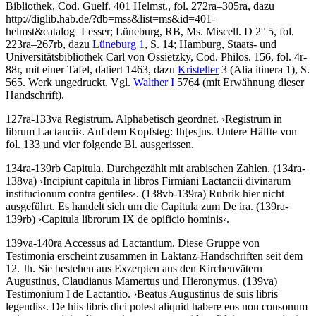
Bibliothek, Cod. Guelf. 401 Helmst., fol. 272ra–305ra, dazu
http://diglib.hab.de/?db=mss&list=ms&id=401-
helmst&catalog=Lesser; Lüneburg, RB, Ms. Miscell. D 2° 5, fol.
223ra–267rb, dazu
Lüneburg 1
, S. 14; Hamburg, Staats- und
Universitätsbibliothek Carl von Ossietzky, Cod. Philos. 156, fol. 4r-
88r, mit einer Tafel, datiert 1463, dazu
Kristeller
3 (Alia itinera 1), S.
565. Werk ungedruckt. Vgl.
Walther I
5764 (mit Erwähnung dieser
Handschrift).
127ra-133va
Registrum
. Alphabetisch geordnet.
›
Registrum in
librum Lactancii
‹
. Auf dem Kopfsteg:
Ih[es]us
. Untere Hälfte von
fol. 133 und vier folgende Bl. ausgerissen.
134ra-139rb
Capitula
. Durchgezählt mit arabischen Zahlen. (134ra-
138va)
›
Incipiunt capitula in libros Firmiani Lactancii divinarum
institucionum contra gentiles
‹
. (138vb-139ra) Rubrik hier nicht
ausgeführt. Es handelt sich um die Capitula zum
De ira
. (139ra-
139rb)
›
Capitula librorum IX de opificio hominis
‹
.
139va-140ra
Accessus ad Lactantium
. Diese Gruppe von
Testimonia erscheint zusammen in Laktanz-Handschriften seit dem
12. Jh. Sie bestehen aus Exzerpten aus den Kirchenvätern
Augustinus, Claudianus Mamertus und Hieronymus. (139va)
Testimonium I de Lactantio
.
›
Beatus Augustinus de suis libris
legendis
‹
.
De hiis libris dici potest aliquid habere eos non consonum