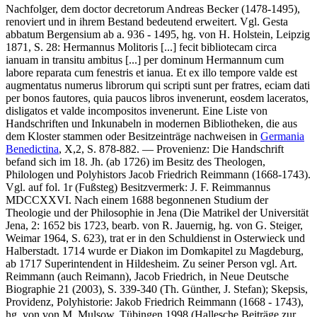
Nachfolger, dem doctor decretorum Andreas Becker (1478-1495),
renoviert und in ihrem Bestand bedeutend erweitert. Vgl. Gesta
abbatum Bergensium ab a. 936 - 1495, hg. von H. Holstein, Leipzig
1871, S. 28:
Hermannus Molitoris [...] fecit bibliotecam circa
ianuam in transitu ambitus [...] per dominum Hermannum cum
labore reparata cum fenestris et ianua. Et ex illo tempore valde est
augmentatus numerus librorum qui scripti sunt per fratres, eciam dati
per bonos fautores, quia paucos libros invenerunt, eosdem laceratos,
disligatos et valde incompositos invenerunt
. Eine Liste von
Handschriften und Inkunabeln in modernen Bibliotheken, die aus
dem Kloster stammen oder Besitzeinträge nachweisen in
Germania
Benedictina
, X,2, S. 878-882. — Provenienz: Die Handschrift
befand sich im 18. Jh. (ab 1726) im Besitz des Theologen,
Philologen und Polyhistors Jacob Friedrich Reimmann (1668-1743).
Vgl. auf fol. 1r (Fußsteg) Besitzvermerk:
J. F. Reimmannus
MDCCXXVI
. Nach einem 1688 begonnenen Studium der
Theologie und der Philosophie in Jena (Die Matrikel der Universität
Jena, 2: 1652 bis 1723, bearb. von R. Jauernig, hg. von G. Steiger,
Weimar 1964, S. 623), trat er in den Schuldienst in Osterwieck und
Halberstadt. 1714 wurde er Diakon im Domkapitel zu Magdeburg,
ab 1717 Superintendent in Hildesheim. Zu seiner Person vgl. Art.
Reimmann (auch Reimann), Jacob Friedrich, in Neue Deutsche
Biographie 21 (2003), S. 339-340 (Th. Günther, J. Stefan); Skepsis,
Providenz, Polyhistorie: Jakob Friedrich Reimmann (1668 - 1743),
hg. von von M. Mulsow, Tübingen 1998 (Hallesche Beiträge zur