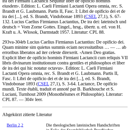
ira dei Firmiani Lactancii Sequitur liber de opificio hominis
eiusdem
‹
.
Edition:
L. Caeli Firmiani Lactanti Opera omnia, rec. S.
Brandt et G. Laubmann. Partis II, Fasc. I: Libri de opificio dei et de
ira dei [...], ed. S. Brandt, Vindobonae 1893 (
CSEL
27,1), S. 67-
132. Lucius Caelius Firmianus Lactantius, De ira dei: lateinisch und
deutsch = Vom Zorne Gottes. Eingel., hrsg., übertr. u. erl. von H.
Kraft u. A. Wlosok, Darmstadt 1957.
Literatur:
CPL 88.
293va-304rb
Lucius Caelius Firmianus Lactantius
:
De opificio dei
.
Quam minime sim quietus summis eciam necessitatibus
… — …
ab
erroribus liberatos ad iter celeste direxerit
.
›
Amen Deo gratias.
Explicit liber de opificio hominis Firmiani Lactancii cum reliquis VII
libris divinarum institutionum contra gentiles et philosophos et liber
de ira dei qui hic notatur octavus
‹
.
Edition:
L. Caeli Firmiani
Lactanti Opera omnia, rec. S. Brandt et G. Laubmann. Partis II,
Fasc. I: Libri de opificio dei et de ira dei [...], ed. S. Brandt,
Vindobonae 1893 (
CSEL
27,1), S. 3-64. Lactance, De opificio
mundi. Texte établi, traduit et annoté par B. Barkhouche et S.
Luciani, Turnhout 2009 (Monothéismes et Philosophie).
Literatur:
CPL 87. — 304v leer.
Abgekürzt zitierte Literatur
Berlin 2,2
Die theologischen lateinischen Handschriften