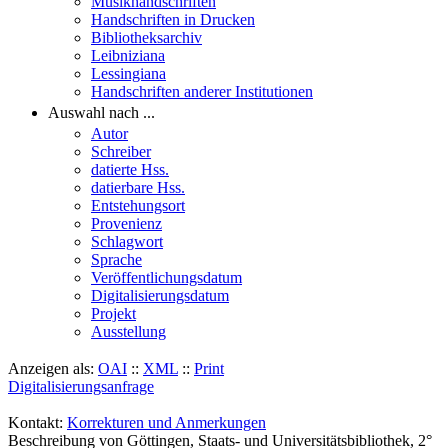
Musikhandschriften
Handschriften in Drucken
Bibliotheksarchiv
Leibniziana
Lessingiana
Handschriften anderer Institutionen
Auswahl nach ...
Autor
Schreiber
datierte Hss.
datierbare Hss.
Entstehungsort
Provenienz
Schlagwort
Sprache
Veröffentlichungsdatum
Digitalisierungsdatum
Projekt
Ausstellung
Anzeigen als:
OAI
::
XML
::
Print
Digitalisierungsanfrage
Kontakt:
Korrekturen und Anmerkungen
Beschreibung von Göttingen, Staats- und Universitätsbibliothek, 2°