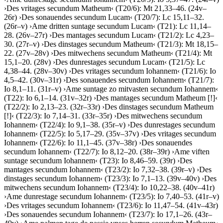
›
Des vritages secundum Matheum
‹
(T20/6): Mt 21,33–46. (24v–
26r)
›
Des sonauendes secundum Lucam
‹
(T20/7): Lc 15,11–32.
(26r–v)
›
Ame dritten suntage secundum Lucam
‹
(T21): Lc 11,14–
28. (26v–27r)
›
Des mantages secundum Lucam
‹
(T21/2): Lc 4,23–
30. (27r–v)
›
Des dinstages secundum Matheum
‹
(T21/3): Mt 18,15–
22. (27v–28v)
›
Des mitwechens secundum Matheum
‹
(T21/4): Mt
15,1–20. (28v)
›
Des dunrestages secundum Lucam
‹
(T21/5): Lc
4,38–44. (28v–30v)
›
Des vritages secundum Iohannem
‹
(T21/6): Io
4,5–42. (30v–31r)
›
Des sonauendes secundum Iohannem
‹
(T21/7):
Io 8,1–11. (31r–v)
›
Ame suntage zo mitvasten secundum Iohannem
‹
(T22): Io 6,1–14. (31v–32r)
›
Des mantages secundum Matheum
[!]
‹
(T22/2): Io 2,13–23. (32r–33r)
›
Des dinstages secundum Matheum
[!]
‹
(T22/3): Io 7,14–31. (33r–35r)
›
Des mitwechens secundum
Iohannem
‹
(T22/4): Io 9,1–38. (35r–v)
›
Des dunrestages secundum
Iohannem
‹
(T22/5): Io 5,17–29. (35v–37v)
›
Des vritages secundum
Iohannem
‹
(T22/6): Io 11,1–45. (37v–38r)
›
Des sonauendes
secundum Iohannem
‹
(T22/7): Io 8,12–20. (38r–39r)
›
Ame viften
suntage secundum Iohannem
‹
(T23): Io 8,46–59. (39r)
›
Des
mantages secundum Iohannem
‹
(T23/2): Io 7,32–38. (39r–v)
›
Des
dinstages secundum Iohannem
‹
(T23/3): Io 7,1–13. (39v–40v)
›
Des
mitwechens secundum Iohannem
‹
(T23/4): Io 10,22–38. (40v–41r)
›
Ame dunrestage secundum Iohannem
‹
(T23/5): Io 7,40–53. (41r–v)
›
Des vritages secundum Iohannem
‹
(T23/6): Io 11,47–54. (41v–43r)
›
Des sonauendes secundum Iohannem
‹
(T23/7): Io 17,1–26. (43r–