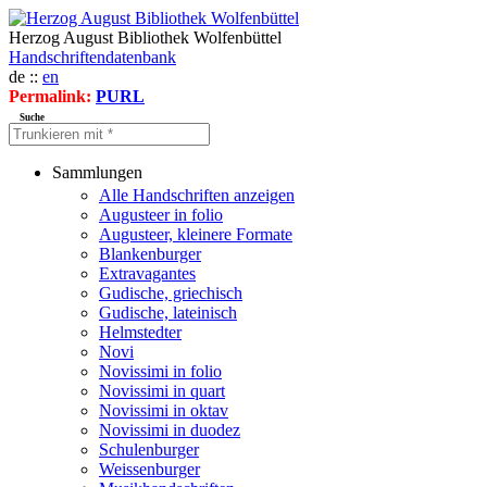
Herzog August Bibliothek Wolfenbüttel
Handschriftendatenbank
de ::
en
Permalink:
PURL
Suche
Sammlungen
Alle Handschriften anzeigen
Augusteer in folio
Augusteer, kleinere Formate
Blankenburger
Extravagantes
Gudische, griechisch
Gudische, lateinisch
Helmstedter
Novi
Novissimi in folio
Novissimi in quart
Novissimi in oktav
Novissimi in duodez
Schulenburger
Weissenburger