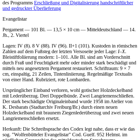
des Programms
Erschließung und Digitalisierung handschriftlicher
und gedruckter Überlieferung
Evangelistar
Pergament — 101 Bl. — 13,5 × 10 cm — Mitteldeutschland — 14.
Jh., 2. Viertel
Lagen: IV (8). 8 V (88). IV (96). II+1 (101). Kustoden in römischen
Zahlen auf dem Fußsteg der letzten Versoseite jeder Lage:
I–X
.
Bleistiftfoliierung modern:
1–101
. Alle Bl. sind am Vorderschnitt
durch Fraß und Feuchtigkeit mehr oder minder stark beschädigt und
mittels neu angesetztem Pergament restauriert. Schriftraum: 9 × 7
cm, einspaltig, 21 Zeilen, Tintenliniierung. Regelmäßige Textualis
von einer Hand. Rubriziert, rote Lombarden.
Ursprünglicher Einband verloren, wohl gotischer Holzdeckelband
mit Lederüberzug. Drei Doppelbünde. Zwei Langriemenschließen.
Der stark beschädigte Originaleinband wurde 1958 im Atelier von
K. Desbarats (Stadtarchiv Freiburg/Br.) durch einen neuen
Holzdeckelband mit braunem Ziegenlederüberzug und zwei neuen
Langriemenschließen ersetzt.
Herkunft: Die Schreibsprache des Codex legt nahe, dass er wie das
sog. "Wolfenbütteler Evangelistar" Cod. Guelf. 952 Helmst. im