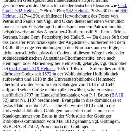
nördlichen Grenzgebiet des mitteldeutschen Sprachraums
geschrieben wurde. Die auch in niederdeutschen Plenaren wie
Cod.
Guelf. 392 Helmst.
, 208rb–209ra;
582 Helmst.
, 302v–307r und
650
Helmst.
, 127v–129r, auffallende Hervorhebung des Festes von
Petrus und Paulus mit Vigil und Oktav deutet auf einen vermutlich
monastischen Entstehungort mit entsprechendem Patrozinium hin,
beispielsweise auf das Augustiner-Chorherrenstift St. Petrus (Mons
Serenus, heute Gem. Petersberg) bei Halle/S. — Da dieses Stift über
das Goslarer Provinzialkapitel der Augustiner-Chorherren seit dem
13. Jh. über enge Verbindungen in den Nordharzraum verfügte, ist
nicht auzuschließen, dass der Codex auf diesem Wege in eines der
südniedersächsischen Augustiner-Chorfrauenstifte, etwa nach
Heiningen oder Marienberg bei Helmstedt, gelangte, vgl. dazu oben
bei
Cod. Guelf. 319 Helmst.
, 102rb–106vb. — Sofern dies zutrifft,
dürfte der Codex seit 1572 in der Wolfenbütteler Hofbibliothek
aufbewahrt und 1618 in die Universitätsbibliothek Helmstedt
überführt worden sein. In den Katalogen von 1614 und 1644
aufgrund seiner Größe nicht explizit erwähnt, wird er erstmals
ausführlich 1797 im Handschriftenkatalog von P. J. Bruns (
BA III,
52
) unter Nr.
1107
beschrieben:
Evangelia in dies dominicales et
festos Platd. membr. 12°.
— Die Hs. wurde 1810 nicht in die
Universitätsbibliothek Göttingen transferiert und ist unter der
Katalognummer von Bruns in der Verlustliste der Göttinger
Bibliothekskommisison vom Mai 1812 genannt, vgl. Göttingen,
SUB, BA, B 25b:2, Promemoria der Göttinger