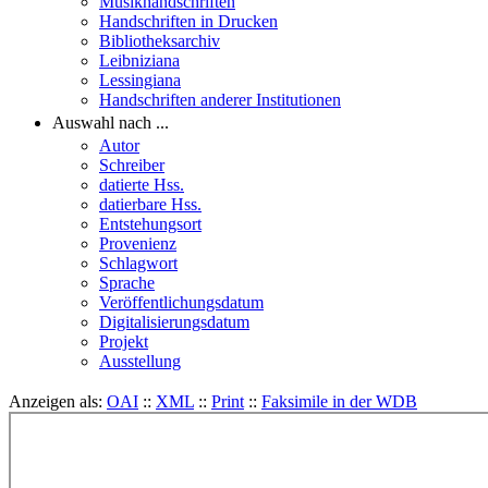
Musikhandschriften
Handschriften in Drucken
Bibliotheksarchiv
Leibniziana
Lessingiana
Handschriften anderer Institutionen
Auswahl nach ...
Autor
Schreiber
datierte Hss.
datierbare Hss.
Entstehungsort
Provenienz
Schlagwort
Sprache
Veröffentlichungsdatum
Digitalisierungsdatum
Projekt
Ausstellung
Anzeigen als:
OAI
::
XML
::
Print
::
Faksimile in der WDB