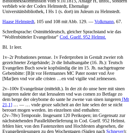
Bibliothekskommission vom 9.10.1815, Anlage H, unfol., sondern
verblieb wie der Codex Helmstedt, Ehemalige
Universitätsbibliothek, I Hs 1 (s. dort) im Juleum zu Helmstedt.
Haase Helmstedt
, 105 und 108 mit Abb. 129. —
Volkmann
, 67.
Schreibsprache: Ostmitteldeutsch, gleicher Sprachstand wie das
"Wolfenbütteler Evangelistar"
Cod. Guelf. 952 Helmst.
Bl. 1r leer.
1v–2r
Probationes pennae
. 1v Federproben in Gestalt zweier roh
gezeichneter Zeigehände; 2r die Inhaltsangabe (16. Jh.):
Teutsch
Evangelien Buch
sowie kopfständig die im 15. Jh. nachgetragene
Gebetsbitte:
[B]
it vor Hertmannes MC Pater noster vnd Ave
[Mar]
ien vnd vor alle cristen …en vnd vigilie vnd zelmessen.
2v–100v
Evangelistar
(mitteldt.)
.
In der zit do unse here mit sinen
iungeren nalete der stat Ierusalem vnd was comen zo Betfage zo
dem berge der oleybome do sante he zwene van sinen iungeren
[Mt
21,1]
… — …
vnde groze salicheit an der lute selen der se nicht
berouet mogen werden
. im einzelnen sind enthalten:
(2v–78v)
Temporale
. Insgesamt 120 Perikopen; im Gegensatz zur
nächststehenden Parallelüberlieferung in Cod. Guelf. 952 Helmst.
fehlen hier, von den Fastenzeiten und Hochfesten abgesehen, die
Evangelienlesungen zu den Wochentagen (Siglen nach
Schneyer
):