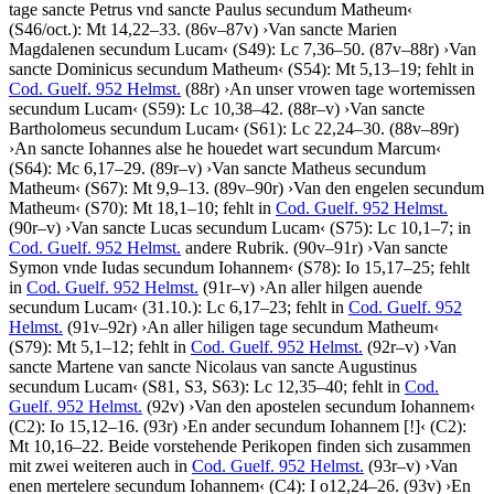
tage sancte Petrus vnd sancte Paulus secundum Matheum
‹
(S46/oct.): Mt 14,22–33. (86v–87v)
›
Van sancte Marien
Magdalenen secundum Lucam
‹
(S49): Lc 7,36–50. (87v–88r)
›
Van
sancte Dominicus secundum Matheum
‹
(S54): Mt 5,13–19; fehlt in
Cod. Guelf. 952 Helmst.
(88r)
›
An unser vrowen tage wortemissen
secundum Lucam
‹
(S59): Lc 10,38–42. (88r–v)
›
Van sancte
Bartholomeus secundum Lucam
‹
(S61): Lc 22,24–30. (88v–89r)
›
An sancte Iohannes alse he houedet wart secundum Marcum
‹
(S64): Mc 6,17–29. (89r–v)
›
Van sancte Matheus secundum
Matheum
‹
(S67): Mt 9,9–13. (89v–90r)
›
Van den engelen secundum
Matheum
‹
(S70): Mt 18,1–10; fehlt in
Cod. Guelf. 952 Helmst.
(90r–v)
›
Van sancte Lucas secundum Lucam
‹
(S75): Lc 10,1–7; in
Cod. Guelf. 952 Helmst.
andere Rubrik. (90v–91r)
›
Van sancte
Symon vnde Iudas secundum Iohannem
‹
(S78): Io 15,17–25; fehlt
in
Cod. Guelf. 952 Helmst.
(91r–v)
›
An aller hilgen auende
secundum Lucam
‹
(31.10.): Lc 6,17–23; fehlt in
Cod. Guelf. 952
Helmst.
(91v–92r)
›
An aller hiligen tage secundum Matheum
‹
(S79): Mt 5,1–12; fehlt in
Cod. Guelf. 952 Helmst.
(92r–v)
›
Van
sancte Martene van sancte Nicolaus van sancte Augustinus
secundum Lucam
‹
(S81, S3, S63): Lc 12,35–40; fehlt in
Cod.
Guelf. 952 Helmst.
(92v)
›
Van den apostelen secundum Iohannem
‹
(C2): Io 15,12–16. (93r)
›
En ander secundum Iohannem
[!]
‹
(C2):
Mt 10,16–22. Beide vorstehende Perikopen finden sich zusammen
mit zwei weiteren auch in
Cod. Guelf. 952 Helmst.
(93r–v)
›
Van
enen mertelere secundum Iohannem
‹
(C4): I o12,24–26. (93v)
›
En