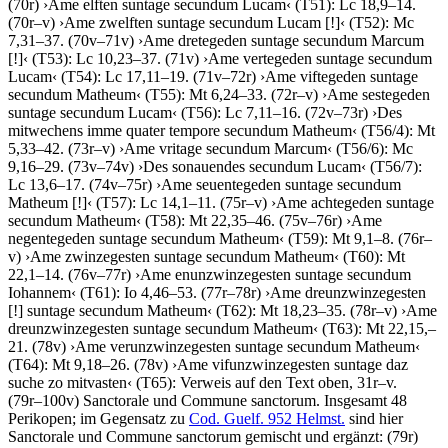
(70r)
›
Ame elften suntage secundum Lucam
‹
(T51): Lc 18,9–14.
(70r–v)
›
Ame zwelften suntage secundum Lucam
[!]
‹
(T52): Mc
7,31–37. (70v–71v)
›
Ame dretegeden suntage secundum Marcum
[!]
‹
(T53): Lc 10,23–37. (71v)
›
Ame vertegeden suntage secundum
Lucam
‹
(T54): Lc 17,11–19. (71v–72r)
›
Ame viftegeden suntage
secundum Matheum
‹
(T55): Mt 6,24–33. (72r–v)
›
Ame sestegeden
suntage secundum Lucam
‹
(T56): Lc 7,11–16. (72v–73r)
›
Des
mitwechens imme quater tempore secundum Matheum
‹
(T56/4): Mt
5,33–42. (73r–v)
›
Ame vritage secundum Marcum
‹
(T56/6): Mc
9,16–29. (73v–74v)
›
Des sonauendes secundum Lucam
‹
(T56/7):
Lc 13,6–17. (74v–75r)
›
Ame seuentegeden suntage secundum
Matheum
[!]
‹
(T57): Lc 14,1–11. (75r–v)
›
Ame achtegeden suntage
secundum Matheum
‹
(T58): Mt 22,35–46. (75v–76r)
›
Ame
negentegeden suntage secundum Matheum
‹
(T59): Mt 9,1–8. (76r–
v)
›
Ame zwinzegesten suntage secundum Matheum
‹
(T60): Mt
22,1–14. (76v–77r)
›
Ame enunzwinzegesten suntage secundum
Iohannem
‹
(T61): Io 4,46–53. (77r–78r)
›
Ame dreunzwinzegesten
[!]
suntage secundum Matheum
‹
(T62): Mt 18,23–35. (78r–v)
›
Ame
dreunzwinzegesten suntage secundum Matheum
‹
(T63): Mt 22,15,–
21. (78v)
›
Ame verunzwinzegesten suntage secundum Matheum
‹
(T64): Mt 9,18–26. (78v)
›
Ame vifunzwinzegesten suntage daz
suche zo mitvasten
‹
(T65): Verweis auf den Text oben, 31r–v.
(79r–100v)
Sanctorale und Commune sanctorum
. Insgesamt 48
Perikopen; im Gegensatz zu
Cod. Guelf. 952 Helmst.
sind hier
Sanctorale und Commune sanctorum gemischt und ergänzt: (79r)