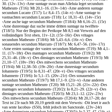
30. (12v–13v)
›
Ame suntage swan man Alleluia leget secundum
Matheum
‹
(T16): Mt 20,1–16. (13v–14r)
›
Ame anderen suntage
secundum Lucam
‹
(T17): Lc 8,4–15. (14r–v)
›
Ame suntage to
vastnachten secundum Lucam
‹
(T18): Lc 18,31–43. (14v–15r)
›
Ame asche tage secundum Matheum
‹
(T18/4): Mt 6,16–21. (15r)
›
Ame dunrestage daz suche imme dritten suntage na twelften
‹
(T18/5): Nur der Beginn der Perikope Mt 8,5 mit Verweis auf den
vollständigen Text oben, 11v–12r. (15r–16r)
›
Des vritages
secundum Matheum
‹
(T18/6): Mt 5,43–6,6. (16r–v)
›
Des
sonauendes secundum Marcum
‹
(T18/7): Mc 6,47–56. (16v–17r)
›
Ame ersten suntage der vasten secundum Matheum
‹
(T19): Mt 4,1–
11. (17r–18r)
›
Des mantages secundum Matheum
‹
(T19/2): Mt
25,31–46. (18r–v)
›
Des dinstages secundum Matheum
‹
(T19/3): Mt
21,10–17. (18v–19r)
›
Des mitwechens secundum Matheum
‹
(T19/4): Mt 12,38–50. (19r–20r)
›
Ame dunrestage secundum
Iohannem
‹
(T19/5): Io 8,31–47. (20r–v)
›
Des vritages secundum
Iohannem
‹
(T19/6): Io 5,1–15. (20v–21r)
›
Des sonauendes
secundum Matheum
‹
(T19/7): Mt 17,1–9. (21r–v)
›
Ame anderen
suntage secundum Matheum
‹
(T20): Mt 15,21–28. (21v–22r)
›
Des
mantages secundum Iohannem
‹
(T20/2): Io 8,21–29. (22r–v)
›
Des
dinstages secundum Matheum
‹
(T20/3): Mt 23,1–12. (22v–23v)
›
Des mitwechens secundum Matheum
‹
(T20/4): Mt 20,17–28; der
Text ist 23r nach Mt 20,19 geteilt mit dem Verweis:
›
Dit leset ir auch
van sente Iacobus
‹
(S50), fehlt jedoch im Sanctorale. (23v–24r)
›
Ame dunrestage secundum Iohannem
‹
(T20/5): Io 5,37–47. (24r–v)