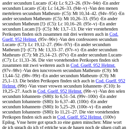
ander secundum Lucam
‹
(C4): Lc 9,23–26. (93v–94r)
›
En ander
secundum Lucam
‹
(C4): Lc 14,26–33. (94r–v)
›
Van den menen
merteleren secundum Matheum
‹
(C5): Mt 10,34–42. (94v–95r)
›
En
ander secundum Matheum
‹
(C5): Mt 10,26–33. (95r)
›
En ander
secundum Matheum
[!]
‹
(C5): Lc 10,16–20. (95r–v)
›
En ander
secundum Lucam
[!]
‹
(C5): Mc 13,7–13. Die vier vorstehenden
Perikopen finden sich zusammen mit drei weiteren auch in
Cod.
Guelf. 952 Helmst.
(95v–96v)
›
Van den confessoren secundum
Lucam
‹
(C7): Lc 19,12–27. (96v–97r)
›
En ander secundum
Matheum
[!]
‹
(C7): Mc 13,33–37. (97r–v)
›
En ander secundum
Matheum
‹
(C7): Mt 25,14–23. (97v)
›
En ander secundum Lucam
‹
(C7): Lc 11,33–36. Die vier vorstehenden Perikopen finden sich
zusammen mit zwei weiteren auch in
Cod. Guelf. 952 Helmst.
(97v–98v)
›
Van den iuncvrowen secundum Matheum
‹
(C9): Mt
13,44–52. (98v–99r)
›
En ander secundum Matheum
‹
(C9): Mt
25,1–13. Die beiden Perikopen finden sich auch in
Cod. Guelf. 952
Helmst.
(99r)
›
Van vnser vrowen secundum Iohannem
‹
(C10): Io
19,25–27. Auch in
Cod. Guelf. 952 Helmst.
(99r–v)
›
Van den selen
secundum Iohannem
‹
(S80): Io 6,51–54. (99v–100r)
›
En ander
secundum Iohannem
‹
(S80): Io 6,37–40. (100r)
›
En ander
secundum Iohannem
‹
(S80): Io 5,25–29. (100r–v)
›
En ander
secundum Iohannem
‹
(S80): Io 11,21–27. Die vier vorstehenden
Perikopen finden sich auch in
Cod. Guelf. 952 Helmst.
(100v)
Epilog
.
Vnse herre got sprach zo eine guten minschen: Mine wort
de ich sprach do ich vf ertriche was de hauen noch de siluen craft an