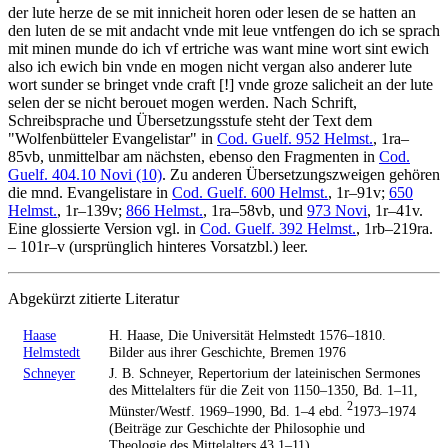
der lute herze de se mit innicheit horen oder lesen de se hatten an
den luten de se mit andacht vnde mit leue vntfengen do ich se sprach
mit minen munde do ich vf ertriche was want mine wort sint ewich
also ich ewich bin vnde en mogen nicht vergan also anderer lute
wort sunder se bringet vnde craft
[!]
vnde groze salicheit an der lute
selen der se nicht berouet mogen werden.
Nach Schrift,
Schreibsprache und Übersetzungsstufe steht der Text dem
"Wolfenbütteler Evangelistar" in
Cod. Guelf. 952 Helmst.
, 1ra–
85vb, unmittelbar am nächsten, ebenso den Fragmenten in
Cod.
Guelf. 404.10 Novi (10)
. Zu anderen Übersetzungszweigen gehören
die mnd. Evangelistare in
Cod. Guelf. 600 Helmst.
, 1r–91v;
650
Helmst.
, 1r–139v;
866 Helmst.
, 1ra–58vb, und
973 Novi
, 1r–41v.
Eine glossierte Version vgl. in
Cod. Guelf. 392 Helmst.
, 1rb–219ra.
– 101r–v (ursprünglich hinteres Vorsatzbl.) leer.
Abgekürzt zitierte Literatur
Haase
H. Haase, Die Universität Helmstedt 1576–1810.
Helmstedt
Bilder aus ihrer Geschichte, Bremen 1976
Schneyer
J. B. Schneyer, Repertorium der lateinischen Sermones
des Mittelalters für die Zeit von 1150–1350, Bd. 1–11,
2
Münster/Westf. 1969–1990, Bd. 1–4 ebd.
1973–1974
(Beiträge zur Geschichte der Philosophie und
Theologie des Mittelalters 43,1–11)