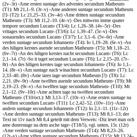
(2v–3r)
›
Ame ersten suntage des adventes secundum Matheum
‹
(T1): Mt 21,1–9. (3r–v)
›
Ame anderen suntage secundum Matheum
[!]
‹
(T2): Lc 21,25–33. (3v–4r)
›
Ame dritten suntage secundum
Matheum
‹
(T3): Mt 11,2–10. (4r–v)
›
Des mitwens imme quater
tempore secundum Lucam
‹
(T3/4): Lc 1,26–38. (4v–5r)
›
Des
vritages secundum Lucam
‹
(T3/6): Lc 1,39–47. (5r–v)
›
Des
sonauendes secundum Lucam
‹
(T3/7): Lc 3,1–6. (5v–6r)
›
Ame
verden suntage secundum Iohannem
‹
(T4): Io 1,19–28. (6r–v)
›
An
des hiligen kerstes auende secundum Matheum
‹
(T5): Mt 1,18–21.
(6v–7r)
›
An des hiligen kerstes nacht secundum Lucam
‹
(T6): Lc
2,1–14. (7r)
›
So it taget secundum Lucam
‹
(T6): Lc 2,15–20. (7r–
8r)
›
An des hiligen kerstes tage secundum Iohannem
‹
(T6): Io 1,1–
14. (8r–v)
›
Am suntage nach winachten secundum Lucam
‹
(T7): Lc
2,33–40. (8v)
›
Ame iares tage secundum Matheum
[!]
‹
(T8): Lc
2,21. (8v–9r)
›
Ame twelften auende secundum Matheum
‹
(T9): Mt
2,19–23. (9r–v)
›
An twelften tage secundum Matheum
‹
(T10): Mt
2,1–12. (9v–10r)
›
Ame achten tage na twelften secundum
Matheum
‹
(T10/oct.): Mt 3,13–17. (10r–v)
›
Ame ersten suntage na
twelften secundum Lucam
‹
(T11): Lc 2,42–52. (10v–11r)
›
Ame
andern suntage secundum Iohannem
‹
(T12): Io 2,1–11. (11r–12r)
›
Ame derden suntage secundum Matheum
‹
(T13): Mt 8,1–13; der
Text ist 11v nach Mt 8,4 geteilt mit dem Verweis:
›
Diz leset man och
ame dunrestage na dem asche tage
‹
(T18/5), vgl. unten, 15r. (12r)
›
Ame verden suntage secundum Matheum
‹
(T14): Mt 8,23–26.
(12r–v)
›
Ame viften suntage secundum Matheum
‹
(T15): Mt 13,24–