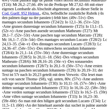
49v)
›
Ame palmen tage de passie vnses herren secundum Matheum
‹
(T24): Mt 26,2–27,66. 49v ist die Perikope Mt 27,62–66 mit einer
eigenen Lombarde als Abschnitt abgetrennt; die an dieser Stelle in
Cod. Guelf. 952 Helmst.
, 42ra, befindliche zusätzliche Rubrik (
›
In
den palmen dage na der passien
‹
) fehlt hier. (49v–51v)
›
Des
mantages secundum Iohannem
‹
(T24/2): Io 12,1–36. (51v–52r)
›
Ame grunen dunrestage secundum Iohannem
‹
(T25): Io 13,1–15.
(52r–v)
›
Ame paschen auende secundum Matheum
‹
(T27): Mt
28,1–7. (52v–53r)
›
Ame paschen tage secundum Marcum
‹
(T28):
Mc 16,1–7. (53r–54r)
›
Des mantages secundum Lucam
‹
(T28/2): Lc
24,13–35. (54r–v)
›
Des dinstages secundum Lucam
‹
(T28/3): Lc
24,36–47. (54v–55v)
›
Des mitwechens secundum Iohannem
‹
(T28/4): Io 21,1–14. (55v–56r)
›
Ame dunrestage secundum
Iohannem
‹
(T28/5): Io 20,11–18. (56r)
›
Des vritages secundum
Matheum
‹
(T28/6): Mt 28,16–20. (56r–v)
›
Des sonauendes
secundum Iohannem
‹
(T28/7): Io 20,1–9. (56v–57v)
›
Ame ersten
suntage na paschen secundum Iohannem
‹
(T29): Io 20,19–31; der
Text ist 57r nach Io 20,23 geteilt mit dem Verweis:
›
Diz leset man
och von sancte Thoma
‹
(S8), vgl. unten, 80v. (57v)
›
Ame anderen
suntage secundum Iohannem
‹
(T30): Io 10,11–16. (57v–58v)
›
Ame
dritten suntage secundum Iohannem
‹
(T31): Io 16,16–22. (58v–59r)
›
Ame verden suntage secundum Iohannem
‹
(T32): Io 16,5–15. (59r)
›
Ame viften suntage secundum Iohannem
‹
(T33): Io 16,23–30.
(59r–60r)
›
So man mit den hiligen geit secundum Lucam
‹
(T34): Lc
11,5–13. (60r)
›
An der himeluart auende daz suchet in palme auende