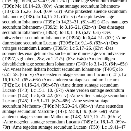
(T35, vgl. oben, 41v–43r, zu T23/7)
. Ame tage secundum Marcum
‹
(T36): Mc 16,14–20. (60v)
›
Ame suntage secundum Iohannem
‹
(T37): Io 15,26–16,4. (60v–61r)
›
Ame pinkesten auende secundum
Iohannem
‹
(T38): Io 14,15–21. (61r–v)
›
Ame pinkesten tage
secundum Iohannem
‹
(T39): Io 14,23–31. (61v–62r)
›
Des mantages
secundum Iohannem
‹
(T39/2): Io 3,16–21. (62r–v)
›
Des dinstages
secundum Iohannem
‹
(T39/3): Io 10,1–10. (62v–63r)
›
Des
mitwechens secundum Iohannem
‹
(T39/4): Io 6,44–51. (63r)
›
Ame
dunrestage secundum Lucam
‹
(T39/5): Lc 9,1–6. (63r–v)
›
Des
vritages secundum Lucam
‹
(T39/6): Lc 5,17–26. (63v)
›
Des
sonauendes euangelium daz suche imme dunrestage vor mitvasten
‹
(T39/7, vgl. oben, 28v, zu T21/5). (63v–64v)
›
An der hiligen
drivaldicheit tage secundum Iohannem
‹
(T40): Io 3,1–15. (64v–65r)
›
An vnses heren licham hochzit secundum Iohannem
‹
(T40/5): Io
6,55–58. (65r–v)
›
Ame ersten suntage secundum Lucam
‹
(T41): Lc
16,19–31. (65v–66r)
›
Ame anderen suntage secundum Lucam
‹
(T42): Lc 14,16–24. (66r–67r)
›
Ame dritten suntage secundum
Lucam
‹
(T43): Lc 15,1–10. (67r)
›
Ame verden suntage secundum
Lucam
‹
(T44): Lc 6,36–42. (67r–v)
›
Ame viften suntage secundum
Lucam
‹
(T45): Lc 5,1–11. (67v–68r)
›
Ame sesten suntage
secundum Matheum
‹
(T46): Mt 5,20–24. (68r–v)
›
Ame seuenden
suntage secundum Marcum
‹
(T47): Mc 8,1–9. (68v–69r)
›
Ame
achten suntage secundum Matheum
‹
(T48): Mt 7,15–21. (69r–v)
›
Ame negeden suntage secundum Lucam
‹
(T49): Lc 16,1–9. (69v–
70r)
›
Ame tegeden suntage secundum Lucam
‹
(T50): Lc 19,41–47.