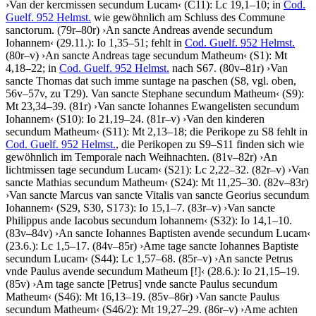
›
Van der kercmissen secundum Lucam
‹
(C11): Lc 19,1–10; in
Cod.
Guelf. 952 Helmst.
wie gewöhnlich am Schluss des Commune
sanctorum. (79r–80r)
›
An sancte Andreas avende secundum
Iohannem
‹
(29.11.): Io 1,35–51; fehlt in
Cod. Guelf. 952 Helmst.
(80r–v)
›
An sancte Andreas tage secundum Matheum
‹
(S1): Mt
4,18–22; in
Cod. Guelf. 952 Helmst.
nach S67. (80v–81r)
›
Van
sancte Thomas dat such imme suntage na paschen
(S8, vgl. oben,
56v–57v, zu T29)
. Van sancte Stephane secundum Matheum
‹
(S9):
Mt 23,34–39. (81r)
›
Van sancte Iohannes Ewangelisten secundum
Iohannem
‹
(S10): Io 21,19–24. (81r–v)
›
Van den kinderen
secundum Matheum
‹
(S11): Mt 2,13–18; die Perikope zu S8 fehlt in
Cod. Guelf. 952 Helmst.
, die Perikopen zu S9–S11 finden sich wie
gewöhnlich im Temporale nach Weihnachten. (81v–82r)
›
An
lichtmissen tage secundum Lucam
‹
(S21): Lc 2,22–32. (82r–v)
›
Van
sancte Mathias secundum Matheum
‹
(S24): Mt 11,25–30. (82v–83r)
›
Van sancte Marcus van sancte Vitalis van sancte Georius secundum
Iohannem
‹
(S29, S30, S173): Io 15,1–7. (83r–v)
›
Van sancte
Philippus ande Iacobus secundum Iohannem
‹
(S32): Io 14,1–10.
(83v–84v)
›
An sancte Iohannes Baptisten avende secundum Lucam
‹
(23.6.): Lc 1,5–17. (84v–85r)
›
Ame tage sancte Iohannes Baptiste
secundum Lucam
‹
(S44): Lc 1,57–68. (85r–v)
›
An sancte Petrus
vnde Paulus avende secundum Matheum
[!]
‹
(28.6.): Io 21,15–19.
(85v)
›
Am tage sancte
[Petrus]
vnde sancte Paulus secundum
Matheum
‹
(S46): Mt 16,13–19. (85v–86r)
›
Van sancte Paulus
secundum Matheum
‹
(S46/2): Mt 19,27–29. (86r–v)
›
Ame achten