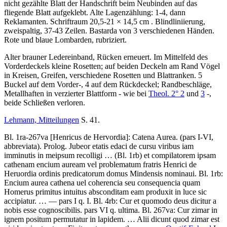
nicht gezählte Blatt der Handschrift beim Neubinden auf das
fliegende Blatt aufgeklebt. Alte Lagenzählung: 1-4, dann
Reklamanten. Schriftraum 20,5-21 × 14,5 cm . Blindliniierung,
zweispaltig, 37-43 Zeilen. Bastarda von 3 verschiedenen Händen.
Rote und blaue Lombarden, rubriziert.
Alter brauner Ledereinband, Rücken erneuert. Im Mittelfeld des
Vorderdeckels kleine Rosetten; auf beiden Deckeln am Rand Vögel
in Kreisen, Greifen, verschiedene Rosetten und Blattranken. 5
Buckel auf dem Vorder-, 4 auf dem Rückdeckel; Randbeschläge,
Metallhaften in verzierter Blattform - wie bei
Theol. 2° 2
und
3
-,
beide Schließen verloren.
Lehmann, Mitteilungen
S. 41.
Bl. 1ra-267va
[Henricus de Hervordia]
:
Catena Aurea
. (pars I-VI,
abbreviata). Prolog.
Jubeor etatis edaci de cursu viribus iam
imminutis in meipsum recolligi … (
Bl. 1rb
) et compilatorem ipsam
cathenam encium auream vel problematum fratris Henrici de
Heruordia ordinis predicatorum domus Mindensis nominaui.
Bl. 1rb
:
Encium aurea cathena uel coherencia seu consequencia quam
Homerus primitus intuitus absconditam eam produxit in luce sic
accipiatur.
… — pars I q. I.
Bl. 4rb
: Cur et quomodo deus dicitur a
nobis esse cognoscibilis.
pars VI q. ultima.
Bl. 267va
: Cur zimar in
ignem positum permutatur in lapidem.
…
Alii dicunt quod zimar est