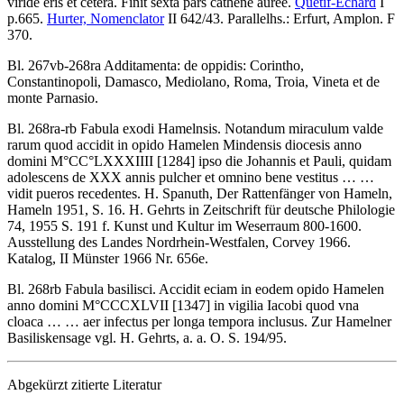
viride eris et cetera. Finit sexta pars cathene auree.
Quetif-Echard
I
p.665.
Hurter, Nomenclator
II 642/43. Parallelhs.: Erfurt, Amplon. F
370.
Bl. 267vb-268ra Additamenta: de oppidis: Corintho,
Constantinopoli, Damasco, Mediolano, Roma, Troia, Vineta et de
monte Parnasio.
Bl. 268ra-rb
Fabula exodi Hamelnsis
.
Notandum miraculum valde
rarum quod accidit in opido Hamelen Mindensis diocesis anno
domini M°CC°LXXXIIII
[1284]
ipso die Johannis et Pauli, quidam
adolescens de XXX annis pulcher et omnino bene vestitus …
…
vidit pueros recedentes.
H. Spanuth
, Der Rattenfänger von Hameln,
Hameln 1951, S. 16. H. Gehrts in Zeitschrift für deutsche Philologie
74, 1955 S. 191 f. Kunst und Kultur im Weserraum 800-1600.
Ausstellung des Landes Nordrhein-Westfalen, Corvey 1966.
Katalog, II Münster 1966 Nr. 656e.
Bl. 268rb
Fabula basilisci
.
Accidit eciam in eodem opido Hamelen
anno domini M°CCCXLVII
[1347]
in vigilia Iacobi quod vna
cloaca …
…
aer infectus per longa tempora inclusus.
Zur Hamelner
Basiliskensage vgl.
H. Gehrts
, a. a. O. S. 194/95.
Abgekürzt zitierte Literatur