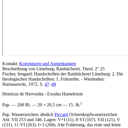
Kontakt:
Korrekturen und Anmerkungen
Beschreibung von Lüneburg, Ratsbücherei, Theol. 2° 25
Fischer, Irmgard: Handschriften der Ratsbücherei Lüneburg: 2. Die
theologischen Handschriften: 1. Folioreihe. - Wiesbaden:
Harrassowitz, 1972. S.
47
–
48
Henricus de Hervordia - Exodus Hamelensis
1
Pap. — 268 Bl. — 29 × 20,5 cm — 15. Jh.
Pap. Wasserzeichen: ähnlich
Piccard
Ochsenkopfwasserzeichen
Abt. VII 253 und 346. Lagen: V+I (11). 8·VI (107). VII (121). V
(131). 11·VI (263). I+3 (268). Alte Foliierung, das erste und letzte