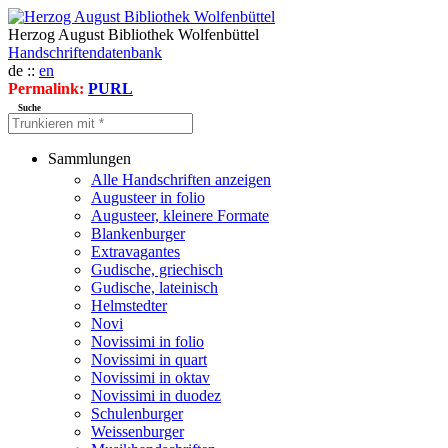
Herzog August Bibliothek Wolfenbüttel
Handschriftendatenbank
de ::
en
Permalink:
PURL
Suche
Sammlungen
Alle Handschriften anzeigen
Augusteer in folio
Augusteer, kleinere Formate
Blankenburger
Extravagantes
Gudische, griechisch
Gudische, lateinisch
Helmstedter
Novi
Novissimi in folio
Novissimi in quart
Novissimi in oktav
Novissimi in duodez
Schulenburger
Weissenburger