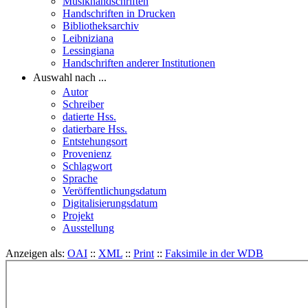
Musikhandschriften
Handschriften in Drucken
Bibliotheksarchiv
Leibniziana
Lessingiana
Handschriften anderer Institutionen
Auswahl nach ...
Autor
Schreiber
datierte Hss.
datierbare Hss.
Entstehungsort
Provenienz
Schlagwort
Sprache
Veröffentlichungsdatum
Digitalisierungsdatum
Projekt
Ausstellung
Anzeigen als:
OAI
::
XML
::
Print
::
Faksimile in der WDB