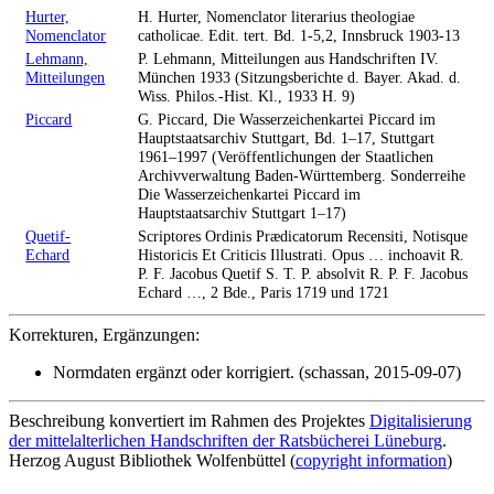
Hurter,
H. Hurter, Nomenclator literarius theologiae
Nomenclator
catholicae. Edit. tert. Bd. 1-5,2, Innsbruck 1903-13
Lehmann,
P. Lehmann, Mitteilungen aus Handschriften IV.
Mitteilungen
München 1933 (Sitzungsberichte d. Bayer. Akad. d.
Wiss. Philos.-Hist. Kl., 1933 H. 9)
Piccard
G. Piccard, Die Wasserzeichenkartei Piccard im
Hauptstaatsarchiv Stuttgart, Bd. 1–17, Stuttgart
1961–1997 (Veröffentlichungen der Staatlichen
Archivverwaltung Baden-Württemberg. Sonderreihe
Die Wasserzeichenkartei Piccard im
Hauptstaatsarchiv Stuttgart 1–17)
Quetif-
Scriptores Ordinis Prædicatorum Recensiti, Notisque
Echard
Historicis Et Criticis Illustrati. Opus … inchoavit R.
P. F. Jacobus Quetif S. T. P. absolvit R. P. F. Jacobus
Echard …, 2 Bde., Paris 1719 und 1721
Korrekturen, Ergänzungen:
Normdaten ergänzt oder korrigiert. (schassan, 2015-09-07)
Beschreibung konvertiert im Rahmen des Projektes
Digitalisierung
der mittelalterlichen Handschriften der Ratsbücherei Lüneburg
.
Herzog August Bibliothek Wolfenbüttel (
copyright information
)