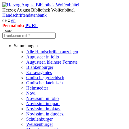
Herzog August Bibliothek Wolfenbüttel
Handschriftendatenbank
de ::
en
Permalink:
PURL
Suche
Sammlungen
Alle Handschriften anzeigen
Augusteer in folio
Augusteer, kleinere Formate
Blankenburger
Extravagantes
Gudische, griechisch
Gudische, lateinisch
Helmstedter
Novi
Novissimi in folio
Novissimi in quart
Novissimi in oktav
Novissimi in duodez
Schulenburger
Weissenburger