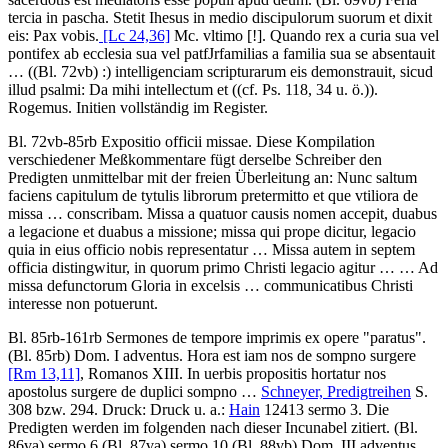
tercia in pascha.
Stetit Ihesus in medio discipulorum suorum et dixit
eis: Pax vobis.
[Lc 24,36]
Mc. vltimo
[!]
. Quando rex a curia sua vel
pontifex ab ecclesia sua vel patfJrfamilias a familia sua se absentauit
…
(
(Bl. 72vb)
:) intelligenciam scripturarum eis demonstrauit, sicud
illud psalmi: Da mihi intellectum et
((cf. Ps. 118, 34 u. ö.))
.
Rogemus.
Initien vollständig im Register.
Bl. 72vb-85rb
Expositio officii missae
. Diese Kompilation
verschiedener Meßkommentare fügt derselbe Schreiber den
Predigten unmittelbar mit der freien Überleitung an:
Nunc saltum
faciens capitulum de tytulis librorum pretermitto et que vtiliora de
missa … conscribam. Missa a quatuor causis nomen accepit, duabus
a legacione et duabus a missione; missa qui prope dicitur, legacio
quia in eius officio nobis representatur …
Missa autem in septem
officia distingwitur, in quorum primo Christi legacio agitur …
…
Ad
missa defunctorum Gloria in excelsis … communicatibus Christi
interesse non potuerunt.
Bl. 85rb-161rb
Sermones de tempore imprimis ex opere "paratus"
.
(Bl. 85rb) Dom. I adventus.
Hora est iam nos de sompno surgere
[Rm 13,11]
, Romanos XIII. In uerbis propositis hortatur nos
apostolus surgere de duplici sompno …
Schneyer, Predigtreihen
S.
308 bzw. 294.
Druck:
Druck u. a.:
Hain
12413 sermo 3. Die
Predigten werden im folgenden nach dieser Incunabel zitiert. (Bl.
86va) sermo 6 (Bl. 87va) sermo 10 (Bl. 88vb) Dom. III adventus.