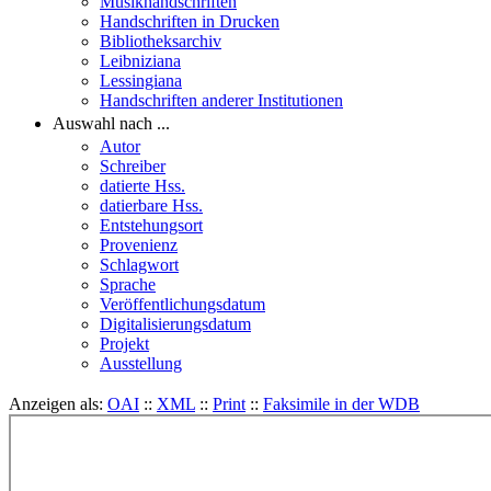
Musikhandschriften
Handschriften in Drucken
Bibliotheksarchiv
Leibniziana
Lessingiana
Handschriften anderer Institutionen
Auswahl nach ...
Autor
Schreiber
datierte Hss.
datierbare Hss.
Entstehungsort
Provenienz
Schlagwort
Sprache
Veröffentlichungsdatum
Digitalisierungsdatum
Projekt
Ausstellung
Anzeigen als:
OAI
::
XML
::
Print
::
Faksimile in der WDB