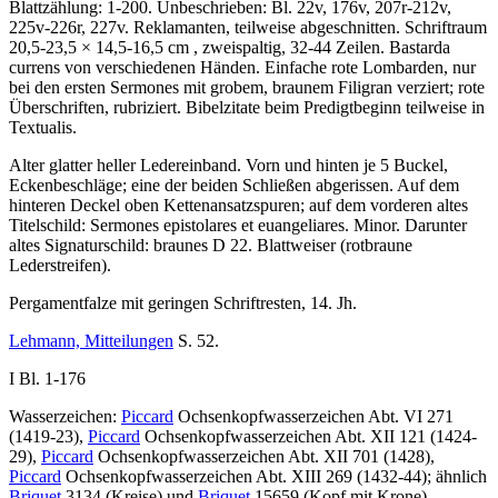
Blattzählung:
1
-
200
. Unbeschrieben: Bl. 22v, 176v, 207r-212v,
225v-226r, 227v. Reklamanten, teilweise abgeschnitten. Schriftraum
20,5-23,5 × 14,5-16,5 cm , zweispaltig, 32-44 Zeilen. Bastarda
currens von verschiedenen Händen. Einfache rote Lombarden, nur
bei den ersten Sermones mit grobem, braunem Filigran verziert; rote
Überschriften, rubriziert. Bibelzitate beim Predigtbeginn teilweise in
Textualis.
Alter glatter heller Ledereinband. Vorn und hinten je 5 Buckel,
Eckenbeschläge; eine der beiden Schließen abgerissen. Auf dem
hinteren Deckel oben Kettenansatzspuren; auf dem vorderen altes
Titelschild:
Sermones epistolares et euangeliares. Minor.
Darunter
altes Signaturschild: braunes
D 22
. Blattweiser (rotbraune
Lederstreifen).
Pergamentfalze mit geringen Schriftresten, 14. Jh.
Lehmann, Mitteilungen
S. 52.
I Bl. 1-176
Wasserzeichen:
Piccard
Ochsenkopfwasserzeichen Abt. VI 271
(1419-23),
Piccard
Ochsenkopfwasserzeichen Abt. XII 121 (1424-
29),
Piccard
Ochsenkopfwasserzeichen Abt. XII 701 (1428),
Piccard
Ochsenkopfwasserzeichen Abt. XIII 269 (1432-44); ähnlich
Briquet
3134 (Kreise) und
Briquet
15659 (Kopf mit Krone).