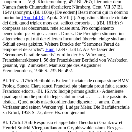
pauperum …
Vgl. Klosterneuburg, 452 Bl. 267r, hier unter dem
Namen fratris Chunradini überliefert; Nürnberg, Cent. VII 37 Bl.
164v (anonym). (Bl. 160ra) [De eodem]
Beati mortui qui in domino
moriuntur
[Apc 14,13]
, Apok. XVII
[!]
. Augustinus libro de ciuitate
dei dicit, quod triplex mors est, scilicet corporis …
(
(Bl. 161rb)
:)
compassa aer obscuratus, retie scisse sunt. Pro complemento
benedicatur pia virgo … amen.
Druck:
Die Predigten stimmen im
allgemeinen gut mit der zitierten Incunabel überein, einige sind am
Schluß etwas gekürzt. Weitere Drucke der "Sermones Parati de
tempore et de sanctis":
Hain
12397-12412. Als Verfasser der
"Sermones Parati de sanctis" wird in der Hs. Würzburg,
Franziskanerkloster I. 56 der Franziskaner Berthold von Wiesbaden
genannt, vgl.
Zumkeller
, Manuskripte des Augustiner-
Eremitenordens, 1966 S. 235 Nr. 492.
Bl. 161va-175rb
Bertholdus Kulen
:
Tractatus de compassione BMV
.
Prolog.
Sancta Clara sancti Francisci pia plantula prout fuit a sancto
Francisco edocta
.
›
Bl. 161vb
: Incipit primus gladius:
‹
Adueniente
quadragesimo die prout in lege statutum erat
… — …
tue passionis
tristicia. Quod nobis misericorditer dare dignetur … amen.
Zum
Verfasser und seinen Werken vgl.
Ludger Meier
, Die Barfüßerschule
zu Erfurt, 1958 S. 72; diese Hs. dort genannt.
Bl. 175rb-176rb
Responsio et appellatio Theodorici Grantzow et
Henrici Smicki Viceguardianorum Gryphiswaldensium
.
Res gesta