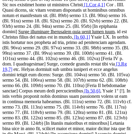
Sic nos existimet homo ut ministros Christi
[1.Cor 4,1]
Cor . IIII.
Quasi dicens, sic vitam vestram disponatis ut hominibus omnibus
notum et manifestum sit
. (Bl. 89rb) sermo 13. (Bl. 90ra) sermo 16.
(Bl. 91ra) sermo 18. (Bl. 92ra) sermo 20. (Bl. 92vb) sermo 22. (Bl.
93rb) sermo 24. (Bl. 94ra) sermo 25. (Bl. 95rb) [In epiphania
domini]
Surge illuminare Iherusalem quia uenit lumen tuum
, id est
Christus filius dei natus est in mundo,
[Is 60,1]
Ysaie LX. In uerbis
istis hortatur nos propheta ad tria, primo ad penitenciam agendam
.
(Bl. 96va) sermo 29. (Bl. 97va) sermo 33. (Bl. 98rb) sermo 35. (Bl.
99ra) sermo 37. (Bl. 99va) sermo 39. (Bl. 100rb) sermo 41. (Bl.
1O1ra) sermo 44. (Bl. 102ra) sermo 46. (Bl. 102va) [Feria IV p.
dom. I quadragesimae]
Surge, comede grandis restat tibi via
[3.Rg
19,7]
etc. Helyas dormiuit sub umbra iuniperi et ecce angelus
domini tetigit eum dicens: Surge
. (Bl. 104va) sermo 50. (Bl. 105va)
sermo 54. (Bl. 106va) sermo 58. (Bl. 107rb) sermo 62. (Bl. 108rb)
sermo 66. (Bl. 109rb) sermo 70. (Bl. 110ra) [Feria II hebdomadae
sanctae]
Corpus meum dedi percucientibus
[Is 50,6]
, Ysaie 1°
[!]
. In
istis verbis proponit nobis dominus suam passionem volens ut eam
in continua memoria habeamus
. (Bl. 111ra) sermo 72. (Bl. 111vb) cf.
sermo 73. (Bl. 113ra) sermo 75. (Bl. 114vb) sermo 76. (Bl. 117ra)
sermo 77. (Bl. 118vb) sermo 79. (Bl. 120ra) sermo 81. (Bl. 121ra)
sermo 83. (Bl. 122ra) sermo 85. (Bl. 123ra) sermo 87. (Bl. 123vb)
sermo 89. (Bl. 124rb) [In litaniis maioribus et minoribus]
Letania
bina uice in anno fit, scilicet maior et minor, maior dicitur ista que fit
in die Marci
. (Bl. 124vb) [In ascensione domini]
Ascensio domini