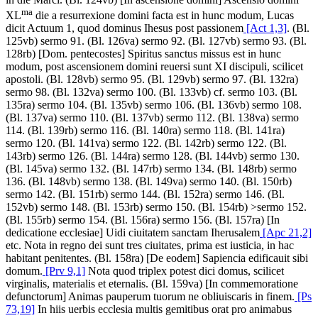
ma
XL
die a resurrexione domini facta est in hunc modum, Lucas
dicit Actuum 1, quod dominus Ihesus post passionem
[Act 1,3]
. (Bl.
125vb) sermo 91. (Bl. 126va) sermo 92. (Bl. 127vb) sermo 93. (Bl.
128rb) [Dom. pentecostes]
Spiritus sanctus missus est in hunc
modum, post ascensionem domini reuersi sunt XI discipuli, scilicet
apostoli
. (Bl. 128vb) sermo 95. (Bl. 129vb) sermo 97. (Bl. 132ra)
sermo 98. (Bl. 132va) sermo 100. (Bl. 133vb) cf. sermo 103. (Bl.
135ra) sermo 104. (Bl. 135vb) sermo 106. (Bl. 136vb) sermo 108.
(Bl. 137va) sermo 110. (Bl. 137vb) sermo 112. (Bl. 138va) sermo
114. (Bl. 139rb) sermo 116. (Bl. 140ra) sermo 118. (Bl. 141ra)
sermo 120. (Bl. 141va) sermo 122. (Bl. 142rb) sermo 122. (Bl.
143rb) sermo 126. (Bl. 144ra) sermo 128. (Bl. 144vb) sermo 130.
(Bl. 145va) sermo 132. (Bl. 147rb) sermo 134. (Bl. 148rb) sermo
136. (Bl. 148vb) sermo 138. (Bl. 149va) sermo 140. (Bl. 150rb)
sermo 142. (Bl. 151rb) sermo 144. (Bl. 152ra) sermo 146. (Bl.
152vb) sermo 148. (Bl. 153rb) sermo 150. (Bl. 154rb) >sermo 152.
(Bl. 155rb) sermo 154. (Bl. 156ra) sermo 156. (Bl. 157ra) [In
dedicatione ecclesiae]
Uidi ciuitatem sanctam Iherusalem
[Apc 21,2]
etc. Nota in regno dei sunt tres ciuitates, prima est iusticia, in hac
habitant penitentes
. (Bl. 158ra) [De eodem]
Sapiencia edificauit sibi
domum.
[Prv 9,1]
Nota quod triplex potest dici domus, scilicet
virginalis, materialis et eternalis
. (Bl. 159va) [In commemoratione
defunctorum]
Animas pauperum tuorum ne obliuiscaris in finem.
[Ps
73,19]
In hiis uerbis ecclesia multis gemitibus orat pro animabus