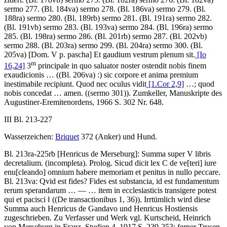
sermo 277. (Bl. 184va) sermo 278. (Bl. 186va) sermo 279. (Bl.
188ra) sermo 280. (Bl. 189rb) sermo 281. (Bl. 191ra) sermo 282.
(Bl. 191vb) sermo 283. (Bl. 193va) sermo 284. (Bl. 196ra) sermo
285. (Bl. 198ra) sermo 286. (Bl. 201rb) sermo 287. (Bl. 202vb)
sermo 288. (Bl. 203ra) sermo 299. (Bl. 204ra) sermo 300. (Bl.
205va) [Dom. V p. pascha]
Et gaudium vestrum plenum sit.
[Io
m
16,24]
3
principale in quo saluator noster ostendit nobis finem
exaudicionis …
(
(Bl. 206va)
:) sic corpore et anima premium
inestimabile recipiunt. Quod nec oculus vidit
[1.Cor 2,9]
…; quod
nobis concedat … amen.
((sermo 301))
.
Zumkeller
, Manuskripte des
Augustiner-Eremitenordens, 1966 S. 302 Nr. 648.
III Bl. 213-227
Wasserzeichen:
Briquet
372 (Anker) und Hund.
Bl. 213ra-225rb
[Henricus de Merseburg]
:
Summa super V libris
decretalium
. (incompleta). Prolog.
Sicud dicit lex C de ve
[teri]
iure
enu
[cleando]
omnium habere memoriam et penitus in nullo peccare
.
Bl. 213va
: Qvid est fides? Fides est substancia, id est fundamentum
rerum sperandarum
… — …
item in ecclesiasticis transigere potest
qui et pacisci ‖
((De transactionibus 1, 36))
. Irrtümlich wird diese
Summa auch Henricus de Gandavo und Henricus Hostiensis
zugeschrieben. Zu Verfasser und Werk vgl.
Kurtscheid
, Heinrich
von Merseburg in Franz. Studien 4, 1917 S. 239-253; ferner
Trusen
,