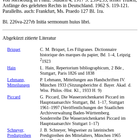
Anfänge des gelehrten Rechts in Deutschland. 1962 S. 119-121.
Parallelhs. auch: Frankfurt, Ms. Praedo 127 Bl. 1ra.
Bl. 226va-227rb Initia sermonum huius libri.
Abgekürzt zitierte Literatur
Briquet
C. M. Briquet, Les Filigranes. Dictionnaire
historique des marques du papier, Bd. 1–4, Leipzig
2
1923
Hain
L. Hain, Repertorium bibliographicum, 2 Bde.,
Stuttgart, Paris 1826 und 1838
Lehmann,
P. Lehmann, Mitteilungen aus Handschriften IV.
Mitteilungen
München 1933 (Sitzungsberichte d. Bayer. Akad. d.
Wiss. Philos.-Hist. Kl., 1933 H. 9)
Piccard
G. Piccard, Die Wasserzeichenkartei Piccard im
Hauptstaatsarchiv Stuttgart, Bd. 1–17, Stuttgart
1961–1997 (Veröffentlichungen der Staatlichen
Archivverwaltung Baden-Württemberg.
Sonderreihe Die Wasserzeichenkartei Piccard im
Hauptstaatsarchiv Stuttgart 1–17)
Schneyer,
J. B. Schneyer, Wegweiser zu lateinischen
Predigtreihen
Predigtreihen des Mittelalters, München 1965