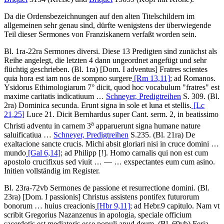
Da die Ordensbezeichnungen auf den alten Titelschildern im
allgemeinen sehr genau sind, dürfte wenigstens der überwiegende
Teil dieser Sermones von Franziskanern verfaßt worden sein.
Bl. 1ra-22ra
Sermones diversi
. Diese 13 Predigten sind zunächst als
Reihe angelegt, die letzten 4 dann ungeordnet angefügt und sehr
flüchtig geschrieben. (Bl. 1ra) [Dom. I adventus]
Fratres scientes
quia hora est iam nos de sompno surgere
[Rm 13,11]
; ad Romanos.
Ysidorus Ethimologiarum 7° dicit, quod hoc vocabulum "fratres" est
maxime caritatis indicatiuum …
Schneyer, Predigtreihen
S. 309. (Bl.
2ra) Dominica secunda.
Erunt signa in sole et luna et stellis.
[Lc
21,25]
Luce 21. Dicit Bernhardus super Cant. serm. 2, in beatissimo
a
Christi adventu in carnem 3
apparuerunt signa humane nature
saluificatiua …
Schneyer, Predigtreihen
S.235. (Bl. 21ra) De
exaltacione sancte crucis.
Michi absit gloriari nisi in cruce domini …
mundo
[Gal 6,14]
; ad Philipp
[!]
. Homo carnalis qui non est cum
apostolo crucifixus sed viuit
… — …
exspectantes eum cum asino.
Initien vollständig im Register.
Bl. 23ra-72vb
Sermones de passione et resurrectione domini
. (Bl.
23ra) [Dom. I passionis]
Christus assistens pontifex futurorum
bonorum … huius creacionis
[Hbr 9,11]
; ad Hebr.9 capitulo. Nam vt
scribit Gregorius Nazanzenus in apologia, speciale officium
sacerdotis est mediatoris esse populi apud deum
. (Bl. 69vb) Feria