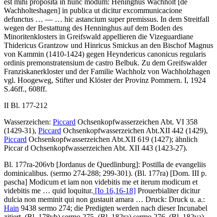
est mihi proposita in hunc modum: Heninghus Wachholt
[de
Wachholteshagen]
in publica ut dicitur excommunicacione
defunctus
… — …
hic astancium super premissus.
In dem Streitfall
wegen der Bestattung des Henninghus auf dem Boden des
Minoritenklosters in Greifswald appellieren die Vizeguardiane
Thidericus Grantzow und Hinricus Smickus an den Bischof Magnus
von Kammin (1410-1424) gegen
Heyndericus canonicus regularis
ordinis premonstratensium de castro Belbuk.
Zu dem Greifswalder
Franziskanerkloster und der Familie Wachholz von Wachholzhagen
vgl.
Hoogeweg
, Stifter und Klöster der Provinz Pommern. I, 1924
S.46ff., 608ff.
II Bl. 177-212
Wasserzeichen:
Piccard
Ochsenkopfwasserzeichen Abt. VI 358
(1429-31),
Piccard
Ochsenkopfwasserzeichen Abt.XII 442 (1429),
Piccard
Ochsenkopfwasserzeichen Abt.XII 619 (1427); ähnlich
Piccar
d Ochsenkopfwasserzeichen Abt. XII 443 (1423-27).
Bl. 177ra-206vb
[Jordanus de Quedlinburg]
:
Postilla de evangeliis
dominicalibus
. (sermo 274-288; 299-301). (Bl. 177ra) [Dom. III p.
pascha]
Modicum et iam non videbitis me et iterum modicum et
videbitis me … quid loquitur.
[Io 16,16-18]
Prouerbialiter dicitur
dulcia non meminit qui non gustauit amara …
Druck:
Druck u. a.:
Hain
9438 sermo 274; die Predigten werden nach dieser Incunabel
zitiert. (Bl. 178vb) sermo 275. (Bl. 182ra) sermo 276. (Bl. 182va)