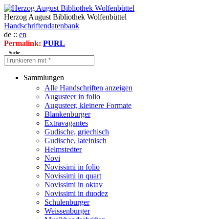
Herzog August Bibliothek Wolfenbüttel
Handschriftendatenbank
de ::
en
Permalink:
PURL
Suche
Sammlungen
Alle Handschriften anzeigen
Augusteer in folio
Augusteer, kleinere Formate
Blankenburger
Extravagantes
Gudische, griechisch
Gudische, lateinisch
Helmstedter
Novi
Novissimi in folio
Novissimi in quart
Novissimi in oktav
Novissimi in duodez
Schulenburger
Weissenburger