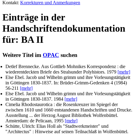
Kontakt:
Korrekturen und Anmerkungen
Einträge in der
Handschriftendokumentation
für: BA II
Weitere Titel im
OPAC
suchen
Detlef Brennecke
. Aus Gottlieb Mohnikes Korrespondenz : die
wiederentdeckten Briefe des Stralsunder Polyhistors. 1979
[mehr]
Else Ebel
. Jacob und Wilhelm grimm und ihre Vorlesungstätigkeit
in Göttingen 1830-1837. In: Brüder-Grimm-Gedenken 4 (1984)
56-211
[mehr]
Else Ebel
. Jacob und Wilhelm grimm und ihre Vorlesungstätigkeit
in Göttingen 1830-1837. 1984
[mehr]
Cimelia Rhodostaurotica : die Rosenkreuzer im Spiegel der
zwischen 1610 und 1660 entstandenen Handschriften und Drucke.
Ausstellung ... der Herzog August Bibliothek Wolfenbüttel.
Amsterdam: de Pelicaan, 1995
[mehr]
Schütte, Ulrich
: Elias Holl als "Stadtwerkmeister" und
"Architectus" : Hinweise auf seinen Teilnachlaß in Wolfenbüttel.