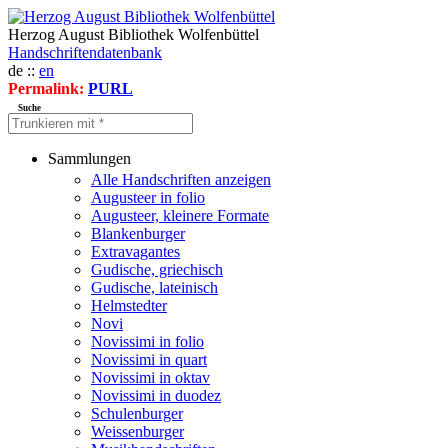
Herzog August Bibliothek Wolfenbüttel
Handschriftendatenbank
de ::
en
Permalink:
PURL
Suche
Sammlungen
Alle Handschriften anzeigen
Augusteer in folio
Augusteer, kleinere Formate
Blankenburger
Extravagantes
Gudische, griechisch
Gudische, lateinisch
Helmstedter
Novi
Novissimi in folio
Novissimi in quart
Novissimi in oktav
Novissimi in duodez
Schulenburger
Weissenburger