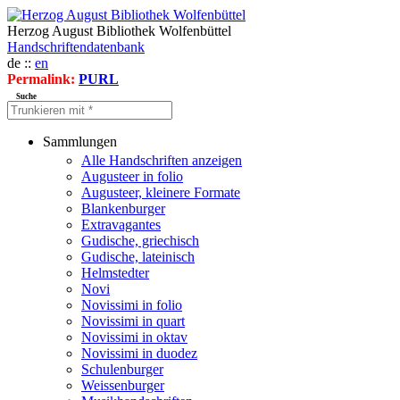
Herzog August Bibliothek Wolfenbüttel
Handschriftendatenbank
de ::
en
Permalink:
PURL
Suche
Sammlungen
Alle Handschriften anzeigen
Augusteer in folio
Augusteer, kleinere Formate
Blankenburger
Extravagantes
Gudische, griechisch
Gudische, lateinisch
Helmstedter
Novi
Novissimi in folio
Novissimi in quart
Novissimi in oktav
Novissimi in duodez
Schulenburger
Weissenburger