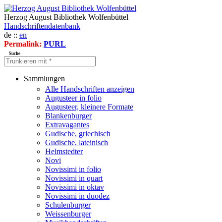
Herzog August Bibliothek Wolfenbüttel
Handschriftendatenbank
de ::
en
Permalink:
PURL
Suche
Sammlungen
Alle Handschriften anzeigen
Augusteer in folio
Augusteer, kleinere Formate
Blankenburger
Extravagantes
Gudische, griechisch
Gudische, lateinisch
Helmstedter
Novi
Novissimi in folio
Novissimi in quart
Novissimi in oktav
Novissimi in duodez
Schulenburger
Weissenburger