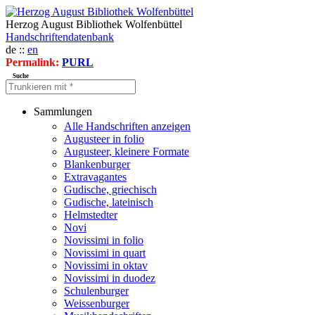
Herzog August Bibliothek Wolfenbüttel
Handschriftendatenbank
de ::
en
Permalink:
PURL
Suche
Sammlungen
Alle Handschriften anzeigen
Augusteer in folio
Augusteer, kleinere Formate
Blankenburger
Extravagantes
Gudische, griechisch
Gudische, lateinisch
Helmstedter
Novi
Novissimi in folio
Novissimi in quart
Novissimi in oktav
Novissimi in duodez
Schulenburger
Weissenburger