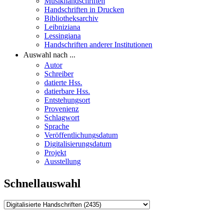
Musikhandschriften
Handschriften in Drucken
Bibliotheksarchiv
Leibniziana
Lessingiana
Handschriften anderer Institutionen
Auswahl nach ...
Autor
Schreiber
datierte Hss.
datierbare Hss.
Entstehungsort
Provenienz
Schlagwort
Sprache
Veröffentlichungsdatum
Digitalisierungsdatum
Projekt
Ausstellung
Schnellauswahl