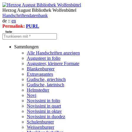
Herzog August Bibliothek Wolfenbüttel
Handschriftendatenbank
de ::
en
Permalink:
PURL
Suche
Sammlungen
Alle Handschriften anzeigen
Augusteer in folio
Augusteer, kleinere Formate
Blankenburger
Extravagantes
Gudische, griechisch
Gudische, lateinisch
Helmstedter
Novi
Novissimi in folio
Novissimi in quart
Novissimi in oktav
Novissimi in duodez
Schulenburger
Weissenburger