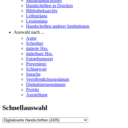
Musikhandschriften
Handschriften in Drucken
Bibliotheksarchiv
Leibniziana
Lessingiana
Handschriften anderer Institutionen
Auswahl nach ...
Autor
Schreiber
datierte Hss.
datierbare Hss.
Entstehungsort
Provenienz
Schlagwort
Sprache
Veröffentlichungsdatum
Digitalisierungsdatum
Projekt
Ausstellung
Schnellauswahl