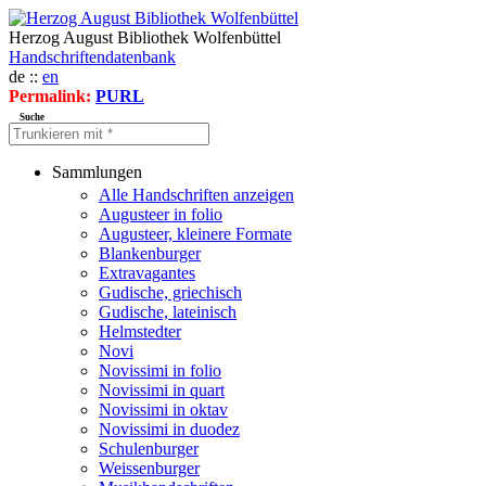
Herzog August Bibliothek Wolfenbüttel
Handschriftendatenbank
de ::
en
Permalink:
PURL
Suche
Sammlungen
Alle Handschriften anzeigen
Augusteer in folio
Augusteer, kleinere Formate
Blankenburger
Extravagantes
Gudische, griechisch
Gudische, lateinisch
Helmstedter
Novi
Novissimi in folio
Novissimi in quart
Novissimi in oktav
Novissimi in duodez
Schulenburger
Weissenburger